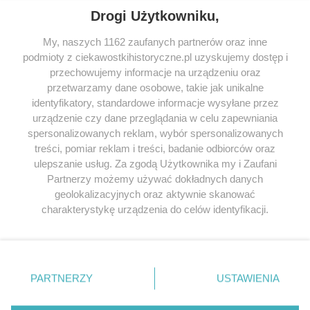
Drogi Użytkowniku,
My, naszych 1162 zaufanych partnerów oraz inne
podmioty z ciekawostkihistoryczne.pl uzyskujemy dostęp i
SERWIS
przechowujemy informacje na urządzeniu oraz
przetwarzamy dane osobowe, takie jak unikalne
SPOŁECZNOŚĆ
identyfikatory, standardowe informacje wysyłane przez
urządzenie czy dane przeglądania w celu zapewniania
WSPÓŁPRACA
spersonalizowanych reklam, wybór spersonalizowanych
KONTAKT
treści, pomiar reklam i treści, badanie odbiorców oraz
ulepszanie usług. Za zgodą Użytkownika my i Zaufani
Partnerzy możemy używać dokładnych danych
geolokalizacyjnych oraz aktywnie skanować
charakterystykę urządzenia do celów identyfikacji.
ODWIEDŹ RÓWNIEŻ:
Ponieważ cenimy Twoją prywatność, prosimy o zgodę na
korzystanie z tych technologii poprzez kliknięcie
„Akceptuję”. Zgoda jest dobrowolna i zawsze możesz ją
zmienić/wycofać klikając przycisk ustawień prywatności
PARTNERZY
USTAWIENIA
znajdujący się w lewym dolnym rogu strony
. Niektóre
Lubimyczytac.pl • Największy serwis o
książkach
Twojahistoria.pl • Historia jakiej nie znasz
rodzaje przetwarzania danych nie wymagają zgody