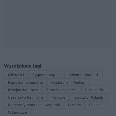
Wyróżnione tagi
Mieszko I
Zygmunt August
Winston Churchill
Napoleon Bonaparte
Katarzyna II Wielka
II wojna światowa
Starożytna Grecja
Historia PRL
Cesarstwo Rzymskie
Majowie
Krzysztof Kolumb
Katastrofy naturalne i wypadki
Husaria
sanacja
Wikingowie