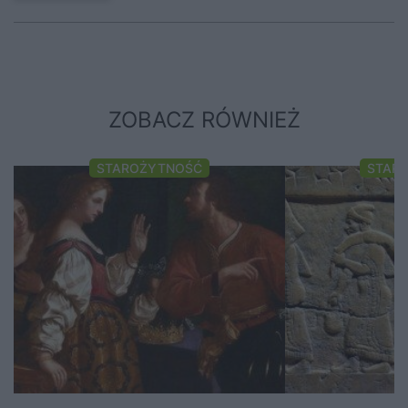
ZOBACZ RÓWNIEŻ
STAROŻYTNOŚĆ
STAR