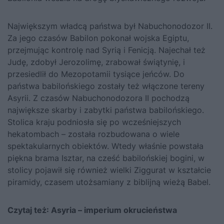
Największym władcą państwa był Nabuchonodozor II.
Za jego czasów Babilon pokonał wojska Egiptu,
przejmując kontrolę nad Syrią i Fenicją. Najechał też
Judę, zdobył Jerozolimę, zrabował świątynię, i
przesiedlił do Mezopotamii tysiące jeńców. Do
państwa babilońskiego zostały też włączone tereny
Asyrii. Z czasów Nabuchonodozora II pochodzą
największe skarby i zabytki państwa babilońskiego.
Stolica kraju podniosła się po wcześniejszych
hekatombach – została rozbudowana o wiele
spektakularnych obiektów. Wtedy właśnie powstała
piękna brama Isztar, na cześć babilońskiej bogini, w
stolicy pojawił się również wielki Ziggurat w kształcie
piramidy, czasem utożsamiany z biblijną wieżą Babel.
Czytaj też:
Asyria – imperium okrucieństwa