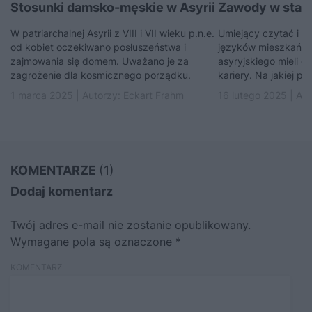
Stosunki damsko-męskie w Asyrii
Zawody w staro
W patriarchalnej Asyrii z VIII i VII wieku p.n.e.
Umiejący czytać i pi
od kobiet oczekiwano posłuszeństwa i
języków mieszkańcy
zajmowania się domem. Uważano je za
asyryjskiego mieli d
zagrożenie dla kosmicznego porządku.
kariery. Na jakiej pr
1 marca 2025 | Autorzy:
Eckart Frahm
16 lutego 2025 | Au
KOMENTARZE
(1)
Dodaj komentarz
Twój adres e-mail nie zostanie opublikowany.
Wymagane pola są oznaczone
*
KOMENTARZ