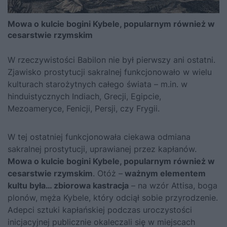
Mowa o kulcie bogini Kybele, popularnym również w
cesarstwie rzymskim
W rzeczywistości Babilon nie był pierwszy ani ostatni.
Zjawisko prostytucji sakralnej funkcjonowało w wielu
kulturach starożytnych całego świata – m.in. w
hinduistycznych Indiach, Grecji, Egipcie,
Mezoameryce, Fenicji, Persji, czy Frygii.
W tej ostatniej funkcjonowała ciekawa odmiana
sakralnej prostytucji, uprawianej przez kapłanów.
Mowa o kulcie bogini Kybele, popularnym również w
cesarstwie rzymskim
. Otóż –
ważnym elementem
kultu była… zbiorowa kastracja
– na wzór Attisa, boga
plonów, męża Kybele, który odciął sobie przyrodzenie.
Adepci sztuki kapłańskiej podczas uroczystości
inicjacyjnej publicznie okaleczali się w miejscach