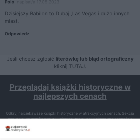
Polo
napisał/a 17.08.2023
Dzisiejszy Babilon to Dubaj ,Las Vegas i dużo innych
miast.
Odpowiedz
Jeśli chcesz zgłosić
literówkę lub błąd ortograficzny
kliknij TUTAJ
.
Przeglądaj książki historyczne w
najlepszych cenach
Odkryj najciekawsze książki historyczne w atrakcyjnych cenach. Sekcja
powstała we współpracy z Lubimyczytac.pl, największą społecznością
miłośników literatury w Polsce – dzięki temu możesz wybierać spośród
tytułów najwyżej ocenianych przez czytelników.