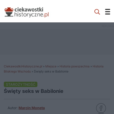
CiekawostkiHistoryczne.pl
»
Miejsce
»
Historia powszechna
»
Historia
Bliskiego Wschodu
»
Święty seks w Babilonie
STAROŻYTNOŚĆ
Święty seks w Babilonie
Autor:
Marcin Moneta