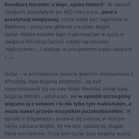
kronikarz Herodot, a więc „ojciec historii”
. W swoich
Dziejach,
powstałych po 450 roku p.n.e.,
pisał o
prostytucji świątynnej,
która miała być nagminna w
Babilonie i związana głównie z kultem bogini
Isztar:
Każda kobieta tego kraju musi raz w życiu w
świątyni Afrodyty
[Isztar]
oddać się obcemu
mężczyźnie (…) siedząc w uświęconym kręgu świątyni
(…).
Isztar – w późniejszym świecie greckim utożsamiana z
Afrodytą, była boginią płodności. Jej kult
rozprzestrzenił się na cały Bliski Wschód. Isztar była
boginią miłości i płodności, ale
w sposób szczególny
wiązano ją z seksem i to nie tylko tym małżeńskim, a
może nawet przede wszystkim pozamałżeńskim.
W
eposie o Gilgameszu pojawia się passus, w którym
heros zarzuca bogini, że ma być ostatni na długiej
liście kochanków. Poza tym Isztar była boginią wojny.