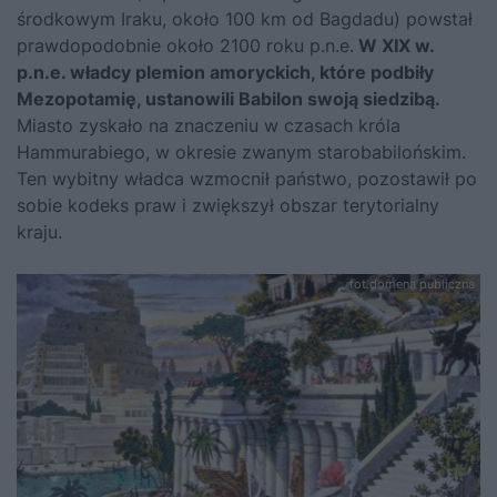
środkowym Iraku, około 100 km od Bagdadu) powstał
prawdopodobnie około 2100 roku p.n.e.
W XIX w.
p.n.e. władcy plemion amoryckich, które podbiły
Mezopotamię, ustanowili Babilon swoją siedzibą.
Miasto zyskało na znaczeniu w czasach króla
Hammurabiego, w okresie zwanym starobabilońskim.
Ten wybitny władca wzmocnił państwo, pozostawił po
sobie kodeks praw i zwiększył obszar terytorialny
kraju.
fot.domena publiczna