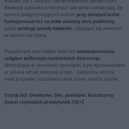
wiązało się z żadnym napiętnowaniem społecznym.
Badacze zjawiska prostytucji sakralnej zaznaczają, że
oprócz pielgrzymujących kobiet
przy świątyni Isztar
funkcjonował też na stałe swoisty dom publiczny
,
gdzie
posługę pełniły kapłanki
, oddające się wiernym
w zamian za ofiarę.
Popularnym zwyczajem była też
usankcjonowana
religijne defloracja nastoletnich dziewcząt.
Wchodzące w dorosłość nastolatki, były wprowadzane
w arkana sztuki miłosnej przez… kapłanów, którzy
mieli przywilej rozdziewiczania córek swoich ojców.
Czytaj też:
Gwałcone, bite, poniżane. Koszmarny
żywot rzymskich prostytutek [18+]