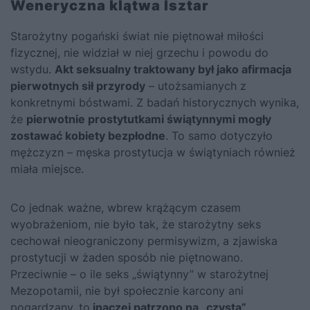
Weneryczna klątwa Isztar
Starożytny pogański świat nie piętnował miłości
fizycznej, nie widział w niej grzechu i powodu do
wstydu.
Akt seksualny traktowany był jako afirmacja
pierwotnych sił przyrody
– utożsamianych z
konkretnymi bóstwami. Z badań historycznych wynika,
że
pierwotnie prostytutkami świątynnymi mogły
zostawać kobiety bezpłodne
. To samo dotyczyło
mężczyzn – męska prostytucja w świątyniach również
miała miejsce.
Co jednak ważne, wbrew krążącym czasem
wyobrażeniom, nie było tak, że starożytny seks
cechował nieograniczony permisywizm, a zjawiska
prostytucji w żaden sposób nie piętnowano.
Przeciwnie – o ile seks „świątynny” w starożytnej
Mezopotamii, nie był społecznie karcony ani
pogardzany, to
inaczej patrzono na „czystą”