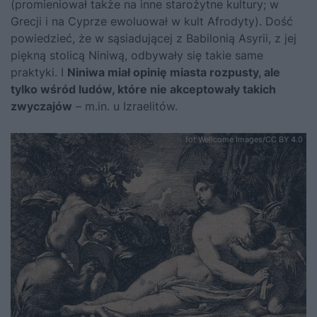
(promieniował także na inne starożytne kultury; w
Grecji i na Cyprze ewoluował w kult Afrodyty). Dość
powiedzieć, że w sąsiadującej z Babilonią Asyrii, z jej
piękną stolicą Niniwą, odbywały się takie same
praktyki. I
Niniwa miał opinię miasta rozpusty, ale
tylko wśród ludów, które nie akceptowały takich
zwyczajów
– m.in. u Izraelitów.
fot.Wellcome Images/CC BY 4.0