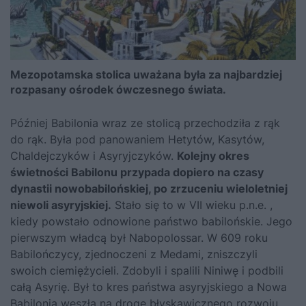
Mezopotamska stolica uważana była za najbardziej
rozpasany ośrodek ówczesnego świata.
Później Babilonia wraz ze stolicą przechodziła z rąk
do rąk. Była pod panowaniem Hetytów, Kasytów,
Chaldejczyków i Asyryjczyków.
Kolejny okres
świetności Babilonu przypada dopiero na czasy
dynastii nowobabilońskiej, po zrzuceniu wieloletniej
niewoli asyryjskiej.
Stało się to w VII wieku p.n.e. ,
kiedy powstało odnowione państwo babilońskie. Jego
pierwszym władcą był Nabopolossar. W 609 roku
Babilończycy, zjednoczeni z Medami, zniszczyli
swoich ciemiężycieli. Zdobyli i spalili Niniwę i podbili
całą Asyrię. Był to kres państwa asyryjskiego a Nowa
Babilonia weszła na drogę błyskawicznego rozwoju.