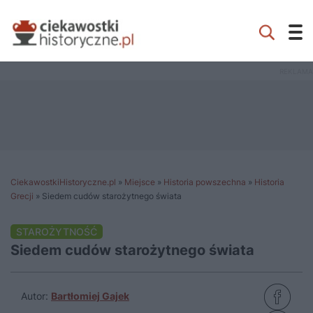
CiekawostkiHistoryczne.pl
»
Miejsce
»
Historia powszechna
»
Historia
Grecji
»
Siedem cudów starożytnego świata
STAROŻYTNOŚĆ
Siedem cudów starożytnego świata
Autor:
Bartłomiej Gajek