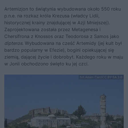
Artemizjon to świątynia wybudowana około 550 roku
p.n.e. na rozkaz króla Krezusa (władcy Lidii,
historycznej krainy znajdującej w Azji Mniejszej).
Zaprojektowana została przez Metagenesa i
Chersifrona z Knossos oraz Teodorosa z Samos jako
dipteros
. Wybudowana na cześć Artemidy (jej kult był
bardzo popularny w Efezie), bogini opiekującej się
ziemią, dającej życie i dobrobyt. Każdego roku w maju
w Jonii obchodzono święto ku jej czci.
fot.Adam Carr/CC BY-SA 3.0