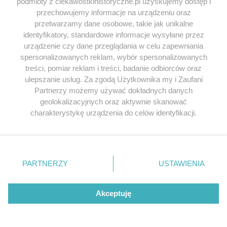
podmioty z ciekawostkihistoryczne.pl uzyskujemy dostęp i
przechowujemy informacje na urządzeniu oraz
Wyróżnione tagi
przetwarzamy dane osobowe, takie jak unikalne
Mieszko I
Bolesław Chrobry
Bona Sforza
identyfikatory, standardowe informacje wysyłane przez
urządzenie czy dane przeglądania w celu zapewniania
Zygmunt Stary
Winston Churchill
spersonalizowanych reklam, wybór spersonalizowanych
Starożytny Rzym
Historia PRL
treści, pomiar reklam i treści, badanie odbiorców oraz
Dynastia Jagiellonów
Cesarstwo Rzymskie
ulepszanie usług. Za zgodą Użytkownika my i Zaufani
Partnerzy możemy używać dokładnych danych
Imperium Rzymskie
Majowie
Aztekowie
geolokalizacyjnych oraz aktywnie skanować
Krzysztof Kolumb
sanacja
Wikingowie
charakterystykę urządzenia do celów identyfikacji.
Ponieważ cenimy Twoją prywatność, prosimy o zgodę na
korzystanie z tych technologii poprzez kliknięcie
„Akceptuję”. Zgoda jest dobrowolna i zawsze możesz ją
zmienić/wycofać klikając przycisk ustawień prywatności
PARTNERZY
USTAWIENIA
znajdujący się w lewym dolnym rogu strony
. Niektóre
ZOBACZ RÓWNIEŻ
rodzaje przetwarzania danych nie wymagają zgody
użytkownika, ale masz prawo sprzeciwić się takiemu
Akceptuję
przetwarzaniu. Preferencje będą miały zastosowania tylko
STAROŻYTNOŚĆ
STAR
na tej witrynie.