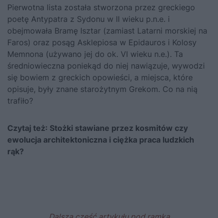
Pierwotna lista została stworzona przez greckiego
poetę Antypatra z Sydonu w II wieku p.n.e. i
obejmowała Bramę Isztar (zamiast Latarni morskiej na
Faros) oraz posąg Asklepiosa w Epidauros i Kolosy
Memnona (używano jej do ok. VI wieku n.e.). Ta
średniowieczna poniekąd do niej nawiązuje, wywodzi
się bowiem z greckich opowieści, a miejsca, które
opisuje, były znane starożytnym Grekom. Co na nią
trafiło?
Czytaj też:
Stożki stawiane przez kosmitów czy
ewolucja architektoniczna i ciężka praca ludzkich
rąk?
Dalsza część artykułu pod ramką