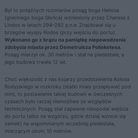
Był to potężnych rozmiarów posąg boga Heliosa
(greckiego boga Słońca) wzniesiony przez Charesa z
Lindos w latach 294–282 p.n.e. Znajdował się u
brzegów wyspy Rodos (przy wejściu do portu).
Wykonano go z brązu na pamiątkę niepowodzenia
zdobycia miasta przez Demetruisza Polioketesa.
Posąg mierzył ok. 30 metrów i stał na piedestale, a
jego budowa trwała 12 lat.
Choć większość z nas kojarzy przedstawienia Kolosa
Rodyjskiego w rozkroku (statki miały przepływać pod
nim), to postawienie takiej budowli w ówczesnych
czasach było raczej niemożliwe ze względów
technicznych. Posąg stał zapewne nieopodal wejścia
do portu (albo na wzgórzu, gdzie dzisiaj wznosi się
zamek) na wspomnianym wcześniej piedestale,
mierzącym około 10 metrów.