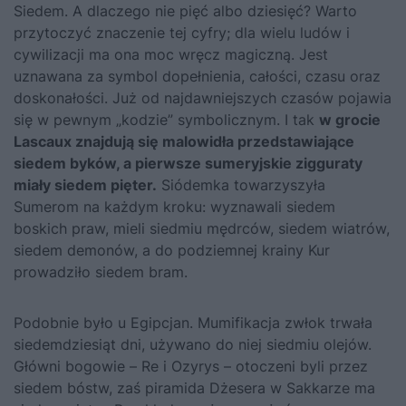
Siedem. A dlaczego nie pięć albo dziesięć? Warto
przytoczyć znaczenie tej cyfry; dla wielu ludów i
cywilizacji ma ona moc wręcz magiczną. Jest
uznawana za symbol dopełnienia, całości, czasu oraz
doskonałości. Już od najdawniejszych czasów pojawia
się w pewnym „kodzie” symbolicznym. I tak
w grocie
Lascaux znajdują się malowidła przedstawiające
siedem byków, a pierwsze sumeryjskie zigguraty
miały siedem pięter.
Siódemka towarzyszyła
Sumerom na każdym kroku: wyznawali siedem
boskich praw, mieli siedmiu mędrców, siedem wiatrów,
siedem demonów, a do podziemnej krainy Kur
prowadziło siedem bram.
Podobnie było u Egipcjan. Mumifikacja zwłok trwała
siedemdziesiąt dni, używano do niej siedmiu olejów.
Główni bogowie – Re i Ozyrys – otoczeni byli przez
siedem bóstw, zaś piramida Dżesera w Sakkarze ma