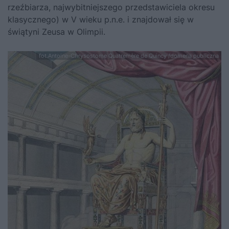
rzeźbiarza, najwybitniejszego przedstawiciela okresu
klasycznego) w V wieku p.n.e. i znajdował się w
świątyni Zeusa w Olimpii.
fot.Antoine-Chrysostome Quatremère de Quincy /domena publiczna