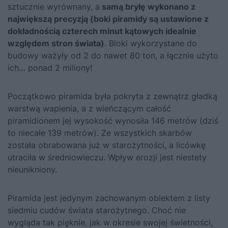
sztucznie wyrównany, a
samą bryłę wykonano z
największą precyzją (boki piramidy są ustawione z
dokładnością czterech minut kątowych idealnie
względem stron świata)
. Bloki wykorzystane do
budowy ważyły od 2 do nawet 80 ton, a łącznie użyto
ich… ponad 2 miliony!
Początkowo piramida była pokryta z zewnątrz gładką
warstwą wapienia, a z wieńczącym całość
piramidionem jej wysokość wynosiła 146 metrów (dziś
to niecałe 139 metrów). Ze wszystkich skarbów
została obrabowana już w starożytności, a licówkę
utraciła w średniowieczu. Wpływ erozji jest niestety
nieunikniony.
Piramida jest jedynym zachowanym obiektem z listy
siedmiu cudów świata starożytnego. Choć nie
wygląda tak pięknie, jak w okresie swojej świetności,