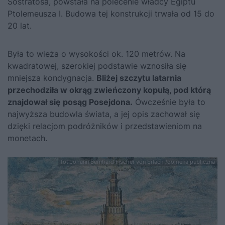
Sostratosa, powstała na polecenie władcy Egiptu
Ptolemeusza I. Budowa tej konstrukcji trwała od 15 do
20 lat.
Była to wieża o wysokości ok. 120 metrów. Na
kwadratowej, szerokiej podstawie wznosiła się
mniejsza kondygnacja.
Bliżej szczytu latarnia
przechodziła w okrąg zwieńczony kopułą, pod którą
znajdował się posąg Posejdona.
Ówcześnie była to
najwyższa budowla świata, a jej opis zachował się
dzięki relacjom podróżników i przedstawieniom na
monetach.
fot.Johann Bernhard Fischer von Erlach /domena publiczna