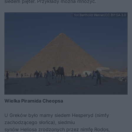
siedem pięter. Przykłady można mnożyć.
fot.Berthold Werner/CC BY-SA 3.0
Wielka Piramida Cheopsa
U Greków było mamy siedem Hesperyd (nimfy
zachodzącego słońca), siedmiu
synów Heliosa zrodzonych przez nimfę Rodos,