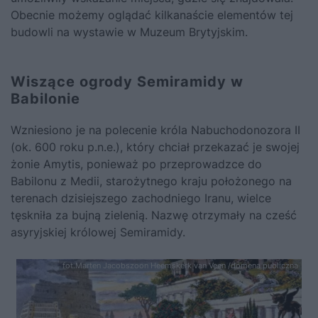
Obecnie możemy oglądać kilkanaście elementów tej
budowli na wystawie w Muzeum Brytyjskim.
Wiszące ogrody Semiramidy w
Babilonie
Wzniesiono je na polecenie króla Nabuchodonozora II
(ok. 600 roku p.n.e.), który chciał przekazać je swojej
żonie Amytis, ponieważ po przeprowadzce do
Babilonu z Medii, starożytnego kraju położonego na
terenach dzisiejszego zachodniego Iranu, wielce
tęskniła za bujną zielenią. Nazwę otrzymały na cześć
asyryjskiej królowej Semiramidy.
fot.Marten Jacobszoon Heemskerk van Veen /domena publiczna