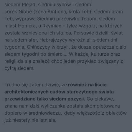
siedem Plejad, siedmiu synów i siedem
córek Niobe (żona Amfiona, króla Teb), siedem bram
Teb, wyprawa Siedmiu przeciwko Tebom, siedem
miast Homera, u Rzymian – tyleż wzgórz, na których
została wzniesiona ich stolica, Persowie dzielili świat
na siedem sfer, Hebrajczycy wyróżniali siedem dni
tygodnia, Chińczycy wierzyli, że dusza opuszcza ciało
siedem tygodni po śmierci… W każdej kulturze oraz
religii da się znaleźć choć jeden przykład związany z
cyfrą siedem.
Trudno się zatem dziwić, że
również na liście
architektonicznych cudów starożytnego świata
przewidziano tylko siedem pozycji.
Co ciekawe,
znana nam dziś wyliczanka została skompletowana
dopiero w średniowieczu, kiedy większość z obiektów
już niestety nie istniała.