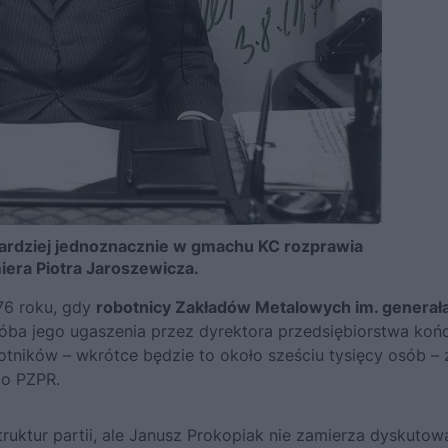
 bardziej jednoznacznie w gmachu KC rozprawia
iera Piotra Jaroszewicza.
76 roku, gdy
robotnicy Zakładów Metalowych im. generał
róba jego ugaszenia przez dyrektora przedsiębiorstwa koń
botników – wkrótce będzie to około sześciu tysięcy osób – 
go PZPR.
ktur partii, ale Janusz Prokopiak nie zamierza dyskutow