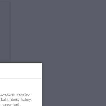
wiata.
 uzyskujemy dostęp i
mitu
alne identyfikatory,
u zapewniania