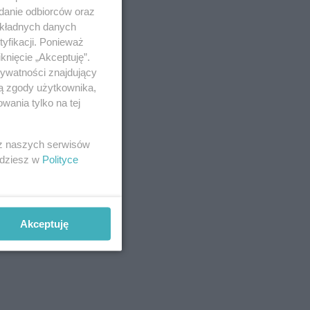
adanie odbiorców oraz
okładnych danych
yfikacji. Ponieważ
lny”
–
knięcie „Akceptuję”.
rywatności znajdujący
C PZPR
ją zgody użytkownika,
hu KC
wania tylko na tej
 z naszych serwisów
jdziesz w
Polityce
Akceptuję