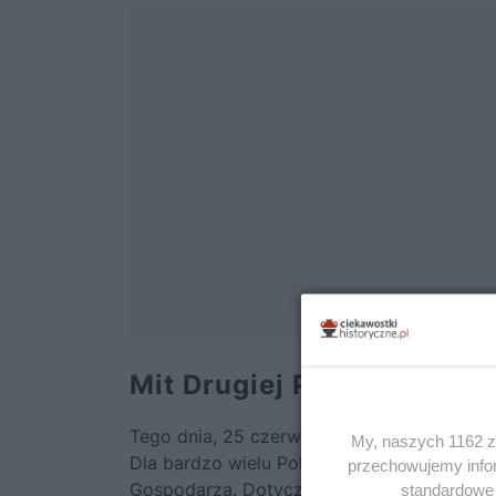
Mit Drugiej Polski
Tego dnia, 25 czerwca 1976 roku, wali się 
My, naszych 1162 za
Dla bardzo wielu Polaków ten dzień oznacza
przechowujemy infor
Gospodarza. Dotyczy to również, co w ówcz
standardowe 