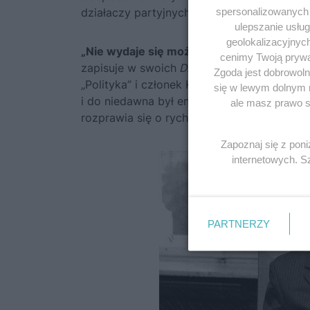
spersonalizowanych r
działaczy partyjnych.
ulepszanie usłu
geolokalizacyjnyc
„Nie wydaje się możliwe, by Gierek psychic
cenimy Twoją prywat
zapisuje w swoich
Dziennikach politycznyc
Zgoda jest dobrowoln
„Polityka” i członek Komitetu Centralnego.
się w lewym dolnym 
i do niedawna był entuzjastą jego polityki
ale masz prawo sp
rozprawia się o rychłym odejściu premiera 
Zapoznaj się z pon
internetowych. 
PARTNERZY