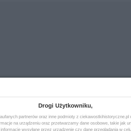
Drogi Użytkowniku,
mit Drugiej Polski, dziesiątego gospodarczego mocarstwa ś
ufanych partnerów oraz inne podmioty z ciekawostkihistoryczne.pl
 również kres wiary w socjalizm, a dla większości – kres 
macje na urządzeniu oraz przetwarzamy dane osobowe, takie jak unik
esnej rzeczywistości jest dla Gierka szczególnie groźne,
informacje wysyłane przez urządzenie czy dane przeglądania w cel