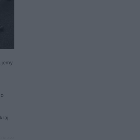
lujemy
Co
kraj.