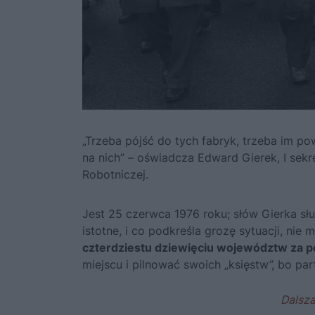
„Trzeba pójść do tych fabryk, trzeba im po
na nich” – oświadcza
Edward Gierek
, I sek
Robotniczej.
Jest 25 czerwca 1976 roku; słów Gierka sł
istotne, i co podkreśla grozę sytuacji, nie
czterdziestu dziewięciu województw za p
miejscu i pilnować swoich „księstw”, bo par