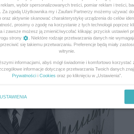
eklam, wybór spersonalizowanych treści, pomiar reklam i treści, b
g. Za zgodą Użytkownika my i Zaufani Partnerzy możemy używać d
h oraz aktywnie skanować charakterystykę urządzenia do celów ident
znie mógł się kiedykolwiek podnieść. Ten cios był zbyt si
ność, prosimy o zgodę na korzystanie z tych technologii poprzez kli
h
Mieczysław F. Rakowski, redaktor naczelny tygodnika
a i zawsze możesz ją zmienić/wycofać klikając przycisk ustawień p
 Rakowski uchodzi za człowieka bliskiego I sekretarzowi K
rogu strony
. Niektóre rodzaje przetwarzania danych nie wymaga
. Jeszcze głośniej i jeszcze bardziej jednoznacznie w gmac
rzeciwić się takiemu przetwarzaniu. Preferencje będą miały zastoso
Piotra Jaroszewicza.
witrynie.
iższymi informacjami, abyś mógł świadomie i komfortowo korzystać
fot.domena publiczna
Szczegółowe informacje dotyczące przetwarzania Twoich danych zna
Prywatności
i
Cookies
oraz po kliknięciu w „Ustawienia”.
USTAWIENIA