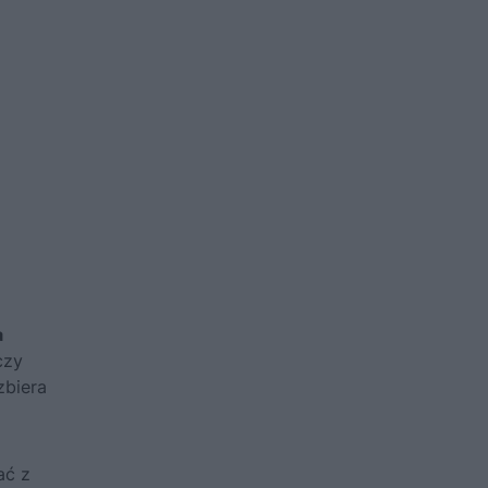
a
czy
zbiera
ać z