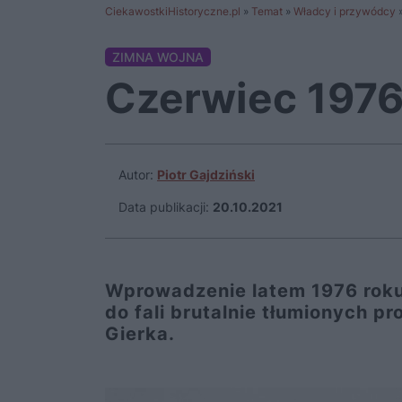
CiekawostkiHistoryczne.pl
»
Temat
»
Władcy i przywódcy
ZIMNA WOJNA
Czerwiec 1976
Autor:
Piotr Gajdziński
Data publikacji:
20.10.2021
Wprowadzenie latem 1976 rok
do fali brutalnie tłumionych p
Gierka.