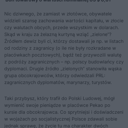
Nic dziwnego, że zamiast w złotówce, obywatele
widzieli szansę zachowania wartości kapitału, w złocie
czy walutach obcych, przede wszystkim w dolarach.
Skąd w kraju za żelazną kurtyną wziąć „zielone”?
Źródłem dewiz byli ci, którzy dostawali je np. w listach
od rodziny z zagranicy (o ile nie były rozkradane w
placówkach pocztowych), bądź też przywozili walutę
z podróży zagranicznych – np. polscy budowlańcy czy
dyplomaci. Drugie źródło „zielonych” stanowiła wąska
grupa obcokrajowców, którzy odwiedzali PRL:
zagranicznych dyplomatów, marynarzy, turystów.
Taki przybysz, który trafił do Polski Ludowej, mógł
wymienić swoje pieniądze w placówce Pekao po
kursie dla obcokrajowca. Co sprytniejsi i doświadczeni
w wojażach po socjalistycznej Polsce zdawali sobie
jednak sprawę, że życie tu ma charakter dwóch