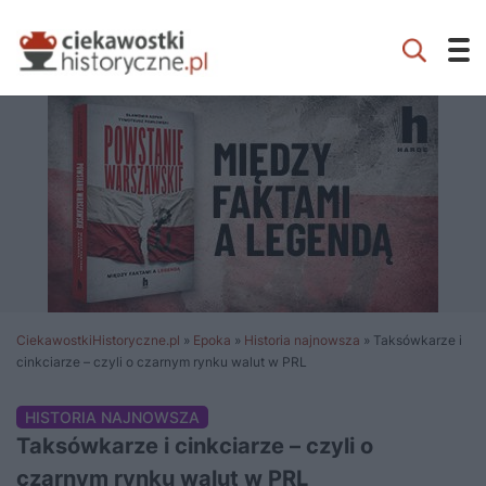
CiekawostkiHistoryczne.pl
»
Epoka
»
Historia najnowsza
»
Taksówkarze i
cinkciarze – czyli o czarnym rynku walut w PRL
HISTORIA NAJNOWSZA
Taksówkarze i cinkciarze – czyli o
czarnym rynku walut w PRL