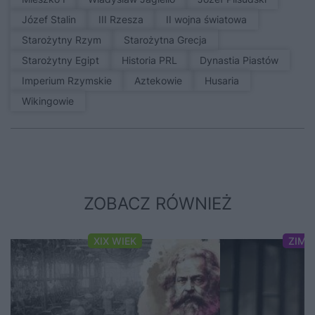
Józef Stalin
III Rzesza
II wojna światowa
Starożytny Rzym
Starożytna Grecja
Starożytny Egipt
Historia PRL
Dynastia Piastów
Imperium Rzymskie
Aztekowie
Husaria
Wikingowie
ZOBACZ RÓWNIEŻ
XIX WIEK
ZIMN