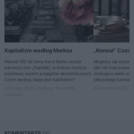
Kapitalizm według Marksa
„Konsul” Czesł
Niemal 160 lat temu Karol Marks wydał
Mogłoby się wydawa
pierwszy tom „Kapitału”, w którym wyłożył
taki nie miał prawa 
podstawy swoich poglądów ekonomicznych.
szokująco wiele osó
Czym według niego jest kapitalizm?
fałszywego konsula Au
24 lutego 2025 | Autorzy:
Krzysztof
3 września 2023 | A
Iszkowski
KOMENTARZE
(4)