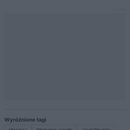
Wyróżnione tagi
Mieszko I
Władysław Jagiełło
Józef Piłsudski