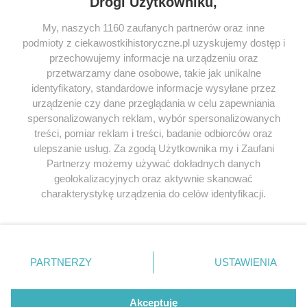
Drogi Użytkowniku,
My, naszych 1160 zaufanych partnerów oraz inne
podmioty z ciekawostkihistoryczne.pl uzyskujemy dostęp i
SERWIS
przechowujemy informacje na urządzeniu oraz
przetwarzamy dane osobowe, takie jak unikalne
SPOŁECZNOŚĆ
identyfikatory, standardowe informacje wysyłane przez
WSPÓŁPRACA
urządzenie czy dane przeglądania w celu zapewniania
spersonalizowanych reklam, wybór spersonalizowanych
KONTAKT
treści, pomiar reklam i treści, badanie odbiorców oraz
ulepszanie usług. Za zgodą Użytkownika my i Zaufani
Partnerzy możemy używać dokładnych danych
geolokalizacyjnych oraz aktywnie skanować
ODWIEDŹ RÓWNIEŻ:
charakterystykę urządzenia do celów identyfikacji.
Ponieważ cenimy Twoją prywatność, prosimy o zgodę na
korzystanie z tych technologii poprzez kliknięcie
„Akceptuję”. Zgoda jest dobrowolna i zawsze możesz ją
zmienić/wycofać klikając przycisk ustawień prywatności
PARTNERZY
USTAWIENIA
znajdujący się w lewym dolnym rogu strony
. Niektóre
Lubimyczytac.pl • Największy serwis o
książkach
Twojahistoria.pl • Historia jakiej nie znasz
rodzaje przetwarzania danych nie wymagają zgody
użytkownika, ale masz prawo sprzeciwić się takiemu
Akceptuję