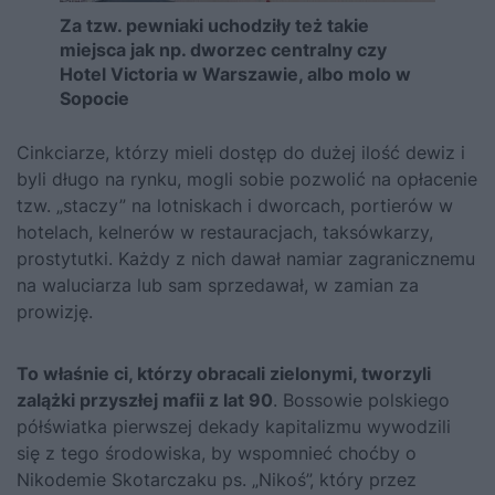
Za tzw. pewniaki uchodziły też takie
miejsca jak np. dworzec centralny czy
Hotel Victoria w Warszawie, albo molo w
Sopocie
Cinkciarze, którzy mieli dostęp do dużej ilość dewiz i
byli długo na rynku, mogli sobie pozwolić na opłacenie
tzw. „staczy” na lotniskach i dworcach, portierów w
hotelach, kelnerów w restauracjach, taksówkarzy,
prostytutki. Każdy z nich dawał namiar zagranicznemu
na waluciarza lub sam sprzedawał, w zamian za
prowizję.
To właśnie ci, którzy obracali zielonymi, tworzyli
zalążki przyszłej mafii z lat 90
. Bossowie polskiego
półświatka pierwszej dekady kapitalizmu wywodzili
się z tego środowiska, by wspomnieć choćby o
Nikodemie Skotarczaku ps. „Nikoś”, który przez