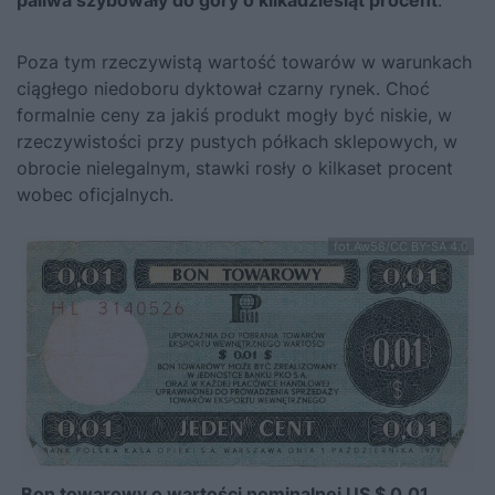
Poza tym rzeczywistą wartość towarów w warunkach
ciągłego niedoboru dyktował czarny rynek. Choć
formalnie ceny za jakiś produkt mogły być niskie, w
rzeczywistości przy pustych półkach sklepowych, w
obrocie nielegalnym, stawki rosły o kilkaset procent
wobec oficjalnych.
fot.Aw58/CC BY-SA 4.0
Bon towarowy o wartości nominalnej US $ 0,01