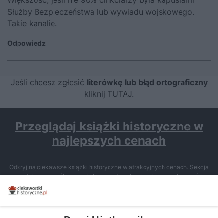
Większość, jeśli nie 90% cinkciarzy była kapusiami
Służby Bezpieczeństwa lub wywiadu wojskowego.
Takie kanalie.
Odpowiedz
Jeśli chcesz zgłosić
literówkę lub błąd ortograficzny
kliknij TUTAJ
.
Przeglądaj książki historyczne w
najlepszych cenach
Odkryj najciekawsze książki historyczne w atrakcyjnych cenach. Sekcja
powstała we współpracy z Lubimyczytac.pl, największą społecznością
miłośników literatury w Polsce – dzięki temu możesz wybierać spośród
tytułów najwyżej ocenianych przez czytelników.