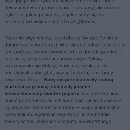
wyciągnąć od obywateli walutę po dobroci. Obrót
dewizami był co prawda nadal zakazany, ale można
było je legalnie posiadać, legalne stały się też
przekazy od wujka czy ciotki ze „Stanów”.
Pozornie więc władza zgodziła się, by dać Polakom
dolary czy funty do ręki. W praktyce jednak czaił się w
tym podstęp, osoba bowiem, która dostała przekaz z
zagranicy przy kasie w państwowym Pekao,
otrzymywała nie dolary, marki czy franki, a ich
peerelowski substytut, ważny tylko tu, czyli bony
towarowe Pekao.
Bony nie przedstawiały żadnej
wartości za granicą, stanowiły jedynie
bezwartościowy świstek papieru
. Nie dało się nimi
płacić poza Polską ani ich wymienić, ale komuniści —
by obywatel nie czuł się stratny — wspaniałomyślnie
pozwalali mu wydawać owe bony na zachodnie
towary w tzw. sklepach eksportu wewnętrznego.