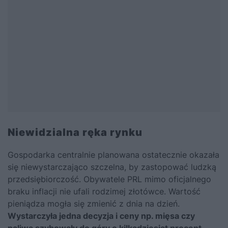
Niewidzialna ręka rynku
Gospodarka centralnie planowana ostatecznie okazała
się niewystarczająco szczelna, by zastopować ludzką
przedsiębiorczość. Obywatele PRL mimo oficjalnego
braku inflacji nie ufali rodzimej złotówce. Wartość
pieniądza mogła się zmienić z dnia na dzień.
Wystarczyła jedna decyzja i ceny np. mięsa czy
paliwa szybowały do góry o kilkadziesiąt procent
.