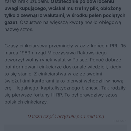
zaraz brak uzupełni.
Ostatecznie po odwróceniu
uwagi kupującego, wciskał mu trefny plik, obłożony
tylko z zewnątrz walutami, w środku pełen pociętych
gazet
. Oszustwo na większą kwotę nosiło obiegową
nazwę sztos.
Czasy cinkciarstwa przeminęły wraz z końcem PRL. 15
marca 1989 r. rząd Mieczysława Rakowskiego
otworzył wolny rynek walut w Polsce. Ponoć dobrze
poinformowani cinkciarze doskonale wiedzieli, kiedy
to się stanie. Z cinkciarstwa wraz ze swoimi
świeżutkimi kantorami jako pierwsi wchodzili w nową
erę – legalnego, kapitalistycznego biznesu. Tak rodziły
się pierwsze fortuny III RP. To był prawdziwy sztos
polskich cinkciarzy.