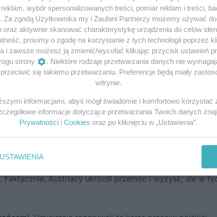
eklam, wybór spersonalizowanych treści, pomiar reklam i treści, b
g. Za zgodą Użytkownika my i Zaufani Partnerzy możemy używać d
h oraz aktywnie skanować charakterystykę urządzenia do celów ident
ność, prosimy o zgodę na korzystanie z tych technologii poprzez kli
a i zawsze możesz ją zmienić/wycofać klikając przycisk ustawień p
rogu strony
. Niektóre rodzaje przetwarzania danych nie wymaga
rzeciwić się takiemu przetwarzaniu. Preferencje będą miały zastoso
witrynie.
iższymi informacjami, abyś mógł świadomie i komfortowo korzystać
m – tak!
Szczegółowe informacje dotyczące przetwarzania Twoich danych zna
Prywatności
i
Cookies
oraz po kliknięciu w „Ustawienia”.
m realizmu. Szanse pozyskania ludności chłopskiej w
rowe. Także zaangażowanie ze strony szlachty było
narastało poczucie krzywdy, gniew wobec szlachty oraz
USTAWIENIA
onomiczną, zniewolenie i upodlenie. Dla chłopa wrogiem b
a. Faktycznie, Austriacy ukrócili przemoc i wyzysk, ale w ty