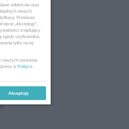
adanie odbiorców oraz
okładnych danych
yfikacji. Ponieważ
knięcie „Akceptuję”.
rywatności znajdujący
ją zgody użytkownika,
wania tylko na tej
 z naszych serwisów
jdziesz w
Polityce
Akceptuję
ył
ch