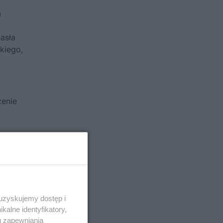
a
asła
kiego,
zenie
 uzyskujemy dostęp i
alne identyfikatory,
u zapewniania