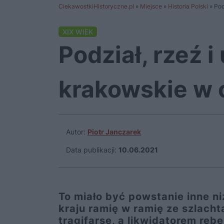
CiekawostkiHistoryczne.pl
»
Miejsce
»
Historia Polski
»
Pod
XIX WIEK
Podział, rzeź 
krakowskie w 
Autor:
Piotr Janczarek
Data publikacji:
10.06.2021
To miało być powstanie inne ni
kraju ramię w ramię ze szlachtą
tragifarsę, a likwidatorem rebel