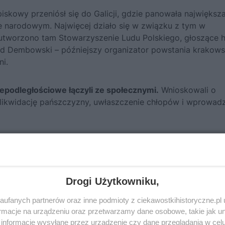
iskowy przeniósł się do Galicji, gdzie panowała największ
 narodowym. Najwięcej działo się w związku z tym w
 utworzono tam Stowarzyszenie Ludu Polskiego, głoszące h
rd Dembowski – późniejszy organizator powstania krakows
i.
iepodległościowe łączyli ze społecznymi.
Wnioskowali o
 likwidację pańszczyzny, uwłaszczenie chłopów i wprowad
Drogi Użytkowniku,
ufanych partnerów oraz inne podmioty z ciekawostkihistoryczne.pl
macje na urządzeniu oraz przetwarzamy dane osobowe, takie jak unik
informacje wysyłane przez urządzenie czy dane przeglądania w cel