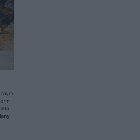
icznym
form
chta
iany