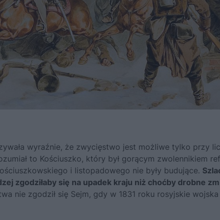
wała wyraźnie, że zwycięstwo jest możliwe tylko przy l
ozumiał to Kościuszko, który był gorącym zwolennikiem re
ościuszkowskiego i listopadowego nie były budujące.
Szla
dzej zgodziłaby się na upadek kraju niż choćby drobne zm
wa nie zgodził się Sejm, gdy w 1831 roku rosyjskie wojska