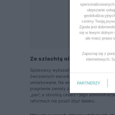
spersonalizowanych r
ulepszanie usłu
geolokalizacyjnyc
cenimy Twoją prywat
Zgoda jest dobrowoln
się w lewym dolnym 
ale masz prawo sp
Zapoznaj się z pon
Ze szlachtą nie. Przeciw pano
internetowych. 
Spiskowcy wykazali się wyjątkowym brakie
ówczesnych warunkach były praktycznie ze
umiarkowane. Na wsi galicyjskiej wrzało, 
PARTNERZY
pragnienie zemsty za przemoc fizyczną, ek
„pan”, a obrońcą cesarz i jego administracj
reformach nie poszli zbyt daleko.