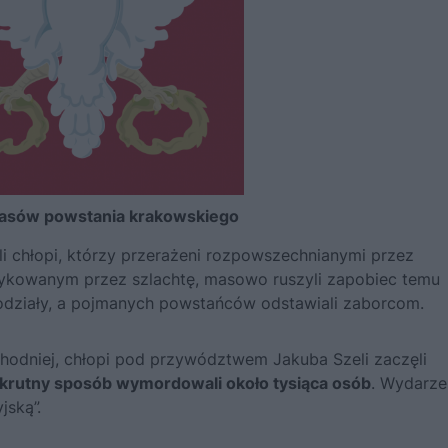
zasów powstania krakowskiego
li chłopi, którzy przerażeni rozpowszechnianymi przez
ykowanym przez szlachtę, masowo ruszyli zapobiec temu
e odziały, a pojmanych powstańców odstawiali zaborcom.
chodniej, chłopi pod przywództwem
Jakuba Szeli
zaczęli
krutny sposób wymordowali około tysiąca osób
. Wydarze
jską”.