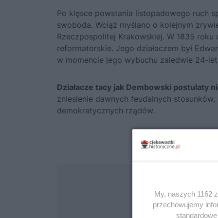
Po klęsce powstania listopadowego ruch sp
swoboda. Wciąż myślano o kolejnym zrywie
Rzeczpospolitej Krakowskiej. W 1835 roku
reformatorskie. Jego działaczem był Edwa
w momencie jego wybuchu zaledwie 24-letn
Działacze tacy jak Dembowski postulaty n
zniesienie dawnych feudalnych stosunków,
demokratycznych rządów.
My, naszych 1162 za
przechowujemy infor
standardowe 