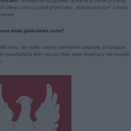
brońcami.
Umiejętnie rozgrywali tę kartę przeciw polskiej
ach chłopi zwrócą oręż przeciwko „dobroczyńcom” u boku
eniowe.
owe miały jakikolwiek sens?
6 roku, do walki ruszyły niewielkie oddziały, próbujące
ły powstańcze były raczej nikłe, więc Austriacy nie musieli 
.