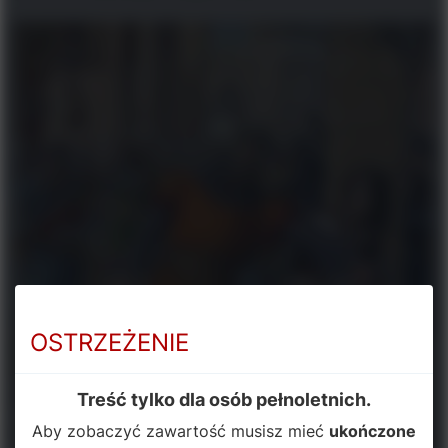
fot.Astromentum/CC BY-SA 4.0
OSTRZEŻENIE
Treść tylko dla osób pełnoletnich.
Aby zobaczyć zawartość musisz mieć
ukończone