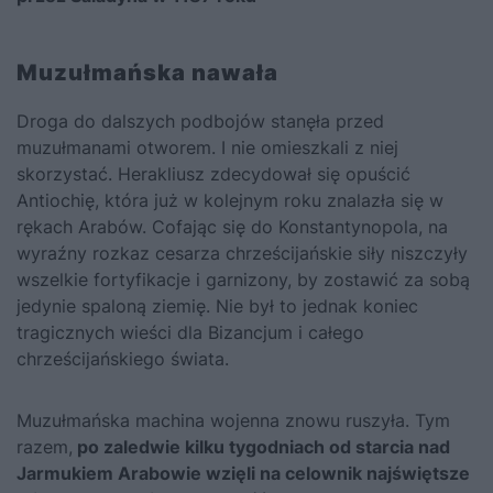
Muzułmańska nawała
Droga do dalszych podbojów stanęła przed
muzułmanami otworem. I nie omieszkali z niej
skorzystać. Herakliusz zdecydował się opuścić
Antiochię, która już w kolejnym roku znalazła się w
rękach Arabów. Cofając się do Konstantynopola, na
wyraźny rozkaz cesarza chrześcijańskie siły niszczyły
wszelkie fortyfikacje i garnizony, by zostawić za sobą
jedynie spaloną ziemię. Nie był to jednak koniec
tragicznych wieści dla Bizancjum i całego
chrześcijańskiego świata.
Muzułmańska machina wojenna znowu ruszyła. Tym
razem,
po zaledwie kilku tygodniach od starcia nad
Jarmukiem Arabowie wzięli na celownik najświętsze