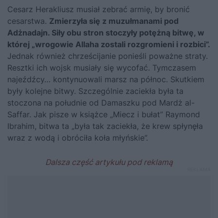
Cesarz Herakliusz musiał zebrać armię, by bronić
cesarstwa.
Zmierzyła się z muzułmanami pod
Adżnadajn. Siły obu stron stoczyły potężną bitwę, w
której „wrogowie Allaha zostali rozgromieni i rozbici”.
Jednak również chrześcijanie ponieśli poważne straty.
Resztki ich wojsk musiały się wycofać. Tymczasem
najeźdźcy… kontynuowali marsz na północ. Skutkiem
były kolejne bitwy. Szczególnie zaciekła była ta
stoczona na południe od Damaszku pod Mardż al-
Saffar. Jak pisze w książce „Miecz i bułat” Raymond
Ibrahim, bitwa ta „była tak zaciekła, że krew spłynęła
wraz z wodą i obróciła koła młyńskie”.