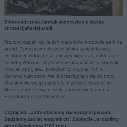
Bitwa nad rzeką Jarmuk skończyła się klęską
chrześcijańskiej armii.
Przyzwyczajeni do takich warunków Arabowie parli na
przód. Tymczasem chrześcijańska kawaleria przy
osłabionej widoczności zaczęła się cofać, zabierając
ze sobą Wahana. „Mężowie w łańcuchach” próbowali
stawiać opór, ale… przeciwnicy spychali ich w
kierunku wąwozów. Walki przeciągnęły się do nocy.
Muzułmanie wciąż nacierali, miażdżąc chrześcijan.
Rozbita nad brzegami rzeki Jarmuk wielka armia
Herakliusza przestała istnieć.
Czytaj też:
„Jutro staniemy się waszymi panami.
Będziemy zabijać wszystkich”. Zdobycie Jerozolimy
przez Saladyna w 1187 roku