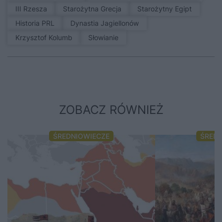
III Rzesza
Starożytna Grecja
Starożytny Egipt
Historia PRL
Dynastia Jagiellonów
Krzysztof Kolumb
Słowianie
ZOBACZ RÓWNIEŻ
ŚREDNIOWIECZE
ŚRED