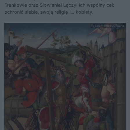
Frankowie oraz Słowianie!
Łączył ich wspólny cel:
ochronić siebie, swoją religię i… kobiety.
fot.domena publiczna