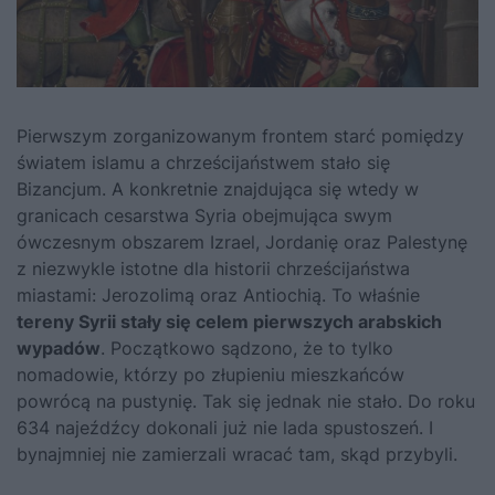
Pierwszym zorganizowanym frontem starć pomiędzy
światem islamu a chrześcijaństwem stało się
Bizancjum. A konkretnie znajdująca się wtedy w
granicach cesarstwa Syria obejmująca swym
ówczesnym obszarem Izrael, Jordanię oraz Palestynę
z niezwykle istotne dla historii chrześcijaństwa
miastami: Jerozolimą oraz Antiochią. To właśnie
tereny Syrii stały się celem pierwszych arabskich
wypadów
. Początkowo sądzono, że to tylko
nomadowie, którzy po złupieniu mieszkańców
powrócą na pustynię. Tak się jednak nie stało. Do roku
634 najeźdźcy dokonali już nie lada spustoszeń. I
bynajmniej nie zamierzali wracać tam, skąd przybyli.