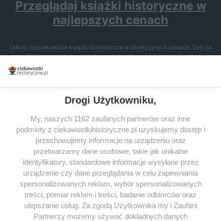
Przeglądaj książki historyczne w
najlepszych cenach
Odkryj najciekawsze książki historyczne w atrakcyjnych cenach. Sekcja
powstała we współpracy z Lubimyczytac.pl, największą społecznością
miłośników literatury w Polsce – dzięki temu możesz wybierać spośród
tytułów najwyżej ocenianych przez czytelników.
Drogi Użytkowniku,
My, naszych 1162 zaufanych partnerów oraz inne
podmioty z ciekawostkihistoryczne.pl uzyskujemy dostęp i
SERWIS
przechowujemy informacje na urządzeniu oraz
przetwarzamy dane osobowe, takie jak unikalne
SPOŁECZNOŚĆ
identyfikatory, standardowe informacje wysyłane przez
urządzenie czy dane przeglądania w celu zapewniania
WSPÓŁPRACA
spersonalizowanych reklam, wybór spersonalizowanych
KONTAKT
treści, pomiar reklam i treści, badanie odbiorców oraz
ulepszanie usług. Za zgodą Użytkownika my i Zaufani
Partnerzy możemy używać dokładnych danych