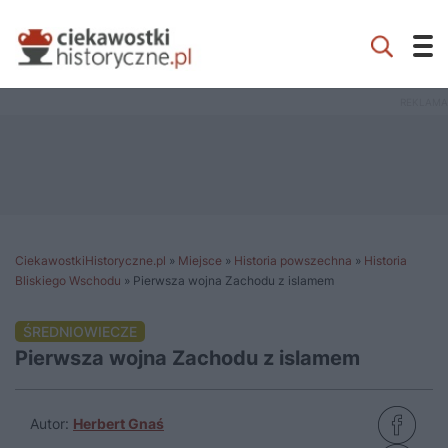
CiekawostkiHistoryczne.pl
»
Miejsce
»
Historia powszechna
»
Historia
Bliskiego Wschodu
»
Pierwsza wojna Zachodu z islamem
ŚREDNIOWIECZE
Pierwsza wojna Zachodu z islamem
Autor:
Herbert Gnaś