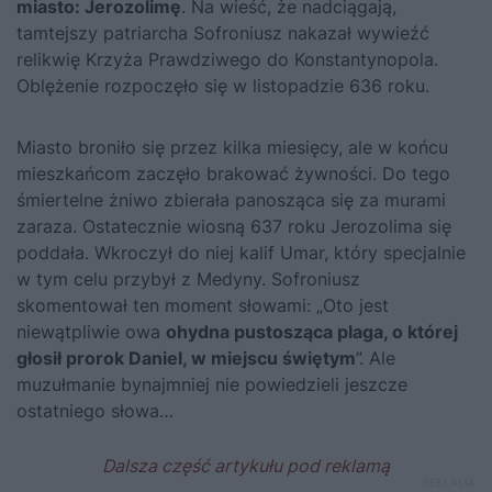
miasto: Jerozolimę
. Na wieść, że nadciągają,
tamtejszy patriarcha Sofroniusz nakazał wywieźć
relikwię Krzyża Prawdziwego do Konstantynopola.
Oblężenie rozpoczęło się w listopadzie 636 roku.
Miasto broniło się przez kilka miesięcy, ale w końcu
mieszkańcom zaczęło brakować żywności. Do tego
śmiertelne żniwo zbierała panosząca się za murami
zaraza. Ostatecznie wiosną 637 roku Jerozolima się
poddała. Wkroczył do niej kalif Umar, który specjalnie
w tym celu przybył z Medyny. Sofroniusz
skomentował ten moment słowami: „Oto jest
niewątpliwie owa
ohydna pustosząca plaga, o której
głosił prorok Daniel, w miejscu świętym
”. Ale
muzułmanie bynajmniej nie powiedzieli jeszcze
ostatniego słowa…