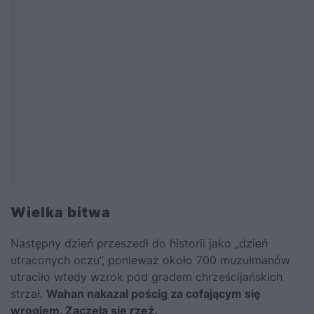
Wielka bitwa
Następny dzień przeszedł do historii jako „dzień
utraconych oczu”, ponieważ około 700 muzułmanów
utraciło wtedy wzrok pod gradem chrześcijańskich
strzał.
Wahan nakazał pościg za cofającym się
wrogiem. Zaczęła się rzeź.