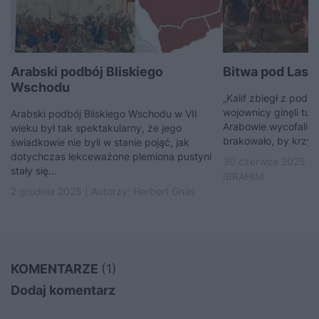
Arabski podbój Bliskiego
Bitwa pod Las 
Wschodu
„Kalif zbiegł z pod
wojownicy ginęli tuzi
Arabski podbój Bliskiego Wschodu w VII
Arabowie wycofali si
wieku był tak spektakularny, że jego
brakowało, by krzyż
świadkowie nie byli w stanie pojąć, jak
dotychczas lekceważone plemiona pustyni
30 czerwca 2025 | 
stały się...
IBRAHIM
2 grudnia 2025 | Autorzy:
Herbert Gnaś
KOMENTARZE
(1)
Dodaj komentarz