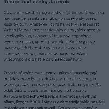
Terror nad rzeką Jarmuk
Obie armie spotkały się zaledwie 1,5 km od Damaszku
nad brzegiem rzeki Jarmuk i… wyczekiwały przez
kilka tygodni. Arabowie liczyli na posiłki. Natomiast
Wahan kierował się zasadą zalecającą „niekończącą
się cierpliwość, udawanie i fałszywe negocjacje,
wyczucie czasu, spryt i pozornie niekończące się
manewry”. Próbował bowiem zasiać zamęt w
szeregach wroga, m.in. proponując arabskim
wojownikom przejście na chrześcijaństwo.
Zresztą również muzułmanie usiłowali przeciągnąć
oddziały przeciwnika złożone z ich ochrzczonych
pobratymców na swoją stronę. Jednak na tym próby
osłabienia wroga bynajmniej się nie kończyły.
Arabowie przechwycili idące z pomocą głównym
siłom, liczące 5000 żołnierzy chrześcijańskie posiłki i
je dosłownie zmasakrowali.
Tysiące muzułmanów