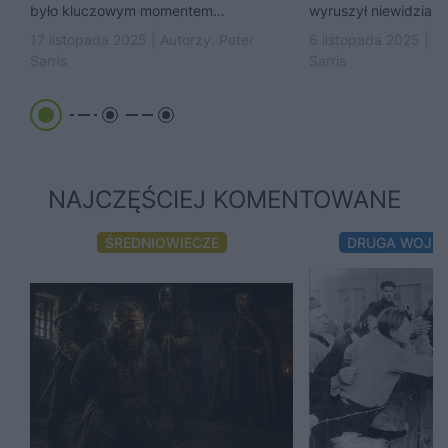
było kluczowym momentem
wyruszył niewidzialn
bizantyńskiej rekonkwisty Justyniana I.
miesięcy choroba dot
17 listopada 2025 | Autorzy:
Peter
6 listopada 2025 | A
Wybitny wódz cesarski przeprowadził
Konstantynopola, zab
Sarris
Sarris
imponującą kampanię.
każdego...
NAJCZĘŚCIEJ KOMENTOWANE
ŚREDNIOWIECZE
DRUGA WOJN