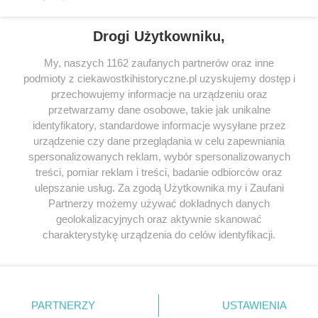
Drogi Użytkowniku,
My, naszych 1162 zaufanych partnerów oraz inne
podmioty z ciekawostkihistoryczne.pl uzyskujemy dostęp i
SERWIS
przechowujemy informacje na urządzeniu oraz
przetwarzamy dane osobowe, takie jak unikalne
SPOŁECZNOŚĆ
identyfikatory, standardowe informacje wysyłane przez
WSPÓŁPRACA
urządzenie czy dane przeglądania w celu zapewniania
spersonalizowanych reklam, wybór spersonalizowanych
KONTAKT
treści, pomiar reklam i treści, badanie odbiorców oraz
ulepszanie usług. Za zgodą Użytkownika my i Zaufani
Partnerzy możemy używać dokładnych danych
geolokalizacyjnych oraz aktywnie skanować
ODWIEDŹ RÓWNIEŻ:
charakterystykę urządzenia do celów identyfikacji.
Ponieważ cenimy Twoją prywatność, prosimy o zgodę na
korzystanie z tych technologii poprzez kliknięcie
„Akceptuję”. Zgoda jest dobrowolna i zawsze możesz ją
zmienić/wycofać klikając przycisk ustawień prywatności
PARTNERZY
USTAWIENIA
znajdujący się w lewym dolnym rogu strony
. Niektóre
Lubimyczytac.pl • Największy serwis o