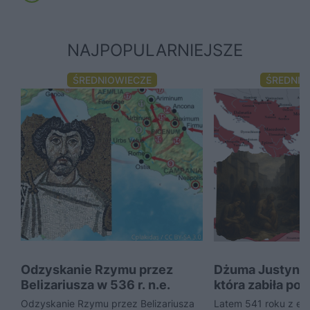
NAJPOPULARNIEJSZE
ŚREDNIOWIECZE
ŚREDNIO
Odzyskanie Rzymu przez
Dżuma Justynian
Belizariusza w 536 r. n.e.
która zabiła po
Konstantynopol
Odzyskanie Rzymu przez Belizariusza
Latem 541 roku z eg