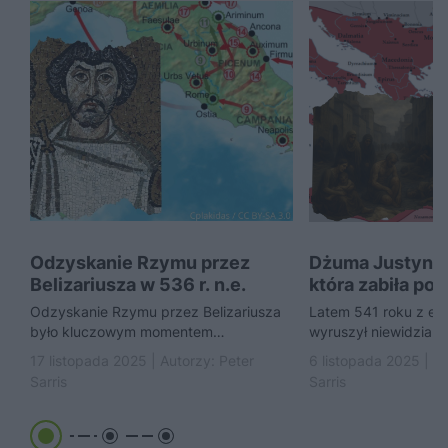
Odzyskanie Rzymu przez
Dżuma Justynian
Belizariusza w 536 r. n.e.
która zabiła po
Konstantynopol
Odzyskanie Rzymu przez Belizariusza
Latem 541 roku z eg
było kluczowym momentem
wyruszył niewidzialn
bizantyńskiej rekonkwisty Justyniana I.
miesięcy choroba dot
17 listopada 2025 | Autorzy:
Peter
6 listopada 2025 | A
Wybitny wódz cesarski przeprowadził
Konstantynopola, zab
Sarris
Sarris
imponującą kampanię.
każdego...