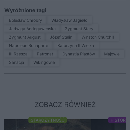
Wyróżnione tagi
Bolesław Chrobry
Władysław Jagiełło
Jadwiga Andegaweńska
Zygmunt Stary
Zygmunt August
Józef Stalin
Winston Churchill
Napoleon Bonaparte
Katarzyna II Wielka
III Rzesza
patronat
Dynastia Piastów
Majowie
sanacja
Wikingowie
ZOBACZ RÓWNIEŻ
STAROŻYTNOŚĆ
HISTORI