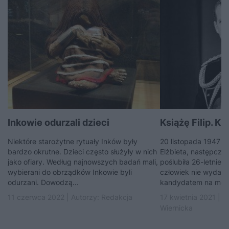
Inkowie odurzali dzieci
Książę Filip. Ki
Niektóre starożytne rytuały Inków były
20 listopada 1947 ro
bardzo okrutne. Dzieci często służyły w nich
Elżbieta, następczyn
jako ofiary. Według najnowszych badań mali,
poślubiła 26-letniego
wybierani do obrządków Inkowie byli
człowiek nie wydawa
odurzani. Dowodzą...
kandydatem na męża 
11 czerwca 2022 | Autorzy:
Redakcja
17 kwietnia 2021 | A
Wiernicka