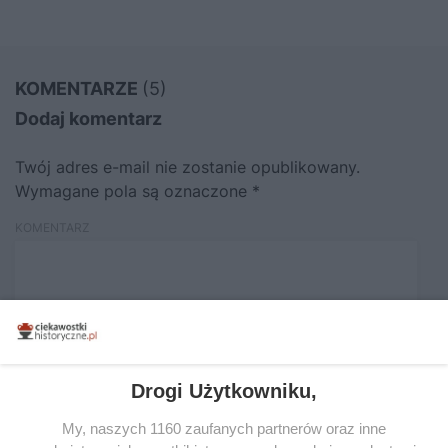
KOMENTARZE
(5)
Dodaj komentarz
Twój adres e-mail nie zostanie opublikowany.
Wymagane pola są oznaczone
*
KOMENTARZ
Drogi Użytkowniku,
My, naszych 1160 zaufanych partnerów oraz inne