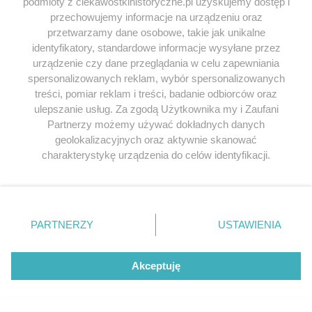
podmioty z ciekawostkihistoryczne.pl uzyskujemy dostęp i
NAZWA
*
przechowujemy informacje na urządzeniu oraz
przetwarzamy dane osobowe, takie jak unikalne
identyfikatory, standardowe informacje wysyłane przez
urządzenie czy dane przeglądania w celu zapewniania
E-MAIL
*
spersonalizowanych reklam, wybór spersonalizowanych
treści, pomiar reklam i treści, badanie odbiorców oraz
ulepszanie usług. Za zgodą Użytkownika my i Zaufani
Partnerzy możemy używać dokładnych danych
geolokalizacyjnych oraz aktywnie skanować
charakterystykę urządzenia do celów identyfikacji.
Ponieważ cenimy Twoją prywatność, prosimy o zgodę na
korzystanie z tych technologii poprzez kliknięcie
„Akceptuję”. Zgoda jest dobrowolna i zawsze możesz ją
Waldemar
napisał/a 13.08.2020
zmienić/wycofać klikając przycisk ustawień prywatności
PARTNERZY
USTAWIENIA
znajdujący się w lewym dolnym rogu strony
. Niektóre
WITAM ZABRAKŁO PEPIEGO II EGIPSKIEGO FARONA,
rodzaje przetwarzania danych nie wymagają zgody
KTÓRY PANOWAŁ WG NIEKTÓRYCH PRZEKAZÓW
użytkownika, ale masz prawo sprzeciwić się takiemu
PONAD 90 LAT
Akceptuję
przetwarzaniu. Preferencje będą miały zastosowania tylko
na tej witrynie.
Odpowiedz