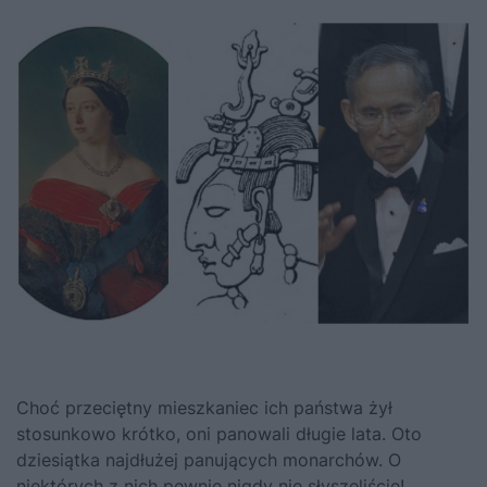
Choć przeciętny mieszkaniec ich państwa żył
stosunkowo krótko, oni panowali długie lata. Oto
dziesiątka najdłużej panujących monarchów. O
niektórych z nich pewnie nigdy nie słyszeliście!