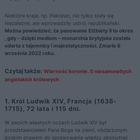
Niektóre kraje, np. Pakistan, nie tylko stały się
niezależne, ale wprowadziły ustrój republikański.
Można powiedzieć, że panowanie Elżbiety II to okres
, gdy – dzięki mediom – monarchia brytyjska została
odarta z tajemnicy i majestatyczności. Zmarła 8
września 2022 roku.
Czytaj także:
Wierność koronie. 5 niesamowitych
angielskich królowych
1. Król Ludwik XIV, Francja (1638-
1715), 72 lata i 115 dni.
W swoich własnych oczach
Ludwik XIV był
przedstawicielem Pana Boga na ziemi
, obdarzonym
boskim prawem do sprawowania władzy absolutnej .