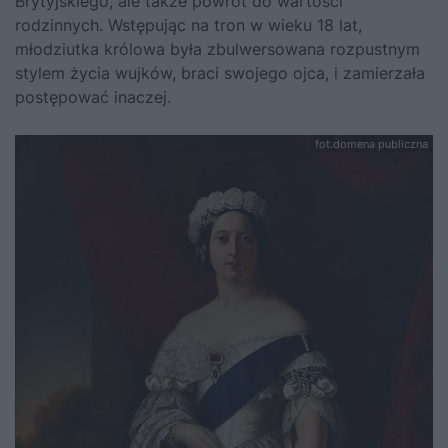
Brytyjskiego, ale także powrót do wartości
rodzinnych. Wstępując na tron w wieku 18 lat,
młodziutka królowa była zbulwersowana rozpustnym
stylem życia wujków, braci swojego ojca, i zamierzała
postępować inaczej.
fot.domena publiczna