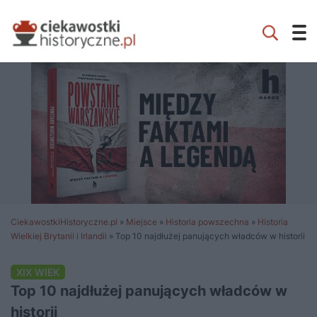
CiekawostkiHistoryczne.pl
»
Miejsce
»
Historia powszechna
»
Historia
Wielkiej Brytanii i Irlandii
»
Top 10 najdłużej panujących władców w historii
XIX WIEK
Top 10 najdłużej panujących władców w
historii