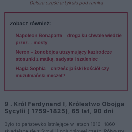
Dalsza część artykułu pod ramką
Zobacz również:
Napoleon Bonaparte – droga ku chwale wiedzie
przez… mosty
Neron – żonobójca utrzymujący kazirodcze
stosunki z matką, sadysta i szaleniec
Hagia Sophia – chrześcijański kościół czy
muzułmański meczet?
9 . Król Ferdynand I, Królestwo Obojga
Sycylii ( 1759-1825), 65 lat, 90 dni
Było to państewko istniejące w latach 1816 -1860 i
składające się z Sycylii i południowej części Półwyspu