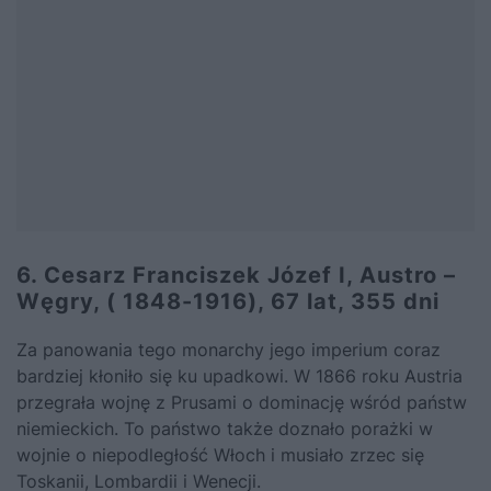
6. Cesarz Franciszek Józef I, Austro –
Węgry, ( 1848-1916), 67 lat, 355 dni
Za panowania tego monarchy jego imperium coraz
bardziej kłoniło się ku upadkowi. W 1866 roku Austria
przegrała wojnę z Prusami o dominację wśród państw
niemieckich. To państwo także doznało porażki w
wojnie o niepodległość Włoch i musiało zrzec się
Toskanii, Lombardii i Wenecji.