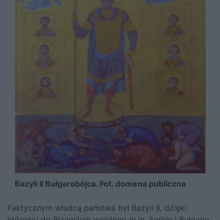
Bazyli II Bułgarobójca. Fot. domena publiczna
Faktycznym władcą państwa był Bazyli II, dzięki
któremu do Bizancjum wcielono m.in. Serbię i Bułgarię.