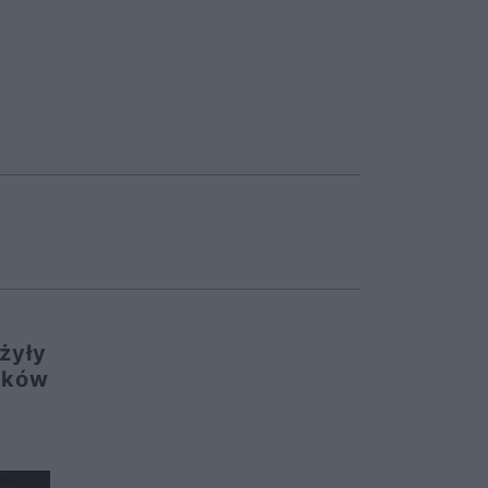
żyły
dków