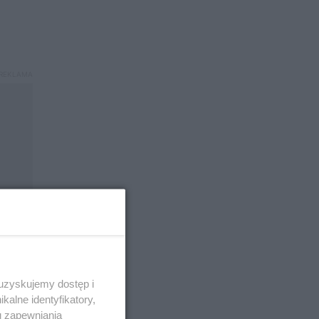
 uzyskujemy dostęp i
alne identyfikatory,
u zapewniania