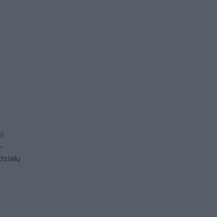
i
–
działu