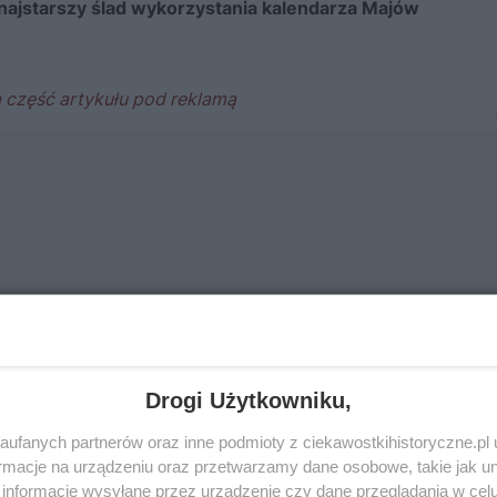
ajstarszy ślad wykorzystania kalendarza Majów
Drogi Użytkowniku,
ufanych partnerów oraz inne podmioty z ciekawostkihistoryczne.pl
macje na urządzeniu oraz przetwarzamy dane osobowe, takie jak unik
informacje wysyłane przez urządzenie czy dane przeglądania w cel