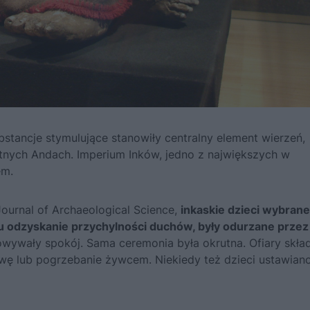
stancje stymulujące stanowiły centralny element wierzeń,
ytnych Andach. Imperium Inków, jedno z największych w
em.
urnal of Archaeological Science,
inkaskie dzieci wybrane
lu odzyskanie przychylności duchów, były odurzane przez 
owywały spokój. Sama ceremonia była okrutna. Ofiary skła
owę lub pogrzebanie żywcem. Niekiedy też dzieci ustawian