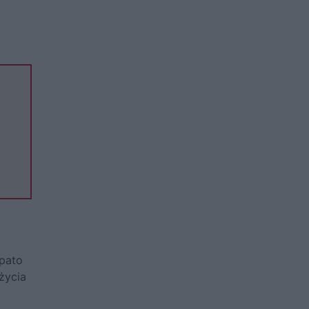
mpato
życia