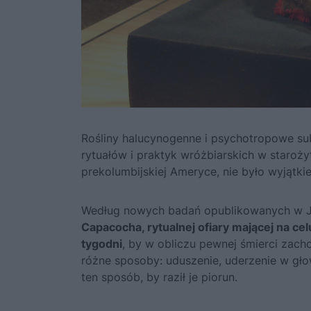
Rośliny halucynogenne i psychotropowe sub
rytuałów i praktyk wróżbiarskich w staroż
prekolumbijskiej Ameryce, nie było wyjątki
Według nowych badań opublikowanych w Jo
Capacocha, rytualnej ofiary mającej na ce
tygodni
, by w obliczu pewnej śmierci zach
różne sposoby: uduszenie, uderzenie w gł
ten sposób, by raził je piorun.