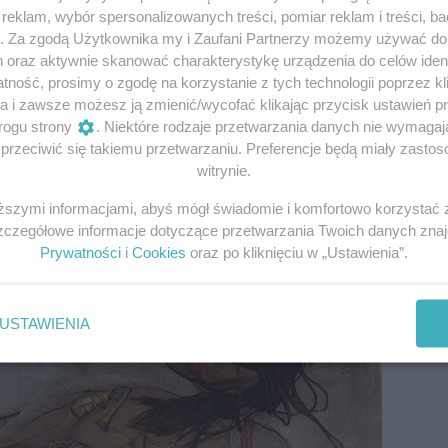
eklam, wybór spersonalizowanych treści, pomiar reklam i treści, b
g. Za zgodą Użytkownika my i Zaufani Partnerzy możemy używać d
ieku było jedną z głównych cywilizacji andyjskich, składan
h oraz aktywnie skanować charakterystykę urządzenia do celów ident
ły uczcić ważne wydarzenia, takie jak narodziny króla czy
ność, prosimy o zgodę na korzystanie z tych technologii poprzez kli
ej strony, jak wykazały wcześniejsze badania, Capacocha 
a i zawsze możesz ją zmienić/wycofać klikając przycisk ustawień p
w, chcących kontrolować populację w obawie przed boską
rogu strony
. Niektóre rodzaje przetwarzania danych nie wymaga
rzeciwić się takiemu przetwarzaniu. Preferencje będą miały zastoso
witrynie.
fot.grooverpedro/CC BY 2.0
iższymi informacjami, abyś mógł świadomie i komfortowo korzystać
Szczegółowe informacje dotyczące przetwarzania Twoich danych zna
Prywatności
i
Cookies
oraz po kliknięciu w „Ustawienia”.
USTAWIENIA