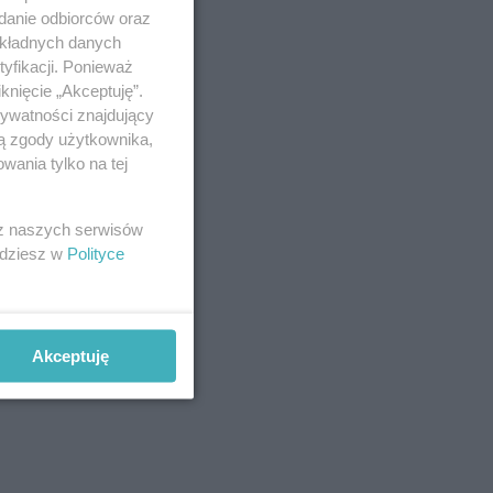
adanie odbiorców oraz
okładnych danych
ie
yfikacji. Ponieważ
knięcie „Akceptuję”.
była
rywatności znajdujący
 karą.
ją zgody użytkownika,
wania tylko na tej
 z naszych serwisów
jdziesz w
Polityce
Akceptuję