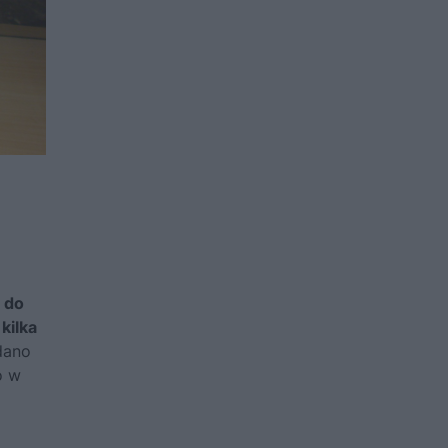
 do
kilka
dano
o w