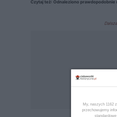
Czytaj też:
Odnaleziono prawdopodobnie n
My, naszych 1162 za
przechowujemy infor
standardowe 