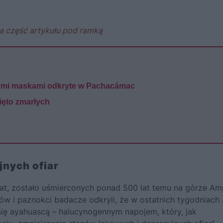
a część artykułu pod ramką
nymi maskami odkryte w Pachacámac
ięto zmarłych
nych ofiar
 lat, zostało uśmierconych ponad 500 lat temu na górze A
w i paznokci badacze odkryli, że w ostatnich tygodniach 
ły się ayahuascą – halucynogennym napojem, który, jak