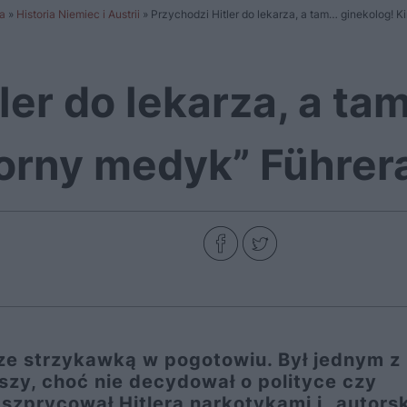
a
»
Historia Niemiec i Austrii
»
Przychodzi Hitler do lekarza, a tam… ginekolog! 
ler do lekarza, a ta
orny medyk” Führer
 ze strzykawką w pogotowiu. Był jednym z
eszy, choć nie decydował o polityce czy
szprycował Hitlera narkotykami i „autors