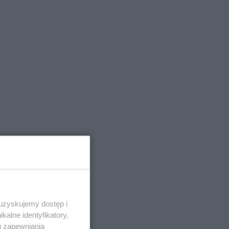
 Adolf
 uzyskujemy dostęp i
alne identyfikatory,
u zapewniania