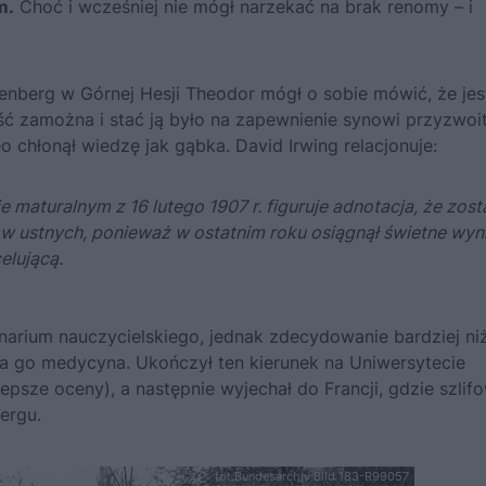
m.
Choć i wcześniej nie mógł narzekać na brak renomy – i
enberg w Górnej Hesji Theodor mógł o sobie mówić, że jes
ść zamożna i stać ją było na zapewnienie synowi przyzwoit
eo chłonął wiedzę jak gąbka. David Irwing relacjonuje:
maturalnym z 16 lutego 1907 r. figuruje adnotacja, że zost
 ustnych, ponieważ w ostatnim roku osiągnął świetne wyni
elującą.
narium nauczycielskiego, jednak zdecydowanie bardziej ni
ała go medycyna. Ukończył ten kierunek na Uniwersytecie
epsze oceny), a następnie wyjechał do Francji, gdzie szlif
ergu.
fot.Bundesarchiv Bild 183-R99057