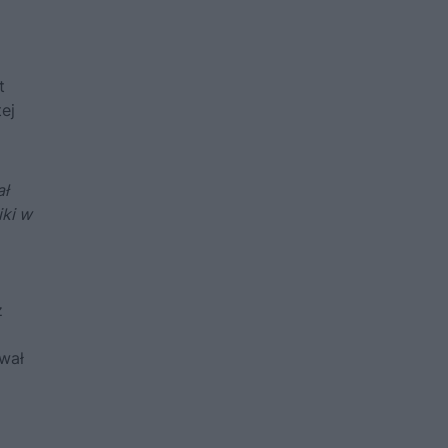
t
ej
ał
ki w
ż
ował