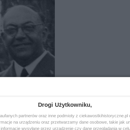
eodor Morell
Drogi Użytkowniku,
aciela, Hoffmanna, nad wyraz zadowolonego ze skutków
licze wezwał go nie kto inny, ale sam kanclerz III Rzeszy,
ufanych partnerów oraz inne podmioty z ciekawostkihistoryczne.pl
mawia…
macje na urządzeniu oraz przetwarzamy dane osobowe, takie jak unik
informacje wysyłane przez urządzenie czy dane przeglądania w cel