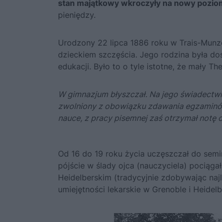
stan majątkowy wkroczyły na nowy pozio
pieniędzy.
Urodzony 22 lipca 1886 roku w Trais-Munz
dzieckiem szczęścia. Jego rodzina była do
edukacji. Było to o tyle istotne, że mały Th
W gimnazjum błyszczał. Na jego świadectwie 
zwolniony z obowiązku zdawania egzaminów
nauce, z pracy pisemnej zaś otrzymał notę c
Od 16 do 19 roku życia uczęszczał do semi
pójście w ślady ojca (nauczyciela) pociąg
Heidelberskim (tradycyjnie zdobywając najl
umiejętności lekarskie w Grenoble i Heidelb