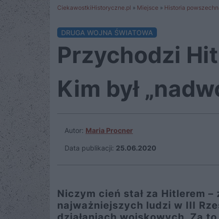
CiekawostkiHistoryczne.pl
»
Miejsce
»
Historia powszechn
DRUGA WOJNA ŚWIATOWA
Przychodzi Hit
Kim był „nadw
Autor:
Maria Procner
Data publikacji:
25.06.2020
Niczym cień stał za Hitlerem –
najważniejszych ludzi w III Rz
działaniach wojskowych. Za to 