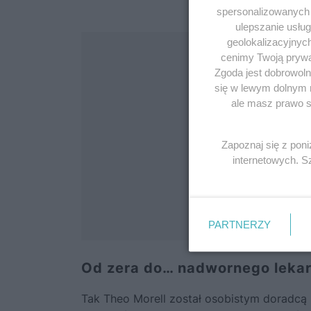
spersonalizowanych r
ulepszanie usłu
geolokalizacyjnyc
cenimy Twoją prywat
Zgoda jest dobrowoln
się w lewym dolnym 
ale masz prawo sp
Zapoznaj się z pon
internetowych. 
PARTNERZY
Od zera do… nadwornego lekar
Tak Theo Morell został osobistym doradcą