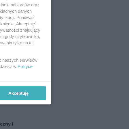
adanie odbiorców oraz
okładnych danych
yfikacji. Ponieważ
knięcie „Akceptuję”.
rywatności znajdujący
ją zgody użytkownika,
wania tylko na tej
 z naszych serwisów
jdziesz w
Polityce
Akceptuję
czny i