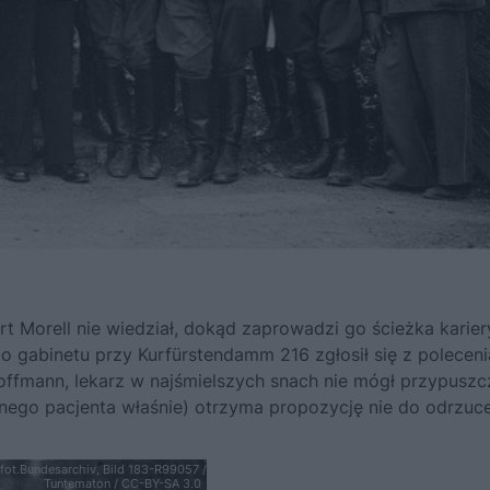
 Morell nie wiedział, dokąd zaprowadzi go ścieżka karier
o gabinetu przy Kurfürstendamm 216 zgłosił się z poleceni
Hoffmann, lekarz w najśmielszych snach nie mógł przypuszc
nego pacjenta właśnie) otrzyma propozycję nie do odrzuce
fot.Bundesarchiv, Bild 183-R99057 /
Tuntematon / CC-BY-SA 3.0