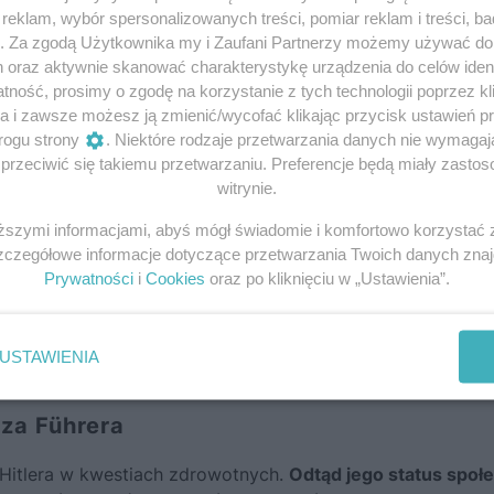
eklam, wybór spersonalizowanych treści, pomiar reklam i treści, b
g. Za zgodą Użytkownika my i Zaufani Partnerzy możemy używać d
h oraz aktywnie skanować charakterystykę urządzenia do celów ident
ność, prosimy o zgodę na korzystanie z tych technologii poprzez kli
a i zawsze możesz ją zmienić/wycofać klikając przycisk ustawień p
rogu strony
. Niektóre rodzaje przetwarzania danych nie wymaga
rzeciwić się takiemu przetwarzaniu. Preferencje będą miały zastoso
witrynie.
iższymi informacjami, abyś mógł świadomie i komfortowo korzystać
Szczegółowe informacje dotyczące przetwarzania Twoich danych zna
Prywatności
i
Cookies
oraz po kliknięciu w „Ustawienia”.
USTAWIENIA
za Führera
 Hitlera w kwestiach zdrowotnych.
Odtąd jego status społe