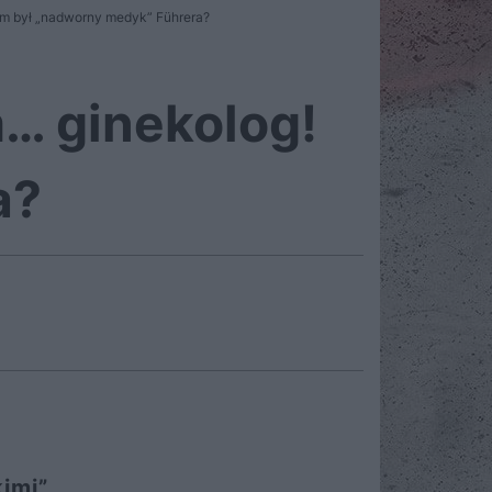
Kim był „nadworny medyk” Führera?
m… ginekolog!
a?
kimi”