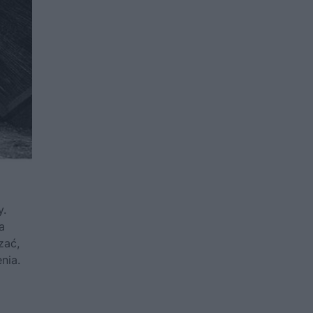
y.
a
zać,
nia.