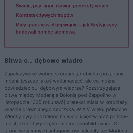
Świnie, psy i inne dziwne preteksty wojen
Kontratak żywych trupów
Mały gracz w wielkiej wojnie – jak Brytyjczycy
budowali bombę atomową
Bitwa o… dębowe wiadro
Zapalczywość wobec skórzanego obiektu pożądania
można jeszcze jakoś wytłumaczyć, ale co można
powiedzieć o… dębowym wiadrze? Rozstrzygająca
bitwa między Modeną a Bolonią pod Zappolino w
listopadzie 1325 roku swój pretekst miała w kradzieży
właśnie drewnianego cebrzyka. W XIV wieku północne
Włochy były podzielone na wiele księstw oraz państw-
miast, które były często mocno skonfliktowane. Do
grona wzajemnych antagonistów należały też Modena