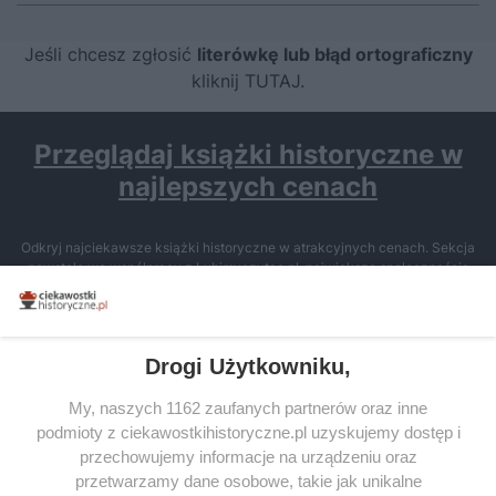
Jeśli chcesz zgłosić
literówkę lub błąd ortograficzny
kliknij TUTAJ
.
Przeglądaj książki historyczne w
najlepszych cenach
Odkryj najciekawsze książki historyczne w atrakcyjnych cenach. Sekcja
powstała we współpracy z Lubimyczytac.pl, największą społecznością
miłośników literatury w Polsce – dzięki temu możesz wybierać spośród
tytułów najwyżej ocenianych przez czytelników.
Drogi Użytkowniku,
My, naszych 1162 zaufanych partnerów oraz inne
podmioty z ciekawostkihistoryczne.pl uzyskujemy dostęp i
SERWIS
przechowujemy informacje na urządzeniu oraz
przetwarzamy dane osobowe, takie jak unikalne
SPOŁECZNOŚĆ