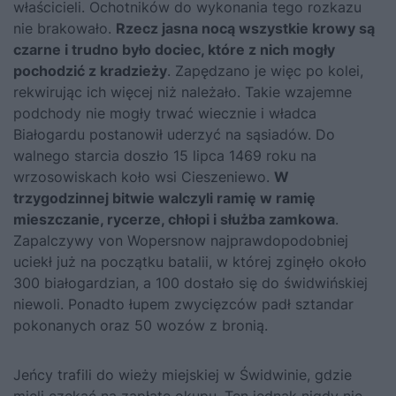
właścicieli. Ochotników do wykonania tego rozkazu
nie brakowało.
Rzecz jasna nocą wszystkie krowy są
czarne i trudno było dociec, które z nich mogły
pochodzić z kradzieży
. Zapędzano je więc po kolei,
rekwirując ich więcej niż należało. Takie wzajemne
podchody nie mogły trwać wiecznie i władca
Białogardu postanowił uderzyć na sąsiadów. Do
walnego starcia doszło 15 lipca 1469 roku na
wrzosowiskach koło wsi Cieszeniewo.
W
trzygodzinnej bitwie walczyli ramię w ramię
mieszczanie, rycerze, chłopi i służba zamkowa
.
Zapalczywy von Wopersnow najprawdopodobniej
uciekł już na początku batalii, w której zginęło około
300 białogardzian, a 100 dostało się do świdwińskiej
niewoli. Ponadto łupem zwycięzców padł sztandar
pokonanych oraz 50 wozów z bronią.
Jeńcy trafili do wieży miejskiej w Świdwinie, gdzie
mieli czekać na zapłatę okupu. Ten jednak nigdy nie