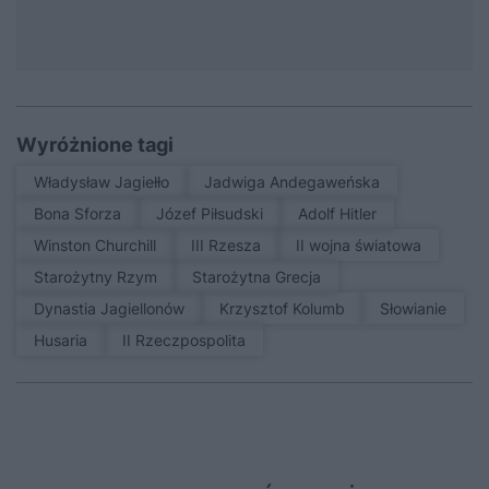
Wyróżnione tagi
Władysław Jagiełło
Jadwiga Andegaweńska
Bona Sforza
Józef Piłsudski
Adolf Hitler
Winston Churchill
III Rzesza
II wojna światowa
Starożytny Rzym
Starożytna Grecja
Dynastia Jagiellonów
Krzysztof Kolumb
Słowianie
Husaria
II Rzeczpospolita