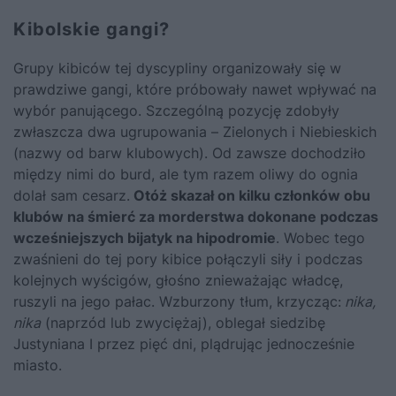
Kibolskie gangi?
Grupy kibiców tej dyscypliny organizowały się w
prawdziwe gangi, które próbowały nawet wpływać na
wybór panującego. Szczególną pozycję zdobyły
zwłaszcza dwa ugrupowania – Zielonych i Niebieskich
(nazwy od barw klubowych). Od zawsze dochodziło
między nimi do burd, ale tym razem oliwy do ognia
dolał sam cesarz.
Otóż skazał on kilku członków obu
klubów na śmierć za morderstwa dokonane podczas
wcześniejszych bijatyk na hipodromie
. Wobec tego
zwaśnieni do tej pory kibice połączyli siły i podczas
kolejnych wyścigów, głośno znieważając władcę,
ruszyli na jego pałac. Wzburzony tłum, krzycząc:
nika,
nika
(naprzód lub zwyciężaj), oblegał siedzibę
Justyniana I przez pięć dni, plądrując jednocześnie
miasto.