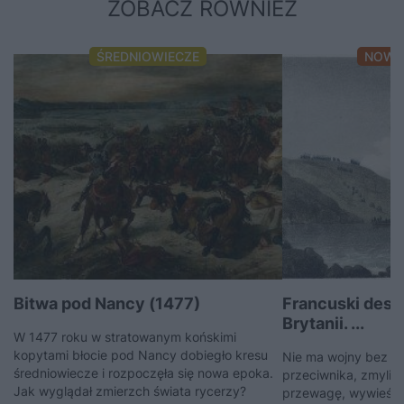
ZOBACZ RÓWNIEŻ
ŚREDNIOWIECZE
NOWO
Bitwa pod Nancy (1477)
Francuski desa
Brytanii. ...
W 1477 roku w stratowanym końskimi
kopytami błocie pod Nancy dobiegło kresu
Nie ma wojny bez p
średniowiecze i rozpoczęła się nowa epoka.
przeciwnika, zmylić 
Jak wyglądał zmierzch świata rycerzy?
przewagę, wywieść 