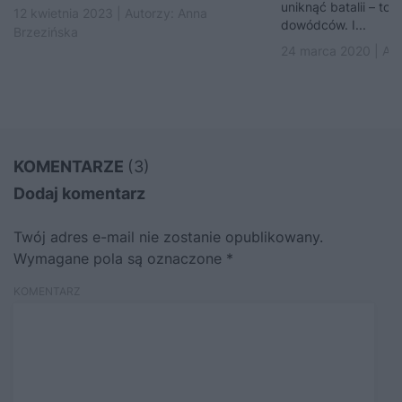
uniknąć batalii – to
12 kwietnia 2023 | Autorzy:
Anna
dowódców. I...
Brzezińska
24 marca 2020 | Au
KOMENTARZE
(3)
Dodaj komentarz
Twój adres e-mail nie zostanie opublikowany.
Wymagane pola są oznaczone
*
KOMENTARZ