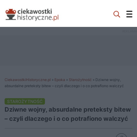
CiekawostkiHistoryczne.pl
»
Epoka
»
Starożytność
»
Dziwne wojny,
absurdalne preteksty bitew – czyli dlaczego i o co potrafiono walczyć
STAROŻYTNOŚĆ
Dziwne wojny, absurdalne preteksty bitew
– czyli dlaczego i o co potrafiono walczyć