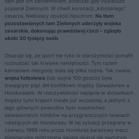
sam jest ich zwolennikiem, podczas gdy Hypatiusz
popierał Zielonych. W chwili koronacji „kibolskiego”
cesarza, Niebiescy opuścili hipodrom.
Na tłum
pozostawionych tam Zielonych uderzyły wojska
cesarskie, dokonując prawdziwej rzezi – zginęło
około 30 tysięcy osób
.
Okazuje się, że sport nie tyko w starożytności potrafił
rozbudzać tak krwawe namiętności. Tym razem
kamieniem niezgody stała się piłka nożna. Tak zwana
wojna futbolowa
(lub wojna 100 godzin) była
trwającym pięć dni konfliktem między Salwadorem a
Hondurasem. W rzeczywistości napięcie w stosunkach
między tymi krajami trwało już wcześniej, a jednym z
jego głównych powodów było osadnictwo
salwadorskich rolników na przygranicznych terenach
należących do Hondurasu. W tej sytuacji przegrany w
czerwcu 1969 roku przez Honduras barażowy mecz
eliminacyjny mistrzostw świata okazał się swoistym