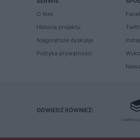
SERWIS
SPO
O Nas
Face
Historia projektu
Twitt
Najgorętsze dyskusje
Inst
Polityka prywatności
Wyk
News
ODWIEDŹ RÓWNIEŻ:
Lubimyczy