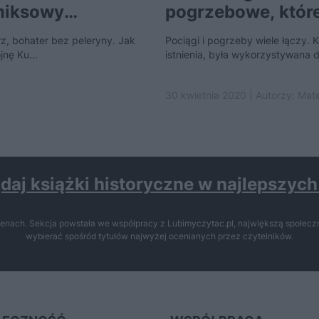
miksowy
pogrzebowe, któr
rz, bohater bez peleryny. Jak
Pociągi i pogrzeby wiele łączy. 
jnę Ku...
istnienia, była wykorzystywana d
30 kwietnia 2020 | Autorzy:
Mate
daj książki historyczne w najlepszyc
enach. Sekcja powstała we współpracy z Lubimyczytac.pl, największą społeczn
wybierać spośród tytułów najwyżej ocenianych przez czytelników.