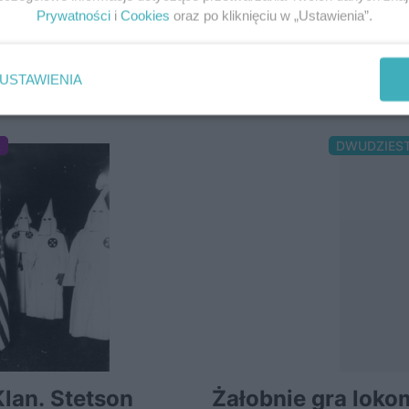
Prywatności
i
Cookies
oraz po kliknięciu w „Ustawienia”.
USTAWIENIA
NAJCZĘŚCIEJ KOMENTOWANE
A
DWUDZIES
lan. Stetson
Żałobnie gra loko