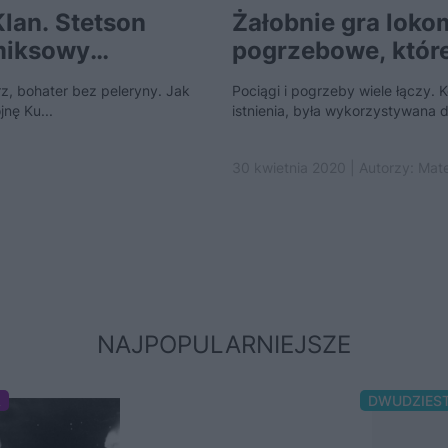
lan. Stetson
Żałobnie gra loko
miksowy
pogrzebowe, któr
rz, bohater bez peleryny. Jak
Pociągi i pogrzeby wiele łączy. 
jnę Ku...
istnienia, była wykorzystywana d
30 kwietnia 2020 | Autorzy:
Mate
NAJPOPULARNIEJSZE
A
DWUDZIES