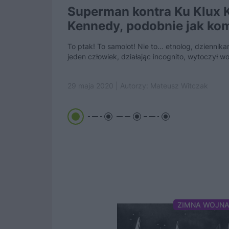
Superman kontra Ku Klux K
Kennedy, podobnie jak ko
superbohater,...
To ptak! To samolot! Nie to… etnolog, dziennika
jeden człowiek, działając incognito, wytoczył wo
29 maja 2020 | Autorzy:
Mateusz Witczak
ZIMNA WOJN