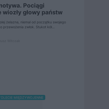
motywa. Pociągi
Atrament
e wiozły głowy państw
czarnosk
Kolej żelazna, niemal od początku swojego
Jego przybycie do
o przewożenia zwłok. Stukot kół...
śmierć. Kiedy lok
usz Witczak
25 kwietnia 2020 
TOLECIE MIĘDZYWOJENNE