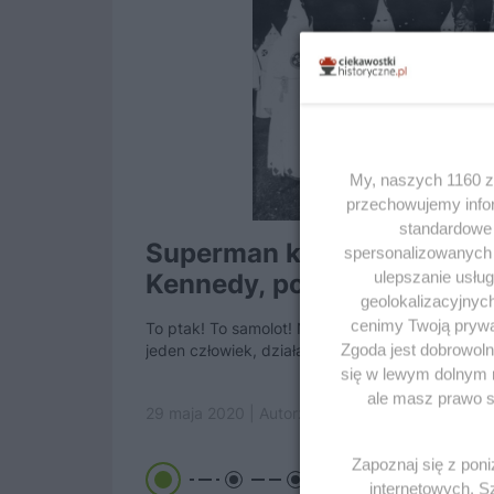
My, naszych 1160 za
przechowujemy infor
standardowe 
Superman kontra Ku Klux K
spersonalizowanych r
ulepszanie usłu
Kennedy, podobnie jak ko
geolokalizacyjnyc
superbohater,...
cenimy Twoją prywat
To ptak! To samolot! Nie to… etnolog, dziennika
Zgoda jest dobrowoln
jeden człowiek, działając incognito, wytoczył wo
się w lewym dolnym 
ale masz prawo sp
29 maja 2020 | Autorzy:
Mateusz Witczak
Zapoznaj się z pon
internetowych. 