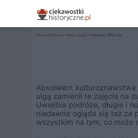
Strona Główna
>
Nasz zespół
> Mateusz Witczak
Absolwent kulturoznawstwa n
ulgą zamienił te zajęcia na 
Uwielbia podróże, długie i n
niedawna ogląda się też za 
wszystkim na tym, co może 