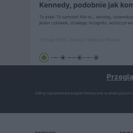
Kennedy, podobnie jak ko
superbohater,...
To ptak! To samolot! Nie to… etnolog, dziennika
jeden człowiek, działając incognito, wytoczył wo
29 maja 2020 | Autorzy:
Mateusz Witczak
Przeglą
Odkryj najciekawsze książki historyczne w atrakcyjnych c