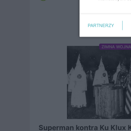
PARTNERZY
ZIMNA WOJN
Superman kontra Ku Klux K