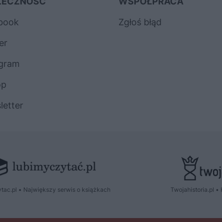
ŁECZNOŚĆ
WSPÓŁPRACA
book
Zgłoś błąd
er
agram
op
letter
tac.pl • Największy serwis o książkach
Twojahistoria.pl • 