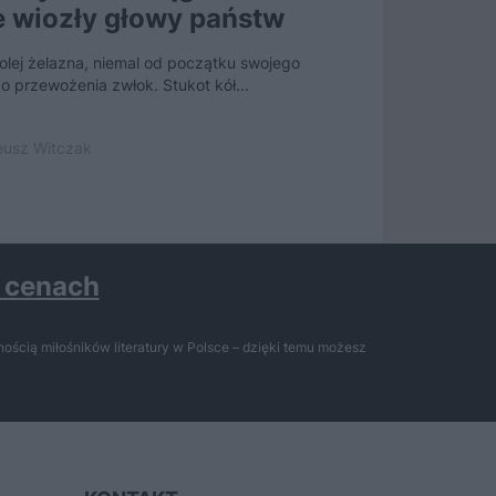
e wiozły głowy państw
czarnosk
Kolej żelazna, niemal od początku swojego
Jego przybycie do
o przewożenia zwłok. Stukot kół...
śmierć. Kiedy lok
usz Witczak
25 kwietnia 2020 
h cenach
ością miłośników literatury w Polsce – dzięki temu możesz