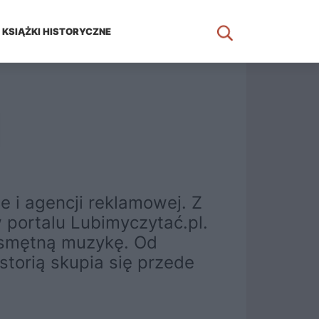
KSIĄŻKI HISTORYCZNE
 i agencji reklamowej. Z
w portalu Lubimyczytać.pl.
z smętną muzykę. Od
torią skupia się przede