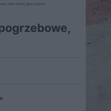
bowe, które wiozły głowy państw
 pogrzebowe,
go