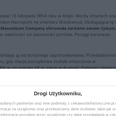
wać 13 listopada 1854 roku w Anglii. Woziły zmarłych ora
ndon Necropolis na cmentarz Brookwood. Obsługująca tę l
al Mausoleum Company oferowała zarówno swoim żywym, 
 w zależności od zasobności portfela. Pociągi kursowały
eżniając ją od doraźnego zapotrzebowania. Przedsiębiors
oku, gdy stacja początkowa została zniszczona w
IX w. do połowy XX w. także w Australii, Finlandii i Niemcz
 coraz bardziej restrykcyjne przepisy sanitarne, sprawiły, 
opularności. Nie oznacza to, że zanikła zupełnie. Kolej nad
 przywódców państw i mężów stanu.
Wśród nich znajdzie
ętno na historii świata.
Drogi Użytkowniku,
ufanych partnerów oraz inne podmioty z ciekawostkihistoryczne.pl
macje na urządzeniu oraz przetwarzamy dane osobowe, takie jak unik
informacje wysyłane przez urządzenie czy dane przeglądania w cel