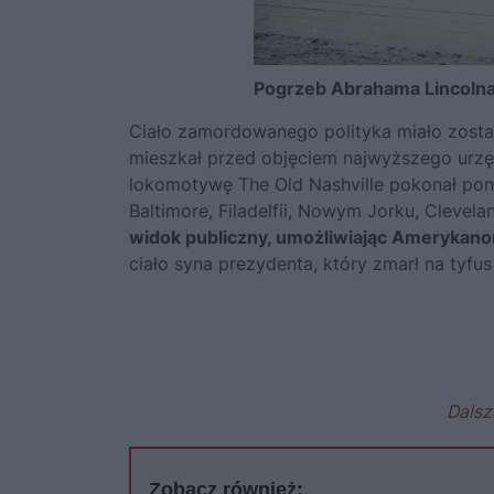
Pogrzeb Abrahama Lincoln
Ciało zamordowanego polityka miało zostać 
mieszkał przed objęciem najwyższego urzęd
lokomotywę The Old Nashville pokonał pona
Baltimore, Filadelfii, Nowym Jorku, Clevela
widok publiczny, umożliwiając Ameryka
ciało syna prezydenta, który zmarł na tyfus
Dalsz
Zobacz również: