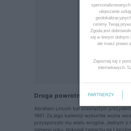
spersonalizowanych r
ulepszanie usłu
geolokalizacyjnyc
cenimy Twoją prywat
Zgoda jest dobrowoln
się w lewym dolnym 
ale masz prawo sp
Zapoznaj się z pon
internetowych. 
PARTNERZY
Droga powrotna do domu
Abraham Lincoln był szesnastym prezyden
1861. Za jego kadencji wybuchła wojna sec
przysporzyło mu wielu wrogów. Jednym z ni
samego roku, dokonał zamachu na Lincolna,