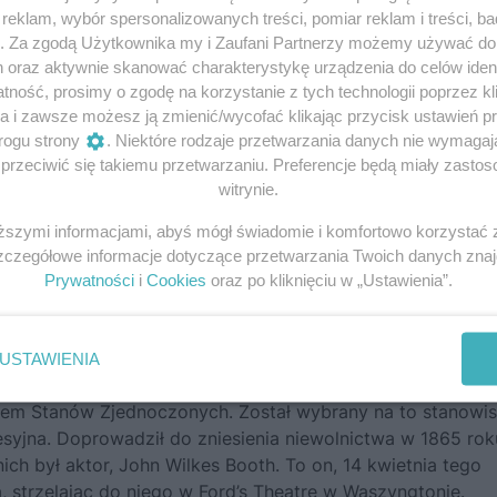
eklam, wybór spersonalizowanych treści, pomiar reklam i treści, b
g. Za zgodą Użytkownika my i Zaufani Partnerzy możemy używać d
h oraz aktywnie skanować charakterystykę urządzenia do celów ident
ność, prosimy o zgodę na korzystanie z tych technologii poprzez kli
a i zawsze możesz ją zmienić/wycofać klikając przycisk ustawień p
rogu strony
. Niektóre rodzaje przetwarzania danych nie wymaga
rzeciwić się takiemu przetwarzaniu. Preferencje będą miały zastoso
witrynie.
iższymi informacjami, abyś mógł świadomie i komfortowo korzystać
Szczegółowe informacje dotyczące przetwarzania Twoich danych zna
Prywatności
i
Cookies
oraz po kliknięciu w „Ustawienia”.
USTAWIENIA
tem Stanów Zjednoczonych. Został wybrany na to stanowi
esyjna. Doprowadził do zniesienia niewolnictwa w 1865 rok
ch był aktor, John Wilkes Booth. To on, 14 kwietnia tego
 strzelając do niego w Ford’s Theatre w Waszyngtonie.