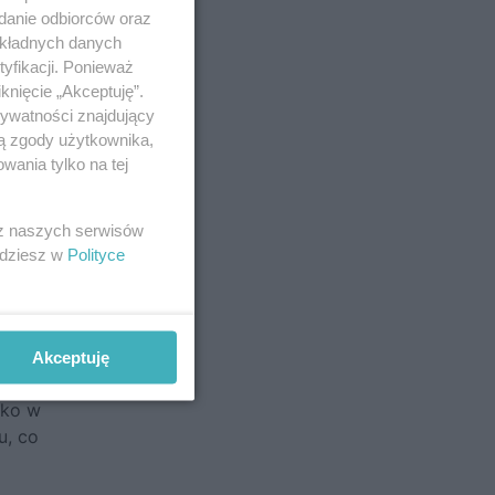
adanie odbiorców oraz
okładnych danych
yfikacji. Ponieważ
knięcie „Akceptuję”.
rywatności znajdujący
ją zgody użytkownika,
wania tylko na tej
 z naszych serwisów
jdziesz w
Polityce
Akceptuję
sko w
u, co