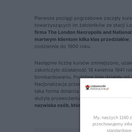
Pierwsze pociągi pogrzebowe zaczęły kurso
towarzyszących im żałobników ze stacji Lo
firma The London Necropolis and Nation
martwym klientom kilka klas przedziałów
,
codziennie do 1900 roku.
Następnie liczbę kursów zmniejszono, uzal
zakończyło działalność 16 kwietnia 1941 r
bombardowaniu. Podobne linie działały od X
Nacjonalizacja przedsiębiorstw kolejowych i
taka forma dotarcia na pogrzeb traciła na p
służyła przewożeniu doczesnych szczątek
nazwiska osób, które odcisnęły znaczące pi
My, naszych 1160 za
przechowujemy infor
standardowe 