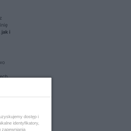
z
inię
jak i
two
ech.
że
al
my
 uzyskujemy dostęp i
alne identyfikatory,
u zapewniania