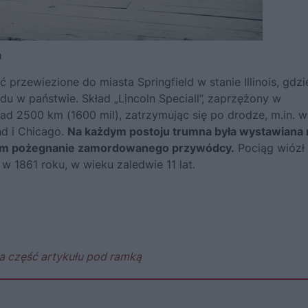
a
przewiezione do miasta Springfield w stanie Illinois, gdzi
u w państwie. Skład „Lincoln Speciall”, zaprzężony w
d 2500 km (1600 mil), zatrzymując się po drodze, m.in. w
nd i Chicago.
Na każdym postoju trumna była wystawiana 
nom pożegnanie zamordowanego przywódcy.
Pociąg wiózł
 w 1861 roku, w wieku zaledwie 11 lat.
a część artykułu pod ramką