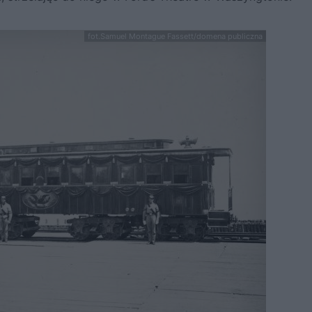
fot.Samuel Montague Fassett/domena publiczna