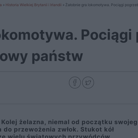
a
»
Historia Wielkiej Brytanii i Irlandii
»
Żałobnie gra lokomotywa. Pociągi pogrze
lokomotywa. Pociągi
głowy państw
. Kolej żelazna, niemal od początku swoje
a do przewożenia zwłok. Stukot kół
dze wielu światowych przywódców.