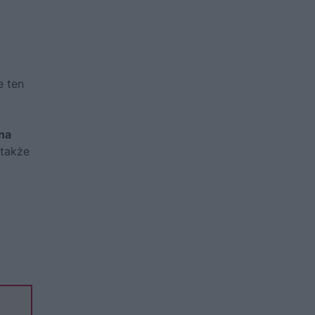
e ten
na
 także