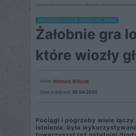
CiekawostkiHistoryczne.pl
»
Miejsce
»
Historia powszechn
DWUDZIESTOLECIE MIĘDZYWOJENNE
Żałobnie gra 
które wiozły 
Autor:
Mateusz Witczak
Data publikacji:
30.04.2020
Pociągi i pogrzeby wiele łączy
istnienia, była wykorzystywan
towarzyszył też ostatniej dro