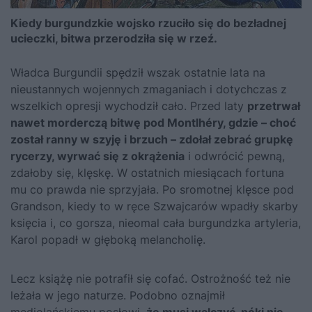
Kiedy burgundzkie wojsko rzuciło się do bezładnej
ucieczki, bitwa przerodziła się w rzeź.
Władca Burgundii spędził wszak ostatnie lata na
nieustannych wojennych zmaganiach i dotychczas z
wszelkich opresji wychodził cało. Przed laty
przetrwał
nawet morderczą bitwę pod Montlhéry, gdzie – choć
został ranny w szyję i brzuch – zdołał zebrać grupkę
rycerzy, wyrwać się z okrążenia
i odwrócić pewną,
zdałoby się, klęskę. W ostatnich miesiącach fortuna
mu co prawda nie sprzyjała. Po sromotnej klęsce pod
Grandson, kiedy to w ręce Szwajcarów wpadły skarby
księcia i, co gorsza, nieomal cała burgundzka artyleria,
Karol popadł w głęboką melancholię.
Lecz książę nie potrafił się cofać. Ostrożność też nie
leżała w jego naturze. Podobno oznajmił