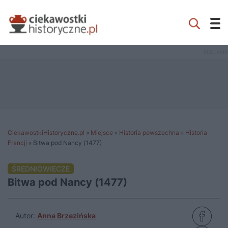
CiekawostkiHistoryczne.pl
»
Miejsce
»
Historia powszechna
»
Historia
Francji
»
Bitwa pod Nancy (1477)
ŚREDNIOWIECZE
Bitwa pod Nancy (1477)
Autor:
Anna Brzezińska