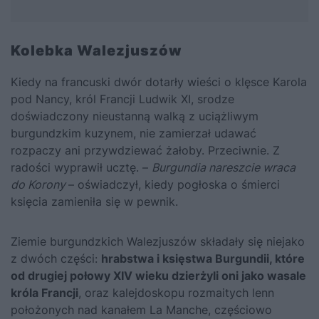
Kolebka Walezjuszów
Kiedy na francuski dwór dotarły wieści o klęsce Karola
pod Nancy, król Francji
Ludwik XI
, srodze
doświadczony nieustanną walką z uciążliwym
burgundzkim kuzynem, nie zamierzał udawać
rozpaczy ani przywdziewać żałoby. Przeciwnie. Z
radości wyprawił ucztę. –
Burgundia nareszcie wraca
do Korony
– oświadczył, kiedy pogłoska o śmierci
księcia zamieniła się w pewnik.
Ziemie burgundzkich Walezjuszów składały się niejako
z dwóch części:
hrabstwa i księstwa Burgundii, które
od drugiej połowy XIV wieku dzierżyli oni jako wasale
króla Francji
, oraz kalejdoskopu rozmaitych lenn
położonych nad kanałem La Manche, częściowo