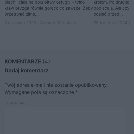
piach i ciała na polu bitwy ostygły – tylko
królom. Po drugie: h
krew bryzga równie gorąco co zawsze. Żeby
popłacają. Ale czy 
przetrwać zimę,...
ocaleć przed...
2 czerwca 2025 | Autorzy:
Redakcja
25 kwietnia 2024 | 
KOMENTARZE
(4)
Dodaj komentarz
Twój adres e-mail nie zostanie opublikowany.
Wymagane pola są oznaczone
*
KOMENTARZ