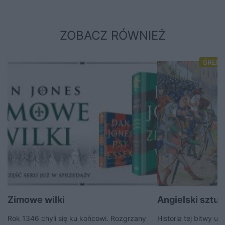
ZOBACZ RÓWNIEŻ
ŚRED
Zimowe wilki
Angielski sztu
Rok 1346 chyli się ku końcowi. Rozgrzany
Historia tej bitwy uc