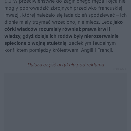
(…) W przeciwieństwie do zaginionego męża i ojca nie
mogły poprowadzić zbrojnych przeciwko francuskiej
inwazji, której należało się lada dzień spodziewać – ich
dłonie miały trzymać wrzeciono, nie miecz. Lecz
jako
córki władców rozumiały również prawa krwi i
władzy, gdyż dzieje ich rodów były nierozerwalnie
splecione z wojną stuletnią
, zaciekłym feudalnym
konfliktem pomiędzy królestwami Anglii i Francji.