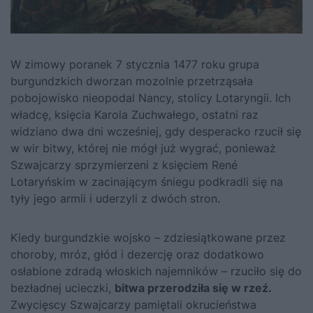
W zimowy poranek 7 stycznia 1477 roku grupa
burgundzkich dworzan mozolnie przetrząsała
pobojowisko nieopodal Nancy, stolicy Lotaryngii. Ich
władcę, księcia Karola Zuchwałego, ostatni raz
widziano dwa dni wcześniej, gdy desperacko rzucił się
w wir bitwy, której nie mógł już wygrać, ponieważ
Szwajcarzy sprzymierzeni z księciem René
Lotaryńskim w zacinającym śniegu podkradli się na
tyły jego armii i uderzyli z dwóch stron.
Kiedy burgundzkie wojsko – zdziesiątkowane przez
choroby, mróz, głód i dezercję oraz dodatkowo
osłabione zdradą włoskich najemników – rzuciło się do
bezładnej ucieczki,
bitwa przerodziła się w rzeź.
Zwycięscy Szwajcarzy pamiętali okrucieństwa