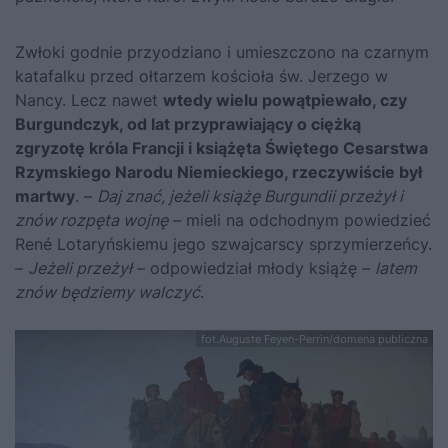
Zwłoki godnie przyodziano i umieszczono na czarnym
katafalku przed ołtarzem kościoła św. Jerzego w
Nancy. Lecz nawet
wtedy wielu powątpiewało, czy
Burgundczyk, od lat przyprawiający o ciężką
zgryzotę króla Francji i książęta Świętego Cesarstwa
Rzymskiego Narodu Niemieckiego, rzeczywiście był
martwy
. –
Daj znać, jeżeli książę Burgundii przeżył i
znów rozpęta wojnę
– mieli na odchodnym powiedzieć
René Lotaryńskiemu jego szwajcarscy sprzymierzeńcy.
–
Jeżeli przeżył
– odpowiedział młody książę –
latem
znów będziemy walczyć
.
fot.Auguste Feyen-Perrin/domena publiczna