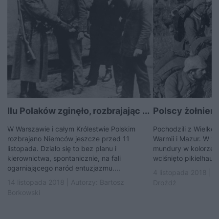
Ilu Polaków zginęło, rozbrajając ...
Polscy żołnierze 
W Warszawie i całym Królestwie Polskim
Pochodzili z Wielkop
rozbrajano Niemców jeszcze przed 11
Warmii i Mazur. W 1
listopada. Działo się to bez planu i
mundury w kolorze f
kierownictwa, spontanicznie, na fali
wciśnięto pikielhauby
ogarniającego naród entuzjazmu....
4 listopada 2018 | A
14 listopada 2018 | Autorzy:
Bartosz
Drożdż
Borkowski