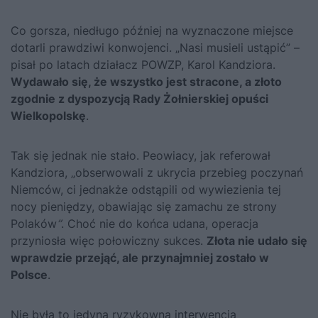
Co gorsza, niedługo później na wyznaczone miejsce
dotarli prawdziwi konwojenci. „Nasi musieli ustąpić” –
pisał po latach działacz POWZP, Karol Kandziora.
Wydawało się, że wszystko jest stracone, a złoto
zgodnie z dyspozycją Rady Żołnierskiej opuści
Wielkopolskę
.
Tak się jednak nie stało. Peowiacy, jak referował
Kandziora, „obserwowali z ukrycia przebieg poczynań
Niemców, ci jednakże odstąpili od wywiezienia tej
nocy pieniędzy, obawiając się zamachu ze strony
Polaków
”
. Choć nie do końca udana, operacja
przyniosła więc połowiczny sukces.
Złota nie udało się
wprawdzie przejąć, ale przynajmniej zostało w
Polsce
.
Nie była to jedyna ryzykowna interwencja