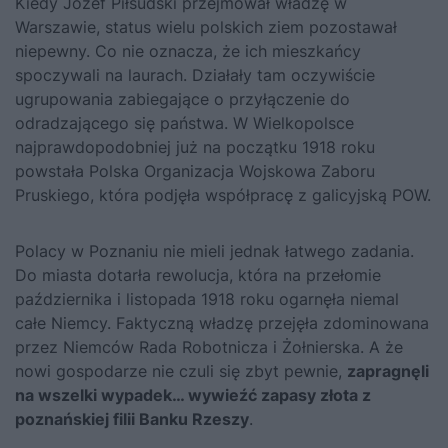
Kiedy Józef Piłsudski przejmował władzę w
Warszawie, status wielu polskich ziem pozostawał
niepewny. Co nie oznacza, że ich mieszkańcy
spoczywali na laurach. Działały tam oczywiście
ugrupowania zabiegające o przyłączenie do
odradzającego się państwa. W Wielkopolsce
najprawdopodobniej już na początku 1918 roku
powstała Polska Organizacja Wojskowa Zaboru
Pruskiego, która podjęła współpracę z galicyjską POW.
Polacy w Poznaniu nie mieli jednak łatwego zadania.
Do miasta dotarła rewolucja, która na przełomie
października i listopada 1918 roku ogarnęła niemal
całe Niemcy. Faktyczną władzę przejęła zdominowana
przez Niemców Rada Robotnicza i Żołnierska. A że
nowi gospodarze nie czuli się zbyt pewnie,
zapragnęli
na wszelki wypadek… wywieźć zapasy złota z
poznańskiej filii Banku Rzeszy
.