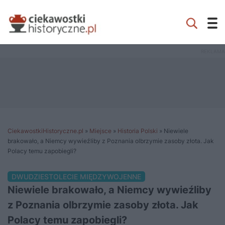
CiekawostkiHistoryczne.pl
»
Miejsce
»
Historia Polski
»
Niewiele
brakowało, a Niemcy wywieźliby z Poznania olbrzymie zasoby złota. Jak
Polacy temu zapobiegli?
DWUDZIESTOLECIE MIĘDZYWOJENNE
Niewiele brakowało, a Niemcy wywieźliby
z Poznania olbrzymie zasoby złota. Jak
Polacy temu zapobiegli?