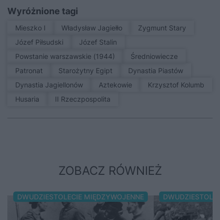
Wyróżnione tagi
Mieszko I
Władysław Jagiełło
Zygmunt Stary
Józef Piłsudski
Józef Stalin
Powstanie warszawskie (1944)
średniowiecze
patronat
Starożytny Egipt
Dynastia Piastów
Dynastia Jagiellonów
Aztekowie
Krzysztof Kolumb
Husaria
II Rzeczpospolita
ZOBACZ RÓWNIEŻ
DWUDZIESTOLECIE MIĘDZYWOJENNE
DWUDZIESTOLE