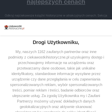
najlepszych cenach
Odkryj najciekawsze książki historyczne w atrakcyjnych cenach. Sekcja
powstała we współpracy z Lubimyczytac.pl, największą społecznością
miłośników literatury w Polsce – dzięki temu możesz wybierać spośród
tytułów najwyżej ocenianych przez czytelników.
Drogi Użytkowniku,
My, naszych 1162 zaufanych partnerów oraz inne
podmioty z ciekawostkihistoryczne.pl uzyskujemy dostęp i
SERWIS
przechowujemy informacje na urządzeniu oraz
przetwarzamy dane osobowe, takie jak unikalne
SPOŁECZNOŚĆ
identyfikatory, standardowe informacje wysyłane przez
WSPÓŁPRACA
urządzenie czy dane przeglądania w celu zapewniania
spersonalizowanych reklam, wybór spersonalizowanych
KONTAKT
treści, pomiar reklam i treści, badanie odbiorców oraz
ulepszanie usług. Za zgodą Użytkownika my i Zaufani
Partnerzy możemy używać dokładnych danych
geolokalizacyjnych oraz aktywnie skanować