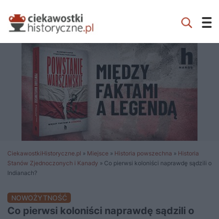
CiekawostkiHistoryczne.pl
»
Miejsce
»
Historia powszechna
»
Historia
Stanów Zjednoczonych i Kanady
»
Co pierwsi koloniści naprawdę sądzili o
Indianach?
NOWOŻYTNOŚĆ
Co pierwsi koloniści naprawdę sądzili o