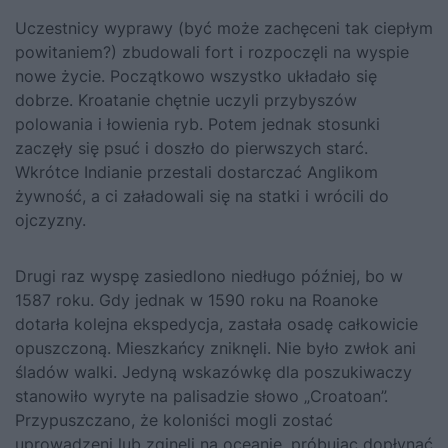
Uczestnicy wyprawy (być może zachęceni tak ciepłym
powitaniem?) zbudowali fort i rozpoczęli na wyspie
nowe życie. Początkowo wszystko układało się
dobrze. Kroatanie chętnie uczyli przybyszów
polowania i łowienia ryb. Potem jednak stosunki
zaczęły się psuć i doszło do pierwszych starć.
Wkrótce Indianie przestali dostarczać Anglikom
żywność, a ci załadowali się na statki i wrócili do
ojczyzny.
Drugi raz wyspę zasiedlono niedługo później, bo w
1587 roku. Gdy jednak w 1590 roku na Roanoke
dotarła kolejna ekspedycja, zastała osadę całkowicie
opuszczoną. Mieszkańcy zniknęli. Nie było zwłok ani
śladów walki. Jedyną wskazówkę dla poszukiwaczy
stanowiło wyryte na palisadzie słowo „Croatoan”.
Przypuszczano, że koloniści mogli zostać
uprowadzeni lub zginęli na oceanie, próbując dopłynąć