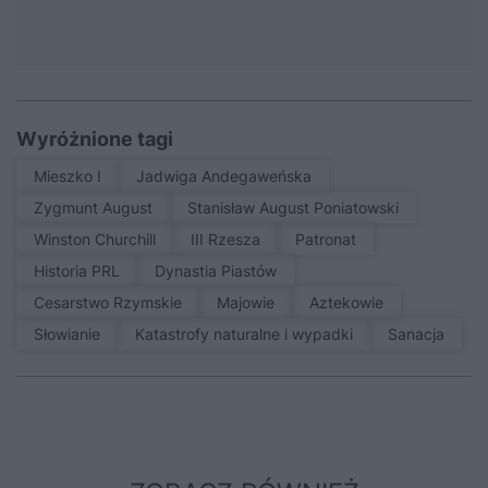
Wyróżnione tagi
Mieszko I
Jadwiga Andegaweńska
Zygmunt August
Stanisław August Poniatowski
Winston Churchill
III Rzesza
patronat
Historia PRL
Dynastia Piastów
Cesarstwo Rzymskie
Majowie
Aztekowie
Słowianie
Katastrofy naturalne i wypadki
sanacja