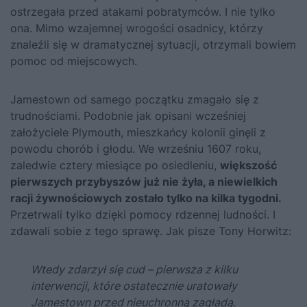
ostrzegała przed atakami pobratymców. I nie tylko
ona. Mimo wzajemnej wrogości osadnicy, którzy
znaleźli się w dramatycznej sytuacji, otrzymali bowiem
pomoc od miejscowych.
Jamestown od samego początku zmagało się z
trudnościami. Podobnie jak opisani wcześniej
założyciele Plymouth, mieszkańcy kolonii ginęli z
powodu chorób i głodu. We wrześniu 1607 roku,
zaledwie cztery miesiące po osiedleniu,
większość
pierwszych przybyszów już nie żyła, a niewielkich
racji żywnościowych zostało tylko na kilka tygodni.
Przetrwali tylko dzięki pomocy rdzennej ludności. I
zdawali sobie z tego sprawę. Jak pisze Tony Horwitz:
Wtedy zdarzył się cud – pierwsza z kilku
interwencji, które ostatecznie uratowały
Jamestown przed nieuchronną zagładą.