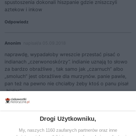
spustoszenia dokonali hiszpanie gdzie zniszczyli
aztekow i inkow
Odpowiedz
Anonim
napisał/a 05.09.2018
naprawdę, wypadałoby wreszcie przestać pisać o
indianach „czerwonoskórzy”. indianie uznają to słowo
za bardzo obraźliwe , tak samo jak „czarnuch” albo
„smoluch” jest obraźliwe dla murzynów. panie pawle,
pan też na pewno nie chciałby żeby ktoś o panu pisał
„białas”
Odpowiedz
Drogi Użytkowniku,
Artur
napisał/a 05.09.2018
My, naszych 1160 zaufanych partnerów oraz inne
„Białas” to obraźliwe określenie?! Ja z niego