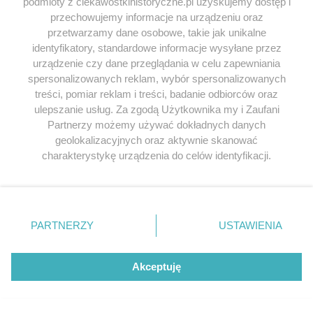
podmioty z ciekawostkihistoryczne.pl uzyskujemy dostęp i
jestem dumny :-)
przechowujemy informacje na urządzeniu oraz
przetwarzamy dane osobowe, takie jak unikalne
Odpowiedz
identyfikatory, standardowe informacje wysyłane przez
urządzenie czy dane przeglądania w celu zapewniania
spersonalizowanych reklam, wybór spersonalizowanych
Luk
napisał/a 07.09.2018
treści, pomiar reklam i treści, badanie odbiorców oraz
ulepszanie usług. Za zgodą Użytkownika my i Zaufani
Białas jest wyrażeniem pejoratywnym
Partnerzy możemy używać dokładnych danych
akcentującym negatywne cechy osób o
geolokalizacyjnych oraz aktywnie skanować
białym odcieniu skóry. Jeśli jesteś z niego
charakterystykę urządzenia do celów identyfikacji.
dumny to oznacza że jesteś dumny ze
Ponieważ cenimy Twoją prywatność, prosimy o zgodę na
wszystkich złych rzeczy związanych z
korzystanie z tych technologii poprzez kliknięcie
„Akceptuję”. Zgoda jest dobrowolna i zawsze możesz ją
poczynaniami ”białasów”. Słowo
zmienić/wycofać klikając przycisk ustawień prywatności
”czerwonoskóry” nie ma aż tak
PARTNERZY
USTAWIENIA
znajdujący się w lewym dolnym rogu strony
. Niektóre
negatywnego wydźwięku jak czarnuch czy
rodzaje przetwarzania danych nie wymagają zgody
też białas ale faktycznie dobrze byłoby
użytkownika, ale masz prawo sprzeciwić się takiemu
Akceptuję
korzystać z niego w sposób ostrożny.
przetwarzaniu. Preferencje będą miały zastosowania tylko
na tej witrynie.
Odpowiedz