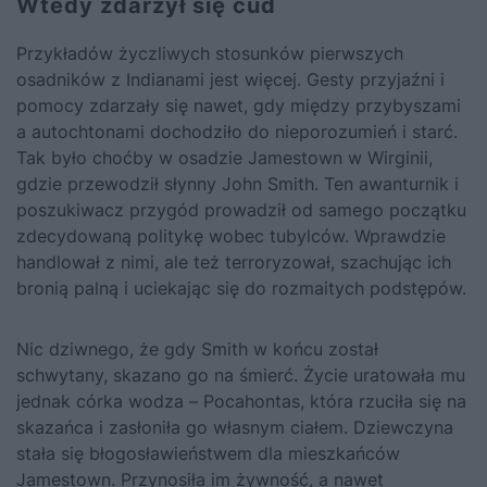
Wtedy zdarzył się cud
Przykładów życzliwych stosunków pierwszych
osadników z Indianami jest więcej. Gesty przyjaźni i
pomocy zdarzały się nawet, gdy między przybyszami
a autochtonami dochodziło do nieporozumień i starć.
Tak było choćby w osadzie Jamestown w Wirginii,
gdzie przewodził słynny John Smith. Ten awanturnik i
poszukiwacz przygód prowadził od samego początku
zdecydowaną politykę wobec tubylców. Wprawdzie
handlował z nimi, ale też terroryzował, szachując ich
bronią palną i uciekając się do rozmaitych podstępów.
Nic dziwnego, że gdy Smith w końcu został
schwytany, skazano go na śmierć. Życie uratowała mu
jednak córka wodza – Pocahontas, która rzuciła się na
skazańca i zasłoniła go własnym ciałem. Dziewczyna
stała się błogosławieństwem dla mieszkańców
Jamestown. Przynosiła im żywność, a nawet