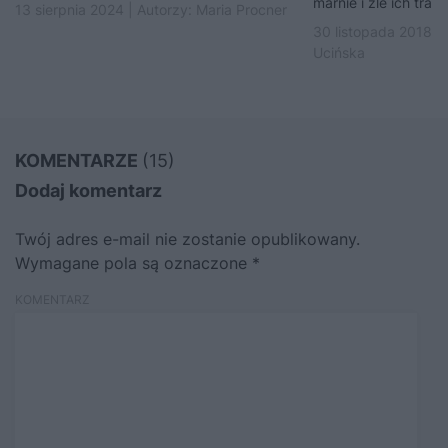
marnie i źle ich trakt
13 sierpnia 2024 | Autorzy:
Maria Procner
30 listopada 2018 |
Ucińska
KOMENTARZE
(15)
Dodaj komentarz
Twój adres e-mail nie zostanie opublikowany.
Wymagane pola są oznaczone
*
KOMENTARZ