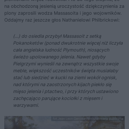
na obchodzoną jesienią uroczystość dziękczynienia za
plony zaprosili wodza Massasoita i jego wojowników.
Oddajmy raz jeszcze głos
Nathanielowi Philbrickowi
:
(…) do osiedla przybył Massasoit z setką
Pokanoketów (ponad dwukrotnie więcej niż liczyła
cała angielska ludność Plymouth), niosących
świeżo upolowanego jelenia. Nawet gdyby
Pielgrzymi wynieśli na zewnątrz wszystkie swoje
meble, większość uczestników święta musiałaby
stać lub siedzieć w kucki na ziemi wokół ognisk,
nad którymi na zaostrzonych kijach piekło się
mięso jelenia i ptactwo, i przy których ustawiono
zachęcająco parujące kociołki z mięsem i
warzywami.
fot.Jean Leon Gerome Ferris/domena publiczna