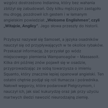
wzgórz dostrzeżono Indianina, który bez wahania
zbliżył się zabudowań. Gdy kilku mężczyzn zastąpiło
mu drogę, pozdrowił ich gestem i w łamanym
angielskim powiedział:
„Welcome Englishmen”, czyli
„Witajcie, Anglicy”
. Jego słowa przeszły do historii.
Przybysz nazywał się Samoset, a języka osadników
nauczył się od przypływających w te okolice rybaków.
Przekazał informację, że przysłał go wódz
miejscowego plemienia Wampanoagów – Massasoit.
Kilka dni później znów pojawił się w osadzie,
przyprowadzając ze sobą towarzysza o imieniu
Squanto, który znacznie lepiej opanował angielski. Ten
ostatni chętnie podjął się roli tłumacza i pośrednika.
Nałowił węgorzy, które podarował Pielgrzymom, i
nauczył ich, jak siać kukurydzę oraz jak przy użyciu
martwych śledzi nawozić nieurodzajną ziemię.