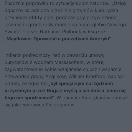
Znacznie poprawiło to sytuację kolonizatorów. „Dzięki
Squanto skradziona przez Pielgrzymów kukurydza
przyniosła obfity plon, podczas gdy przywiezione
jęczmień i groch rosły marnie na obcej glebie Nowego
Świata” – pisze Nathaniel Philbrick w książce
„Mayflower. Opowieść o początkach Ameryki”
.
Indianin pośredniczył też w zawarciu umowy
purytanów z wodzem Massasoitem, w której
zagwarantowano sobie wzajemnie sojusz i wsparcie.
Przywódca grupy Anglików, William Bradford, napisał
potem, że Squanto
„był specjalnym narzędziem
przysłanym przez Boga z myślą o ich dobru, choć się
tego nie spodziewali”
. W pamięci Amerykanów zapisał
się jako wybawca Pielgrzymów.