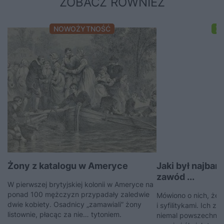
ZOBACZ RÓWNIEŻ
NOWOŻYTNOŚĆ
XI
Żony z katalogu w Ameryce
Jaki był najbar
zawód ...
W pierwszej brytyjskiej kolonii w Ameryce na
ponad 100 mężczyzn przypadały zaledwie
Mówiono o nich, że s
dwie kobiety. Osadnicy „zamawiali” żony
i syfilitykami. Ich z
listownie, płacąc za nie… tytoniem.
niemal powszechną 