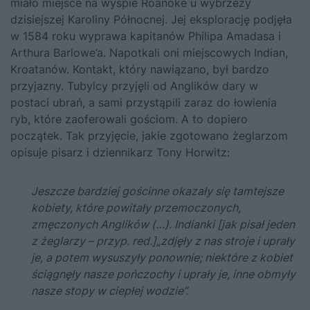
miało miejsce na wyspie Roanoke u wybrzeży
dzisiejszej Karoliny Północnej. Jej eksplorację podjęła
w 1584 roku wyprawa kapitanów Philipa Amadasa i
Arthura Barlowe’a. Napotkali oni miejscowych Indian,
Kroatanów. Kontakt, który nawiązano, był bardzo
przyjazny. Tubylcy przyjęli od Anglików dary w
postaci ubrań, a sami przystąpili zaraz do łowienia
ryb, które zaoferowali gościom. A to dopiero
początek. Tak przyjęcie, jakie zgotowano żeglarzom
opisuje pisarz i dziennikarz Tony Horwitz:
Jeszcze bardziej gościnne okazały się tamtejsze
kobiety, które powitały przemoczonych,
zmęczonych Anglików (…). Indianki [jak pisał jeden
z żeglarzy – przyp. red.]„zdjęły z nas stroje i uprały
je, a potem wysuszyły ponownie; niektóre z kobiet
ściągnęły nasze pończochy i uprały je, inne obmyły
nasze stopy w ciepłej wodzie”.