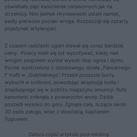
oświetlało pięć kanonierek ustawionych jak na
strzelnicy. Nim jednak Hryniewiecki ustalił namiar,
padły pierwsze pociski wroga. Rozpoczął się zażarty
pojedynek artyleryjski.
Z czasem radziecki ogień stawał się coraz bardziej
celny. Polacy mieli się już wycofywać, kiedy nad
wrogim zespołem wyrósł wysoki słup ognia i dymu.
Pocisk wystrzelony z dziobowego działa „Pancernego
I” trafił w „Gubitielnego”. Przebił poszycie burty,
wybuchł w kotłowni, powodując eksplozję kotła i
znajdującego się w pobliżu magazynu amunicji. Rufa
kanonierki zniknęła z powierzchni wody. Dziób
poszedł wysoko do góry. Zginęła cała, licząca około
30 osób załoga, wraz z dowódcą, kapitanem
Tugowem.