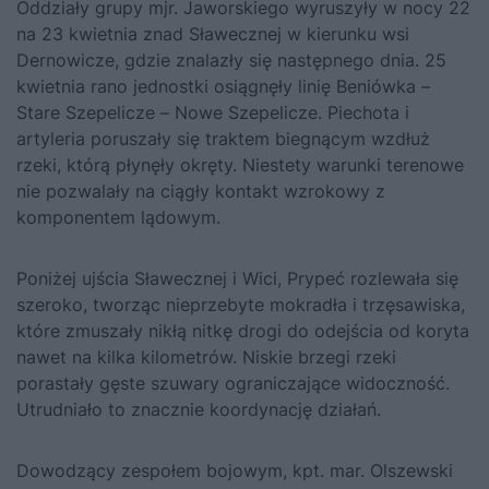
Oddziały grupy mjr. Jaworskiego wyruszyły w nocy 22
na 23 kwietnia znad Sławecznej w kierunku wsi
Dernowicze, gdzie znalazły się następnego dnia. 25
kwietnia rano jednostki osiągnęły linię Beniówka –
Stare Szepelicze – Nowe Szepelicze. Piechota i
artyleria poruszały się traktem biegnącym wzdłuż
rzeki, którą płynęły okręty. Niestety warunki terenowe
nie pozwalały na ciągły kontakt wzrokowy z
komponentem lądowym.
Poniżej ujścia Sławecznej i Wici, Prypeć rozlewała się
szeroko, tworząc nieprzebyte mokradła i trzęsawiska,
które zmuszały nikłą nitkę drogi do odejścia od koryta
nawet na kilka kilometrów. Niskie brzegi rzeki
porastały gęste szuwary ograniczające widoczność.
Utrudniało to znacznie koordynację działań.
Dowodzący zespołem bojowym, kpt. mar. Olszewski