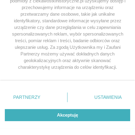
podmioty z ciekawostkihistoryczne.pl uzyskujemy dostęp i
przechowujemy informacje na urządzeniu oraz
przetwarzamy dane osobowe, takie jak unikalne
identyfikatory, standardowe informacje wysyłane przez
urządzenie czy dane przeglądania w celu zapewniania
Z czego egzaminowano
Ostatnia szarża 
spersonalizowanych reklam, wybór spersonalizowanych
marynarzy?
O ...
treści, pomiar reklam i treści, badanie odbiorców oraz
ulepszanie usług. Za zgodą Użytkownika my i Zaufani
W międzywojniu zdecydowano, że
Na silnie ufortyfiko
Partnerzy możemy używać dokładnych danych
oficerowie marynarki muszą zdać egzamin z
stanowiska we wsi B
geolokalizacyjnych oraz aktywnie skanować
polskiej literatury i historii. Tak wspominał go
polskie czołgi i pie
charakterystykę urządzenia do celów identyfikacji.
legendarny komandor Eugeniusz Pławski.
zaciekle broni swoic
Ponieważ cenimy Twoją prywatność, prosimy o zgodę na
bezskutecznych atak
21 kwietnia 2025 | Autorzy:
Eugeniusz
korzystanie z tych technologii poprzez kliknięcie
rzucona...
Pławski
„Akceptuję”. Zgoda jest dobrowolna i zawsze możesz ją
23 sierpnia 2017 | A
zmienić/wycofać klikając przycisk ustawień prywatności
Kaliński
PARTNERZY
USTAWIENIA
znajdujący się w lewym dolnym rogu strony
. Niektóre
rodzaje przetwarzania danych nie wymagają zgody
użytkownika, ale masz prawo sprzeciwić się takiemu
Akceptuję
przetwarzaniu. Preferencje będą miały zastosowania tylko
na tej witrynie.
KOMENTARZE
(15)