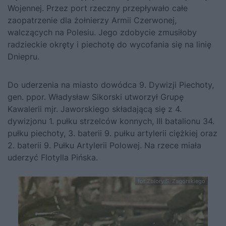
Wojennej. Przez port rzeczny przepływało całe
zaopatrzenie dla żołnierzy Armii Czerwonej,
walczących na Polesiu. Jego zdobycie zmusiłoby
radzieckie okręty i piechotę do wycofania się na linię
Dniepru.
Do uderzenia na miasto dowódca 9. Dywizji Piechoty,
gen. ppor.
Władysław Sikorski
utworzył Grupę
Kawalerii mjr. Jaworskiego składającą się z 4.
dywizjonu 1. pułku strzelców konnych, III batalionu 34.
pułku piechoty, 3. baterii 9. pułku artylerii ciężkiej oraz
2. baterii 9. Pułku Artylerii Polowej. Na rzece miała
uderzyć Flotylla Pińska.
fot.Zbiory S. Zagórskiego