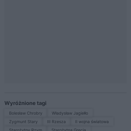
Wyróżnione tagi
Bolesław Chrobry
Władysław Jagiełło
Zygmunt Stary
III Rzesza
II wojna światowa
Starożytny Rzym
Starożytna Grecja