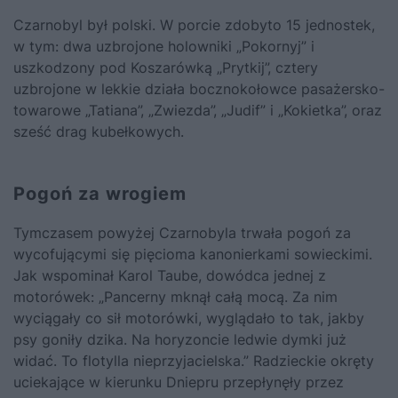
Czarnobyl był polski. W porcie zdobyto 15 jednostek,
w tym: dwa uzbrojone holowniki „Pokornyj” i
uszkodzony pod Koszarówką „Prytkij”, cztery
uzbrojone w lekkie działa bocznokołowce pasażersko-
towarowe „Tatiana”, „Zwiezda”, „Judif” i „Kokietka”, oraz
sześć drag kubełkowych.
Pogoń za wrogiem
Tymczasem powyżej Czarnobyla trwała pogoń za
wycofującymi się pięcioma kanonierkami sowieckimi.
Jak wspominał Karol Taube, dowódca jednej z
motorówek: „Pancerny mknął całą mocą. Za nim
wyciągały co sił motorówki, wyglądało to tak, jakby
psy goniły dzika. Na horyzoncie ledwie dymki już
widać. To flotylla nieprzyjacielska.” Radzieckie okręty
uciekające w kierunku Dniepru przepłynęły przez