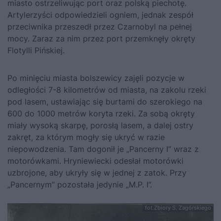
miasto ostrzeliwując port oraz polską piechotę.
Artylerzyści odpowiedzieli ogniem, jednak zespół
przeciwnika przeszedł przez Czarnobyl na pełnej
mocy. Zaraz za nim przez port przemknęły okręty
Flotylli Pińskiej.
Po minięciu miasta bolszewicy zajęli pozycje w
odległości 7-8 kilometrów od miasta, na zakolu rzeki
pod lasem, ustawiając się burtami do szerokiego na
600 do 1000 metrów koryta rzeki. Za sobą okręty
miały wysoką skarpę, porosłą lasem, a dalej ostry
zakręt, za którym mogły się ukryć w razie
niepowodzenia. Tam dogonił je „Pancerny I” wraz z
motorówkami. Hryniewiecki odesłał motorówki
uzbrojone, aby ukryły się w jednej z zatok. Przy
„Pancernym” pozostała jedynie „M.P. I”.
fot.Zbiory S. Zagórskiego