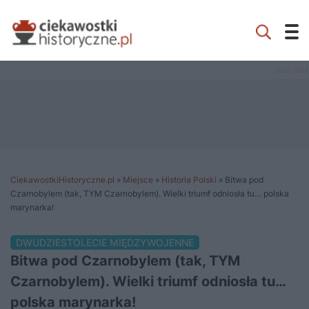
CiekawostkiHistoryczne.pl
»
Miejsce
»
Historia Polski
»
Bitwa pod
Czarnobylem (tak, TYM Czarnobylem). Wielki triumf odniosła tu… polska
marynarka!
DWUDZIESTOLECIE MIĘDZYWOJENNE
Bitwa pod Czarnobylem (tak, TYM
Czarnobylem). Wielki triumf odniosła tu…
polska marynarka!