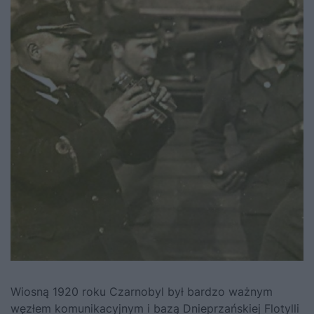
Wiosną 1920 roku Czarnobyl był bardzo ważnym
węzłem komunikacyjnym i bazą Dnieprzańskiej Flotylli