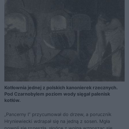
Kotłownia jednej z polskich kanonierek rzecznych.
Pod Czarnobylem poziom wody sięgał palenisk
kotłów.
„Pancerny I” przycumował do drzew, a porucznik
Hryniewiecki wdrapał się na jedną z sosen. Mgła
powoli się rozeszła, słońce z wolna wznosząc się