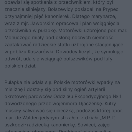
obawiał się spotkania z przeciwnikiem, który był
znacznie silniejszy. Bolszewicy posiadali na Prypeci
przynajmniej pięć kanonierek. Dlatego marynarze,
wraz z mjr. Jaworskim opracowali plan wciągnięcia
przeciwnika w pułapkę. Motorówki uzbrojone por. mar.
Mohuczego miały pod osłoną nocnych ciemności
zaatakować radzieckie statki uzbrojone stacjonujące
w pobliżu Koszarówki. Dowódcy liczyli, że symulując
odwrót, uda się wciągnąć bolszewików pod lufy
polskich dział.
Pułapka nie udała się. Polskie motorówki wpadły na
mieliznę i dostały się pod silny ogień artylerii
okrętowej parowców Oddziału Ekspedycyjnego № 1
dowodzonego przez wojenmora Djaczenkę. Kutry
musiały salwować się ucieczką, podczas której ppor.
mar. de Walden jedynym strzałem z działa „M.P. I”,
uszkodził radziecką kanonierkę. Sowieci, zajęci
ratowaniem płonącego „Prytkiego” nie ruszyli w