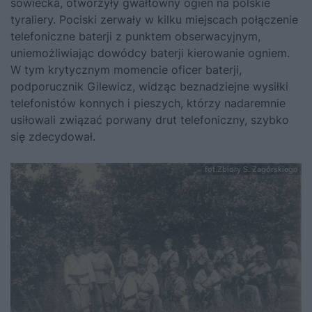
sowiecka, otworzyły gwałtowny ogień na polskie
tyraliery. Pociski zerwały w kilku miejscach połączenie
telefoniczne baterji z punktem obserwacyjnym,
uniemożliwiając dowódcy baterji kierowanie ogniem.
W tym krytycznym momencie oficer baterji,
podporucznik Gilewicz, widząc beznadziejne wysiłki
telefonistów konnych i pieszych, którzy nadaremnie
usiłowali związać porwany drut telefoniczny, szybko
się zdecydował.
fot.Zbiory S. Zagórskiego