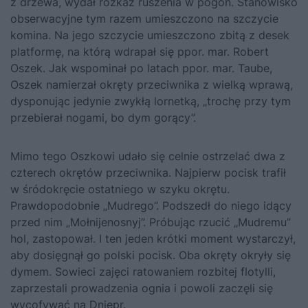
z drzewa, wydał rozkaz ruszenia w pogoń. Stanowisko
obserwacyjne tym razem umieszczono na szczycie
komina. Na jego szczycie umieszczono zbitą z desek
platformę, na którą wdrapał się ppor. mar. Robert
Oszek. Jak wspominał po latach ppor. mar. Taube,
Oszek namierzał okręty przeciwnika z wielką wprawą,
dysponując jedynie zwykłą lornetką, „trochę przy tym
przebierał nogami, bo dym gorący”.
Mimo tego Oszkowi udało się celnie ostrzelać dwa z
czterech okrętów przeciwnika. Najpierw pocisk trafił
w śródokręcie ostatniego w szyku okrętu.
Prawdopodobnie „Mudrego”. Podszedł do niego idący
przed nim „Mołnijenosnyj”. Próbując rzucić „Mudremu”
hol, zastopował. I ten jeden krótki moment wystarczył,
aby dosięgnął go polski pocisk. Oba okręty okryły się
dymem. Sowieci zajęci ratowaniem rozbitej flotylli,
zaprzestali prowadzenia ognia i powoli zaczęli się
wycofywać na Dniepr.