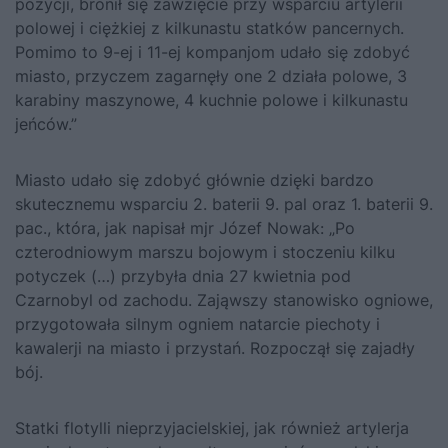
pozycji, bronił się zawzięcie przy wsparciu artylerii
polowej i ciężkiej z kilkunastu statków pancernych.
Pomimo to 9-ej i 11-ej kompanjom udało się zdobyć
miasto, przyczem zagarnęły one 2 działa polowe, 3
karabiny maszynowe, 4 kuchnie polowe i kilkunastu
jeńców.”
Miasto udało się zdobyć głównie dzięki bardzo
skutecznemu wsparciu 2. baterii 9. pal oraz 1. baterii 9.
pac., która, jak napisał mjr Józef Nowak: „Po
czterodniowym marszu bojowym i stoczeniu kilku
potyczek (…) przybyła dnia 27 kwietnia pod
Czarnobyl od zachodu. Zająwszy stanowisko ogniowe,
przygotowała silnym ogniem natarcie piechoty i
kawalerji na miasto i przystań. Rozpoczął się zajadły
bój.
Statki flotylli nieprzyjacielskiej, jak również artylerja