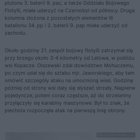
plutonu 3. baterii 9. pac, a także Oddziału Bojowego
Flotylli, miała uderzyć na Czarnobyl od północy. Druga
kolumna złożona z pozostałych elementów III
batalionu 34. pp i 2. baterii 9. pap miała uderzyć od
zachodu.
Około godziny 21. zespół bojowy flotylli zatrzymał się
przy brzegu około 3-4 kilometry od Lelowa, w pobliżu
wsi Kopacze. Olszewski zdał dowództwo Mohuczemu,
po czym udał się do sztabu mjr. Jaworskiego, aby tam
omówić szczegóły ataku na umocnioną wieś. Godzinę
później od strony wsi dały się słyszeć strzały. Najpierw
pojedyncze, potem coraz częstsze, aż do strzelaniny
przyłączyły się karabiny maszynowe. Był to znak, że
piechota rozpoczęła atak na pierwszą linię obrony.
fot.Domena Publiczna