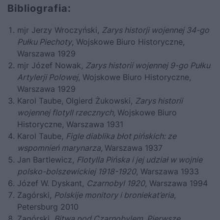
Bibliografia:
mjr Jerzy Wroczyński,
Zarys historji wojennej 34-go
Pułku Piechoty
, Wojskowe Biuro Historyczne,
Warszawa 1929
mjr Józef Nowak,
Zarys historii wojennej 9-go Pułku
Artylerji Polowej
, Wojskowe Biuro Historyczne,
Warszawa 1929
Karol Taube, Olgierd Żukowski,
Zarys historii
wojennej flotyll rzecznych,
Wojskowe Biuro
Historyczne, Warszawa 1931
Karol Taube,
Figle diablika błot pińskich: ze
wspomnień marynarza,
Warszawa 1937
Jan Bartlewicz,
Flotylla Pińska i jej udział w wojnie
polsko-bolszewickiej 1918-1920
, Warszawa 1933
Józef W. Dyskant,
Czarnobyl 1920
, Warszawa 1994
Zagórski,
Polskije monitory i broniekat’eria
,
Petersburg 2010
Zagórski,
Bitwa pod Czarnobylem. Pierwsze