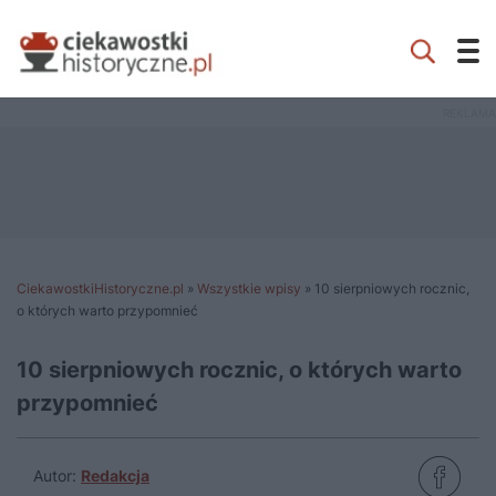
CiekawostkiHistoryczne.pl
»
Wszystkie wpisy
»
10 sierpniowych rocznic,
o których warto przypomnieć
10 sierpniowych rocznic, o których warto
przypomnieć
Autor:
Redakcja