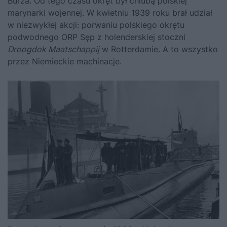
Burza. Od tego czasu okręt był chlubą polskiej
marynarki wojennej. W kwietniu 1939 roku brał udział
w niezwykłej akcji:
porwaniu polskiego okrętu
podwodnego ORP Sęp z holenderskiej stoczni
Droogdok Maatschappij
w Rotterdamie. A to wszystko
przez Niemieckie machinacje.