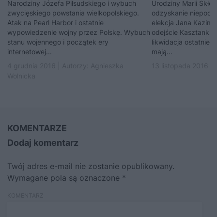
Narodziny Józefa Piłsudskiego i wybuch
Urodziny Marii Skłod
zwycięskiego powstania wielkopolskiego.
odzyskanie niepodle
Atak na Pearl Harbor i ostatnie
elekcja Jana Kazimi
wypowiedzenie wojny przez Polskę. Wybuch
odejście Kasztanki 
stanu wojennego i początek ery
likwidacja ostatnieg
internetowej...
mają...
4 grudnia 2016 | Autorzy:
Agnieszka
13 listopada 2016 | 
Wolnicka
KOMENTARZE
Dodaj komentarz
Twój adres e-mail nie zostanie opublikowany.
Wymagane pola są oznaczone
*
KOMENTARZ