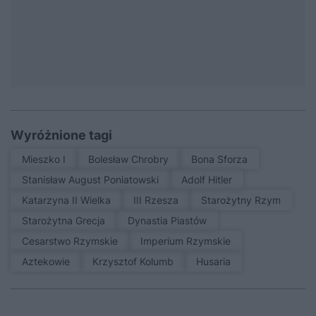
Wyróżnione tagi
Mieszko I
Bolesław Chrobry
Bona Sforza
Stanisław August Poniatowski
Adolf Hitler
Katarzyna II Wielka
III Rzesza
Starożytny Rzym
Starożytna Grecja
Dynastia Piastów
Cesarstwo Rzymskie
Imperium Rzymskie
Aztekowie
Krzysztof Kolumb
Husaria