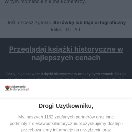
W tym momencie nie ma komentrzy.
Jeśli chcesz zgłosić
literówkę lub błąd ortograficzny
kliknij TUTAJ
.
Przeglądaj książki historyczne w
najlepszych cenach
Odkryj najciekawsze książki historyczne w atrakcyjnych cenach. Sekcja
powstała we współpracy z Lubimyczytac.pl, największą społecznością
miłośników literatury w Polsce – dzięki temu możesz wybierać spośród
tytułów najwyżej ocenianych przez czytelników.
Drogi Użytkowniku,
My, naszych 1162 zaufanych partnerów oraz inne
podmioty z ciekawostkihistoryczne.pl uzyskujemy dostęp i
SERWIS
przechowujemy informacje na urządzeniu oraz