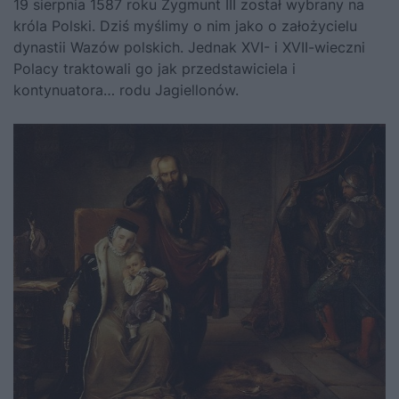
19 sierpnia 1587 roku Zygmunt III został wybrany na
króla Polski. Dziś myślimy o nim jako o założycielu
dynastii Wazów polskich. Jednak XVI- i XVII-wieczni
Polacy traktowali go jak przedstawiciela i
kontynuatora… rodu Jagiellonów.