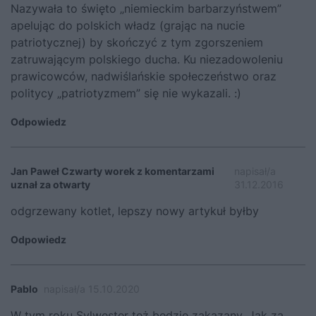
Nazywała to święto „niemieckim barbarzyństwem”
apelując do polskich władz (grając na nucie
patriotycznej) by skończyć z tym zgorszeniem
zatruwającym polskiego ducha. Ku niezadowoleniu
prawicowców, nadwiślańskie społeczeństwo oraz
politycy „patriotyzmem” się nie wykazali. :)
Odpowiedz
Jan Paweł Czwarty worek z komentarzami
napisał/a
uznał za otwarty
31.12.2016
odgrzewany kotlet, lepszy nowy artykuł byłby
Odpowiedz
Pablo
napisał/a 15.10.2020
W tym roku Sylwester też będzie zakazany. Jak za