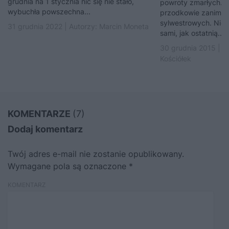
grudnia na 1 stycznia nic się nie stało,
powroty zmarłych. Ta
wybuchła powszechna...
przodkowie zanim nar
sylwestrowych. Nie 
31 grudnia 2022 | Autorzy:
Marcin Moneta
sami, jak ostatnią...
30 grudnia 2015 | A
Kościółek
KOMENTARZE
(7)
Dodaj komentarz
Twój adres e-mail nie zostanie opublikowany.
Wymagane pola są oznaczone
*
KOMENTARZ