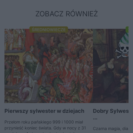
ZOBACZ RÓWNIEŻ
ŚREDNIOWIECZE
XI
Pierwszy sylwester w dziejach
Dobry Sylweste
...
Przełom roku pańskiego 999 i 1000 miał
przynieść koniec świata. Gdy w nocy z 31
Czarna magia, diabe