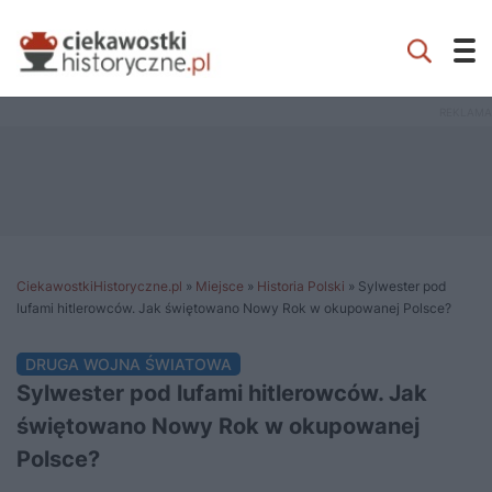
CiekawostkiHistoryczne.pl
»
Miejsce
»
Historia Polski
»
Sylwester pod
lufami hitlerowców. Jak świętowano Nowy Rok w okupowanej Polsce?
DRUGA WOJNA ŚWIATOWA
Sylwester pod lufami hitlerowców. Jak
świętowano Nowy Rok w okupowanej
Polsce?