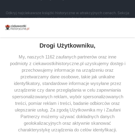
Odkryj najciekawsze książki historyczne w atrakcyjnych cenach. Sekcja
powstała we współpracy z Lubimyczytac.pl, największą społecznością
miłośników literatury w Polsce – dzięki temu możesz wybierać spośród
tytułów najwyżej ocenianych przez czytelników.
Drogi Użytkowniku,
My, naszych 1162 zaufanych partnerów oraz inne
podmioty z ciekawostkihistoryczne.pl uzyskujemy dostęp i
SERWIS
przechowujemy informacje na urządzeniu oraz
przetwarzamy dane osobowe, takie jak unikalne
SPOŁECZNOŚĆ
identyfikatory, standardowe informacje wysyłane przez
urządzenie czy dane przeglądania w celu zapewniania
WSPÓŁPRACA
spersonalizowanych reklam, wybór spersonalizowanych
KONTAKT
treści, pomiar reklam i treści, badanie odbiorców oraz
ulepszanie usług. Za zgodą Użytkownika my i Zaufani
Partnerzy możemy używać dokładnych danych
geolokalizacyjnych oraz aktywnie skanować
charakterystykę urządzenia do celów identyfikacji.
ODWIEDŹ RÓWNIEŻ: