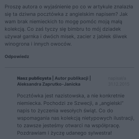
Proszę autora o wyjaśnienie po co w artykule znalazła
się ta dziwna pocztówka z angielskim napisem? Jak
wam brak niemieckich to mogę pomóc moją małą
kolekcją. Co zaś tyczy się bimbru to mój dziadek
używał garnka i dwóch misek, zacier z jabłek śliwek
winogrona i innych owoców.
Odpowiedz
Nasz publicysta
| Autor publikacji |
napisał/a
Aleksandra Zaprutko-Janicka
31.12.2015
Pocztówka jest nazistowska, a nie konkretnie
niemiecka. Pochodzi ze Szwecji, a „angielski”
napis to życzenia wesołych świąt. Co do
wspomagania nas kolekcją nietypowych ilustracji,
to zawsze jesteśmy otwarci na współpracę.
Pozdrawiam i życzę udanego sylwestra!