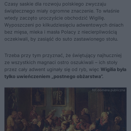
Czasy saskie dla rozwoju polskiego zwyczaju
świątecznego miały ogromne znaczenie. To właśnie
wtedy zaczęto uroczyście obchodzić Wigilię.
Wyposzczeni po kilkudziesięciu adwentowych dniach
bez mięsa, mleka i masła Polacy z niecierpliwością
oczekiwali, by zasiąść do suto zastawionego stołu.
Trzeba przy tym przyznać, że świętujący najhuczniej
ze wszystkich magnaci ostro oszukiwali – ich stoły
przez cały adwent uginały się od ryb, więc
Wigilia była
tylko uwieńczeniem „postnego obżarstwa”.
fot.domena publiczna