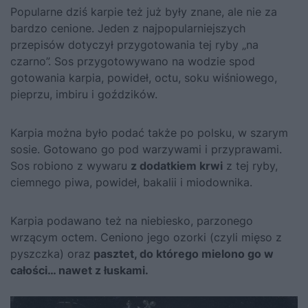
Popularne dziś karpie też już były znane, ale nie za
bardzo cenione. Jeden z najpopularniejszych
przepisów dotyczył przygotowania tej ryby „na
czarno”. Sos przygotowywano na wodzie spod
gotowania karpia, powideł, octu, soku wiśniowego,
pieprzu, imbiru i goździków.
Karpia można było podać także po polsku, w szarym
sosie. Gotowano go pod warzywami i przyprawami.
Sos robiono z wywaru
z dodatkiem krwi
z tej ryby,
ciemnego piwa, powideł, bakalii i miodownika.
Karpia podawano też na niebiesko, parzonego
wrzącym octem. Ceniono jego ozorki (czyli mięso z
pyszczka) oraz
pasztet, do którego mielono go w
całości… nawet z łuskami.