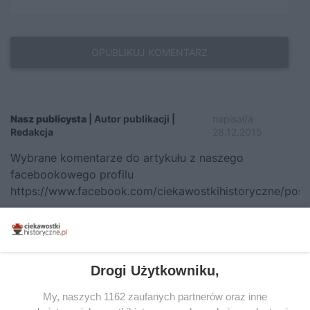
Nasz publicysta
| Autor publikacji |
napisał/a
Redakcja
28.12.2015
Wybrane komentarze do artykułu z naszego
facebookowego profilu
https://www.facebook.com/ciekawostkihistoryczne/po
Martyna S.:
Magnackie, arustokratyczne swieta ;))) ile
naliczylysmy potraw? 26? ;))))
Drogi Użytkowniku,
Tomasz S.:
Ogon bobra jako ryba… Unia Europejska może się
My, naszych 1162 zaufanych partnerów oraz inne