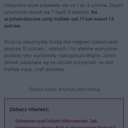
chłopskim stole pojawiało się od 1 do 5 potraw. Zwykli
szlachcice raczyli się 7 bądź 9 daniami.
Na
arystokratyczne stoły trafiało zaś 11 lub nawet 13
potraw.
Poza tą nieparzystą liczbą dań magnaci pałaszowali
jeszcze 12 potraw… rybnych. I to właśnie wymyślnie
podane ryby wyróżniały najbogatsze Wigilie. Zanim
jednak zabierano się za ościste przysmaki, na stół
trafiała zupa, czyli polewka.
Dalsza część artykułu pod ramką
Zobacz również:
Sylwester pod lufami hitlerowców. Jak
świętowano Nowy Rok w okupowanej Polsce?