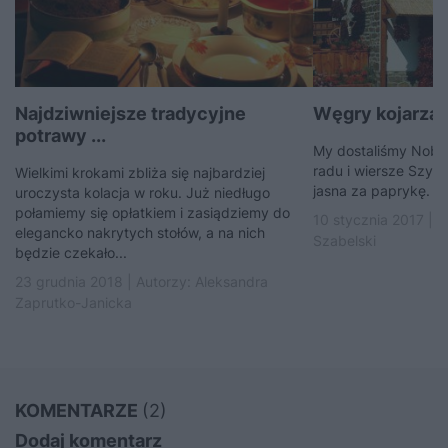
Najdziwniejsze tradycyjne
Węgry kojarzą ci
potrawy ...
My dostaliśmy Nobla
radu i wiersze Szym
Wielkimi krokami zbliża się najbardziej
jasna za paprykę.
uroczysta kolacja w roku. Już niedługo
połamiemy się opłatkiem i zasiądziemy do
10 stycznia 2017 | 
elegancko nakrytych stołów, a na nich
Szabelski
będzie czekało...
23 grudnia 2018 | Autorzy:
Aleksandra
Zaprutko-Janicka
KOMENTARZE
(2)
Dodaj komentarz