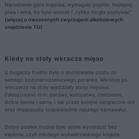
Narodzenie góra mięsiwa, wymagały popitki. Najlepiej
piwa i wina, by było wesoło i „rybka mogła popływać”
(więcej o ówczesnych zwyczajach alkoholowych
znajdziecie TU)
.
Kiedy na stoły wkracza mięso
U bogaczy trudno było o dochowanie postu do
samego bożonarodzeniowego poranka. Wkrótce po
wieczerzy na stoły wjeżdżały stosy mięsiwa.
Pałaszowano m.in. pardwy, kuropatwy, cietrzewie,
dzikie świnie i sarny. I tak przez kolejne świąteczne dni
oraz mięsopusty (odpowiednik naszego karnawału).
Dobry posiłek trudno było sobie wyobrazić bez
kapłona, czyli młodego wykastrowanego koguta.