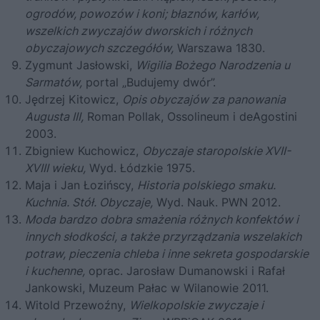
ogrodów, powozów i koni; błaznów, karłów,
wszelkich zwyczajów dworskich i różnych
obyczajowych szczegółów,
Warszawa 1830.
Zygmunt Jasłowski,
Wigilia Bożego Narodzenia u
Sarmatów,
portal „Budujemy dwór”.
Jędrzej Kitowicz,
Opis obyczajów za panowania
Augusta III,
Roman Pollak, Ossolineum i deAgostini
2003.
Zbigniew Kuchowicz,
Obyczaje staropolskie XVII-
XVIII wieku,
Wyd. Łódzkie 1975.
Maja i Jan Łozińscy,
Historia polskiego smaku.
Kuchnia. Stół. Obyczaje,
Wyd. Nauk. PWN 2012.
Moda bardzo dobra smażenia różnych konfektów i
innych słodkości, a także przyrządzania wszelakich
potraw, pieczenia chleba i inne sekreta gospodarskie
i kuchenne,
oprac. Jarosław Dumanowski i Rafał
Jankowski, Muzeum Pałac w Wilanowie 2011.
Witold Przewoźny,
Wielkopolskie zwyczaje i