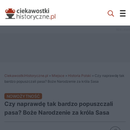
CiekawostkiHistoryczne.pl
»
Miejsce
»
Historia Polski
»
Czy naprawdę tak
bardzo popuszczali pasa? Boże Narodzenie za króla Sasa
NOWOŻYTNOŚĆ
Czy naprawdę tak bardzo popuszczali
pasa? Boże Narodzenie za króla Sasa