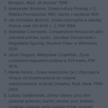
Borejszo, Wyd. „W drodze” 1996
Aleksander Bruckner,
Dzieje kultury Polskiej, t. 2,
Wiedza Powszechna 1991, reprint z wydania 1931.
Jan Stanisław Bystroń,
Dzieje obyczajów w dawnej
Polsce,
wiek XVI-XVIII, t. 2, PIW 1994.
Stanisław Czerniecki,
Compendium Ferculorum albo
zebranie potraw,
oprac. Jarosław Dumanowski i
Magdalena Spychaj, Muzeum Pałac w Wilanowie
2010.
Józef Długosz, Władysław Czapliński,
Życie
codzienne magnaterii polskiej w XVII wieku,
PIW
1976.
Marek Ferenc,
Czasy nowożytne,
[w:]
Obyczaje w
Polsce. Od średniowiecza do czasów
współczesnych,
Andrzej Chwalba, Wyd. Nauk. PWN
2005.
Łukasz Gołębiowski,
Domy i dwory: przy tém
opisanie apteczki, kuchni, stołów, uczt, biesiad,
trunków i pijatyki: łaźni i kąpieli; łóżek, pościeli,