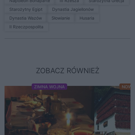
Napoleon Bonaparte
III Rzesza
Starożytna Grecja
Starożytny Egipt
Dynastia Jagiellonów
Dynastia Wazów
Słowianie
Husaria
II Rzeczpospolita
ZOBACZ RÓWNIEŻ
ZIMNA WOJNA
NOWO