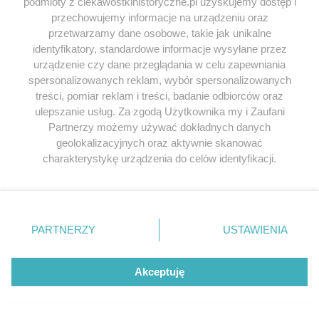
schować XD
podmioty z ciekawostkihistoryczne.pl uzyskujemy dostęp i
przechowujemy informacje na urządzeniu oraz
Odpowiedz
przetwarzamy dane osobowe, takie jak unikalne
identyfikatory, standardowe informacje wysyłane przez
urządzenie czy dane przeglądania w celu zapewniania
spersonalizowanych reklam, wybór spersonalizowanych
pol
napisał/a 25.12.2016
treści, pomiar reklam i treści, badanie odbiorców oraz
skąd wziąć „sparzona sól”?
ulepszanie usług. Za zgodą Użytkownika my i Zaufani
Partnerzy możemy używać dokładnych danych
Odpowiedz
geolokalizacyjnych oraz aktywnie skanować
charakterystykę urządzenia do celów identyfikacji.
Ponieważ cenimy Twoją prywatność, prosimy o zgodę na
korzystanie z tych technologii poprzez kliknięcie
Jeśli chcesz zgłosić
literówkę lub błąd ortograficzny
„Akceptuję”. Zgoda jest dobrowolna i zawsze możesz ją
kliknij TUTAJ
.
zmienić/wycofać klikając przycisk ustawień prywatności
PARTNERZY
USTAWIENIA
znajdujący się w lewym dolnym rogu strony
. Niektóre
rodzaje przetwarzania danych nie wymagają zgody
Przeglądaj książki historyczne w
użytkownika, ale masz prawo sprzeciwić się takiemu
Akceptuję
najlepszych cenach
przetwarzaniu. Preferencje będą miały zastosowania tylko
na tej witrynie.
Odkryj najciekawsze książki historyczne w atrakcyjnych cenach. Sekcja