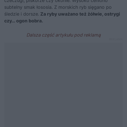
czeczugi, piskorze czy okonie. Wysoko ceniono
subtelny smak łososia. Z morskich ryb sięgano po
śledzie i dorsze.
Za ryby uważano też żółwie, ostrygi
czy… ogon bobra.