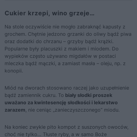
Cukier krzepi, wino grzeje…
Na stole oczywiście nie mogło zabraknąć kapusty z
grochem. Chętnie jedzono grzanki do oliwy bądź piwa
oraz dodatki do chrzanu – grzyby bądź krążki.
Popularne były placuszki z makiem i miodem. Do
wypieków często używano migdałów w postaci
mleczka bądź mączki, a zamiast masła – oleju, np. z
konopii.
Miód na dworach stosowano raczej jako uzupełnienie
bądź zamiennik cukru. To
biały słodki proszek
uważano za kwintesencję słodkości i lekarstwo
zarazem
, nie ceniąc „zanieczyszczonego” miodu.
Na koniec zwykle pito kompot z suszonych owoców,
choć nie tylko… Tłuste ryby, a w samo Boże