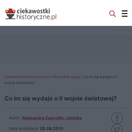
CiekawostkiHistoryczne.pl
»
Wszystkie wpisy
»
Co im się wydaje o II
wojnie światowej?
Co im się wydaje o II wojnie światowej?
Autor:
Aleksandra Zaprutko-Janicka
Data publikacji:
26.08.2015