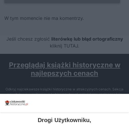
W tym momencie nie ma komentrzy.
Jeśli chcesz zgłosić
literówkę lub błąd ortograficzny
kliknij TUTAJ
.
Przeglądaj książki historyczne w
najlepszych cenach
Odkryj najciekawsze książki historyczne w atrakcyjnych cenach. Sekcja
powstała we współpracy z Lubimyczytac.pl, największą społecznością
miłośników literatury w Polsce – dzięki temu możesz wybierać spośród
tytułów najwyżej ocenianych przez czytelników.
Drogi Użytkowniku,