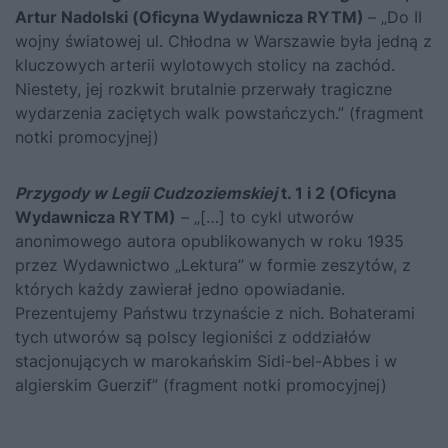
Artur Nadolski (Oficyna Wydawnicza RYTM)
– „Do II
wojny światowej ul. Chłodna w Warszawie była jedną z
kluczowych arterii wylotowych stolicy na zachód.
Niestety, jej rozkwit brutalnie przerwały tragiczne
wydarzenia zaciętych walk powstańczych.” (fragment
notki promocyjnej)
Przygody w Legii Cudzoziemskiej
t. 1 i 2 (Oficyna
Wydawnicza RYTM)
– „[…] to cykl utworów
anonimowego autora opublikowanych w roku 1935
przez Wydawnictwo „Lektura” w formie zeszytów, z
których każdy zawierał jedno opowiadanie.
Prezentujemy Państwu trzynaście z nich. Bohaterami
tych utworów są polscy legioniści z oddziałów
stacjonujących w marokańskim Sidi-bel-Abbes i w
algierskim Guerzif” (fragment notki promocyjnej)