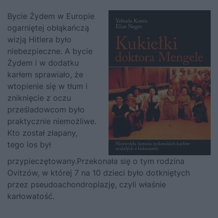
Bycie Żydem w Europie
ogarniętej obłąkańczą
wizją Hitlera było
niebezpieczne. A bycie
Żydem i w dodatku
karłem sprawiało, że
wtopienie się w tłum i
zniknięcie z oczu
prześladowcom było
praktycznie niemożliwe.
Kto został złapany,
tego los był
przypieczętowany.Przekonała się o tym rodzina
Ovitzów, w której 7 na 10 dzieci było dotkniętych
przez pseudoachondroplazję, czyli właśnie
karłowatość.