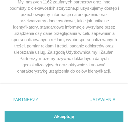
My, naszych 1162 zaufanych partnerów oraz inne
podmioty z ciekawostkihistoryczne.pl uzyskujemy dostęp i
SERWIS
przechowujemy informacje na urządzeniu oraz
przetwarzamy dane osobowe, takie jak unikalne
SPOŁECZNOŚĆ
identyfikatory, standardowe informacje wysyłane przez
urządzenie czy dane przeglądania w celu zapewniania
WSPÓŁPRACA
spersonalizowanych reklam, wybór spersonalizowanych
KONTAKT
treści, pomiar reklam i treści, badanie odbiorców oraz
ulepszanie usług. Za zgodą Użytkownika my i Zaufani
Partnerzy możemy używać dokładnych danych
geolokalizacyjnych oraz aktywnie skanować
charakterystykę urządzenia do celów identyfikacji.
ODWIEDŹ RÓWNIEŻ:
Ponieważ cenimy Twoją prywatność, prosimy o zgodę na
korzystanie z tych technologii poprzez kliknięcie
„Akceptuję”. Zgoda jest dobrowolna i zawsze możesz ją
zmienić/wycofać klikając przycisk ustawień prywatności
PARTNERZY
USTAWIENIA
znajdujący się w lewym dolnym rogu strony
. Niektóre
Lubimyczytac.pl • Największy serwis o
książkach
Twojahistoria.pl • Historia jakiej nie znasz
rodzaje przetwarzania danych nie wymagają zgody
użytkownika, ale masz prawo sprzeciwić się takiemu
Akceptuję
przetwarzaniu. Preferencje będą miały zastosowania tylko
© 2026 CIEKAWOSTKIHISTORYCZNE.PL. ALL RIGHTS
na tej witrynie.