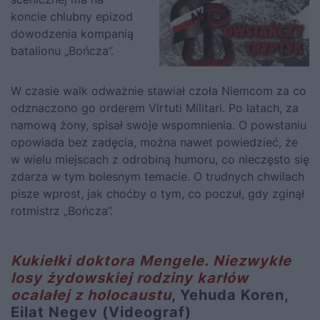
koncie chlubny epizod
dowodzenia kompanią
batalionu „Bończa”.
W czasie walk odważnie stawiał czoła Niemcom za co
odznaczono go orderem Virtuti Militari. Po latach, za
namową żony, spisał swoje wspomnienia. O powstaniu
opowiada bez zadęcia, można nawet powiedzieć, że
w wielu miejscach z odrobiną humoru, co nieczęsto się
zdarza w tym bolesnym temacie. O trudnych chwilach
pisze wprost, jak choćby o tym, co poczuł, gdy zginął
rotmistrz „Bończa”.
Kukiełki doktora Mengele. Niezwykłe
losy żydowskiej rodziny karłów
ocalałej z holocaustu
, Yehuda Koren,
Eilat Negev (Videograf)