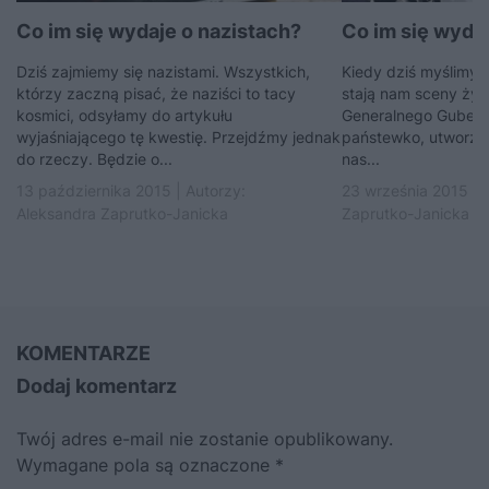
Co im się wydaje o nazistach?
Co im się wydaj
Dziś zajmiemy się nazistami. Wszystkich,
Kiedy dziś myślimy 
którzy zaczną pisać, że naziści to tacy
stają nam sceny żyw
kosmici, odsyłamy do artykułu
Generalnego Gubern
wyjaśniającego tę kwestię. Przejdźmy jednak
państewko, utworzone
do rzeczy. Będzie o...
nas...
13 października 2015 | Autorzy:
23 września 2015 | 
Aleksandra Zaprutko-Janicka
Zaprutko-Janicka
KOMENTARZE
Dodaj komentarz
Twój adres e-mail nie zostanie opublikowany.
Wymagane pola są oznaczone
*