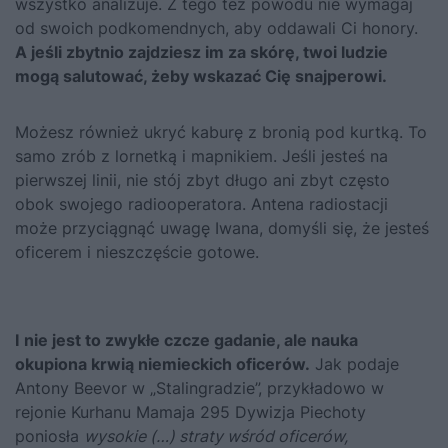
wszystko analizuje. Z tego też powodu nie wymagaj
od swoich podkomendnych, aby oddawali Ci honory.
A jeśli zbytnio zajdziesz im za skórę, twoi ludzie
mogą salutować, żeby wskazać Cię snajperowi.
Możesz również ukryć kaburę z bronią pod kurtką. To
samo zrób z lornetką i mapnikiem. Jeśli jesteś na
pierwszej linii, nie stój zbyt długo ani zbyt często
obok swojego radiooperatora. Antena radiostacji
może przyciągnąć uwagę Iwana, domyśli się, że jesteś
oficerem i nieszczęście gotowe.
I
nie jest to zwykłe czcze gadanie, ale nauka
okupiona krwią niemieckich oficerów.
Jak podaje
Antony Beevor w „Stalingradzie”
, przykładowo w
rejonie Kurhanu Mamaja 295 Dywizja Piechoty
poniosła
wysokie (…) straty wśród oficerów,