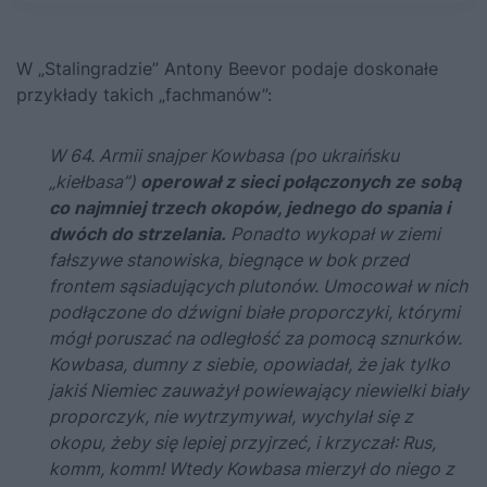
W
„Stalingradzie” Antony Beevor
podaje doskonałe
przykłady takich „fachmanów”:
W 64. Armii snajper Kowbasa (po ukraińsku
„kiełbasa”)
operował z sieci połączonych ze sobą
co najmniej trzech okopów, jednego do spania i
dwóch do strzelania.
Ponadto wykopał w ziemi
fałszywe stanowiska, biegnące w bok przed
frontem sąsiadujących plutonów. Umocował w nich
podłączone do dźwigni białe proporczyki, którymi
mógł poruszać na odległość za pomocą sznurków.
Kowbasa, dumny z siebie, opowiadał, że jak tylko
jakiś Niemiec zauważył powiewający niewielki biały
proporczyk, nie wytrzymywał, wychylał się z
okopu, żeby się lepiej przyjrzeć, i krzyczał: Rus,
komm, komm! Wtedy Kowbasa mierzył do niego z