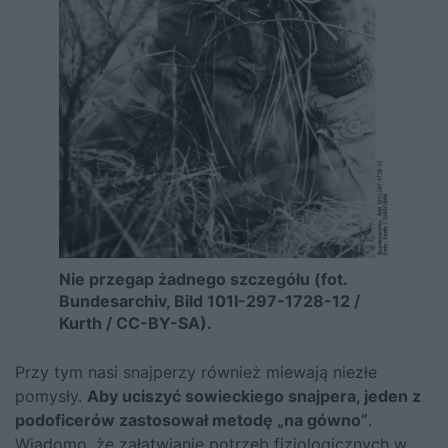
Nie przegap żadnego szczegółu (fot.
Bundesarchiv, Bild 101I-297-1728-12 /
Kurth / CC-BY-SA).
Przy tym nasi snajperzy również miewają niezłe
pomysły.
Aby uciszyć sowieckiego snajpera, jeden z
podoficerów zastosował metodę „na gówno”
.
Wiadomo, że załatwianie potrzeb fizjologicznych w