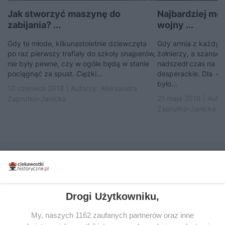
Jak stworzyć maszynę do
Najbardziej mor
zabijania? ...
wojny ...
Gdy te młode, kilkunastoletnie dziewczęta
Gdy armia z każdym 
po raz pierwszy trafiały do szkoły snajperów,
żołnierzy, a szanse 
nie były pewne, czy w ogóle będą w stanie
nadszedł czas na kr
pociągnąć za spust. Ciężki...
desperackie. Dla d
było...
10 czerwca 2018 | Autorzy:
Aleksandra
21 maja 2018 | Auto
Zaprutko-Janicka
Zaprutko-Janicka
KOMENTARZE
(57)
Dodaj komentarz
Drogi Użytkowniku,
Twój adres e-mail nie zostanie opublikowany.
Wymagane pola są oznaczone
*
My, naszych 1162 zaufanych partnerów oraz inne