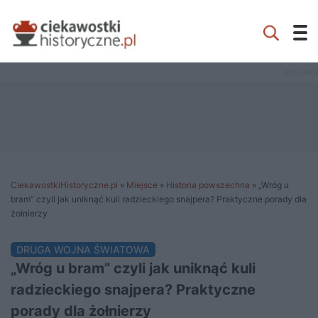
CiekawostkiHistoryczne.pl
»
Miejsce
»
Historia powszechna
»
„Wróg u
bram” czyli jak uniknąć kuli radzieckiego snajpera? Praktyczne porady dla
żołnierzy
DRUGA WOJNA ŚWIATOWA
„Wróg u bram” czyli jak uniknąć kuli
radzieckiego snajpera? Praktyczne
porady dla żołnierzy