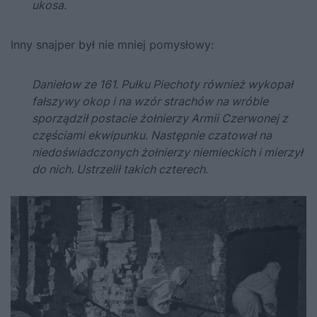
ukosa.
Inny snajper był nie mniej pomysłowy:
Daniełow ze 161. Pułku Piechoty również wykopał
fałszywy okop i na wzór strachów na wróble
sporządził postacie żołnierzy Armii Czerwonej z
częściami ekwipunku. Następnie czatował na
niedoświadczonych żołnierzy niemieckich i mierzył
do nich. Ustrzelił takich czterech
.