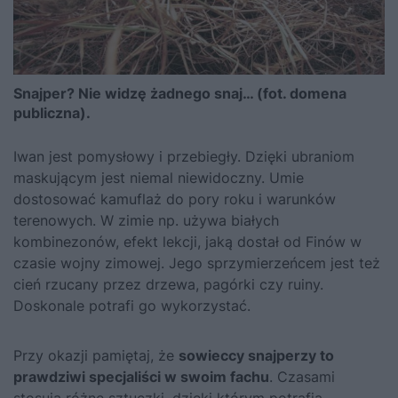
Snajper? Nie widzę żadnego snaj… (fot. domena
publiczna).
Iwan jest pomysłowy i przebiegły. Dzięki ubraniom
maskującym jest niemal niewidoczny. Umie
dostosować kamuflaż do pory roku i warunków
terenowych. W zimie np. używa białych
kombinezonów, efekt lekcji, jaką dostał od Finów w
czasie wojny zimowej. Jego sprzymierzeńcem jest też
cień rzucany przez drzewa, pagórki czy ruiny.
Doskonale potrafi go wykorzystać.
Przy okazji pamiętaj, że
sowieccy snajperzy to
prawdziwi specjaliści w swoim fachu
. Czasami
stosują różne sztuczki, dzięki którym potrafią