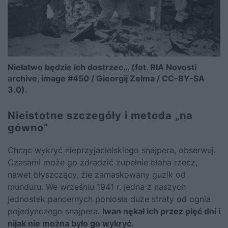
Niełatwo będzie ich dostrzec… (fot. RIA Novosti
archive, image #450 / Gieorgij Zelma / CC-BY-SA
3.0).
Nieistotne szczegóły i metoda „na
gówno”
Chcąc wykryć nieprzyjacielskiego snajpera, obserwuj.
Czasami może go zdradzić zupełnie błaha rzecz,
nawet błyszczący, źle zamaskowany guzik od
munduru. We wrześniu 1941 r. jedna z naszych
jednostek pancernych poniosła duże straty od ognia
pojedynczego snajpera.
Iwan nękał ich przez pięć dni i
nijak nie można było go wykryć.