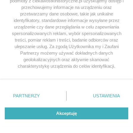
podmioty z ciekawostkihistoryczne.pl uzyskujemy dostęp i
KOMENTARZ
przechowujemy informacje na urządzeniu oraz
przetwarzamy dane osobowe, takie jak unikalne
identyfikatory, standardowe informacje wysyłane przez
urządzenie czy dane przeglądania w celu zapewniania
spersonalizowanych reklam, wybór spersonalizowanych
treści, pomiar reklam i treści, badanie odbiorców oraz
ulepszanie usług. Za zgodą Użytkownika my i Zaufani
Partnerzy możemy używać dokładnych danych
geolokalizacyjnych oraz aktywnie skanować
charakterystykę urządzenia do celów identyfikacji.
Ponieważ cenimy Twoją prywatność, prosimy o zgodę na
NAZWA
*
korzystanie z tych technologii poprzez kliknięcie
„Akceptuję”. Zgoda jest dobrowolna i zawsze możesz ją
zmienić/wycofać klikając przycisk ustawień prywatności
PARTNERZY
USTAWIENIA
E-MAIL
*
znajdujący się w lewym dolnym rogu strony
. Niektóre
rodzaje przetwarzania danych nie wymagają zgody
użytkownika, ale masz prawo sprzeciwić się takiemu
Akceptuję
przetwarzaniu. Preferencje będą miały zastosowania tylko
na tej witrynie.