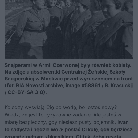
Snajperami w Armii Czerwonej były również kobiety.
Na zdjęciu absolwentki Centralnej Żeńskiej Szkoły
Snajperskiej w Moskwie przed wyruszeniem na front
(fot. RIA Novosti archive, image #58861 / B. Krasuckij
/ CC-BY-SA 3.0).
Koledzy wysyłają Cię po wodę, bo jesteś nowy?
Wiedz, że jest to ryzykowne zadanie. Ale jesteś w
miarę bezpieczny, gdy niesiesz pusty pojemnik.
Iwan
to sadysta i będzie wolał posłać Ci kulę, gdy będziesz
wracał z pełnym zbiornikiem. Ot tak, żeby reszta