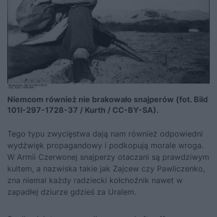
Niemcom również nie brakowało snajperów (fot. Bild
101I-297-1728-37 / Kurth / CC-BY-SA).
Tego typu zwycięstwa dają nam również odpowiedni
wydźwięk propagandowy i podkopują morale wroga.
W Armii Czerwonej snajperzy otaczani są prawdziwym
kultem, a nazwiska takie jak Zajcew czy Pawliczenko,
zna niemal każdy radziecki kołchoźnik nawet w
zapadłej dziurze gdzieś za Uralem.