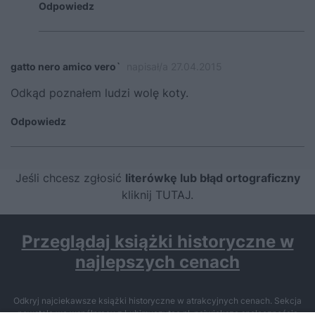
Odpowiedz
gatto nero amico vero`
napisał/a 27.04.2015
Odkąd poznałem ludzi wolę koty.
Odpowiedz
Jeśli chcesz zgłosić
literówkę lub błąd ortograficzny
kliknij TUTAJ
.
Przeglądaj książki historyczne w
najlepszych cenach
Odkryj najciekawsze książki historyczne w atrakcyjnych cenach. Sekcja
powstała we współpracy z Lubimyczytac.pl, największą społecznością