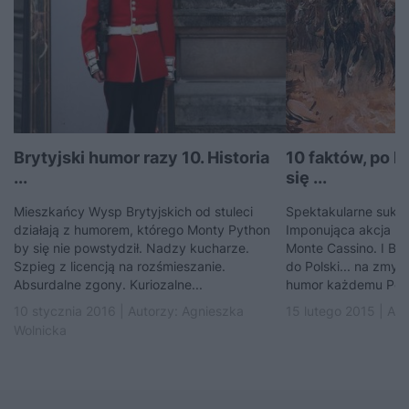
Brytyjski humor razy 10. Historia
10 faktów, po 
...
się ...
Mieszkańcy Wysp Brytyjskich od stuleci
Spektakularne sukces
działają z humorem, którego Monty Python
Imponująca akcja p
by się nie powstydził. Nadzy kucharze.
Monte Cassino. I Br
Szpieg z licencją na rozśmieszanie.
do Polski... na zmyw
Absurdalne zgony. Kuriozalne...
humor każdemu Pola
10 stycznia 2016 | Autorzy:
Agnieszka
15 lutego 2015 | Au
Wolnicka