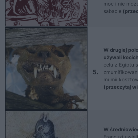
moc i nie może
sabacie
(przec
W drugiej poł
używali kocic
celu z Egiptu 
5.
zmumifikowany
mumii kosztow
(przeczytaj wi
W średniowiec
Francuzi uwielb