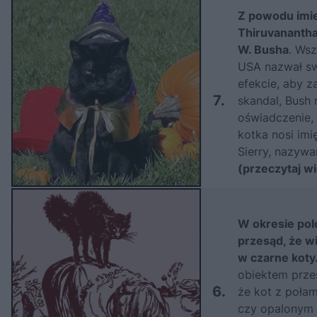
Z powodu imie
Thiruvanantha
W. Busha
. Wsz
USA nazwał sw
efekcie, aby 
7.
skandal, Bush 
oświadczenie, 
kotka nosi imi
Sierry, nazywa
(przeczytaj wi
W okresie po
przesąd, że w
w czarne koty
obiektem prz
6.
że kot z poła
czy opalonym 