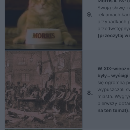
Morris II.
Był o
Swoją sławę 
9.
reklamach kar
przypadkach p
przedwstępnyc
(przeczytaj wi
W XIX-wieczn
były… wyścigi
się ogromną po
wypuszczali s
8.
miasta. Wygryw
pierwszy dota
na ten temat).