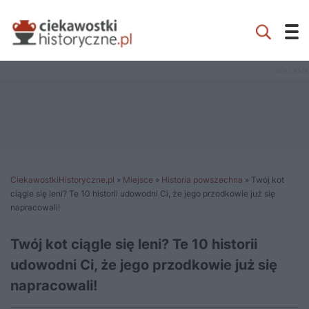
CiekawostkiHistoryczne.pl
»
Miejsce
»
Historia powszechna
»
Twój kot
ciągle się leni? Te 10 historii udowodni Ci, że jego przodkowie już się
napracowali!
Twój kot ciągle się leni? Te 10 historii
udowodni Ci, że jego przodkowie już się
napracowali!