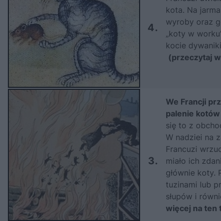
kota. Na jarm
wyroby oraz g
4.
„koty w worku”
kocie dywanik
(przeczytaj w
We Francji prz
palenie kotów
się to z obcho
W nadziei na 
Francuzi wrzuc
3.
miało ich zda
głównie koty. 
tuzinami lub 
słupów i równ
więcej na ten 