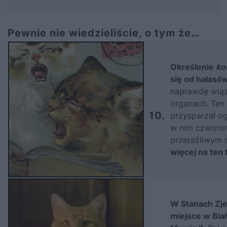
Pewnie nie wiedzieliście, o tym że…
Określenie
ko
się od hałasó
naprawdę wiąza
organach. Ten
10.
przysparzał o
w nim czworon
przeraźliwym
więcej na ten 
W Stanach Zj
miejsce w Bia