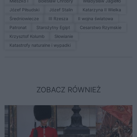
Mieszko I
Bolesław Chrobry
Władysław Jagiełło
Józef Piłsudski
Józef Stalin
Katarzyna II Wielka
średniowiecze
III Rzesza
II wojna światowa
patronat
Starożytny Egipt
Cesarstwo Rzymskie
Krzysztof Kolumb
Słowianie
Katastrofy naturalne i wypadki
ZOBACZ RÓWNIEŻ