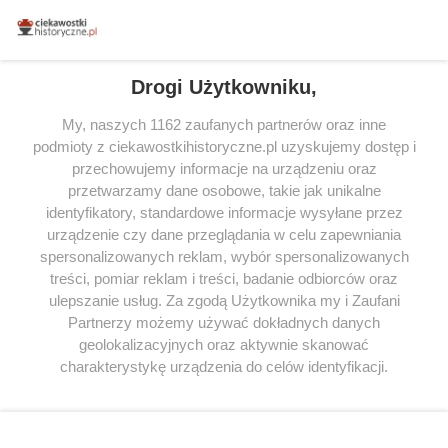
miłośników literatury w Polsce – dzięki temu możesz wybierać spośród
tytułów najwyżej ocenianych przez czytelników.
Drogi Użytkowniku,
My, naszych 1162 zaufanych partnerów oraz inne
podmioty z ciekawostkihistoryczne.pl uzyskujemy dostęp i
SERWIS
przechowujemy informacje na urządzeniu oraz
przetwarzamy dane osobowe, takie jak unikalne
SPOŁECZNOŚĆ
identyfikatory, standardowe informacje wysyłane przez
urządzenie czy dane przeglądania w celu zapewniania
WSPÓŁPRACA
spersonalizowanych reklam, wybór spersonalizowanych
KONTAKT
treści, pomiar reklam i treści, badanie odbiorców oraz
ulepszanie usług. Za zgodą Użytkownika my i Zaufani
Partnerzy możemy używać dokładnych danych
geolokalizacyjnych oraz aktywnie skanować
charakterystykę urządzenia do celów identyfikacji.
ODWIEDŹ RÓWNIEŻ:
Ponieważ cenimy Twoją prywatność, prosimy o zgodę na
korzystanie z tych technologii poprzez kliknięcie
„Akceptuję”. Zgoda jest dobrowolna i zawsze możesz ją