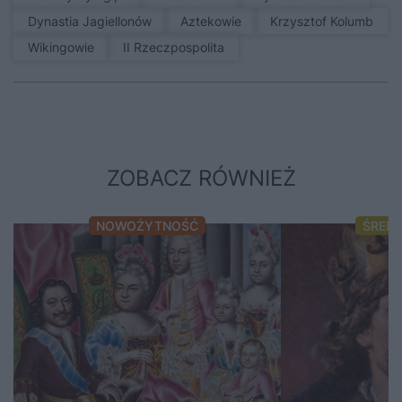
Dynastia Jagiellonów
Aztekowie
Krzysztof Kolumb
Wikingowie
II Rzeczpospolita
ZOBACZ RÓWNIEŻ
NOWOŻYTNOŚĆ
ŚRED