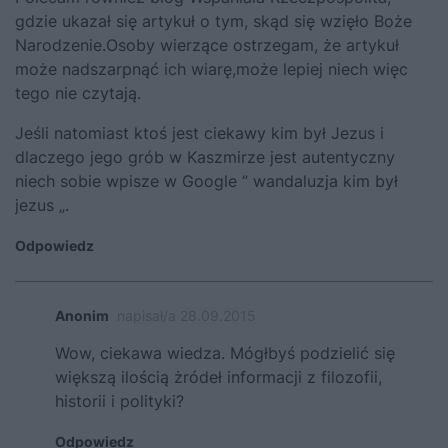
gdzie ukazał się artykuł o tym, skąd się wzięło Boże
Narodzenie.Osoby wierzące ostrzegam, że artykuł
może nadszarpnąć ich wiarę,może lepiej niech więc
tego nie czytają.
Jeśli natomiast ktoś jest ciekawy kim był Jezus i
dlaczego jego grób w Kaszmirze jest autentyczny
niech sobie wpisze w Google ” wandaluzja kim był
jezus „.
Odpowiedz
Anonim
napisał/a 28.09.2015
Wow, ciekawa wiedza. Mógłbyś podzielić się
większą ilością żródeł informacji z filozofii,
historii i polityki?
Odpowiedz