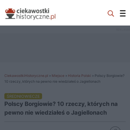
CiekawostkiHistoryczne.pl
»
Miejsce
»
Historia Polski
»
Polscy Borgiowie?
10 rzeczy, których na pewno nie wiedziałeś o Jagiellonach
ŚREDNIOWIECZE
Polscy Borgiowie? 10 rzeczy, których na
pewno nie wiedziałeś o Jagiellonach