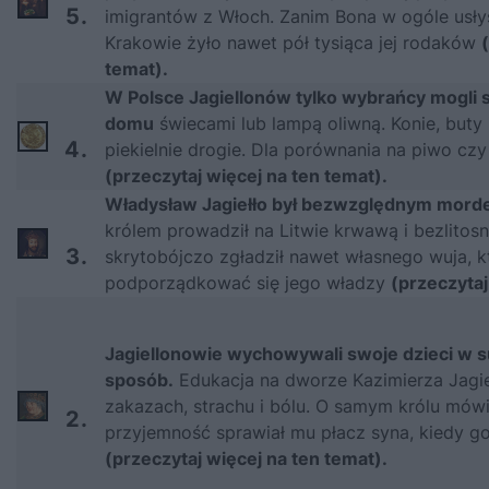
5.
imigrantów z Włoch. Zanim Bona w ogóle usły
Krakowie żyło nawet pół tysiąca jej rodaków
temat).
W Polsce Jagiellonów tylko wybrańcy mogli s
domu
świecami lub lampą oliwną. Konie, buty 
4.
piekielnie drogie. Dla porównania na piwo cz
(przeczytaj więcej na ten temat).
Władysław Jagiełło był bezwzględnym morde
królem prowadził na Litwie krwawą i bezlitosną
3.
skrytobójczo zgładził nawet własnego wuja, kt
podporządkować się jego władzy
(przeczytaj
Jagiellonowie wychowywali swoje dzieci w s
sposób.
Edukacja na dworze Kazimierza Jagiel
zakazach, strachu i bólu. O samym królu mówi
2.
przyjemność sprawiał mu płacz syna, kiedy go
(przeczytaj więcej na ten temat).