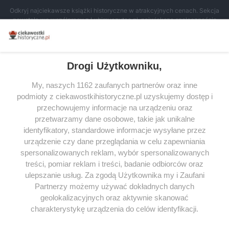
Odkryj najciekawsze książki historyczne w atrakcyjnych cenach. Sekcja
powstała we współpracy z Lubimyczytac.pl, największą społecznością
miłośników literatury w Polsce – dzięki temu możesz wybierać spośród
tytułów najwyżej ocenianych przez czytelników.
Drogi Użytkowniku,
My, naszych 1162 zaufanych partnerów oraz inne
podmioty z ciekawostkihistoryczne.pl uzyskujemy dostęp i
SERWIS
przechowujemy informacje na urządzeniu oraz
przetwarzamy dane osobowe, takie jak unikalne
SPOŁECZNOŚĆ
identyfikatory, standardowe informacje wysyłane przez
urządzenie czy dane przeglądania w celu zapewniania
WSPÓŁPRACA
spersonalizowanych reklam, wybór spersonalizowanych
KONTAKT
treści, pomiar reklam i treści, badanie odbiorców oraz
ulepszanie usług. Za zgodą Użytkownika my i Zaufani
Partnerzy możemy używać dokładnych danych
geolokalizacyjnych oraz aktywnie skanować
charakterystykę urządzenia do celów identyfikacji.
ODWIEDŹ RÓWNIEŻ:
Ponieważ cenimy Twoją prywatność, prosimy o zgodę na