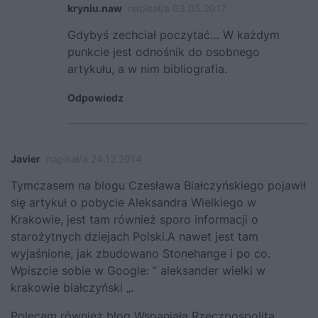
kryniu.naw
napisał/a 03.05.2017
Gdybyś zechciał poczytać… W każdym
punkcie jest odnośnik do osobnego
artykułu, a w nim bibliografia.
Odpowiedz
Javier
napisał/a 24.12.2014
Tymczasem na blogu Czesława Białczyńskiego pojawił
się artykuł o pobycie Aleksandra Wielkiego w
Krakowie, jest tam również sporo informacji o
starożytnych dziejach Polski.A nawet jest tam
wyjaśnione, jak zbudowano Stonehange i po co.
Wpiszcie sobie w Google: ” aleksander wielki w
krakowie białczyński „.
Polecam również blog Wspaniała Rzeczpospolita,