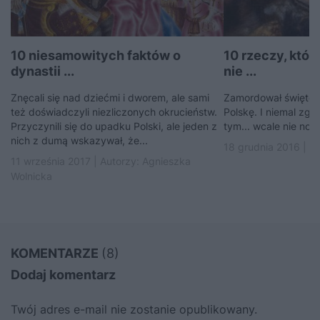
10 niesamowitych faktów o
10 rzeczy, któ
dynastii ...
nie ...
Znęcali się nad dziećmi i dworem, ale sami
Zamordował świętego
też doświadczyli niezliczonych okrucieństw.
Polskę. I niemal zgi
Przyczynili się do upadku Polski, ale jeden z
tym... wcale nie nos
nich z dumą wskazywał, że...
18 grudnia 2016 | A
11 września 2017 | Autorzy:
Agnieszka
Wolnicka
KOMENTARZE
(8)
Dodaj komentarz
Twój adres e-mail nie zostanie opublikowany.