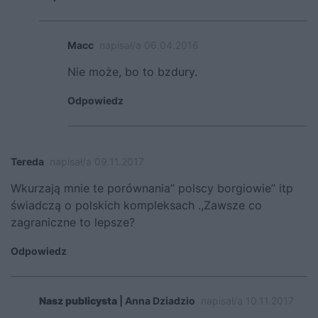
Macc
napisał/a 06.04.2016
Nie może, bo to bzdury.
Odpowiedz
Tereda
napisał/a 09.11.2017
Wkurzają mnie te porównania” polscy borgiowie” itp
świadczą o polskich kompleksach .,Zawsze co
zagraniczne to lepsze?
Odpowiedz
Nasz publicysta
| Anna Dziadzio
napisał/a 10.11.2017