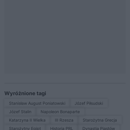
Wyróżnione tagi
Stanisław August Poniatowski
Józef Piłsudski
Józef Stalin
Napoleon Bonaparte
Katarzyna II Wielka
III Rzesza
Starożytna Grecja
Starożytny Egipt
Historia PRL
Dynastia Piastów