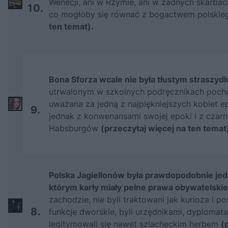
Wenecji, ani w Rzymie, ani w żadnych skarbach
10.
co mogłoby się równać z bogactwem polskie
ten temat).
Bona Sforza wcale nie była tłustym straszyd
utrwalonym w szkolnych podręcznikach poch
uważana za jedną z najpiękniejszych kobiet e
9.
jednak z konwenansami swojej epoki i z czar
Habsburgów
(przeczytaj więcej na ten temat
Polska Jagiellonów była prawdopodobnie je
którym karły miały pełne prawa obywatelskie
zachodzie, nie byli traktowani jak kurioza i p
8.
funkcje dworskie, byli urzędnikami, dyplomata
legitymowali się nawet szlacheckim herbem
(