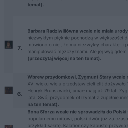
temat).
Barbara Radziwiłłówna wcale nie miała urody
niezwykłym pięknie pochodzą w większości do
mówiono o niej, że ma niezwykły charakter i p
7.
manipulować mężczyznami. Ale jej wyglądem ni
(przeczytaj więcej na ten temat).
Wbrew przydomkowi, Zygmunt Stary wcale ni
XVI wieku wielu przedstawicieli elit dożywało
Henryk Brunszwicki, umarł mają aż 79 lat. Zy
6.
lata. Swój przydomek otrzymał z zupełnie in
na ten temat).
Bona Sforza wcale nie sprowadziła do Polski
popularnemu mitowi, polski dwór już za czasó
przykład sałatę. Kalafior czy kapustę przywioz