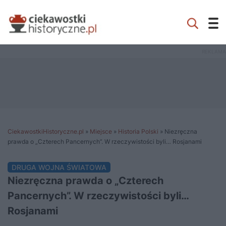
CiekawostkiHistoryczne.pl
»
Miejsce
»
Historia Polski
»
Niezręczna
prawda o „Czterech Pancernych”. W rzeczywistości byli… Rosjanami
DRUGA WOJNA ŚWIATOWA
Niezręczna prawda o „Czterech
Pancernych”. W rzeczywistości byli…
Rosjanami