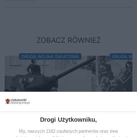
ZOBACZ RÓWNIEŻ
DRUGA WOJNA ŚWIATOWA
DRUGA WO
Drogi Użytkowniku,
My, naszych 1162 zaufanych partnerów oraz inne