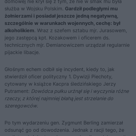
domowej nie krył się z tym, że nie w smak mu była
służba w Wojsku Polskim.
Gardził podległymi mu
żołnierzami i posiadał jeszcze jedną negatywną,
szczególnie w warunkach wojennych, cechę: był
alkoholikiem
. Wraz z szefem sztabu mjr. Jurasowem,
jego zastępcą kpt. Kozakowem i oficerem ds.
technicznych mjr. Demianowiczem urządzał regularnie
pijackie libacje.
Głośnym echem odbił się incydent, kiedy to, jak
stwierdził oficer polityczny 1. Dywizji Piechoty,
cytowany w książce Kacpra śledzińskiego Jerzy
Putrament:
Dowódca pułku urżnął się i wyczynia różne
rzeczy, z której najmniej błahą jest strzelanie do
szeregowców
.
Po tym wydarzeniu gen. Zygmunt Berling zamierzał
odsunąć go od dowodzenia. Jednak z racji tego, że