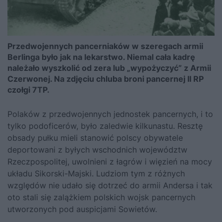
Przedwojennych pancerniaków w szeregach armii
Berlinga było jak na lekarstwo. Niemal cała kadrę
należało wyszkolić od zera lub „wypożyczyć” z Armii
Czerwonej. Na zdjęciu chluba broni pancernej II RP
czołgi 7TP.
Polaków z przedwojennych jednostek pancernych, i to
tylko podoficerów, było zaledwie kilkunastu. Resztę
obsady pułku mieli stanowić polscy obywatele
deportowani z byłych wschodnich województw
Rzeczpospolitej, uwolnieni z łagrów i więzień na mocy
układu
Sikorski
-Majski. Ludziom tym z różnych
względów nie udało się dotrzeć do armii Andersa i tak
oto stali się zalążkiem polskich wojsk pancernych
utworzonych pod auspicjami Sowietów.