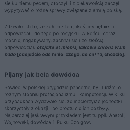
się ku niemu pędem, otoczyli i z ciekawością zaczęli
wypytywać o różne sprawy związane z armią polską.
Zdziwiło ich to, że żołnierz ten jakoś niechętnie im
odpowiadał i do tego po rosyjsku. W końcu, coraz
mocniej nagabywany, żachnął się i ze złością
odpowiedział:
otojdite ot mienia, kakowo chrena wam
nado
[odejdźcie ode mnie, czego, do ch**a, chcecie]
.
Pijany jak bela dowódca
Sowieci w polskiej brygadzie pancernej byli ludźmi o
różnym stopniu profesjonalizmu i kompetencji. W kilku
przypadkach wydawało się, że macierzyste jednostki
skorzystały z okazji i po prostu się ich pozbyły.
Najbardziej jaskrawym przykładem jest tu ppłk Anatolij
Wojnowski, dowódca 1. Pułku Czołgów.