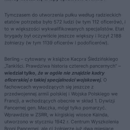
Tymczasem do utworzenia pułku według radzieckich
etatów potrzeba było 572 ludzi (w tym 112 oficerów), i
to w większości wykwalifikowanych specjalistów. Etat
brygady był oczywiście jeszcze większy i liczył 2188
żołnierzy (w tym 1139 oficerów i podoficerów).
Berling – cytowany w książce Kacpra Śledzińskiego
„Tankiści. Prawdziwa historia czterech pancernych”
–
wiedział tylko,
że w ogóle nie znajdzie kadry
oficerskiej o takiej specjalności wojskowej
.
O
fachowcach wywodzących się jeszcze z
przedwojennej armii polskiej i Wojska Polskiego we
Francji, a wchodzących obecnie w skład 1. Dywizji
Pancernej gen. Maczka, mógł tylko pomarzyć.
Wprawdzie w ZSRR, w kirgiskiej wiosce Kainda,
utworzono w styczniu 1942 r. Centrum Wyszkolenia
Broni Pancernej, ale ci żołnierze już dwa miesiące