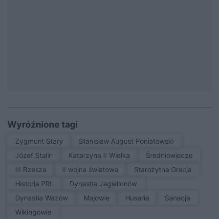
Wyróżnione tagi
Zygmunt Stary
Stanisław August Poniatowski
Józef Stalin
Katarzyna II Wielka
średniowiecze
III Rzesza
II wojna światowa
Starożytna Grecja
Historia PRL
Dynastia Jagiellonów
Dynastia Wazów
Majowie
Husaria
sanacja
Wikingowie