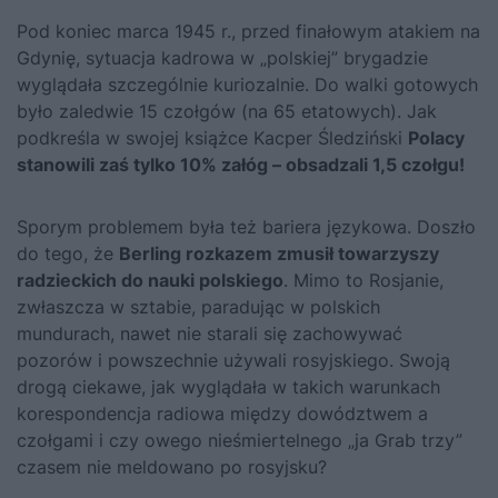
Pod koniec marca 1945 r., przed finałowym atakiem na
Gdynię, sytuacja kadrowa w „polskiej” brygadzie
wyglądała szczególnie kuriozalnie. Do walki gotowych
było zaledwie 15 czołgów (na 65 etatowych).
Jak
podkreśla w swojej książce Kacper Śledziński
Polacy
stanowili zaś tylko 10% załóg – obsadzali 1,5 czołgu!
Sporym problemem była też bariera językowa. Doszło
do tego, że
Berling rozkazem zmusił towarzyszy
radzieckich do nauki polskiego
. Mimo to Rosjanie,
zwłaszcza w sztabie, paradując w polskich
mundurach, nawet nie starali się zachowywać
pozorów i powszechnie używali rosyjskiego. Swoją
drogą ciekawe, jak wyglądała w takich warunkach
korespondencja radiowa między dowództwem a
czołgami i czy owego nieśmiertelnego „ja Grab trzy”
czasem nie meldowano po rosyjsku?