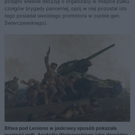
podjęto właśnie decyzję o organizacji w miejsce pułku
czołgów brygady pancernej, opój w niej pozostał (do
tego posiadał swoistego promotora w osobie gen.
Świerczewskiego).
Bitwa pod Leniono w jaskrawy sposób pokazała
wartość ppłk. Anatolija Wojnowskiego jako dowódcy.