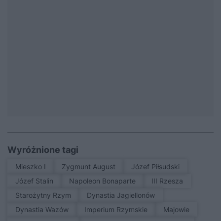
Wyróżnione tagi
Mieszko I
Zygmunt August
Józef Piłsudski
Józef Stalin
Napoleon Bonaparte
III Rzesza
Starożytny Rzym
Dynastia Jagiellonów
Dynastia Wazów
Imperium Rzymskie
Majowie