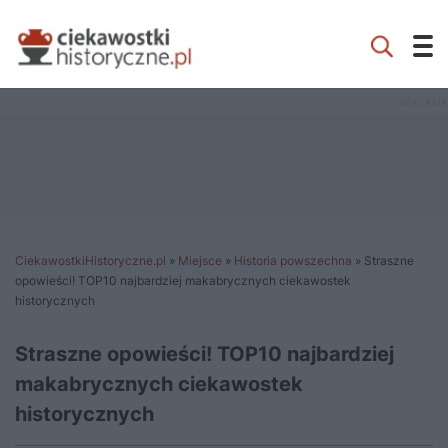
CiekawostkiHistoryczne.pl
»
Miejsce
»
Historia powszechna
»
Straszne
opowieści! TOP10 najbardziej makabrycznych ciekawostek
historycznych
Straszne opowieści! TOP10 najbardziej
makabrycznych ciekawostek
historycznych