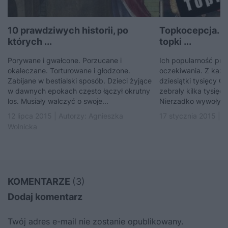
10 prawdziwych historii, po
Topkocepcja. N
których ...
topki ...
Porywane i gwałcone. Porzucane i
Ich popularność prz
okaleczane. Torturowane i głodzone.
oczekiwania. Z każd
Zabijane w bestialski sposób. Dzieci żyjące
dziesiątki tysięcy C
w dawnych epokach często łączył okrutny
zebrały kilka tysięc
los. Musiały walczyć o swoje...
Nierzadko wywoływał
12 lipca 2015 | Autorzy:
Agnieszka
17 stycznia 2015 | 
Wolnicka
KOMENTARZE
(3)
Dodaj komentarz
Twój adres e-mail nie zostanie opublikowany.