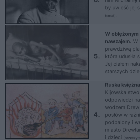
by uwieść jej 
temat
)
.
W oblężonym L
nawzajem.
W 1
prawdziwą plag
5.
która udusiła 
Jej ciałem nak
starszych dzie
Ruska księżna
Kijowska stwor
odpowiedzi na
wodzem Drewl
4.
posłów w łaźni
podpalony i ws
miasto Drewla
i dzieci
(
przeczyta