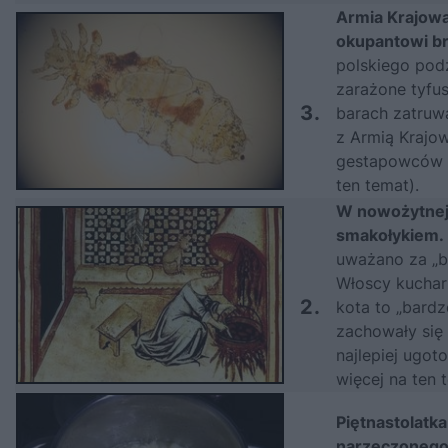
Armia Krajow
okupantowi br
polskiego pod
zarażone tyfu
3.
barach zatruw
z Armią Krajow
gestapowców s
ten temat
).
W nowożytnej 
smakołykiem.
uważano za „bl
Włoscy kucharz
2.
kota to „bardz
zachowały się 
najlepiej ugo
więcej na ten 
Piętnastolatk
narzeczonego