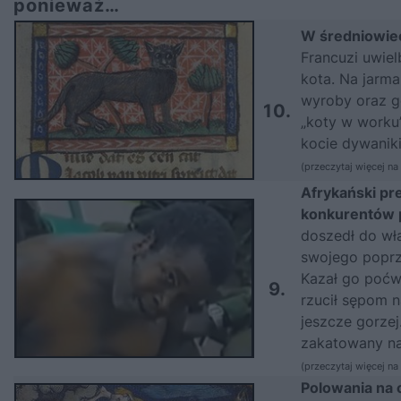
ponieważ…
W średniowiec
Francuzi uwielb
kota. Na jarm
wyroby oraz g
10.
„koty w worku”
kocie dywanik
(
przeczytaj więcej na
Afrykański pr
konkurentów p
doszedł do wł
swojego poprze
Kazał go poćw
9.
rzucił sępom 
jeszcze gorzej
zakatowany na 
(
przeczytaj więcej na
Polowania na 