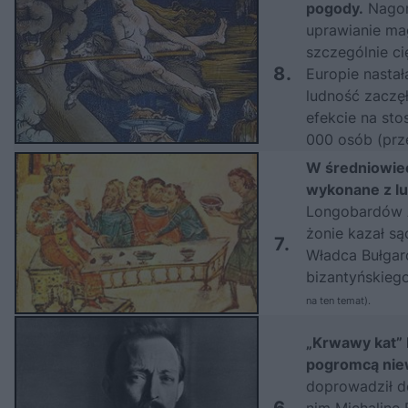
pogody.
Nagon
uprawianie mag
szczególnie c
8.
Europie nasta
ludność zaczę
efekcie na sto
000 osób (
prz
W średniowiec
wykonane z lu
Longobardów A
żonie kazał są
7.
Władca Bułgar
bizantyńskieg
na ten temat
).
„Krwawy kat” F
pogromcą niew
doprowadził 
6.
nim Michalinę F