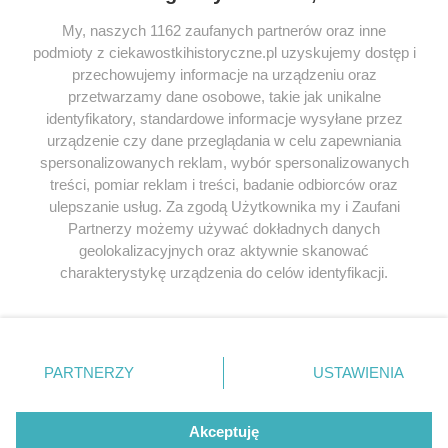
My, naszych 1162 zaufanych partnerów oraz inne
podmioty z ciekawostkihistoryczne.pl uzyskujemy dostęp i
SERWIS
przechowujemy informacje na urządzeniu oraz
przetwarzamy dane osobowe, takie jak unikalne
SPOŁECZNOŚĆ
identyfikatory, standardowe informacje wysyłane przez
urządzenie czy dane przeglądania w celu zapewniania
WSPÓŁPRACA
spersonalizowanych reklam, wybór spersonalizowanych
KONTAKT
treści, pomiar reklam i treści, badanie odbiorców oraz
ulepszanie usług. Za zgodą Użytkownika my i Zaufani
Partnerzy możemy używać dokładnych danych
geolokalizacyjnych oraz aktywnie skanować
charakterystykę urządzenia do celów identyfikacji.
ODWIEDŹ RÓWNIEŻ:
Ponieważ cenimy Twoją prywatność, prosimy o zgodę na
korzystanie z tych technologii poprzez kliknięcie
„Akceptuję”. Zgoda jest dobrowolna i zawsze możesz ją
zmienić/wycofać klikając przycisk ustawień prywatności
PARTNERZY
USTAWIENIA
znajdujący się w lewym dolnym rogu strony
. Niektóre
Lubimyczytac.pl • Największy serwis o
książkach
Twojahistoria.pl • Historia jakiej nie znasz
rodzaje przetwarzania danych nie wymagają zgody
użytkownika, ale masz prawo sprzeciwić się takiemu
Akceptuję