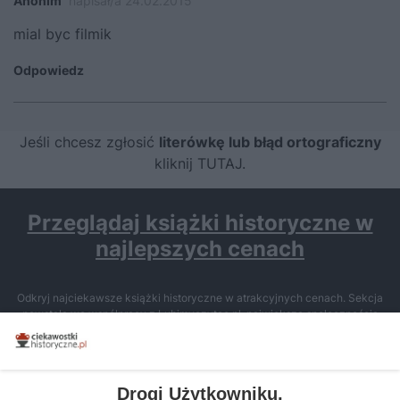
Anonim
napisał/a 24.02.2015
mial byc filmik
Odpowiedz
Jeśli chcesz zgłosić
literówkę lub błąd ortograficzny
kliknij TUTAJ
.
Przeglądaj książki historyczne w
najlepszych cenach
Odkryj najciekawsze książki historyczne w atrakcyjnych cenach. Sekcja
powstała we współpracy z Lubimyczytac.pl, największą społecznością
miłośników literatury w Polsce – dzięki temu możesz wybierać spośród
tytułów najwyżej ocenianych przez czytelników.
Drogi Użytkowniku,