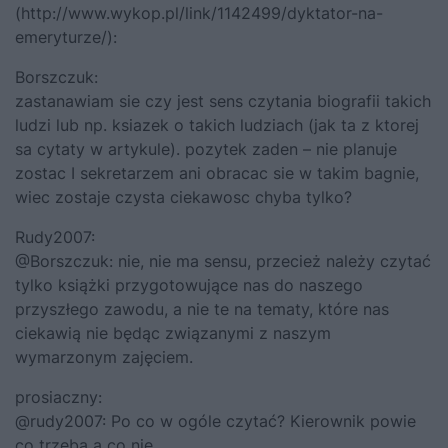
(
http://www.wykop.pl/link/1142499/dyktator-na-
emeryturze/
):
Borszczuk:
zastanawiam sie czy jest sens czytania biografii takich
ludzi lub np. ksiazek o takich ludziach (jak ta z ktorej
sa cytaty w artykule). pozytek zaden – nie planuje
zostac I sekretarzem ani obracac sie w takim bagnie,
wiec zostaje czysta ciekawosc chyba tylko?
Rudy2007:
@Borszczuk: nie, nie ma sensu, przecież należy czytać
tylko książki przygotowujące nas do naszego
przyszłego zawodu, a nie te na tematy, które nas
ciekawią nie będąc związanymi z naszym
wymarzonym zajęciem.
prosiaczny:
@rudy2007: Po co w ogóle czytać? Kierownik powie
co trzeba a co nie.