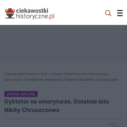
CiekawostkiHistoryczne.pl
»
Temat
»
Historia życia codziennego i
obyczajów
»
Dyktator na emeryturze. Ostatnie lata Nikity Chruszczowa
ZIMNA WOJNA
Dyktator na emeryturze. Ostatnie lata
Nikity Chruszczowa