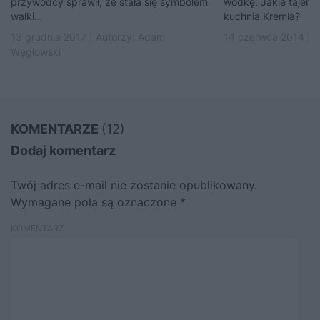
przywódcy sprawił, że stała się symbolem
wódkę. Jakie tajemn
walki...
kuchnia Kremla?
13 grudnia 2017 | Autorzy:
Adam
14 czerwca 2014 | A
Węgłowski
KOMENTARZE
(12)
Dodaj komentarz
Twój adres e-mail nie zostanie opublikowany.
Wymagane pola są oznaczone
*
KOMENTARZ