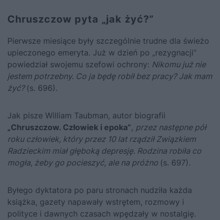
Chruszczow pyta „jak żyć?”
Pierwsze miesiące były szczególnie trudne dla świeżo
upieczonego emeryta. Już w dzień po „rezygnacji”
powiedział swojemu szefowi ochrony:
Nikomu już nie
jestem potrzebny. Co ja będę robił bez pracy? Jak mam
żyć?
(s. 696).
Jak pisze William Taubman, autor biografii
„Chruszczow. Człowiek i epoka”
,
przez następne pół
roku człowiek, który przez 10 lat rządził Związkiem
Radzieckim miał głęboką depresję. Rodzina robiła co
mogła, żeby go pocieszyć, ale na próżno
(s. 697)
.
Byłego dyktatora po paru stronach nudziła każda
książka, gazety napawały wstrętem, rozmowy i
polityce i dawnych czasach wpędzały w nostalgię.