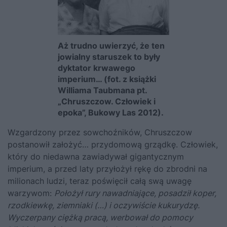
Aż trudno uwierzyć, że ten
jowialny staruszek to były
dyktator krwawego
imperium… (fot. z książki
Williama Taubmana pt.
„Chruszczow. Człowiek i
epoka”, Bukowy Las 2012).
Wzgardzony przez sowchoźników,
Chruszczow
postanowił założyć… przydomową grządkę. Człowiek,
który do niedawna zawiadywał gigantycznym
imperium, a przed laty przyłożył rękę
do zbrodni
na
milionach ludzi, teraz poświęcił całą swą uwagę
warzywom:
Położył rury nawadniające, posadził koper,
rzodkiewkę, ziemniaki (…) i oczywiście kukurydzę.
Wyczerpany ciężką pracą, werbował do pomocy