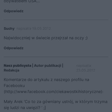
obywatelem USA…
Odpowiedz
Suchy
napisał/a 19.05.2012
Najwidoczniej w świecie przejrzał na oczy ;)
Odpowiedz
Nasz publicysta
| Autor publikacji |
napisał/a
Redakcja
23.05.2012
Komentarze do artykułu z naszego profilu na
Facebooku
(
http://www.facebook.com/ciekawostkihistoryczne
):
Mały Arek
‎’Co to za gówniany ustrój, w którym trzyma
się ludzi na uwięzi? ’ ;]