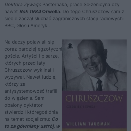
Doktora Żywago
Pasternaka, prace Sołżenicyna czy
nawet
Rok 1984
Orwella
. Do tego Chruszczow sam z
siebie zaczął słuchać zagranicznych stacji radiowych:
BBC, Głosu Ameryki.
Na daczy pojawiali się
coraz bardziej egzotyczni
goście. Artyści i pisarze,
których przed laty
Chruszczow
wyklinał i
wyzywał. Nawet ludzie,
którzy za
antysystemowość trafili
do więzienia. Sam
obalony dyktator
stwierdził któregoś dnia
na temat socjalizmu:
Co
to za gówniany ustrój, w