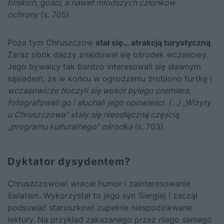
bliskich, gości, a nawet młodszych członków
ochrony
(s. 705).
Poza tym
Chruszczow
stał się… atrakcją turystyczną
.
Zaraz obok daczy znajdował się ośrodek wczasowy.
Jego bywalcy tak bardzo interesowali się sławnym
sąsiadem, że w końcu w ogrodzeniu zrobiono furtkę i
wczasowicze tłoczyli się wokół byłego premiera,
fotografowali go i słuchali jego opowieści. (…) „Wizyty
u Chruszczowa” stały się nieodłączną częścią
„programu kulturalnego” ośrodka
(s. 703)
.
Dyktator dysydentem?
Chruszczowowi
wracał humor i zainteresowanie
światem. Wykorzystał to jego syn Siergiej i zaczął
podsuwać staruszkowi zupełnie niespodziewane
lektury. Na przykład zakazanego przez niego samego