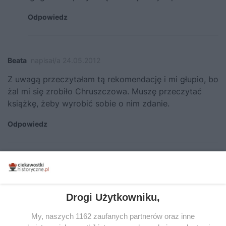
Odpowiedz
Beata
napisał/a 24.05.2012
Z uwagą przeczytałam tą rekomendację i mi głupio, bo
żal mi się zrobiło Chruszczowa. Muszę przeczytać
książkę, żeby wyrobić sobie o nim zdanie.
Odpowiedz
Funio
napisał/a 25.05.2012
Co też się zdarzyło we wczesnych latach 60.? Tylko
kryzys kubański, czy coś więcej? Prezydent Kennedy
Drogi Użytkowniku,
skończył życie w dziwnych okolicznościach,
Chruszczow z kolei poszedł w równie tajemniczą
My, naszych 1162 zaufanych partnerów oraz inne