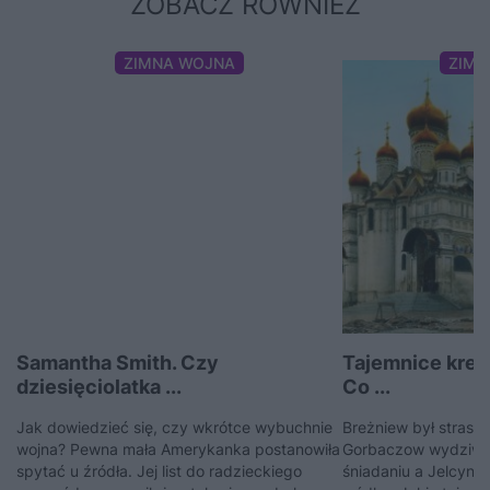
ZOBACZ RÓWNIEŻ
ZIMNA WOJNA
ZIMN
Samantha Smith. Czy
Tajemnice krem
dziesięciolatka ...
Co ...
Jak dowiedzieć się, czy wkrótce wybuchnie
Breżniew był strasz
wojna? Pewna mała Amerykanka postanowiła
Gorbaczow wydziwia
spytać u źródła. Jej list do radzieckiego
śniadaniu a Jelcyn w