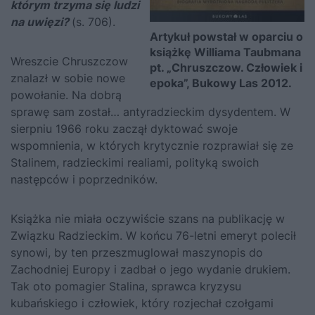
którym trzyma się ludzi
na uwięzi?
(s. 706).
Artykuł powstał w oparciu o
książkę Williama Taubmana
Wreszcie
Chruszczow
pt. „Chruszczow. Człowiek i
znalazł w sobie nowe
epoka”, Bukowy Las 2012.
powołanie. Na dobrą
sprawę sam został… antyradzieckim dysydentem. W
sierpniu 1966 roku zaczął dyktować swoje
wspomnienia, w których krytycznie rozprawiał się ze
Stalinem
, radzieckimi realiami, polityką swoich
następców i poprzedników.
Książka nie miała oczywiście szans na publikację w
Związku Radzieckim. W końcu 76-letni emeryt polecił
synowi, by ten przeszmuglował maszynopis do
Zachodniej Europy i zadbał o jego wydanie drukiem.
Tak oto pomagier
Stalina
, sprawca kryzysu
kubańskiego i człowiek, który rozjechał czołgami