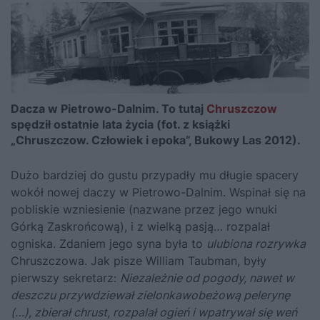
Dacza w Pietrowo-Dalnim. To tutaj
Chruszczow
spędził ostatnie lata życia (fot. z książki
„Chruszczow. Człowiek i epoka”, Bukowy Las 2012).
Dużo bardziej do gustu przypadły mu długie spacery
wokół nowej daczy w Pietrowo-Dalnim. Wspinał się na
pobliskie wzniesienie (nazwane przez jego wnuki
Górką Zaskrońcową), i z wielką pasją… rozpalał
ogniska. Zdaniem jego syna była to
ulubiona rozrywka
Chruszczowa
.
Jak pisze William Taubman
, były
pierwszy sekretarz:
Niezależnie od pogody, nawet w
deszczu przywdziewał zielonkawobeżową pelerynę
(…), zbierał chrust, rozpalał ogień i wpatrywał się weń