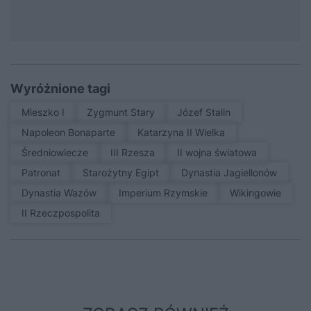
Wyróżnione tagi
Mieszko I
Zygmunt Stary
Józef Stalin
Napoleon Bonaparte
Katarzyna II Wielka
średniowiecze
III Rzesza
II wojna światowa
patronat
Starożytny Egipt
Dynastia Jagiellonów
Dynastia Wazów
Imperium Rzymskie
Wikingowie
II Rzeczpospolita