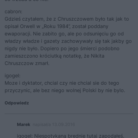
cabron:
Gdzieś czytałem, że z Chruszczowem było tak jak to
opisał Orwell w „Roku 1984”, został poddany
ewaporacji. Nie zabito go, ale po odsunięciu go od
władzy władze i gazety zachowywały się tak jakby go
nigdy nie było. Dopiero po jego śmierci podobno
zamieszczono króciutką notatkę, że Nikita
Chruszczow zmarł.
igogel:
Moze i dyktator, chcial czy nie chcial sie do tego
przyczynic, ale bez niego wolnej Polski by nie bylo.
Odpowiedz
Marek
napisał/a 13.09.2016
igogel: Niespotykaną brednię tutaj zapodałeś.