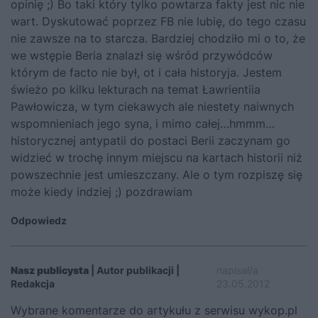
opinię ;) Bo taki który tylko powtarza fakty jest nic nie
wart. Dyskutować poprzez FB nie lubię, do tego czasu
nie zawsze na to starcza. Bardziej chodziło mi o to, że
we wstępie Beria znalazł się wśród przywódców
którym de facto nie był, ot i cała historyja. Jestem
świeżo po kilku lekturach na temat Ławrientiia
Pawłowicza, w tym ciekawych ale niestety naiwnych
wspomnieniach jego syna, i mimo całej…hmmm…
historycznej antypatii do postaci Berii zaczynam go
widzieć w trochę innym miejscu na kartach historii niż
powszechnie jest umieszczany. Ale o tym rozpiszę się
może kiedy indziej ;) pozdrawiam
Odpowiedz
Nasz publicysta
| Autor publikacji |
napisał/a
Redakcja
23.05.2012
Wybrane komentarze do artykułu z serwisu wykop.pl