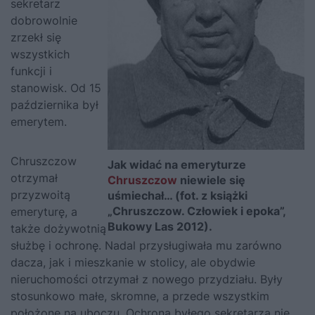
sekretarz
dobrowolnie
zrzekł się
wszystkich
funkcji i
stanowisk. Od 15
października był
emerytem.
Chruszczow
Jak widać na emeryturze
otrzymał
Chruszczow
niewiele się
przyzwoitą
uśmiechał… (fot. z książki
„Chruszczow. Człowiek i epoka”,
emeryturę, a
Bukowy Las 2012).
także dożywotnią
służbę i ochronę. Nadal przysługiwała mu zarówno
dacza, jak i mieszkanie w stolicy, ale obydwie
nieruchomości otrzymał z nowego przydziału. Były
stosunkowo małe, skromne, a przede wszystkim
położone na uboczu. Ochrona byłego sekretarza nie