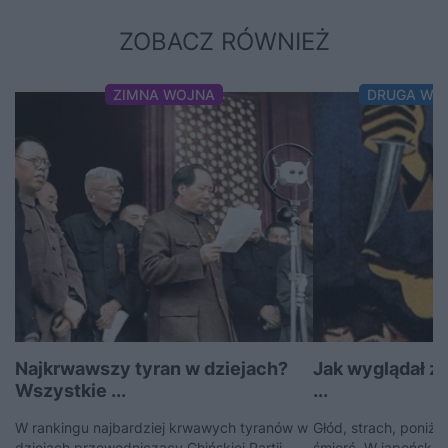
ZOBACZ RÓWNIEŻ
ZIMNA WOJNA
DRUGA WO
Najkrwawszy tyran w dziejach?
Jak wyglądał z
Wszystkie ...
...
W rankingu najbardziej krwawych tyranów w
Głód, strach, poniżen
dziejach przewodniczący Chińskiej Partii
śmierć. W japońskic