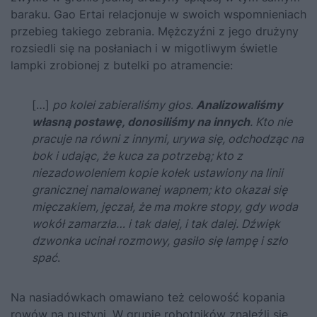
baraku. Gao Ertai relacjonuje
w swoich wspomnieniach
przebieg takiego zebrania. Mężczyźni z jego drużyny
rozsiedli się na posłaniach i w migotliwym świetle
lampki zrobionej z butelki po atramencie:
[…]
po kolei zabieraliśmy głos.
Analizowaliśmy
własną postawę, donosiliśmy na innych
. Kto nie
pracuje na równi z innymi, urywa się, odchodząc na
bok i udając, że kuca za potrzebą; kto z
niezadowoleniem kopie kołek ustawiony na linii
granicznej namalowanej wapnem; kto okazał się
mięczakiem, jęczał, że ma mokre stopy, gdy woda
wokół zamarzła… i tak dalej, i tak dalej. Dźwięk
dzwonka ucinał rozmowy, gasiło się lampę i szło
spać
.
Na nasiadówkach omawiano też celowość kopania
rowów na pustyni. W grupie robotników znaleźli się