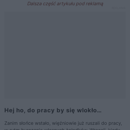
Hej ho, do pracy by się wlokło…
Zanim słońce wstało, więźniowie już ruszali do pracy,
w rytm burczenia własnych żołądków. Wracali, kiedy