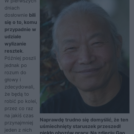
W pierwszych
dniach
dosłownie
bili
się o to, komu
przypadnie w
udziale
wylizanie
resztek
.
Później poszli
jednak po
rozum do
głowy i
zdecydowali,
że będą to
robić po kolei,
przez co raz
na jakiś czas
Naprawdę trudno się domyślić, że ten
przynajmniej
uśmiechnięty staruszek przeszedł
jeden z nich
piekło obozów pracy. Na zdjęciu Gao