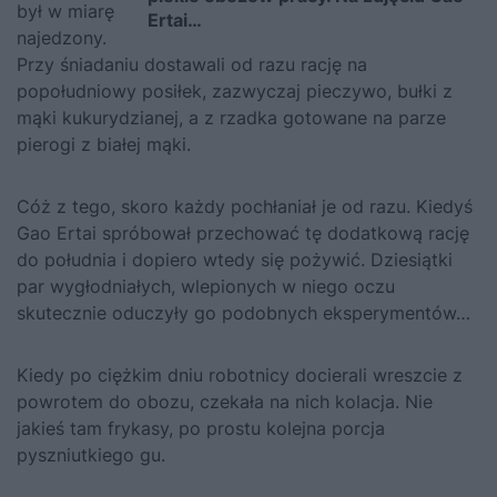
był w miarę
Ertai…
najedzony.
Przy śniadaniu dostawali od razu rację na
popołudniowy posiłek, zazwyczaj pieczywo, bułki z
mąki kukurydzianej, a z rzadka gotowane na parze
pierogi z białej mąki.
Cóż z tego, skoro każdy pochłaniał je od razu. Kiedyś
Gao Ertai spróbował przechować tę dodatkową rację
do południa i dopiero wtedy się pożywić. Dziesiątki
par wygłodniałych, wlepionych w niego oczu
skutecznie oduczyły go podobnych eksperymentów…
Kiedy po ciężkim dniu robotnicy docierali wreszcie z
powrotem do obozu, czekała na nich kolacja. Nie
jakieś tam frykasy, po prostu kolejna porcja
pyszniutkiego gu.