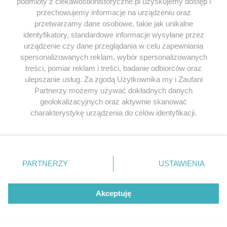
podmioty z ciekawostkihistoryczne.pl uzyskujemy dostęp i
Ale i tak znajdą sie ludzie, którzy powiedzą że tam
przechowujemy informacje na urządzeniu oraz
było dobrze a to jest 'imperialistyczna/kapitalistyczna
przetwarzamy dane osobowe, takie jak unikalne
propaganda’
identyfikatory, standardowe informacje wysyłane przez
urządzenie czy dane przeglądania w celu zapewniania
Odpowiedz
spersonalizowanych reklam, wybór spersonalizowanych
treści, pomiar reklam i treści, badanie odbiorców oraz
ulepszanie usług. Za zgodą Użytkownika my i Zaufani
Hevari
napisał/a 11.07.2023
Partnerzy możemy używać dokładnych danych
geolokalizacyjnych oraz aktywnie skanować
Nie jest to żadna kapitalistyczna propaganda, i
charakterystykę urządzenia do celów identyfikacji.
owszem, było to dobre.
Ponieważ cenimy Twoją prywatność, prosimy o zgodę na
Nie da się zbudować komunizmu bez
korzystanie z tych technologii poprzez kliknięcie
kapitalistycznego rynku, i każdy to wie.
„Akceptuję”. Zgoda jest dobrowolna i zawsze możesz ją
zmienić/wycofać klikając przycisk ustawień prywatności
PARTNERZY
USTAWIENIA
Odpowiedz
znajdujący się w lewym dolnym rogu strony
. Niektóre
rodzaje przetwarzania danych nie wymagają zgody
użytkownika, ale masz prawo sprzeciwić się takiemu
Akceptuję
przetwarzaniu. Preferencje będą miały zastosowania tylko
Jarek
napisał/a 26.03.2012
na tej witrynie.