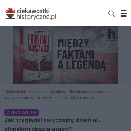
CiekawostkiHistoryczne.pl
»
Miejsce
»
Historia powszechna
»
Jak
wyglądał zwyczajny dzień w… chińskim obozie pracy?
ZIMNA WOJNA
Jak wyglądał zwyczajny dzień w…
chińskim obozie pracy?