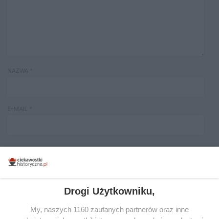
NAZWA
*
E-MAIL
*
Drogi Użytkowniku,
Dziki_Bigos
napisał/a 26.03.2012
My, naszych 1160 zaufanych partnerów oraz inne