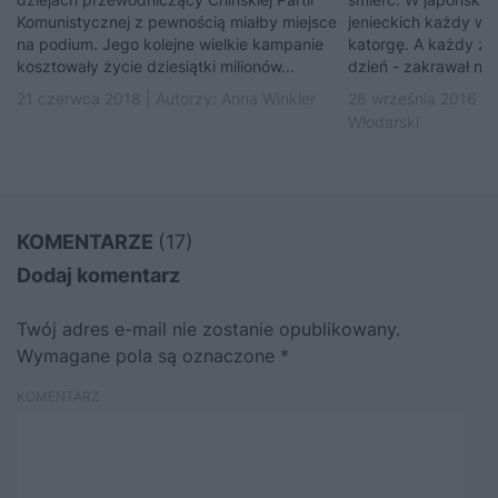
Komunistycznej z pewnością miałby miejsce
jenieckich każdy ws
na podium. Jego kolejne wielkie kampanie
katorgę. A każdy za
kosztowały życie dziesiątki milionów...
dzień - zakrawał na 
21 czerwca 2018 | Autorzy:
Anna Winkler
26 września 2016 | 
Włodarski
KOMENTARZE
(17)
Dodaj komentarz
Twój adres e-mail nie zostanie opublikowany.
Wymagane pola są oznaczone
*
KOMENTARZ