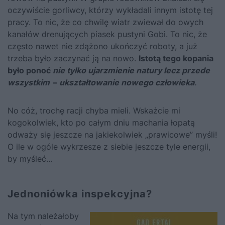
oczywiście gorliwcy, którzy wykładali innym istotę tej
pracy. To nic, że co chwilę wiatr zwiewał do owych
kanałów drenujących piasek pustyni Gobi. To nic, że
często nawet nie zdążono ukończyć roboty, a już
trzeba było zaczynać ją na nowo.
Istotą tego kopania
było ponoć
nie tylko ujarzmienie natury lecz przede
wszystkim − ukształtowanie nowego człowieka
.
No cóż, trochę racji chyba mieli. Wskażcie mi
kogokolwiek, kto po całym dniu machania łopatą
odważy się jeszcze na jakiekolwiek „prawicowe” myśli!
O ile w ogóle wykrzesze z siebie jeszcze tyle energii,
by myśleć…
Jednoniówka inspekcyjna?
Na tym należałoby