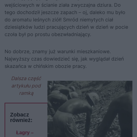
wejściowych w ścianie ziała zwyczajna dziura. Do
tego dochodził jeszcze zapach – oj, daleko mu było
do aromatu leśnych ziół! Smród niemytych ciał
dziesiątków ludzi pracujących dzień w dzień w pocie
czoła był po prostu obezwładniający.
No dobrze, znamy już warunki mieszkaniowe.
Najwyższy czas dowiedzieć się, jak wyglądał dzień
skazańca w chińskim obozie pracy.
Dalsza część
artykułu pod
ramką
Zobacz
również:
Łagry –