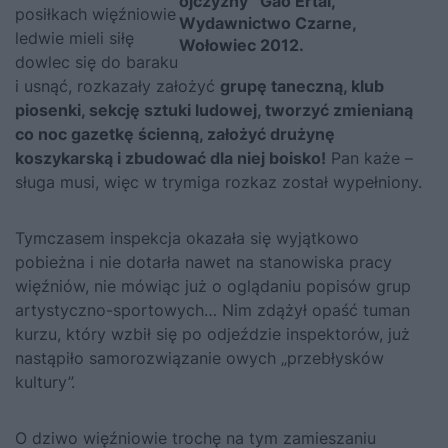
ojczyzny” Gao Ertai,
posiłkach więźniowie
Wydawnictwo Czarne,
ledwie mieli siłę
Wołowiec 2012.
dowlec się do baraku
i usnąć, rozkazały założyć
grupę taneczną, klub
piosenki, sekcję sztuki ludowej, tworzyć zmienianą
co noc gazetkę ścienną, założyć drużynę
koszykarską i zbudować dla niej boisko!
Pan każe –
sługa musi, więc w trymiga rozkaz został wypełniony.
Tymczasem inspekcja okazała się wyjątkowo
pobieżna i nie dotarła nawet na stanowiska pracy
więźniów, nie mówiąc już o oglądaniu popisów grup
artystyczno-sportowych… Nim zdążył opaść tuman
kurzu, który wzbił się po odjeździe inspektorów, już
nastąpiło samorozwiązanie owych „przebłysków
kultury”.
O dziwo więźniowie trochę na tym zamieszaniu