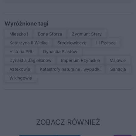
Wyróżnione tagi
Mieszko I
Bona Sforza
Zygmunt Stary
Katarzyna II Wielka
średniowiecze
III Rzesza
Historia PRL
Dynastia Piastów
Dynastia Jagiellonów
Imperium Rzymskie
Majowie
Aztekowie
Katastrofy naturalne i wypadki
sanacja
Wikingowie
ZOBACZ RÓWNIEŻ