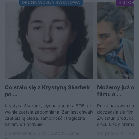
DRUGA WOJNA ŚWIATOWA
HISTORI
Co stało się z Krystyną Skarbek
Możemy już obe
po ...
filmu o ...
Krystyna Skarbek, słynna agentka SOE, po
Polka nazywana ulub
wojnie została zapomniana. Zamiast chwały
doczekała się filmu o
czekała ją bieda, samotność i tragiczna
Zwiastun produkcji „
śmierć w Londynie.
sieci. Kiedy premier
5 października 2025 | Autorzy:
Anna
10 lipca 2025 | Auto