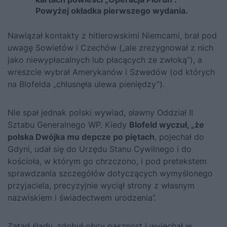
Powyżej okładka pierwszego wydania.
Nawiązał kontakty z hitlerowskimi Niemcami, brał pod
uwagę Sowietów i Czechów („ale zrezygnował z nich
jako niewypłacalnych lub płacących ze zwłoką”), a
wreszcie wybrał Amerykanów i Szwedów (od których
na Blofelda „chlusnęła ulewa pieniędzy”).
Nie spał jednak polski wywiad, sławny Oddział II
Sztabu Generalnego WP. Kiedy
Blofeld wyczuł, „że
polska Dwójka mu depcze po piętach
, pojechał do
Gdyni, udał się do Urzędu Stanu Cywilnego i do
kościoła, w którym go chrzczono, i pod pretekstem
sprawdzania szczegółów dotyczących wymyślonego
przyjaciela, precyzyjnie wyciął strony z własnym
nazwiskiem i świadectwem urodzenia”.
Zatarł ślady, zdobył obcy paszport i wyjechał w