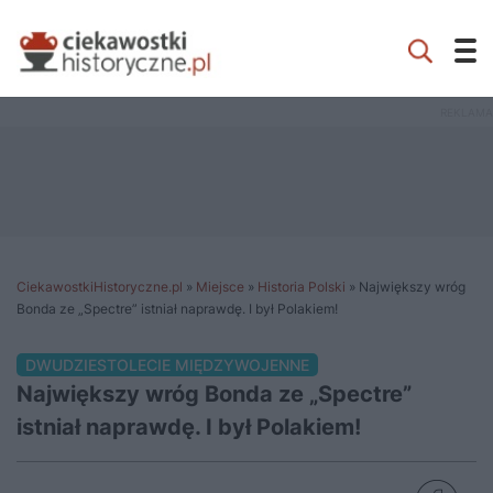
CiekawostkiHistoryczne.pl
»
Miejsce
»
Historia Polski
»
Największy wróg
Bonda ze „Spectre” istniał naprawdę. I był Polakiem!
DWUDZIESTOLECIE MIĘDZYWOJENNE
Największy wróg Bonda ze „Spectre”
istniał naprawdę. I był Polakiem!