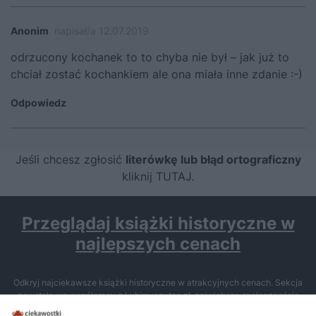
Anonim
napisał/a 12.07.2019
odrzucony kochanek to to chyba nie był – jak już to
chciał zostać kochankiem ale ona miała inne zdanie :-)
Odpowiedz
Jeśli chcesz zgłosić
literówkę lub błąd ortograficzny
kliknij TUTAJ
.
Przeglądaj książki historyczne w
najlepszych cenach
Odkryj najciekawsze książki historyczne w atrakcyjnych cenach. Sekcja
powstała we współpracy z Lubimyczytac.pl, największą społecznością
miłośników literatury w Polsce – dzięki temu możesz wybierać spośród