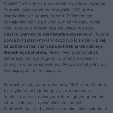
Polski? Otóż dobrze poznała Witkowskiego Krystyna
Skarbek, słynna agentka brytyjskiej SOE, która
współdziałała z „Muszkieterami”. Z Flemingiem
zaznajomiła się już po wojnie, mieli trwający około
roku romans, o którym pisałem więcej w swojej
książce
„Bardzo polska historia wszystkiego”
.
Twórca
Bonda był zafascynowany osobowością Polki –
pisał,
że aż bije od niej charyzma potrzebna dla dobrego
literackiego bohatera.
Musiał więc poznać także
historię jej życia: przygody i dramaty, nazwiska i
dawnych współpracowników. Witkowski był jednym z
ważniejszych i barwniejszych.
Skarbek została zamordowana w 1952 roku. Ponoć to
była tylko zemsta jednego z jej odrzuconych
kochanków. Lecz dziwnym trafem zginęło po wojnie
lub musiało się ukrywać wielu znajomych
Witkowskiego. Jakby wisiało nad nimi jakieś widmo. A