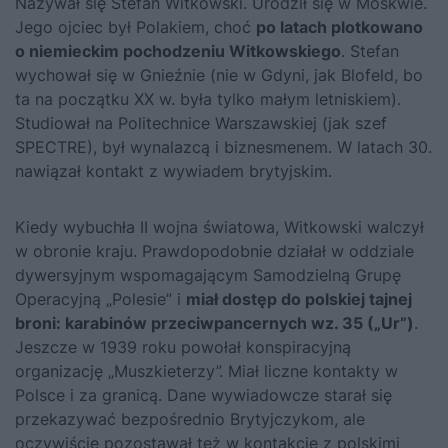
Nazywał się Stefan Witkowski. Urodził się w Moskwie.
Jego ojciec był Polakiem, choć
po latach plotkowano
o niemieckim pochodzeniu Witkowskiego
. Stefan
wychował się w Gnieźnie (nie w Gdyni, jak Blofeld, bo
ta na początku XX w. była tylko małym letniskiem).
Studiował na Politechnice Warszawskiej (jak szef
SPECTRE), był wynalazcą i biznesmenem. W latach 30.
nawiązał kontakt z wywiadem brytyjskim.
Kiedy wybuchła II wojna światowa, Witkowski walczył
w obronie kraju. Prawdopodobnie działał w oddziale
dywersyjnym wspomagającym Samodzielną Grupę
Operacyjną „Polesie” i
miał dostęp do polskiej tajnej
broni: karabinów przeciwpancernych wz. 35 („Ur”)
.
Jeszcze w 1939 roku powołał konspiracyjną
organizację „Muszkieterzy”. Miał liczne kontakty w
Polsce i za granicą. Dane wywiadowcze starał się
przekazywać bezpośrednio Brytyjczykom, ale
oczywiście pozostawał też w kontakcie z polskimi