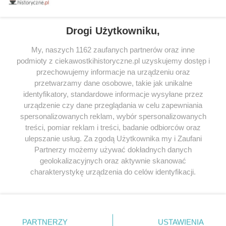
tytułów najwyżej ocenianych przez czytelników.
Drogi Użytkowniku,
My, naszych 1162 zaufanych partnerów oraz inne
podmioty z ciekawostkihistoryczne.pl uzyskujemy dostęp i
SERWIS
przechowujemy informacje na urządzeniu oraz
przetwarzamy dane osobowe, takie jak unikalne
SPOŁECZNOŚĆ
identyfikatory, standardowe informacje wysyłane przez
WSPÓŁPRACA
urządzenie czy dane przeglądania w celu zapewniania
spersonalizowanych reklam, wybór spersonalizowanych
KONTAKT
treści, pomiar reklam i treści, badanie odbiorców oraz
ulepszanie usług. Za zgodą Użytkownika my i Zaufani
Partnerzy możemy używać dokładnych danych
geolokalizacyjnych oraz aktywnie skanować
ODWIEDŹ RÓWNIEŻ:
charakterystykę urządzenia do celów identyfikacji.
Ponieważ cenimy Twoją prywatność, prosimy o zgodę na
korzystanie z tych technologii poprzez kliknięcie
„Akceptuję”. Zgoda jest dobrowolna i zawsze możesz ją
zmienić/wycofać klikając przycisk ustawień prywatności
PARTNERZY
USTAWIENIA