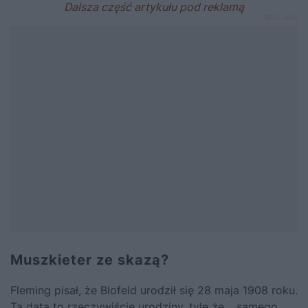
Muszkieter ze skazą?
Fleming pisał, że Blofeld urodził się 28 maja 1908 roku.
Ta data to rzeczywiście urodziny, tyle że… samego