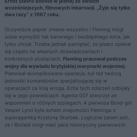
Ernst Stavro Blofeld w jednej ze swoich
wcześniejszych, filmowych inkarnacji. „Żyje się tylko
dwa razy” z 1967 roku.
Oczywiście papier zniesie wszystko i Fleming mógł
sobie wymyślić tak barwnego i bezbłędnego łotra, jak
tylko chciał. Trzeba jednak pamiętać, że pisarz opierał
się często na własnych doświadczeniach i
konkretnych postaciach.
Fleming pracował podczas
wojny dla wywiadu brytyjskiej marynarki wojennej.
Planował skomplikowane operacje, był też twórcą
jednostki komandosów specjalizującej się w
operacjach za linią wroga. Echa tych zdarzeń odbijały
się w jego powieściach. Agenta 007 stworzył ze
wspomnień o różnych szpiegach. A pierwsza Bond-girl
Vesper Lynd była echem znajomości Fleminga z
superagentką Krystyną Skarbek. Logiczne zatem jest,
że i Blofeld mógł mieć jakiś historyczny pierwowzór.