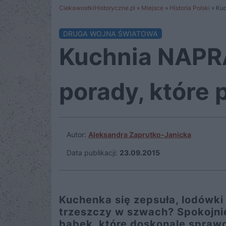
CiekawostkiHistoryczne.pl
»
Miejsce
»
Historia Polski
»
Kuc
DRUGA WOJNA ŚWIATOWA
Kuchnia NAPR
porady, które 
Autor:
Aleksandra Zaprutko-Janicka
Data publikacji:
23.09.2015
Kuchenka się zepsuła, lodówki 
trzeszczy w szwach? Spokojni
babek, które doskonale sprawd