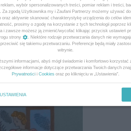
eklam, wybór spersonalizowanych treści, pomiar reklam i treści, b
g. Za zgodą Użytkownika my i Zaufani Partnerzy możemy używać d
h oraz aktywnie skanować charakterystykę urządzenia do celów ident
ność, prosimy o zgodę na korzystanie z tych technologii poprzez kli
a i zawsze możesz ją zmienić/wycofać klikając przycisk ustawień p
ytkować wszystko, w tym kuchenne odpadki. W okupacyjny
rogu strony
. Niektóre rodzaje przetwarzania danych nie wymaga
ad tym, co jest jadalne, a co nie. Zastosowanie znalazła na
rzeciwić się takiemu przetwarzaniu. Preferencje będą miały zastoso
ia klusek. Zawierająca w sobie skrobię i już osolona,
witrynie.
szczona baza do zupy, do podlewania jarzyn albo jako
iższymi informacjami, abyś mógł świadomie i komfortowo korzystać
Szczegółowe informacje dotyczące przetwarzania Twoich danych zna
Prywatności
i
Cookies
oraz po kliknięciu w „Ustawienia”.
USTAWIENIA