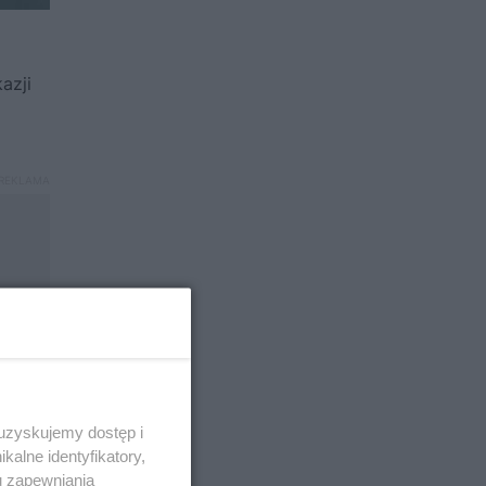
azji
 uzyskujemy dostęp i
alne identyfikatory,
u zapewniania