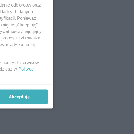
adanie odbiorców oraz
okładnych danych
yfikacji. Ponieważ
knięcie „Akceptuję”.
rywatności znajdujący
ch
ją zgody użytkownika,
wania tylko na tej
 z naszych serwisów
jdziesz w
Polityce
Akceptuję