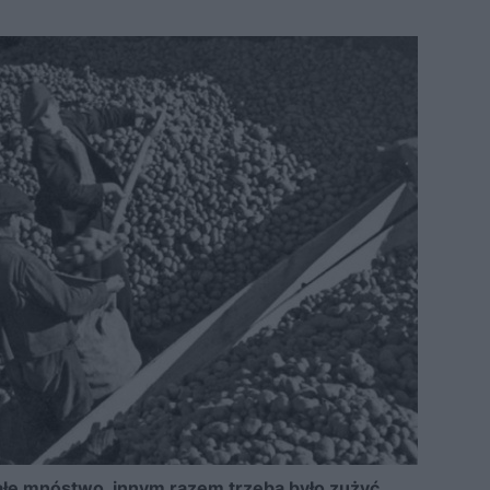
łe mnóstwo, innym razem trzeba było zużyć