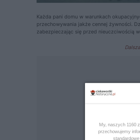
Każda pani domu w warunkach okupacyjny
przechowywania jakże cennej żywności. Dz
zabezpieczając się przed nieuczciwością wł
My, naszych 1160 za
przechowujemy infor
standardowe 