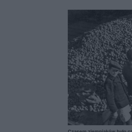
Czasem ziemniaków było ca