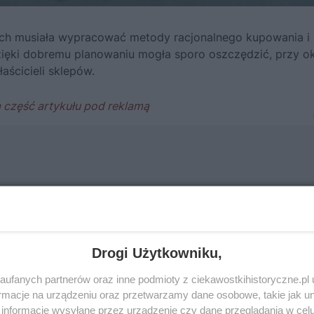
ch musiała wypracować metody racjonalnego kupowania i
ięki dobremu planowaniu mogła sporo oszczędzić, przy ok
aścicieli sklepów.
Drogi Użytkowniku,
ufanych partnerów oraz inne podmioty z ciekawostkihistoryczne.pl
macje na urządzeniu oraz przetwarzamy dane osobowe, takie jak unik
informacje wysyłane przez urządzenie czy dane przeglądania w cel