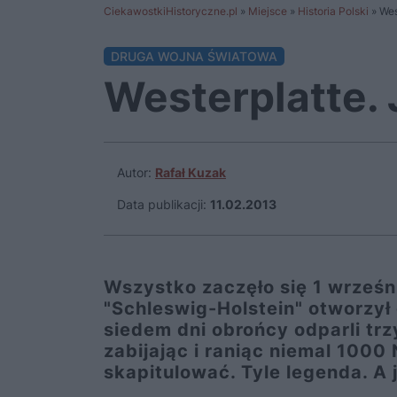
CiekawostkiHistoryczne.pl
»
Miejsce
»
Historia Polski
»
Wes
DRUGA WOJNA ŚWIATOWA
Westerplatte. 
Autor:
Rafał Kuzak
Data publikacji:
11.02.2013
Wszystko zaczęło się 1 wrześni
"Schleswig-Holstein" otworzył 
siedem dni obrońcy odparli tr
zabijając i raniąc niemal 100
skapitulować. Tyle legenda. A