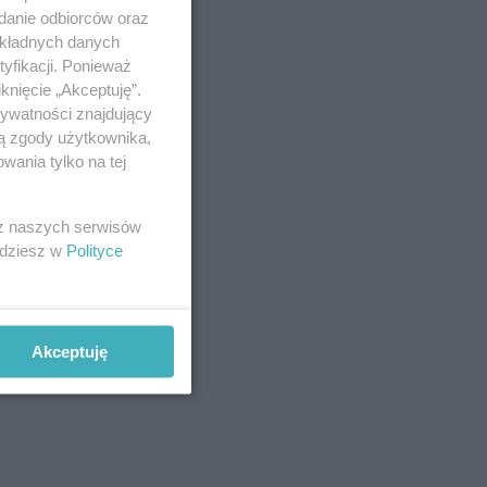
adanie odbiorców oraz
okładnych danych
yfikacji. Ponieważ
knięcie „Akceptuję”.
rywatności znajdujący
ją zgody użytkownika,
wania tylko na tej
anie
 z naszych serwisów
jdziesz w
Polityce
Akceptuję