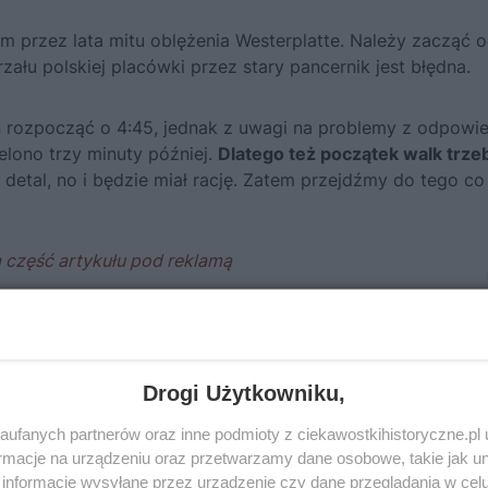
m przez lata mitu
oblężenia Westerplatte
. Należy zacząć 
zału polskiej placówki przez stary pancernik jest błędna.
on rozpocząć o 4:45, jednak z uwagi na problemy z odpowi
elono trzy minuty później.
Dlatego też początek walk trze
 detal, no i będzie miał rację. Zatem przejdźmy do tego co
Drogi Użytkowniku,
ufanych partnerów oraz inne podmioty z ciekawostkihistoryczne.pl
macje na urządzeniu oraz przetwarzamy dane osobowe, takie jak unik
informacje wysyłane przez urządzenie czy dane przeglądania w cel