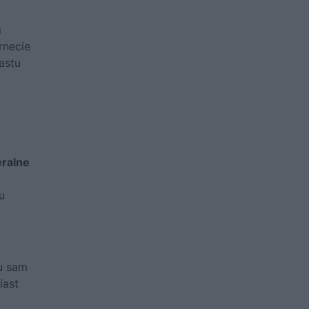
m
rnecie
astu
eralne
u
cu sam
iast