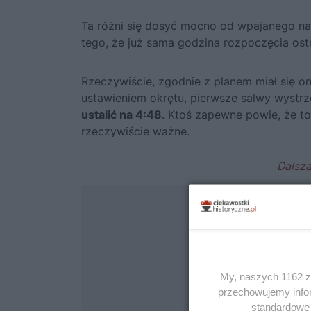
Ta różni się dosyć mocno od wpajanego na
tego, że już sama godzina rozpoczęcia ostr
Rzeczywiście, zgodnie z planem miał się 
ustawieniem okrętu, pierwsze salwy wystrz
ustalić na 4:48
. Ktoś zapewne powie, że to
rzeczywiście ważne.
My, naszych 1162 za
przechowujemy infor
standardowe 