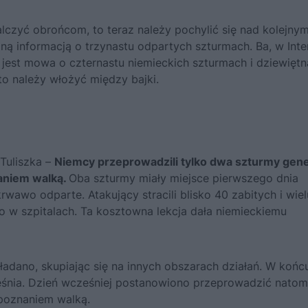
alczyć obrońcom, to teraz należy pochylić się nad kolejny
ną informacją o trzynastu odpartych szturmach. Ba, w Inte
 jest mowa o czternastu niemieckich szturmach i dziewiętn
o należy włożyć między bajki.
 Tuliszka –
Niemcy przeprowadzili tylko dwa szturmy gen
aniem walką.
Oba szturmy miały miejsce pierwszego dnia
rwawo odparte. Atakujący stracili blisko 40 zabitych i wiel
ło w szpitalach. Ta kosztowna lekcja dała niemieckiemu
kładano, skupiając się na innych obszarach działań. W koń
eśnia. Dzień wcześniej postanowiono przeprowadzić natom
poznaniem walką.