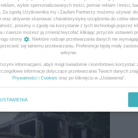
eklam, wybór spersonalizowanych treści, pomiar reklam i treści, b
g. Za zgodą Użytkownika my i Zaufani Partnerzy możemy używać d
h oraz aktywnie skanować charakterystykę urządzenia do celów ident
ność, prosimy o zgodę na korzystanie z tych technologii poprzez kli
a i zawsze możesz ją zmienić/wycofać klikając przycisk ustawień p
rogu strony
. Niektóre rodzaje przetwarzania danych nie wymaga
rzeciwić się takiemu przetwarzaniu. Preferencje będą miały zastoso
iemców i odparli 13 szturmów
witrynie.
y biorące bezpośredni udział w szturmach były nieporówn
iższymi informacjami, abyś mógł świadomie i komfortowo korzystać
ierzy – załoga Wojskowej Składnicy Tranzytowej. Mówi się
Szczegółowe informacje dotyczące przetwarzania Twoich danych zna
 A jak to wyglądało naprawdę?
Prywatności
i
Cookies
oraz po kliknięciu w „Ustawienia”.
USTAWIENIA