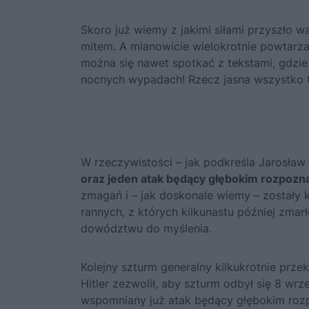
Skoro już wiemy z jakimi siłami przyszło w
mitem. A mianowicie wielokrotnie powtarza
można się nawet spotkać z tekstami, gdzie
nocnych wypadach! Rzecz jasna wszystko t
W rzeczywistości – jak podkreśla Jarosław
oraz jeden atak będący głębokim rozpozn
zmagań i – jak doskonale wiemy – zostały k
rannych, z których kilkunastu później zmar
dowództwu do myślenia.
Kolejny szturm generalny kilkukrotnie prze
Hitler
zezwolił, aby szturm odbył się 8 wrz
wspomniany już atak będący głębokim roz