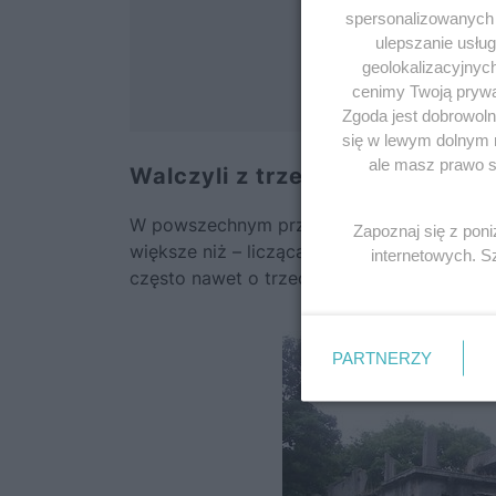
spersonalizowanych r
ulepszanie usłu
geolokalizacyjnyc
cenimy Twoją prywat
Zgoda jest dobrowoln
się w lewym dolnym 
ale masz prawo sp
Walczyli z trzema tysiącami N
W powszechnym przekonaniu niemieckie sił
Zapoznaj się z pon
większe niż – licząca nieco ponad 210 żołn
internetowych. 
często nawet o trzech tysiącach Niemców.
PARTNERZY