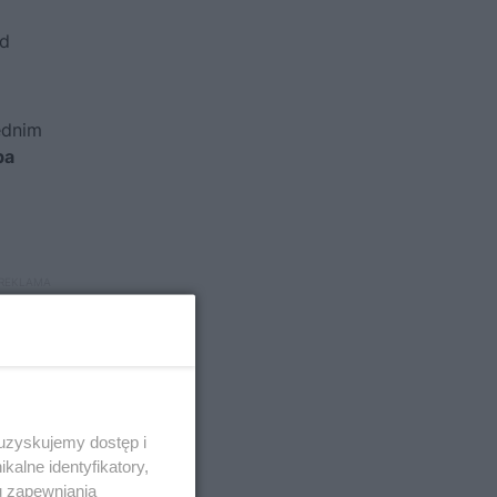
od
ednim
ba
 uzyskujemy dostęp i
alne identyfikatory,
u zapewniania