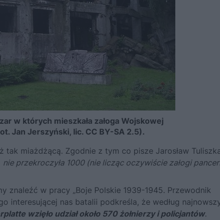
oszar w których mieszkała załoga Wojskowej
ot. Jan Jerszyński, lic. CC BY-SA 2.5).
 aż tak miażdżącą. Zgodnie z tym co pisze Jarosław Tuliszk
a
nie przekroczyła 1000 (nie licząc oczywiście załogi pancer
 znaleźć w pracy „Boje Polskie 1939-1945. Przewodnik
o interesującej nas batalii podkreśla, że według najnowsz
latte wzięło udział około 570 żołnierzy i policjantów
.