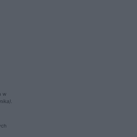
a w
nika).
ych