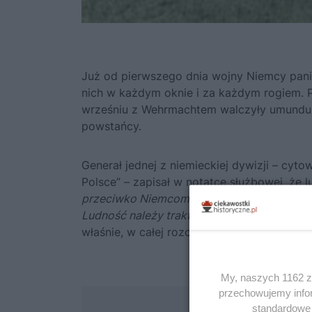
Już od pierwszego dnia wojny Niemcy panic
nich w każdym oknie i za każdym rogiem. 
wrześniu z
Wehrmachtem
walczyły umunduro
powstańcy.
Generał jednej z niemieckiej dywizji – cyt
Polsce”
– zapisał w notatce służbowej, że 
przeciwko Niemcom.
Oficer wywiadowczy 
Ludność należy traktować surowo (…) W raz
właśnie, w całej rozciągłości, robili człon
My, naszych 1162 za
przechowujemy infor
standardowe 