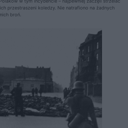
Polaków w tym incydencie – najpewniej zaczęli strzelać
ch przestraszeni koledzy. Nie natrafiono na żadnych
nich broń.