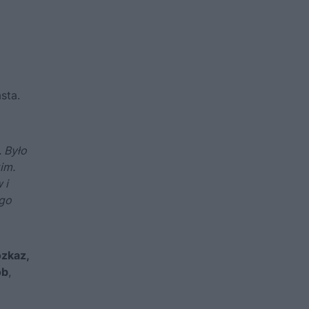
sta.
. Było
im.
 i
ego
ozkaz,
ób
,