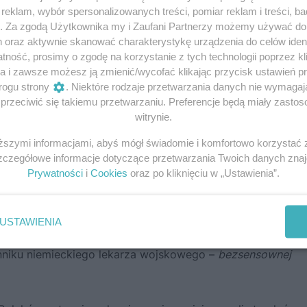
eklam, wybór spersonalizowanych treści, pomiar reklam i treści, b
g. Za zgodą Użytkownika my i Zaufani Partnerzy możemy używać d
h oraz aktywnie skanować charakterystykę urządzenia do celów ident
ność, prosimy o zgodę na korzystanie z tych technologii poprzez kli
a i zawsze możesz ją zmienić/wycofać klikając przycisk ustawień p
rogu strony
. Niektóre rodzaje przetwarzania danych nie wymaga
rzeciwić się takiemu przetwarzaniu. Preferencje będą miały zastoso
witrynie.
iższymi informacjami, abyś mógł świadomie i komfortowo korzystać
Szczegółowe informacje dotyczące przetwarzania Twoich danych zna
Prywatności
i
Cookies
oraz po kliknięciu w „Ustawienia”.
odnia na „partyzantach”
USTAWIENIA
ięły górę nad rzeczywistością. 4 września w Częstochowie
enniku niemieckiego lekarza wojskowego –
bezsensownej