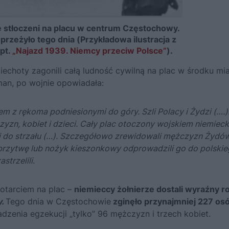
e stłoczeni na placu w centrum Częstochowy.
przeżyło tego dnia (Przykładowa ilustracja z
pt.
„Najazd 1939. Niemcy przeciw Polsce”
).
iechoty zagonili całą ludność cywilną na plac w środku mia
man, po wojnie opowiadała:
m z rękoma podniesionymi do góry. Szli Polacy i Żydzi (….)
yzn, kobiet i dzieci. Cały plac otoczony wojskiem niemieck
i do strzału (…). Szczegółowo zrewidowali mężczyzn Żydów
 brzytwę lub nożyk kieszonkowy odprowadzili go do polski
strzelili
.
dotarciem na plac –
niemieccy żołnierze dostali wyraźny r
y.
Tego dnia w Częstochowie
zginęło przynajmniej 227 os
zenia egzekucji „tylko” 96 mężczyzn i trzech kobiet.