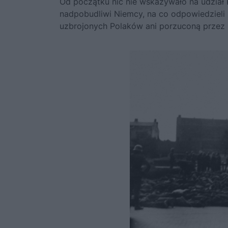
Od początku nic nie wskazywało na udział 
nadpobudliwi Niemcy, na co odpowiedzieli i
uzbrojonych Polaków ani porzuconą przez 