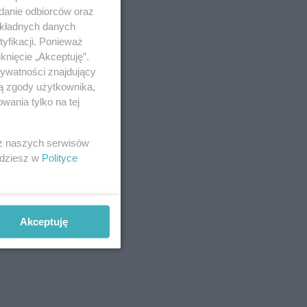
adanie odbiorców oraz
okładnych danych
yfikacji. Ponieważ
knięcie „Akceptuję”.
rywatności znajdujący
ją zgody użytkownika,
wania tylko na tej
 z naszych serwisów
jdziesz w
Polityce
Akceptuję