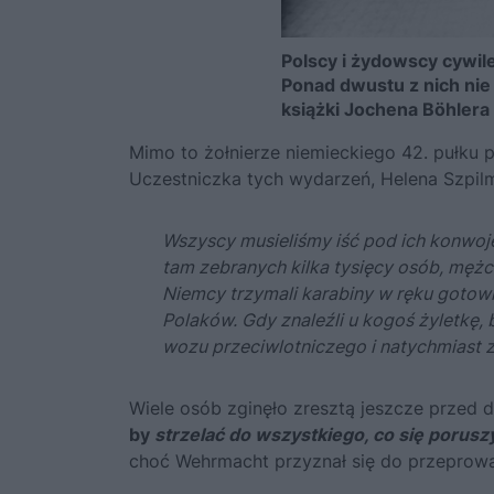
Polscy i żydowscy cywil
Ponad dwustu z nich nie 
książki Jochena Böhlera 
Mimo to żołnierze niemieckiego 42. pułku p
Uczestniczka tych wydarzeń, Helena Szpil
Wszyscy musieliśmy iść pod ich konwoje
tam zebranych kilka tysięcy osób, mężcz
Niemcy trzymali karabiny w ręku gotow
Polaków. Gdy znaleźli u kogoś żyletkę,
wozu przeciwlotniczego i natychmiast za
Wiele osób zginęło zresztą jeszcze przed 
by
strzelać do wszystkiego, co się porusz
choć Wehrmacht przyznał się do przeprowad