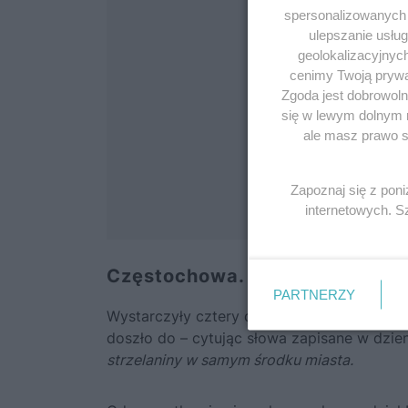
spersonalizowanych r
ulepszanie usłu
geolokalizacyjnyc
cenimy Twoją prywat
Zgoda jest dobrowoln
się w lewym dolnym 
ale masz prawo sp
Zapoznaj się z pon
internetowych. 
Częstochowa. Prewencyjna zbr
PARTNERZY
Wystarczyły cztery dni, by wyobrażenia wz
doszło do – cytując słowa zapisane w dzi
strzelaniny w samym środku miasta.