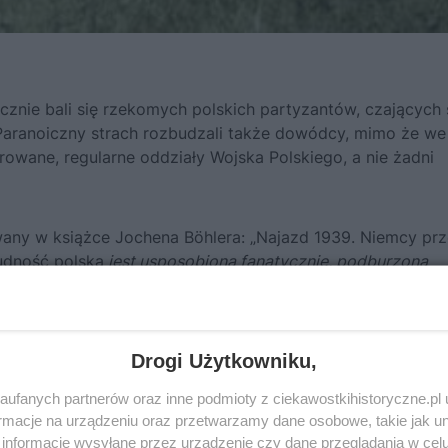
znie bali się rzekomych polskich partyzantów, czających 
Paranoiczny strach rozbudzali także dowódcy, mimo że we
wane, regularne oddziały Wojska Polskiego, a nie żadni
owany w książce Jochena Böhlera:
„Najazd 1939. Niemcy pr
ludność polska
jest usposobiona fanatycznie, podburzona
innego oddziału w tym samym duchu rekomendował żołnie
ie konieczności należy interweniować z bezwzględnością”.
kowie Wehrmachtu.
Drogi Użytkowniku,
ufanych partnerów oraz inne podmioty z ciekawostkihistoryczne.pl
macje na urządzeniu oraz przetwarzamy dane osobowe, takie jak unik
informacje wysyłane przez urządzenie czy dane przeglądania w cel