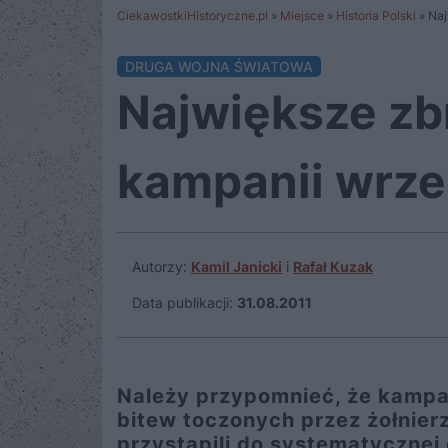
CiekawostkiHistoryczne.pl
»
Miejsce
»
Historia Polski
»
Naj
DRUGA WOJNA ŚWIATOWA
Największe zb
kampanii wrze
Autorzy:
Kamil Janicki
i
Rafał Kuzak
Data publikacji:
31.08.2011
Należy przypomnieć, że kampan
bitew toczonych przez żołnier
przystąpili do systematycznej 