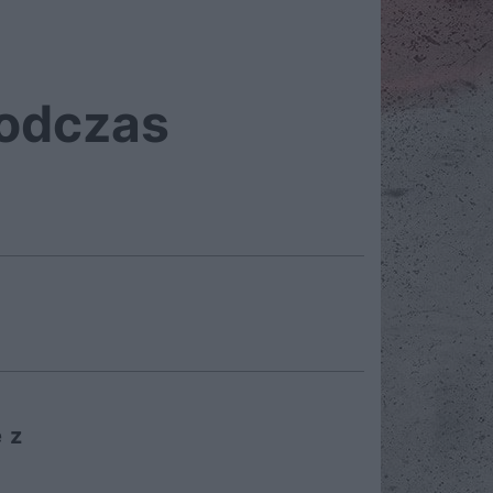
podczas
 z