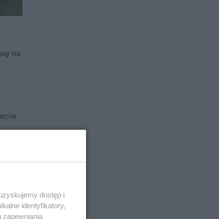
się na
zeciw
rzom:
I to
 uzyskujemy dostęp i
alne identyfikatory,
u zapewniania