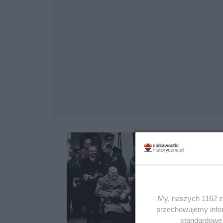
My, naszych 1162 za
przechowujemy infor
standardowe 