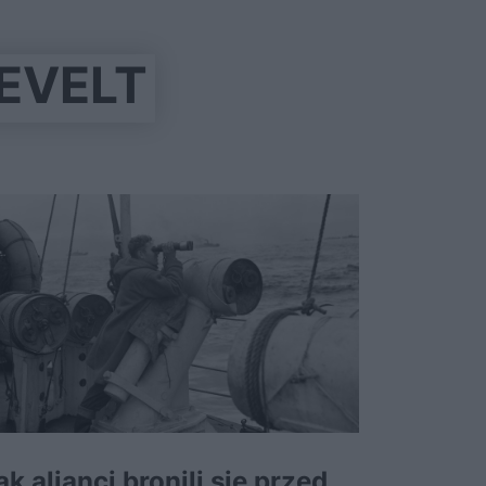
EVELT
ak alianci bronili się przed