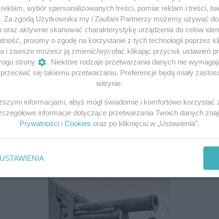
eklam, wybór spersonalizowanych treści, pomiar reklam i treści, b
g. Za zgodą Użytkownika my i Zaufani Partnerzy możemy używać d
h oraz aktywnie skanować charakterystykę urządzenia do celów ident
ność, prosimy o zgodę na korzystanie z tych technologii poprzez kli
Lend-Lease Act
K
a i zawsze możesz ją zmienić/wycofać klikając przycisk ustawień p
P
rogu strony
. Niektóre rodzaje przetwarzania danych nie wymaga
W
rzeciwić się takiemu przetwarzaniu. Preferencje będą miały zastoso
witrynie.
W związku z wojną w Ukrainie Senat USA
Na
iższymi informacjami, abyś mógł świadomie i komfortowo korzystać
jednogłośnie reaktywował Lend-Lease Act z czasów
Teh
Szczegółowe informacje dotyczące przetwarzania Twoich danych zna
i.
II wojny światowej. Czego dotyczy ta ustawa?
zd
Prywatności
i
Cookies
oraz po kliknięciu w „Ustawienia”.
roz
13 kwietnia 2022 | Autorzy:
Herbert Gnaś
21
USTAWIENIA