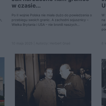
w czasie...
U
Po II wojnie Polska nie miała dużo do powiedzenia o
W 
n,
przebiegu swoich granic. A zachodni sojusznicy –
na 
Wielka Brytania i USA – nie bronili naszych...
za
po
10 maja 2025 | Autorzy:
Herbert Gnaś
8 