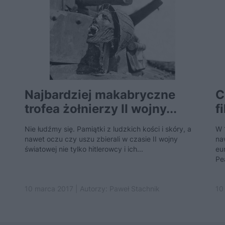
Najbardziej makabryczne
C
trofea żołnierzy II wojny...
f
Nie łudźmy się. Pamiątki z ludzkich kości i skóry, a
W 
nawet oczu czy uszu zbierali w czasie II wojny
na
światowej nie tylko hitlerowcy i ich...
eu
Pe
10 marca 2017 | Autorzy:
Paweł Stachnik
10