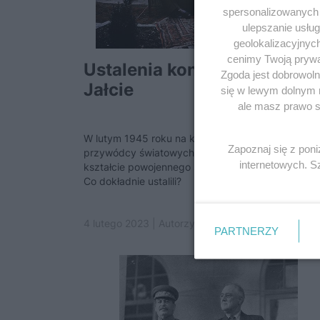
spersonalizowanych r
ulepszanie usłu
geolokalizacyjnyc
cenimy Twoją prywat
Ustalenia konferencji w
Zgoda jest dobrowoln
Jałcie
się w lewym dolnym 
ale masz prawo sp
W lutym 1945 roku na konferencji w Jałcie
Zapoznaj się z pon
przywódcy światowych mocarstw decydowali o
internetowych. 
kształcie powojennego świata – oraz o losach Polsk
Co dokładnie ustalili?
4 lutego 2023 | Autorzy:
Catherine Grace Katz
PARTNERZY