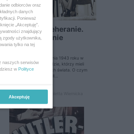
adanie odbiorców oraz
okładnych danych
yfikacji. Ponieważ
knięcie „Akceptuję”.
onferencja w Teheranie.
rywatności znajdujący
ierwsze spotkanie
ją zgody użytkownika,
ielkiej...
wania tylko na tej
 przełomie listopada i grudnia 1943 roku w
 z naszych serwisów
eranie spotkali się trzej ludzie, którzy mieli
jdziesz w
Polityce
ecydować o dalszych losach świata. O czym
mawiali Roosevelt, Churchill...
 grudnia 2020 | Autorzy:
Violetta Wiernicka
Akceptuję