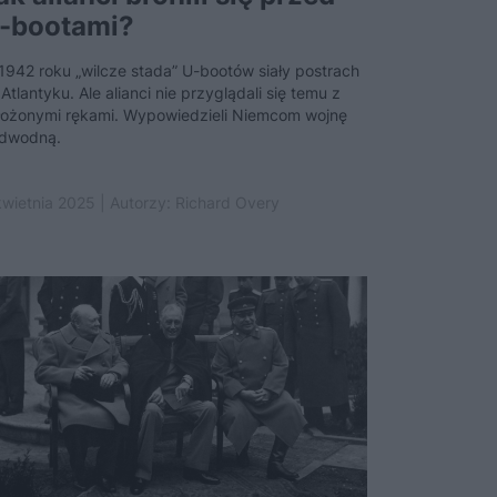
-bootami?
1942 roku „wilcze stada” U-bootów siały postrach
Atlantyku. Ale alianci nie przyglądali się temu z
łożonymi rękami. Wypowiedzieli Niemcom wojnę
dwodną.
kwietnia 2025 | Autorzy:
Richard Overy