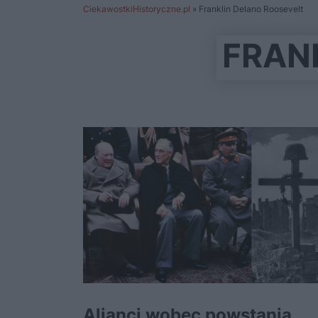
CiekawostkiHistoryczne.pl
»
Franklin Delano Roosevelt
FRAN
Alianci wobec powstania