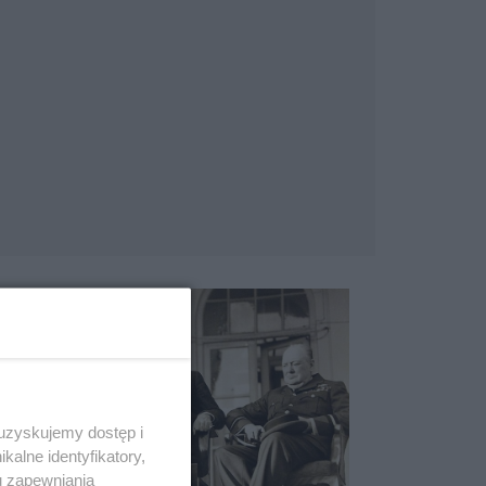
 uzyskujemy dostęp i
alne identyfikatory,
u zapewniania