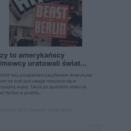
zy to amerykańscy
ilmowcy uratowali świat...
1939 roku przepełnieni pacyfizmem Amerykanie
wet nie brali pod uwagę mieszania się w
ropejską wojnę. Także po japońskim ataku na
arl Harbor w grudniu...
 kwietnia 2012 | Autorzy:
Kamil Janicki