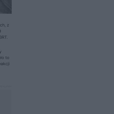
ch, z
ł
BRT.
y
ło to
akcji