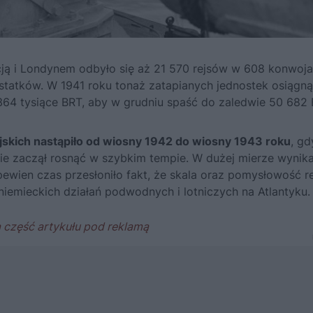
ją i Londynem odbyło się aż 21 570 rejsów w 608 konwoja
statków. W 1941 roku tonaż zatapianych jednostek osiągną
364 tysiące BRT, aby w grudniu spaść do zaledwie 50 682 
skich nastąpiło od wiosny 1942 do wiosny 1943 roku
, gd
ie zaczął rosnąć w szybkim tempie. W dużej mierze wynika
ewien czas przesłoniło fakt, że skala oraz pomysłowość re
niemieckich działań podwodnych i lotniczych na Atlantyku.