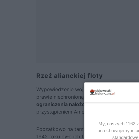
Rzeź alianckiej floty
Wypowiedzenie wojny Stanom Zjednoczonym
prawie niechronioną żeglugę przybrzeżną 
ograniczenia nałożone na U-booty, gdyż US
przystąpieniem Ameryki do wojny.
My, naszych 1162 za
Początkowo na tamtejszych wodach miał ty
przechowujemy infor
1942 roku było ich tam ledwie dziesięć. U-
standardowe 