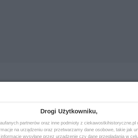
 w grudniu 1941 roku nagle dało Niemcom okazję do ata
na zachodnim Atlantyku.
9 grudnia
Hitler
zniósł wszelkie
A nie były już neutralne.
Donitz
dał się jednak zaskoczyć
Drogi Użytkowniku,
ufanych partnerów oraz inne podmioty z ciekawostkihistoryczne.pl
lko sześć okrętów podwodnych i jeszcze pod koniec styc
macje na urządzeniu oraz przetwarzamy dane osobowe, takie jak unik
booty dalekiego zasięgu typu IXC posłano na południe, do 
informacje wysyłane przez urządzenie czy dane przeglądania w cel