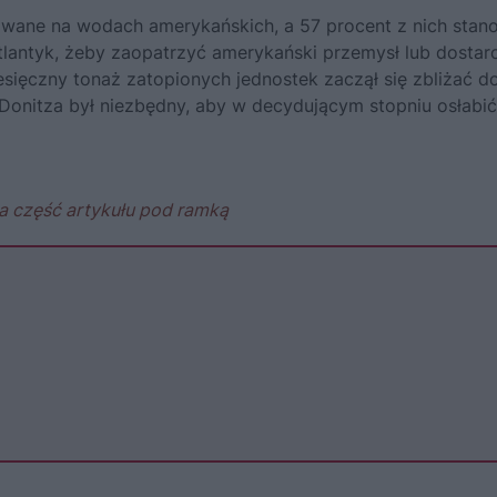
dowane na wodach amerykańskich, a 57 procent z nich stan
lantyk, żeby zaopatrzyć amerykański przemysł lub dostar
esięczny tonaż zatopionych jednostek zaczął się zbliżać d
Donitza był niezbędny, aby w decydującym stopniu osłabić
a część artykułu pod ramką