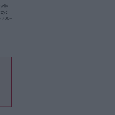
owiły
czyć
o 700‒