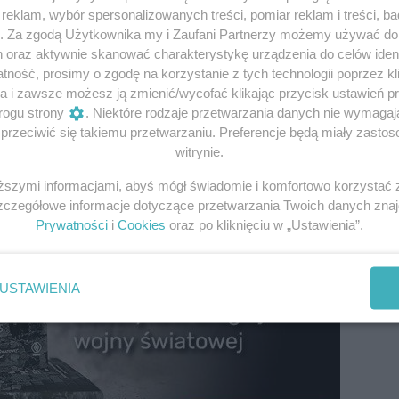
ym transportowano ropę naftową i boksyty. Mniejsze okręt
eklam, wybór spersonalizowanych treści, pomiar reklam i treści, b
g. Za zgodą Użytkownika my i Zaufani Partnerzy możemy używać d
ów Zjednoczonych, gdzie zebrały wyjątkowo bogate żniwo
h oraz aktywnie skanować charakterystykę urządzenia do celów ident
 U-booty mogą stanowić zagrożenie tak blisko Ameryki. W
ność, prosimy o zgodę na korzystanie z tych technologii poprzez kli
one, a na takim tle żegluga była doskonale widoczna w noc
a i zawsze możesz ją zmienić/wycofać klikając przycisk ustawień p
rogu strony
. Niektóre rodzaje przetwarzania danych nie wymaga
rzeciwić się takiemu przetwarzaniu. Preferencje będą miały zastoso
witrynie.
iższymi informacjami, abyś mógł świadomie i komfortowo korzystać
Szczegółowe informacje dotyczące przetwarzania Twoich danych zna
Prywatności
i
Cookies
oraz po kliknięciu w „Ustawienia”.
USTAWIENIA