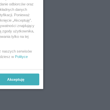
y typu
adanie odbiorców oraz
okładnych danych
. W
yfikacji. Ponieważ
zdłuż
knięcie „Akceptuję”.
y.
rywatności znajdujący
ją zgody użytkownika,
wania tylko na tej
 z naszych serwisów
jdziesz w
Polityce
Akceptuję