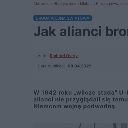
CiekawostkiHistoryczne.pl
»
Miejsce
»
Historia powszechn
DRUGA WOJNA ŚWIATOWA
Jak alianci br
Autor:
Richard Overy
Data publikacji:
08.04.2025
W 1942 roku „wilcze stada” U-
alianci nie przyglądali się te
Niemcom wojnę podwodną.