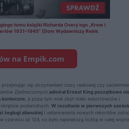
giego tomu książki Richarda Overy’ego „Krew i
mperiów 1931–1945” (Dom Wydawniczy Rebis
e przejmując się utrzymaniem ciszy radiowej czy zaciemni
Stanów Zjednoczonych
admirał Ernest King początkowo ni
ą konieczne
, a poza tym miał zbyt mało eskortowców i
a okrętów podwodnych.
W rezultacie w pierwszych sześci
i żeglugi alianckiej
i ustanowienia nowych rekordów zato
 w czerwcu aż 124, co było największą liczbą w całej wojni