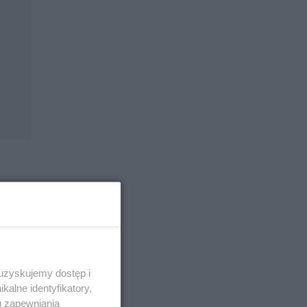
ku na
 uzyskujemy dostęp i
znia
alne identyfikatory,
Zatoki
u zapewniania