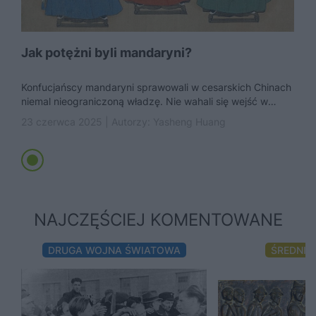
Jak potężni byli mandaryni?
Konfucjańscy mandaryni sprawowali w cesarskich Chinach
niemal nieograniczoną władzę. Nie wahali się wejść w
konflikt z cesarzem, by postawić...
23 czerwca 2025 | Autorzy:
Yasheng Huang
NAJCZĘŚCIEJ KOMENTOWANE
DRUGA WOJNA ŚWIATOWA
ŚREDNIO