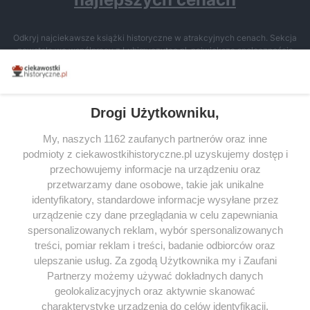
Odkryj najciekawsze książki historyczne w atrakcyjnych cenach. Sekcja
powstała we współpracy z Lubimyczytac.pl, największą społecznością
miłośników literatury w Polsce – dzięki temu możesz wybierać spośród
tytułów najwyżej ocenianych przez czytelników.
Drogi Użytkowniku,
My, naszych 1162 zaufanych partnerów oraz inne
podmioty z ciekawostkihistoryczne.pl uzyskujemy dostęp i
SERWIS
przechowujemy informacje na urządzeniu oraz
przetwarzamy dane osobowe, takie jak unikalne
SPOŁECZNOŚĆ
identyfikatory, standardowe informacje wysyłane przez
WSPÓŁPRACA
urządzenie czy dane przeglądania w celu zapewniania
spersonalizowanych reklam, wybór spersonalizowanych
KONTAKT
treści, pomiar reklam i treści, badanie odbiorców oraz
ulepszanie usług. Za zgodą Użytkownika my i Zaufani
Partnerzy możemy używać dokładnych danych
geolokalizacyjnych oraz aktywnie skanować
ODWIEDŹ RÓWNIEŻ:
charakterystykę urządzenia do celów identyfikacji.