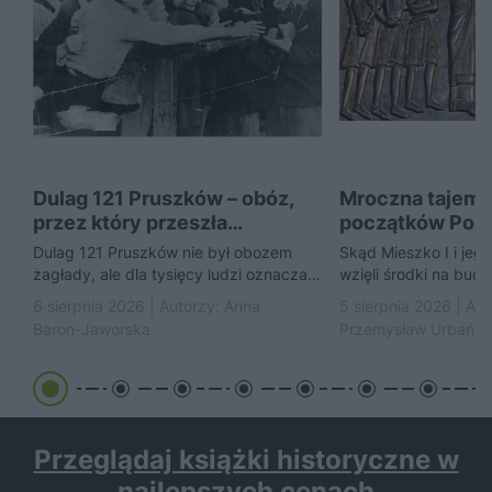
Dulag 121 Pruszków – obóz,
Mroczna tajemn
przez który przeszła
początków Pols
Warszawa
Piastowie handl
Dulag 121 Pruszków nie był obozem
Skąd Mieszko I i jeg
niewolnikami?
zagłady, ale dla tysięcy ludzi oznaczał
wzięli środki na bud
początek kolejnego koszmaru
stworzenie pierwsze
6 sierpnia 2026 | Autorzy:
Anna
5 sierpnia 2026 | Aut
przedstawia hipotezę,
Baron-Jaworska
Przemysław Urbańc
Przeglądaj książki historyczne w
najlepszych cenach