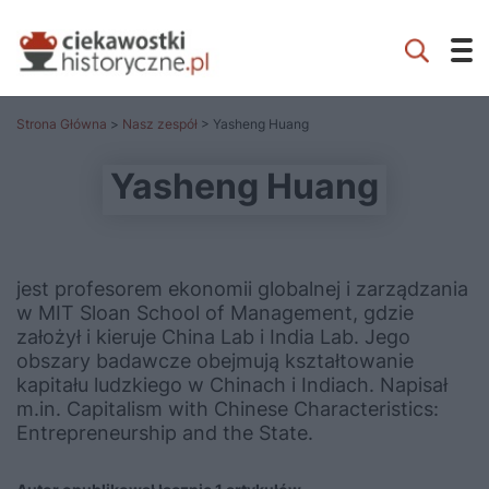
Strona Główna
>
Nasz zespół
> Yasheng Huang
Yasheng Huang
jest profesorem ekonomii globalnej i zarządzania
w MIT Sloan School of Management, gdzie
założył i kieruje China Lab i India Lab. Jego
obszary badawcze obejmują kształtowanie
kapitału ludzkiego w Chinach i Indiach. Napisał
m.in. Capitalism with Chinese Characteristics:
Entrepreneurship and the State.