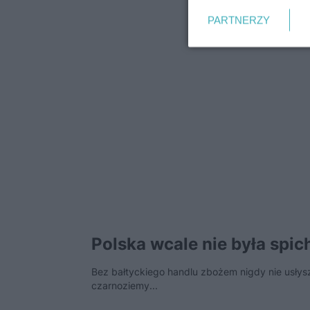
PARTNERZY
Polska wcale nie była spi
Bez bałtyckiego handlu zbożem nigdy nie usłys
czarnoziemy...