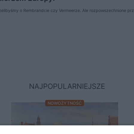
zelibyśmy o Rembrandcie czy Vermeerze. Ale rozpowszechnione prz
NAJPOPULARNIEJSZE
NOWOŻYTNOŚĆ