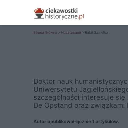
Strona Główna
>
Nasz zespół
> Rafał Szmytka
Doktor nauk humanistycznych,
Uniwersytetu Jagiellońskiego
szczególności interesuje si
De Opstand oraz związkami K
Autor opublikował łącznie 1 artykułów.