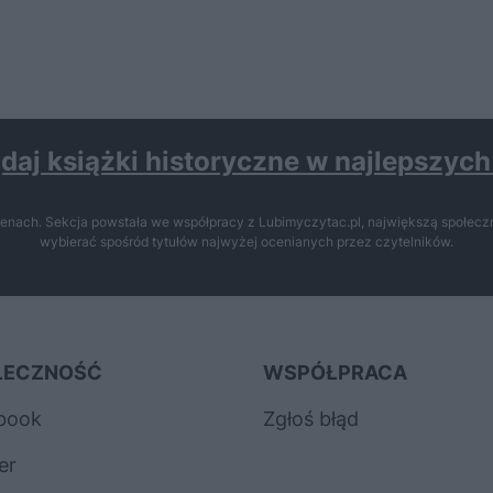
daj książki historyczne w najlepszyc
enach. Sekcja powstała we współpracy z Lubimyczytac.pl, największą społeczn
wybierać spośród tytułów najwyżej ocenianych przez czytelników.
ŁECZNOŚĆ
WSPÓŁPRACA
book
Zgłoś błąd
er