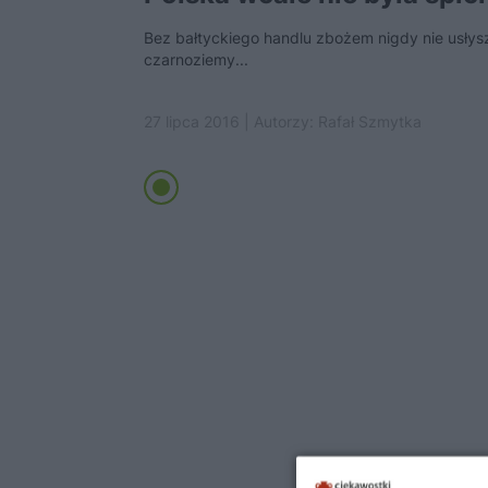
Bez bałtyckiego handlu zbożem nigdy nie usłys
czarnoziemy...
27 lipca 2016 | Autorzy:
Rafał Szmytka