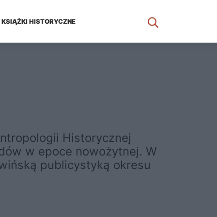
KSIĄŻKI HISTORYCZNE
tropologii Historycznej
landów w epoce nowożytnej. W
wińską publicystyką okresu