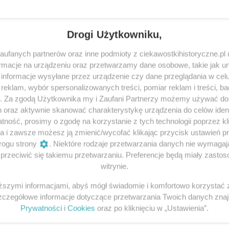
Drogi Użytkowniku,
ufanych partnerów oraz inne podmioty z ciekawostkihistoryczne.pl
macje na urządzeniu oraz przetwarzamy dane osobowe, takie jak unik
informacje wysyłane przez urządzenie czy dane przeglądania w cel
chlerzem Europy!
eklam, wybór spersonalizowanych treści, pomiar reklam i treści, b
g. Za zgodą Użytkownika my i Zaufani Partnerzy możemy używać d
zelibyśmy o Rembrandcie czy Vermeerze. Ale rozpowszechnione prz
h oraz aktywnie skanować charakterystykę urządzenia do celów ident
ność, prosimy o zgodę na korzystanie z tych technologii poprzez kli
a i zawsze możesz ją zmienić/wycofać klikając przycisk ustawień p
rogu strony
. Niektóre rodzaje przetwarzania danych nie wymaga
rzeciwić się takiemu przetwarzaniu. Preferencje będą miały zastoso
witrynie.
iższymi informacjami, abyś mógł świadomie i komfortowo korzystać
Szczegółowe informacje dotyczące przetwarzania Twoich danych zna
Prywatności
i
Cookies
oraz po kliknięciu w „Ustawienia”.