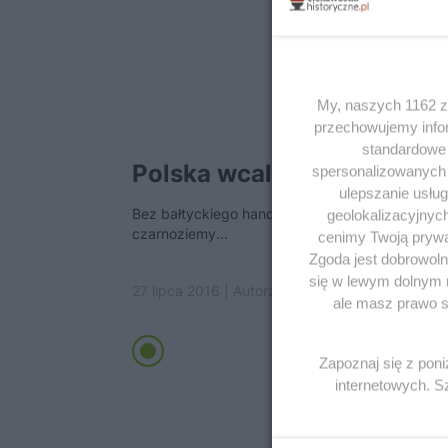
My, naszych 1162 za
przechowujemy infor
standardowe 
Polska wcale nie była spi
spersonalizowanych r
ulepszanie usłu
Bez bałtyckiego handlu zbożem nigdy nie usłys
geolokalizacyjnyc
czarnoziemy...
cenimy Twoją prywat
Zgoda jest dobrowoln
się w lewym dolnym 
27 lipca 2016 | Autorzy:
Rafał Szmytka
ale masz prawo sp
Zapoznaj się z pon
internetowych. 