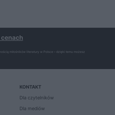
h cenach
ością miłośników literatury w Polsce – dzięki temu możesz
KONTAKT
Dla czytelników
Dla mediów