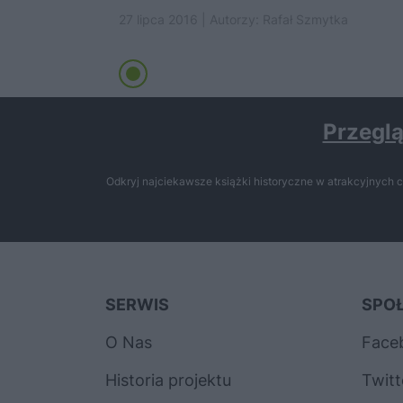
27 lipca 2016 | Autorzy:
Rafał Szmytka
Przeglą
Odkryj najciekawsze książki historyczne w atrakcyjnych c
SERWIS
SPO
O Nas
Face
Historia projektu
Twitt