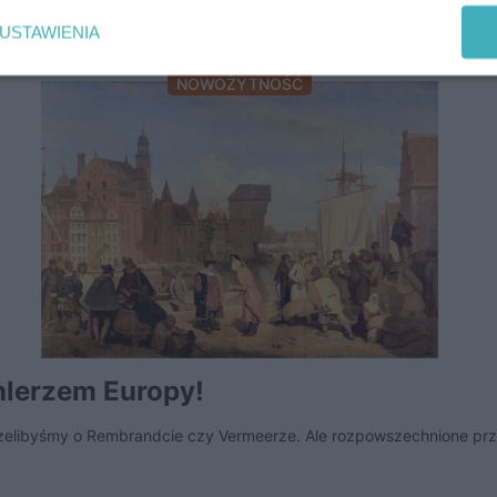
NAJCZĘŚCIEJ KOMENTOWANE
USTAWIENIA
NOWOŻYTNOŚĆ
chlerzem Europy!
zelibyśmy o Rembrandcie czy Vermeerze. Ale rozpowszechnione prz