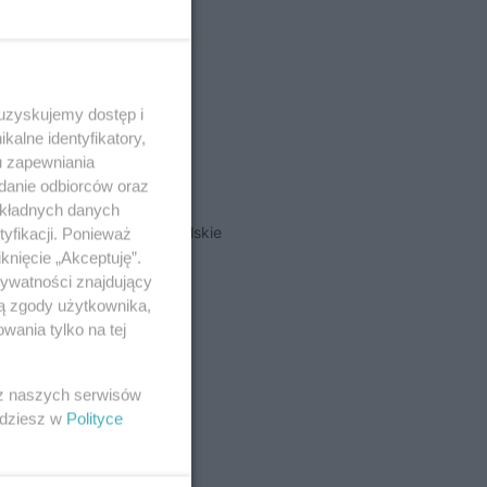
 uzyskujemy dostęp i
alne identyfikatory,
u zapewniania
adanie odbiorców oraz
okładnych danych
eświadczenie o tym, że polskie
yfikacji. Ponieważ
knięcie „Akceptuję”.
rywatności znajdujący
ją zgody użytkownika,
wania tylko na tej
 z naszych serwisów
jdziesz w
Polityce