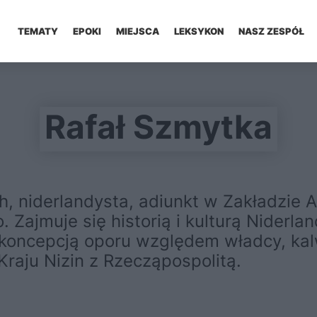
TEMATY
EPOKI
MIEJSCA
LEKSYKON
NASZ ZESPÓŁ
Rafał Szmytka
 niderlandysta, adiunkt w Zakładzie An
. Zajmuje się historią i kulturą Nider
ę koncepcją oporu względem władcy, kal
raju Nizin z Rzecząpospolitą.