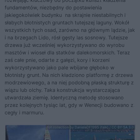
rozwijając kluczowy od początku kunszt kładzenia
fundamentów, niezbędny do postawienia
jakiegokolwiek budynku na skrajnie niestabilnych i
słabych błotnistych gruntach tutejszej laguny. Wokół
wszystkich tych osad, zarówno na głównym lądzie, jak
i na brzegach Lido, rósł gęsty las sosnowy. Tutejsze
drzewa już wcześniej wykorzystywano do wyrobu
masztów i wioseł dla statków dalekomorskich. Teraz
zaś całe pnie, odarte z gałęzi, kory i korzeni
wykorzystywano jako pale wbijane głęboko w
błotnisty grunt. Na nich kładziono platformę z drzewa
modrzewiowego, a na niej podobną płaską strukturę z
wiązu lub olchy. Taka konstrukcja wystarczająca
utwardzała ziemię. Identyczną metodę stosowano
przez kolejnych tysiąc lat, gdy w Wenecji budowano z
cegły i marmuru.
fot.collection by DanieleDF1995 (talk) / CC BY-SA 3.0