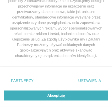
podmioty z ciekawostkihistoryczne.pl uzyskujemy dostęp i
przechowujemy informacje na urządzeniu oraz
przetwarzamy dane osobowe, takie jak unikalne
KOMENTARZE
identyfikatory, standardowe informacje wysyłane przez
Dodaj komentarz
urządzenie czy dane przeglądania w celu zapewniania
spersonalizowanych reklam, wybór spersonalizowanych
treści, pomiar reklam i treści, badanie odbiorców oraz
Twój adres e-mail nie zostanie opublikowany.
ulepszanie usług. Za zgodą Użytkownika my i Zaufani
Wymagane pola są oznaczone
*
Partnerzy możemy używać dokładnych danych
KOMENTARZ
geolokalizacyjnych oraz aktywnie skanować
charakterystykę urządzenia do celów identyfikacji.
Ponieważ cenimy Twoją prywatność, prosimy o zgodę na
korzystanie z tych technologii poprzez kliknięcie
„Akceptuję”. Zgoda jest dobrowolna i zawsze możesz ją
zmienić/wycofać klikając przycisk ustawień prywatności
PARTNERZY
USTAWIENIA
znajdujący się w lewym dolnym rogu strony
. Niektóre
rodzaje przetwarzania danych nie wymagają zgody
użytkownika, ale masz prawo sprzeciwić się takiemu
Akceptuję
przetwarzaniu. Preferencje będą miały zastosowania tylko
na tej witrynie.
NAZWA
*