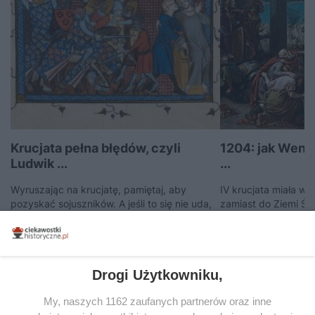
Krucjata pełna błędów, czyli
1204: jak Wene
Ludwik ...
...
Wyruszając na krucjatę, pamiętaj, aby
IV krucjata miała wy
pozyskać sojuszników. A jeśli to się nie uda,
zamiast do Ziemi Świ
przynajmniej poprowadź wyprawę we
Konstantynopola. Jo
właściwym kierunku. Gdyby zaś obrana
jak doża Enrico Dan
droga okazała się...
finansowe kłopoty k
25 czerwca 2026 | Autorzy:
Herbert Gnaś
10 czerwca 2026 | 
Drogi Użytkowniku,
Keates
My, naszych 1162 zaufanych partnerów oraz inne