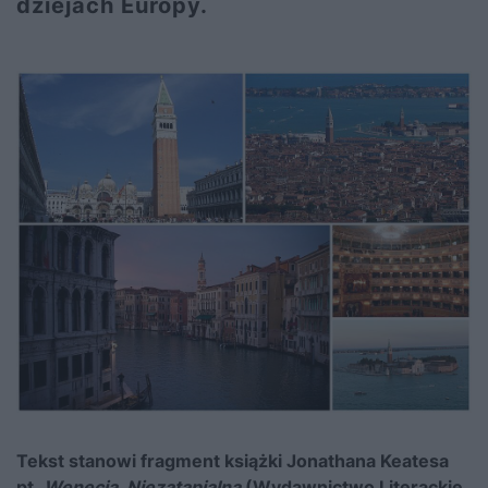
dziejach Europy.
Tekst stanowi fragment książki Jonathana Keatesa
pt.
Wenecja. Niezatapialna
(Wydawnictwo Literackie