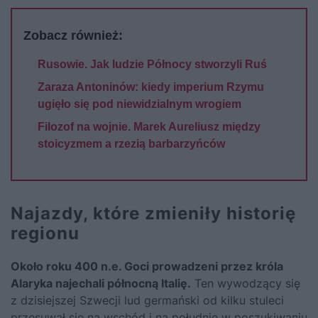
Zobacz również:
Rusowie. Jak ludzie Północy stworzyli Ruś
Zaraza Antoninów: kiedy imperium Rzymu
ugięło się pod niewidzialnym wrogiem
Filozof na wojnie. Marek Aureliusz między
stoicyzmem a rzezią barbarzyńców
Najazdy, które zmieniły historię
regionu
Około roku 400 n.e. Goci prowadzeni przez króla
Alaryka najechali północną Italię.
Ten wywodzący się
z dzisiejszej Szwecji lud germański od kilku stuleci
przesuwał się na wschód i na południe w poszukiwaniu