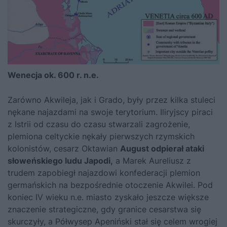
Wenecja ok. 600 r. n.e.
Zarówno Akwileja, jak i Grado, były przez kilka stuleci
nękane najazdami na swoje terytorium. Iliryjscy piraci
z Istrii od czasu do czasu stwarzali zagrożenie,
plemiona celtyckie nękały pierwszych rzymskich
kolonistów, cesarz Oktawian
August odpierał ataki
słoweńskiego ludu Japodi,
a Marek Aureliusz z
trudem zapobiegł najazdowi konfederacji plemion
germańskich na bezpośrednie otoczenie Akwilei. Pod
koniec IV wieku n.e. miasto zyskało jeszcze większe
znaczenie strategiczne, gdy granice cesarstwa się
skurczyły, a Półwysep Apeniński stał się celem wrogiej