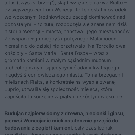
altus („wysoki brzeg”), skąd wzięła się nazwa Rialto –
dzisiejszego centrum Wenecji. To ten ostatni ośrodek
we wczesnym średniowieczu zaczął dominować nad
pozostałymi – to tutaj rozpoczęła się znana nam dziś
historia Wenecji – miasta, państwa i jego mieszkańców.
Ze wspaniałego niegdyś i potężnego Malamocco
niemal nic do dzisiaj nie przetrwało. Na Torcello dwa
kościoły – Santa Maria i Santa Fosca – wraz z
gromadą kamieni w małym sąsiednim muzeum
archeologicznym są jedynymi śladami kwitnącego
niegdyś średniowiecznego miasta. To na brzegach i
mieliznach Rialta, a konkretnie na wyspie zwanej
Luprio, utrwaliła się społeczność miejsca, która
zapuściła tu korzenie w piątym i szóstym wieku n.e.
Budując najpierw domy z drewna, plecionki i gipsu,
pierwsi Wenecjanie mieli ostatecznie przejść do
budowania z cegieł i kamieni,
cały czas jednak