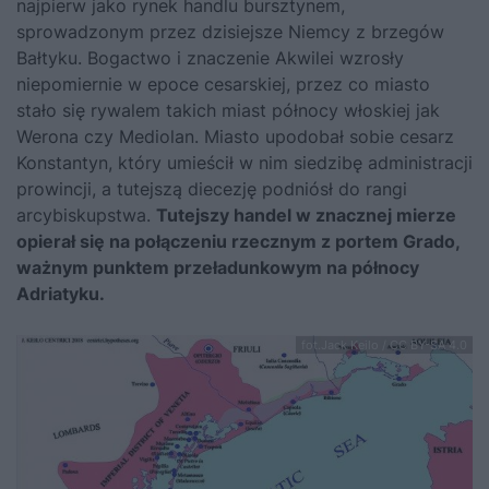
najpierw jako rynek handlu bursztynem,
sprowadzonym przez dzisiejsze Niemcy z brzegów
Bałtyku. Bogactwo i znaczenie Akwilei wzrosły
niepomiernie w epoce cesarskiej, przez co miasto
stało się rywalem takich miast północy włoskiej jak
Werona czy Mediolan. Miasto upodobał sobie cesarz
Konstantyn, który umieścił w nim siedzibę administracji
prowincji, a tutejszą diecezję podniósł do rangi
arcybiskupstwa.
Tutejszy handel w znacznej mierze
opierał się na połączeniu rzecznym z portem Grado,
ważnym punktem przeładunkowym na północy
Adriatyku.
fot.Jack Keilo / CC BY-SA 4.0