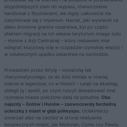
dogodniejszych ziem do wypasu, równocześnie
handlował z Rzymianami, ale nigdy całkowicie nie
zasymilował się z imperium. Nacisk, jaki wywierali na
słabo bronione granice cesarstwa, był po części
efektem migracji na ich własne terytorium innego ludu
– Hunów z Azji Centralnej – który niebawem miał
odegrać kluczową rolę w rozpadzie rzymskiej władzy i
w ostatecznym upadku cesarstwa na zachodzie.
Prowadzeni przez Attylę – monarchę tak
charyzmatycznego, ze do dziś istnieje w równej
mierze w legendzie, co w historii – runęli na Akwileję,
oblegli ją i spalili, po czym ruszyli dewastować inne
rzymskie miasta położone dalej na południe.
Oba
najazdy – Gotów i Hunów – zaowocowały bezładną
ucieczką z miast w głąb półwyspu.
Uciekinierzy
zmierzali albo na zachód w stronę relatywnie
bezpiecznych miejsc, jak Mediolan, Como czy Pawia,