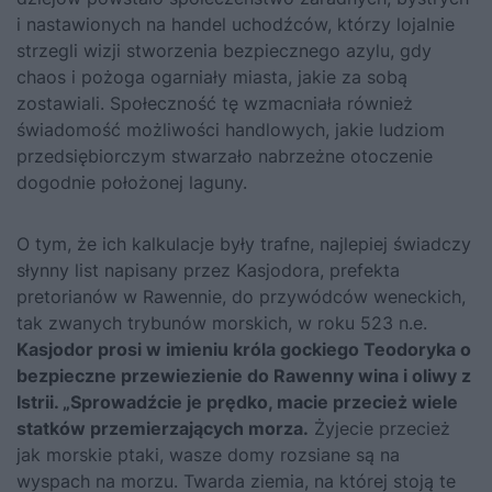
i nastawionych na handel uchodźców, którzy lojalnie
strzegli wizji stworzenia bezpiecznego azylu, gdy
chaos i pożoga ogarniały miasta, jakie za sobą
zostawiali. Społeczność tę wzmacniała również
świadomość możliwości handlowych, jakie ludziom
przedsiębiorczym stwarzało nabrzeżne otoczenie
dogodnie położonej laguny.
O tym, że ich kalkulacje były trafne, najlepiej świadczy
słynny list napisany przez Kasjodora, prefekta
pretorianów w Rawennie, do przywódców weneckich,
tak zwanych trybunów morskich, w roku 523 n.e.
Kasjodor prosi w imieniu króla gockiego Teodoryka o
bezpieczne przewiezienie do Rawenny wina i oliwy z
Istrii. „Sprowadźcie je prędko, macie przecież wiele
statków przemierzających morza.
Żyjecie przecież
jak morskie ptaki, wasze domy rozsiane są na
wyspach na morzu. Twarda ziemia, na której stoją te