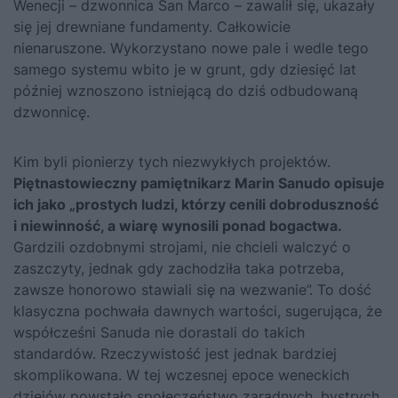
Wenecji – dzwonnica San Marco – zawalił się, ukazały
się jej drewniane fundamenty. Całkowicie
nienaruszone. Wykorzystano nowe pale i wedle tego
samego systemu wbito je w grunt, gdy dziesięć lat
później wznoszono istniejącą do dziś odbudowaną
dzwonnicę.
Kim byli pionierzy tych niezwykłych projektów.
Piętnastowieczny pamiętnikarz Marin Sanudo opisuje
ich jako „prostych ludzi, którzy cenili dobroduszność
i niewinność, a wiarę wynosili ponad bogactwa.
Gardzili ozdobnymi strojami, nie chcieli walczyć o
zaszczyty, jednak gdy zachodziła taka potrzeba,
zawsze honorowo stawiali się na wezwanie”. To dość
klasyczna pochwała dawnych wartości, sugerująca, że
współcześni Sanuda nie dorastali do takich
standardów. Rzeczywistość jest jednak bardziej
skomplikowana. W tej wczesnej epoce weneckich
dziejów powstało społeczeństwo zaradnych, bystrych