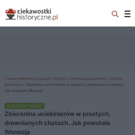
CiekawostkiHistoryczne.pl
»
Miejsce
»
Historia powszechna
»
Historia
Bałkanów
»
Zbieranina uciekinierów w prostych, drewnianych chatach.
Jak powstała Wenecja
STAROŻYTNOŚĆ
Zbieranina uciekinierów w prostych,
drewnianych chatach. Jak powstała
Wenecja