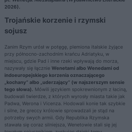
2026).
Trojańskie korzenie i rzymski
sojusz
Zanim Rzym urósł w potęgę, plemiona italskie żyjące
przy północno-zachodnim krańcu Adriatyku, w
miejscu, gdzie Pad i inne rzeki wpływają do morza,
nazywały się łącznie
Wenetami albo Wenedami od
indoeuropejskiego korzenia oznaczającego
„kochany” albo „uderzający” (w najszerszym sensie
tego słowa).
Mówili językiem spokrewnionym z łaciną,
budowali twierdze, z których wyrosły miasta takie jak
Padwa, Werona i Vicenza. Hodowali konie tak szybkie
i silne, że greccy królowie sprowadzali je stąd na
potrzeby swych armii. Gdy Republika Rzymska
stawała się coraz silniejsza, Wenetowie stali się jej
trwałym sojusznikiem, zyskując dzięki temu