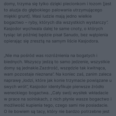
domy, trzyma się tylko dzięki plecionkom i łozom [jest
to aluzja do głębokiego palowania utrzymującego
miękki grunt]. Wasi ludzie mają jedno wielkie
bogactwo – ryby, których dla wszystkich wystarczy”.
Kasjodor wychwala dalej te same cnoty, o których
tysiąc lat później będzie pisał Sanudo, bez wątpienia
opierając się zresztą na samym liście Kasjodora.
„Nie ma pośród was rozróżnienia na bogatych i
biednych. Wszyscy jedzą to samo jedzenie, wszystkie
domy są jednakie.Zazdrość, wszędzie tak kwitnąca,
wam pozostaje nieznana”. Na koniec zaś, zanim zaleca
naprawę „łodzi, które jak konie trzymacie powiązane u
swych wrót”, Kasjodor identyfikuje pierwsze źródło
weneckiego bogactwa. „Cały swój wysiłek wkładacie
w prace na solniskach, z nich płynie wasze bogactwo i
możliwość kupienia tego, czego sami nie posiadacie.
O ile bowiem są tacy, który nie bardzo potrzebne jest