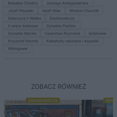
Bolesław Chrobry
Jadwiga Andegaweńska
Józef Piłsudski
Adolf Hitler
Winston Churchill
Katarzyna II Wielka
średniowiecze
II wojna światowa
Dynastia Piastów
Dynastia Wazów
Cesarstwo Rzymskie
Aztekowie
Krzysztof Kolumb
Katastrofy naturalne i wypadki
Wikingowie
ZOBACZ RÓWNIEŻ
ŚREDNIOWIECZE
ŚRED