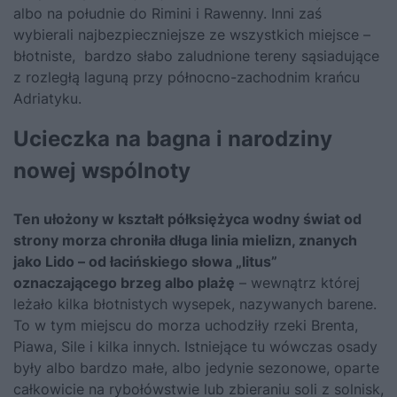
albo na południe do Rimini i Rawenny. Inni zaś
wybierali najbezpieczniejsze ze wszystkich miejsce –
błotniste, bardzo słabo zaludnione tereny sąsiadujące
z rozległą laguną przy północno-zachodnim krańcu
Adriatyku.
Ucieczka na bagna i narodziny
nowej wspólnoty
Ten ułożony w kształt półksiężyca wodny świat od
strony morza chroniła długa linia mielizn, znanych
jako Lido – od łacińskiego słowa „litus”
oznaczającego brzeg albo plażę
– wewnątrz której
leżało kilka błotnistych wysepek, nazywanych barene.
To w tym miejscu do morza uchodziły rzeki Brenta,
Piawa, Sile i kilka innych. Istniejące tu wówczas osady
były albo bardzo małe, albo jedynie sezonowe, oparte
całkowicie na rybołówstwie lub zbieraniu soli z solnisk,