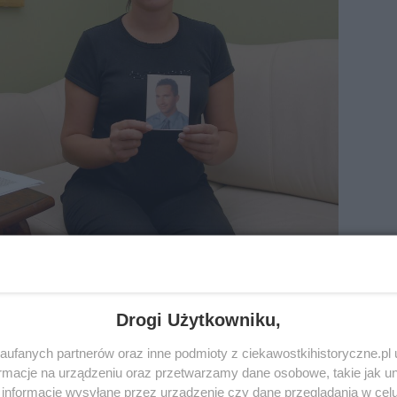
dowanego Krzysztofa Olewnika , Danuta Olewnik
Drogi Użytkowniku,
odzimierza Olewnika, by przejął w jego imieniu zakłady mi
 była ostatnia szansa” i że „tego mu nie daruje”.
Komenda
ufanych partnerów oraz inne podmioty z ciekawostkihistoryczne.pl
 później zmarł w swoim domu
. Nie przeprowadzono sekcji
macje na urządzeniu oraz przetwarzamy dane osobowe, takie jak unik
plotki, że jego śmierć została sfingowana, a on sam uciekł
informacje wysyłane przez urządzenie czy dane przeglądania w cel