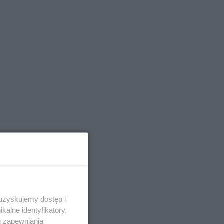
ęsne
nt
 uzyskujemy dostęp i
alne identyfikatory,
 za
u zapewniania