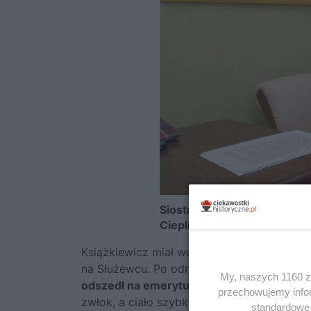
Siostra porwanego i zamor
Cieplińska
Książkiewicz miał wcześniej naciskać na Wł
na Służewcu. Po odmowie miał grozić, że „to
My, naszych 1160 za
odszedł na emeryturę w 2002 roku, a rok
przechowujemy infor
zwłok, a ciało szybko skremowano. Krążyły 
standardowe 