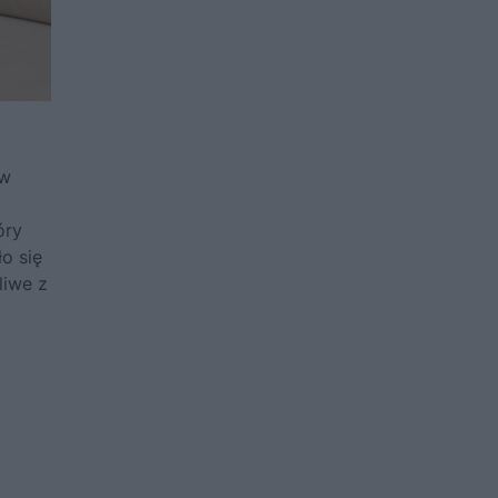
 w
óry
o się
liwe z