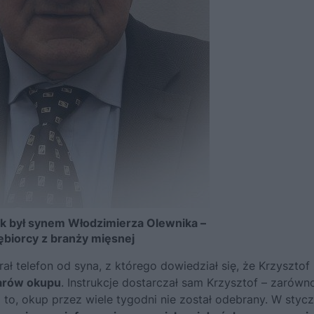
k był synem Włodzimierza Olewnika –
biorcy z branży mięsnej
ł telefon od syna, z którego dowiedział się, że Krzysztof 
larów okupu
. Instrukcje dostarczał sam Krzysztof – zarówn
o to, okup przez wiele tygodni nie został odebrany. W stycz