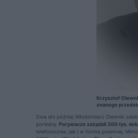
Krzysztof Olewni
znanego przedsię
Dwa dni później Włodzimierz Olewnik odebra
porwany.
Porywacze zażądali 300 tys. do
telefonicznie, jak i w formie pisemnej. Mim