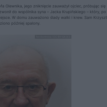
a Olewnika, jego zniknięcie zauważył ojciec, próbując się
onił do wspólnika syna – Jacka Krupińskiego – który, po
iejsce. W domu zauważono ślady walki i krew. Sam Krzyszt
iono później spalony.
fot.Kontrola / CC BY-SA 4.0