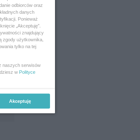
adanie odbiorców oraz
okładnych danych
yfikacji. Ponieważ
knięcie „Akceptuję”.
rywatności znajdujący
ją zgody użytkownika,
wania tylko na tej
 z naszych serwisów
jdziesz w
Polityce
Akceptuję