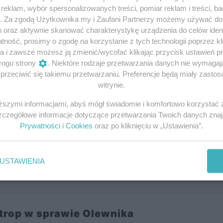
eklam, wybór spersonalizowanych treści, pomiar reklam i treści, b
g. Za zgodą Użytkownika my i Zaufani Partnerzy możemy używać d
h oraz aktywnie skanować charakterystykę urządzenia do celów ident
ność, prosimy o zgodę na korzystanie z tych technologii poprzez kli
a i zawsze możesz ją zmienić/wycofać klikając przycisk ustawień p
rogu strony
. Niektóre rodzaje przetwarzania danych nie wymaga
rzeciwić się takiemu przetwarzaniu. Preferencje będą miały zastoso
witrynie.
iższymi informacjami, abyś mógł świadomie i komfortowo korzystać
Szczegółowe informacje dotyczące przetwarzania Twoich danych zna
Prywatności
i
Cookies
oraz po kliknięciu w „Ustawienia”.
USTAWIENIA
trop w sprawie Olewnika