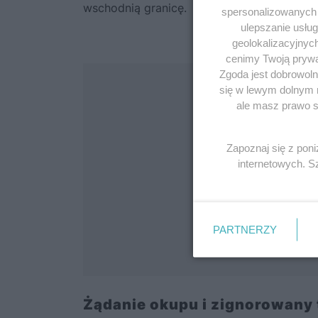
wschodnią granicę.
spersonalizowanych r
ulepszanie usłu
geolokalizacyjnyc
cenimy Twoją prywat
Zgoda jest dobrowoln
się w lewym dolnym 
ale masz prawo sp
Zapoznaj się z pon
internetowych. 
PARTNERZY
Żądanie okupu i zignorowany 