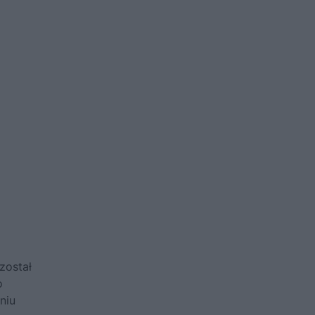
został
o
niu