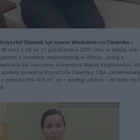
Krzysztof Olewnik był synem Włodzimierza Olewnika –
. W nocy z 26 na 27 października 2001 roku, w swojej willi
icjantów z komendy wojewódzkiej w Płocku. Jedną z
ledztwie był ówczesny komendant Maciej Książkiewicz, kt
 sprawie porwania Krzysztofa Olewnika. CBA zainteresował
 powierzchni 400 m², co – według ustaleń – nie było moż
ł.
fot.KRZYSZTOF WOJDA/REPORTER