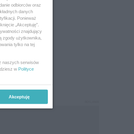
adanie odbiorców oraz
okładnych danych
yfikacji. Ponieważ
knięcie „Akceptuję”.
rywatności znajdujący
ją zgody użytkownika,
wania tylko na tej
 z naszych serwisów
jdziesz w
Polityce
Akceptuję