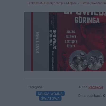
CiekawostkiHistoryczne.pl
»
Miejsce
»
Historia powszechn
Kategoria:
Autor:
Redakcja
DRUGA WOJNA
Data publikacji:
0
ŚWIATOWA