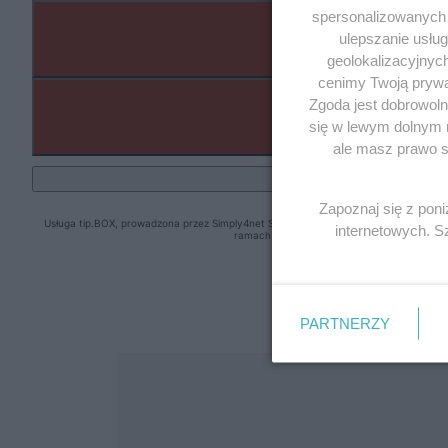
spersonalizowanych r
ulepszanie usłu
geolokalizacyjnyc
cenimy Twoją prywat
Zgoda jest dobrowoln
się w lewym dolnym 
ale masz prawo sp
Zapoznaj się z pon
internetowych. 
PARTNERZY