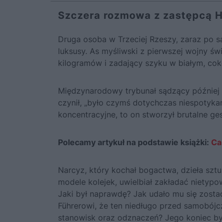
Szczera rozmowa z zastępcą H
Druga osoba w Trzeciej Rzeszy, zaraz po s
luksusy. As myśliwski z pierwszej wojny ś
kilogramów i zadający szyku w białym, co
Międzynarodowy trybunał sądzący później w
czynił, „było czymś dotychczas niespotyk
koncentracyjne, to on stworzył brutalne ge
Polecamy artykuł na podstawie książki:
Ca
Narcyz, który kochał bogactwa, dzieła sztu
modele kolejek, uwielbiał zakładać nietypo
Jaki był naprawdę? Jak udało mu się zosta
Führerowi, że ten niedługo przed samobójc
stanowisk oraz odznaczeń? Jego koniec był 