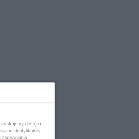
 uzyskujemy dostęp i
alne identyfikatory,
u zapewniania