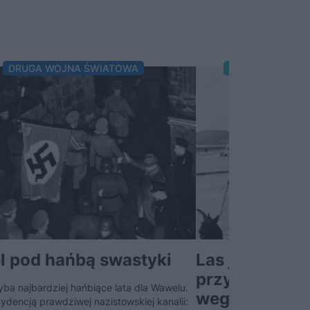
DRUGA WOJNA ŚWIATOWA
DWUDZIESTOLEC
 pod hańbą swastyki
Las jest kated
przyszłość na
yba najbardziej hańbiące lata dla Wawelu.
wegetarian, cz
ezydencją prawdziwej nazistowskiej kanalii: