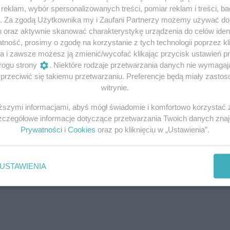
eklam, wybór spersonalizowanych treści, pomiar reklam i treści, b
g. Za zgodą Użytkownika my i Zaufani Partnerzy możemy używać d
h oraz aktywnie skanować charakterystykę urządzenia do celów ident
ność, prosimy o zgodę na korzystanie z tych technologii poprzez kli
a i zawsze możesz ją zmienić/wycofać klikając przycisk ustawień p
rogu strony
. Niektóre rodzaje przetwarzania danych nie wymaga
rzeciwić się takiemu przetwarzaniu. Preferencje będą miały zastoso
witrynie.
iższymi informacjami, abyś mógł świadomie i komfortowo korzystać
Szczegółowe informacje dotyczące przetwarzania Twoich danych zna
Prywatności
i
Cookies
oraz po kliknięciu w „Ustawienia”.
USTAWIENIA