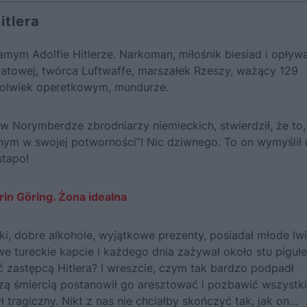
itlera
amym Adolfie Hitlerze. Narkoman, miłośnik biesiad i opływ
wiatowej, twórca Luftwaffe, marszałek Rzeszy, ważący 129
kolwiek operetkowym, mundurze.
 Norymberdze zbrodniarzy niemieckich, stwierdził, że to,
anym w swojej potworności”! Nic dziwnego. To on wymyślił
stapo!
rin Göring. Żona idealna
ki, dobre alkohole, wyjątkowe prezenty, posiadał młode lwi
we tureckie kapcie i każdego dnia zażywał około stu pigułe
ć zastępcą Hitlera? I wreszcie, czym tak bardzo podpadł
zą śmiercią postanowił go aresztować i pozbawić wszystk
tragiczny. Nikt z nas nie chciałby skończyć tak, jak on…