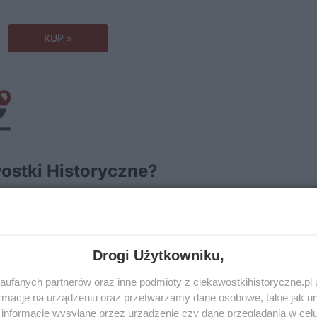
KUP »
Drogi Użytkowniku,
ufanych partnerów oraz inne podmioty z ciekawostkihistoryczne.pl
macje na urządzeniu oraz przetwarzamy dane osobowe, takie jak unik
informacje wysyłane przez urządzenie czy dane przeglądania w cel