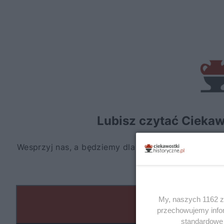
My, naszych 1162 za
przechowujemy infor
standardowe 