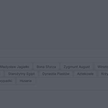
Władysław Jagiełło
Bona Sforza
Zygmunt August
Winst
t
Starożytny Egipt
Dynastia Piastów
Aztekowie
Kr
 wypadki
Husaria