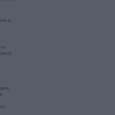
ania w
 co
 obozy
ątka,
k.
ich