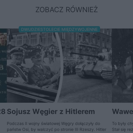
ZOBACZ RÓWNIEŻ
DWUDZIESTOLECIE MIĘDZYWOJENNE
28
Sojusz Węgier z Hitlerem
Wawel
Podczas II wojny światowej Węgry dołączyły do
To były ch
państw Osi, by walczyć po stronie III Rzeszy. Hitler
Stał się r