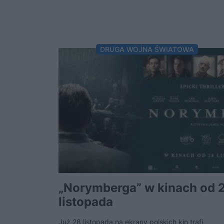
DRUGA WOJNA ŚWIATOWA
„Norymberga” w kinach od 
listopada
Już 28 listopada na ekrany polskich kin trafi