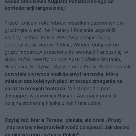
Akces Stanisława Augusta Poniatowskiego do
konfederacji targowickiej
Przed końcem roku wbrew wszelkim zapewnieniom
gruchnęła wieść, że Prusacy i Rosjanie uzgodnili
kolejny rozbiór Polski. Przezwyciężając swoją
podejrzliwość wobec Berlina, Wiedeń dołączył do
grupy mocarstw przeciwnych rewolucji francuskiej, w
skład której weszły oprócz Austrii Wielka Brytania,
Hiszpania, Sardynia i Sycylia oraz Prusy. W ten sposób
powstała pierwsza koalicja antyfrancuska, która
miała przez kolejnych pięć lat toczyć zmagania na
coraz to nowych teatrach
. W listopadzie pod
Jemappes w prowincji Hainaut Austriacy ponieśli
kolejną sromotną klęskę z rąk Francuzów.
Czytaj też:
Maria Teresa „płakała, ale brała”, Prusy
„naprawiały niesprawiedliwość dziejową”. Jak doszło
do pierwszego rozbioru Polski?