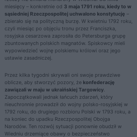
miesięcy – konkretnie od
3 maja 1791 roku, kiedy to w
sąsiedniej Rzeczpospolitej uchwalono konstytucję
–
zbierało się na polityczną burzę. W kwietniu 1792 roku,
czyli miesiąc po objęciu tronu przez Franciszka,
rosyjska cesarzowa zaprosiła do Petersburga grupę
zbuntowanych polskich magnatów. Spiskowcy mieli
wypowiedzieć wojnę polskiemu królowi oraz jego
ustawie zasadniczej.
Przez kilka tygodni skrywali oni swoje prawdziwe
oblicze, aby stworzyć pozory, że
konfederację
zawiązali w maju w ukraińskiej Targowicy
.
Zapoczątkowali jednak łańcuch zdarzeń, który
nieuchronnie prowadził do wojny polsko-rosyjskiej w
1792 roku, do drugiego rozbioru Polski w 1793 roku, a
na koniec do upadku Rzeczpospolitej Obojga
Narodów. Ten rozwój sytuacji ponownie obudził w
Wiedniu drzemiące obawy o bezpieczeństwo