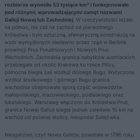
rozbiorze wynosiło 53 tysiące km² i funkcjonowało
pod różnymi, wprowadzającymi zamęt nazwami
Galicji Nowej lub Zachodniej
. W rzeczywistości leżało
na północ, nie zaś na zachód od pierwotnego
królestwa i było sztuczną, efemeryczną konstrukcją na
wzór wymyślonych niedawno przez rząd w Berlinie
prowincji Prus Południowych i Nowych Prus
Wschodnich. Zachodnia granica nabytków austriackich
przebiegała od okolic Krakowa ku rzece Pilicy,
północna biegła zaś wzdłuż dolnego Bugu. Wytyczona
wzdłuż środkowego i górnego Bugu granica
wschodnia obejmowała sporą część województw
małopolskiego, mazowieckiego, podlaskiego oraz
lubelskiego. Warszawę włączono do Królestwa Prus,
granica Nowej Galicji biegła jednak zaledwie 15 km na
wschód od polskiej stolicy, nieopodal Sulejówka.
Neugalizien, czyli Nowa Galicja, powstała w 1796 roku