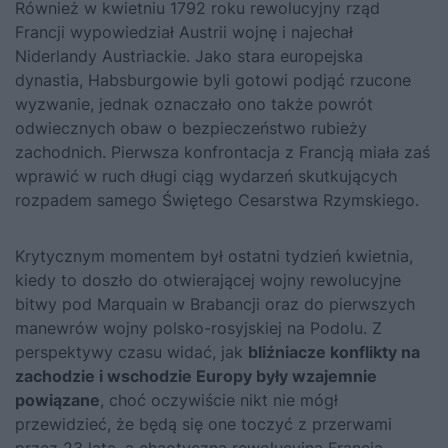
Również w kwietniu 1792 roku rewolucyjny rząd
Francji wypowiedział Austrii wojnę i najechał
Niderlandy Austriackie. Jako stara europejska
dynastia, Habsburgowie byli gotowi podjąć rzucone
wyzwanie, jednak oznaczało ono także powrót
odwiecznych obaw o bezpieczeństwo rubieży
zachodnich. Pierwsza konfrontacja z Francją miała zaś
wprawić w ruch długi ciąg wydarzeń skutkujących
rozpadem samego Świętego Cesarstwa Rzymskiego.
Krytycznym momentem był ostatni tydzień kwietnia,
kiedy to doszło do otwierającej wojny rewolucyjne
bitwy pod Marquain w Brabancji oraz do pierwszych
manewrów wojny polsko-rosyjskiej na Podolu. Z
perspektywy czasu widać, jak
bliźniacze konflikty na
zachodzie i wschodzie Europy były wzajemnie
powiązane
, choć oczywiście nikt nie mógł
przewidzieć, że będą się one toczyć z przerwami
przez 23 lata, a chaotyczna rewolucyjna Francja