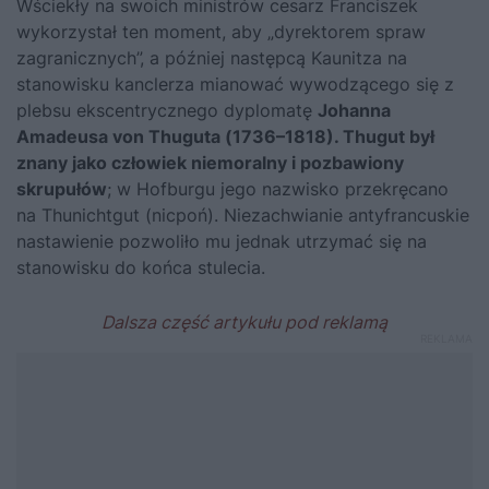
Wściekły na swoich ministrów cesarz Franciszek
wykorzystał ten moment, aby „dyrektorem spraw
zagranicznych”, a później następcą Kaunitza na
stanowisku kanclerza mianować wywodzącego się z
plebsu ekscentrycznego dyplomatę
Johanna
Amadeusa von Thuguta (1736–1818). Thugut był
znany jako człowiek niemoralny i pozbawiony
skrupułów
; w Hofburgu jego nazwisko przekręcano
na Thunichtgut (nicpoń). Niezachwianie antyfrancuskie
nastawienie pozwoliło mu jednak utrzymać się na
stanowisku do końca stulecia.