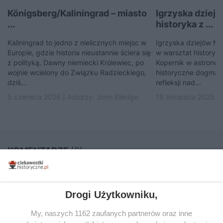
Königsberg/Kaliningrad – miasto
Igrzyska dziej
...
historyka z ...
Kaliningrad to jedno z nielicznych miejsc w
Igrzyska dziejów No
Europie, gdzie historia nieustannie ściera się
w warsztat historyka
z polityką. Dawny niemiecki Królewiec, po
Kopernik w astronomi
wojnie wcielony do Związku Radzieckiego,
historyczne dogmaty
dziś...
refleksji nad...
5 czerwca 2026 | Autorzy:
Jonn Elledge
18 listopada 2025 |
KOMENTARZE
(8)
Dodaj komentarz
Twój adres e-mail nie zostanie opublikowany.
Drogi Użytkowniku,
Wymagane pola są oznaczone
*
My, naszych 1162 zaufanych partnerów oraz inne
KOMENTARZ