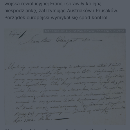
wojska rewolucyjnej Francji sprawiły kolejną
niespodziankę, zatrzymując Austriaków i Prusaków.
Porządek europejski wymykał się spod kontroli.
fot.Stanisław August Poniatowski/domena publiczna