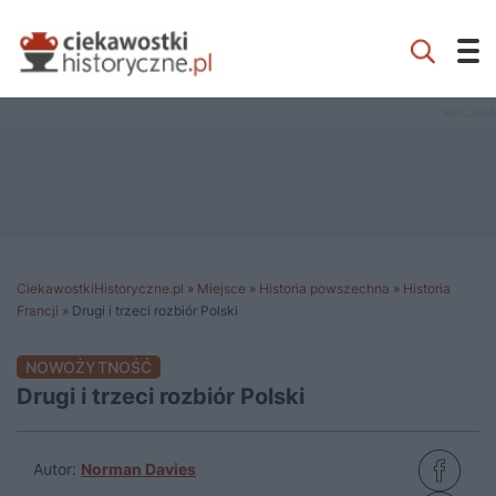
CiekawostkiHistoryczne.pl
»
Miejsce
»
Historia powszechna
»
Historia
Francji
»
Drugi i trzeci rozbiór Polski
NOWOŻYTNOŚĆ
Drugi i trzeci rozbiór Polski
Autor:
Norman Davies