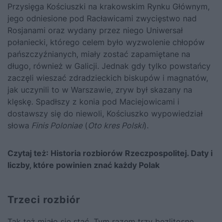
Przysięga
Kościuszki
na krakowskim Rynku Głównym,
jego odniesione pod Racławicami zwycięstwo nad
Rosjanami oraz wydany przez niego Uniwersał
połaniecki, którego celem było wyzwolenie chłopów
pańszczyźnianych, miały zostać zapamiętane na
długo, również w Galicji. Jednak gdy tylko powstańcy
zaczęli wieszać zdradzieckich biskupów i magnatów,
jak uczynili to w Warszawie, zryw był skazany na
klęskę. Spadłszy z konia pod Maciejowicami i
dostawszy się do niewoli, Kościuszko wypowiedział
słowa
Finis Poloniae
(
Oto kres Polski
).
Czytaj też:
Historia rozbiorów Rzeczpospolitej. Daty i
liczby, które powinien znać każdy Polak
Trzeci rozbiór
Tak też miało się stać. Tym razem trzy bezlitosne