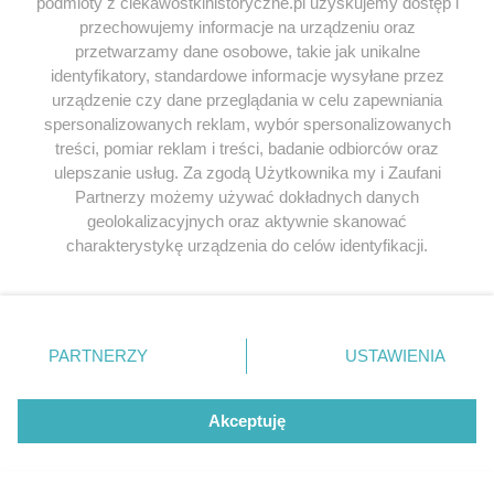
podmioty z ciekawostkihistoryczne.pl uzyskujemy dostęp i
przechowujemy informacje na urządzeniu oraz
przetwarzamy dane osobowe, takie jak unikalne
identyfikatory, standardowe informacje wysyłane przez
urządzenie czy dane przeglądania w celu zapewniania
spersonalizowanych reklam, wybór spersonalizowanych
treści, pomiar reklam i treści, badanie odbiorców oraz
ulepszanie usług. Za zgodą Użytkownika my i Zaufani
Partnerzy możemy używać dokładnych danych
geolokalizacyjnych oraz aktywnie skanować
charakterystykę urządzenia do celów identyfikacji.
NAZWA
*
Ponieważ cenimy Twoją prywatność, prosimy o zgodę na
korzystanie z tych technologii poprzez kliknięcie
„Akceptuję”. Zgoda jest dobrowolna i zawsze możesz ją
E-MAIL
*
zmienić/wycofać klikając przycisk ustawień prywatności
PARTNERZY
USTAWIENIA
znajdujący się w lewym dolnym rogu strony
. Niektóre
rodzaje przetwarzania danych nie wymagają zgody
użytkownika, ale masz prawo sprzeciwić się takiemu
Akceptuję
przetwarzaniu. Preferencje będą miały zastosowania tylko
na tej witrynie.