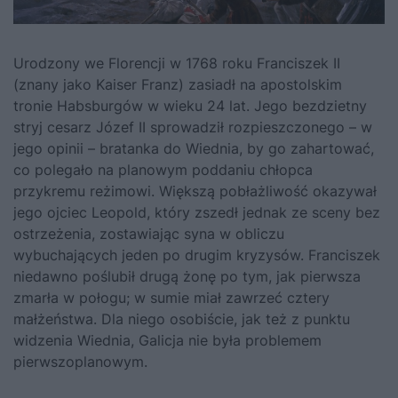
Urodzony we Florencji w 1768 roku
Franciszek II
(znany jako Kaiser Franz) zasiadł na apostolskim
tronie Habsburgów w wieku 24 lat. Jego bezdzietny
stryj cesarz Józef II sprowadził rozpieszczonego – w
jego opinii – bratanka do Wiednia, by go zahartować,
co polegało na planowym poddaniu chłopca
przykremu reżimowi. Większą pobłażliwość okazywał
jego ojciec Leopold, który zszedł jednak ze sceny bez
ostrzeżenia, zostawiając syna w obliczu
wybuchających jeden po drugim kryzysów. Franciszek
niedawno poślubił drugą żonę po tym, jak pierwsza
zmarła w połogu; w sumie miał zawrzeć cztery
małżeństwa. Dla niego osobiście, jak też z punktu
widzenia Wiednia, Galicja nie była problemem
pierwszoplanowym.