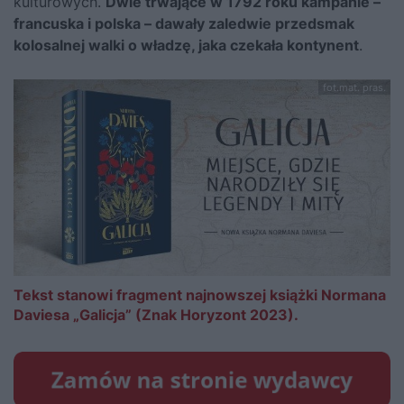
kulturowych.
Dwie trwające w 1792 roku kampanie –
francuska i polska – dawały zaledwie przedsmak
kolosalnej walki o władzę, jaka czekała kontynent
.
fot.mat. pras.
Tekst stanowi fragment najnowszej książki Normana
Daviesa „Galicja” (Znak Horyzont 2023).