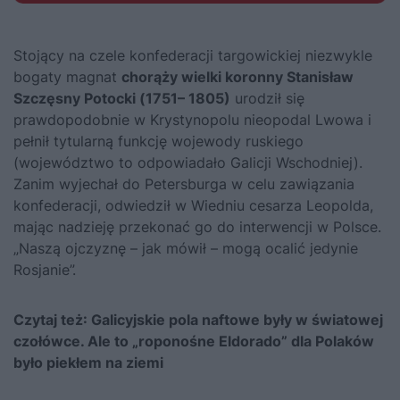
Stojący na czele konfederacji targowickiej niezwykle
bogaty magnat
chorąży wielki koronny Stanisław
Szczęsny Potocki (1751– 1805)
urodził się
prawdopodobnie w Krystynopolu nieopodal Lwowa i
pełnił tytularną funkcję wojewody ruskiego
(województwo to odpowiadało Galicji Wschodniej).
Zanim wyjechał do Petersburga w celu zawiązania
konfederacji, odwiedził w Wiedniu cesarza Leopolda,
mając nadzieję przekonać go do interwencji w Polsce.
„Naszą ojczyznę – jak mówił – mogą ocalić jedynie
Rosjanie”.
Czytaj też:
Galicyjskie pola naftowe były w światowej
czołówce. Ale to „roponośne Eldorado” dla Polaków
było piekłem na ziemi