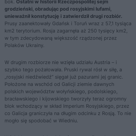
bok.
Ostatni w historii Rzeczpospolitej sejm
grodzieński, obradując pod rosyjskimi lufami,
unieważnił konstytucję i zatwierdził drugi rozbiór.
Prusy zaanektowały Gdańsk i Toruń wraz z 57,1 tysiąca
km2 terytorium. Rosja zagarnęła aż 250 tysięcy km2,
w tym zdecydowaną większość rządzonej przez
Polaków Ukrainy.
W drugim rozbiorze nie wzięła udziału Austria – i
szybko tego pożałowała. Pruski rywal rósł w siłę, a
„rosyjski niedźwiedź” sięgał już pazurami jej granic.
Położone na wschód od Galicji ziemie dawnych
polskich województw wołyńskiego, podolskiego,
bracławskiego i kijowskiego tworzyły teraz ogromny
blok wchodzący w skład Imperium Rosyjskiego, przez
co Galicja graniczyła na długim odcinku z Rosją. To nie
mogło się spodobać w Wiedniu.