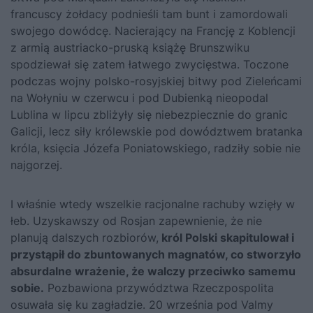
francuscy żołdacy podnieśli tam bunt i zamordowali
swojego dowódcę. Nacierający na Francję z Koblencji
z armią austriacko-pruską książę Brunszwiku
spodziewał się zatem łatwego zwycięstwa. Toczone
podczas wojny polsko-rosyjskiej bitwy pod Zieleńcami
na Wołyniu w czerwcu i pod Dubienką nieopodal
Lublina w lipcu zbliżyły się niebezpiecznie do granic
Galicji, lecz siły królewskie pod dowództwem bratanka
króla, księcia Józefa Poniatowskiego, radziły sobie nie
najgorzej.
I właśnie wtedy wszelkie racjonalne rachuby wzięły w
łeb. Uzyskawszy od Rosjan zapewnienie, że nie
planują dalszych rozbiorów,
król Polski
skapitulował i
przystąpił do zbuntowanych magnatów, co stworzyło
absurdalne wrażenie, że walczy przeciwko samemu
sobie.
Pozbawiona przywództwa Rzeczpospolita
osuwała się ku zagładzie. 20 września pod Valmy