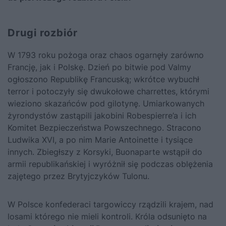
Drugi rozbiór
W 1793 roku pożoga oraz chaos ogarnęły zarówno
Francję, jak i Polskę. Dzień po bitwie pod Valmy
ogłoszono Republikę Francuską; wkrótce wybuchł
terror i potoczyły się dwukołowe charrettes, którymi
wieziono skazańców pod gilotynę. Umiarkowanych
żyrondystów zastąpili jakobini Robespierre’a i ich
Komitet Bezpieczeństwa Powszechnego. Stracono
Ludwika XVI
, a po nim
Marie Antoinette
i tysiące
innych. Zbiegłszy z Korsyki,
Buonaparte
wstąpił do
armii republikańskiej i wyróżnił się podczas oblężenia
zajętego przez Brytyjczyków Tulonu.
W Polsce konfederaci targowiccy rządzili krajem, nad
losami którego nie mieli kontroli. Króla odsunięto na