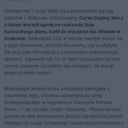
Ostatecznie 7 maja 1946 roku amerykański pociąg
odjechał z Krakowa. Aresztowany
Curtis Dagley, który
o dziwo wyraził zgodę na realizację tego
kuriozalnego planu, trafił do więzienia św. Michała w
Krakowie
. Ambasada USA w istocie zaczęła starać się
o jego zwolnienie, chociaż nie wiemy, czy posłużyła
się przy tym informacją o zatrzymaniu prawdziwego
sprawcy. Zapewne nie, bo w takim przypadku polska
strona zapewne zaczęłaby się domagać, by stanął
przed polskim sądem.
Równolegle amerykańska ambasada zabiegała o
zwolnienie tego, któremu udowodniono winę:
przebywającego w więzieniu w Cieszynie Melvina
Besta. I – jak podaje Longin Pastusiak:
Władze polskie
poszły na rękę ambasadzie, godząc się opóźnić proces
Dagleya do czasu formalnego zawarcia porozumienia o