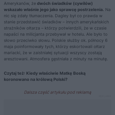
Amerykanów, że
dwóch świadków (cywilów)
wskazało właśnie jego jako sprawcę postrzelenia.
Na
nic się zdały tłumaczenia. Dagley był co prawda w
stanie przedstawić świadków – innych amerykańskich
strażników ołtarza – którzy potwierdzili, że w czasie
napaści na milicjanta przebywał w hotelu. Ale było to
słowo przeciwko słowu. Polskie służby ok. północy 6
maja poinformowały tych, którzy eskortowali ołtarz
mariacki, że w zaistniałej sytuacji wszyscy zostają
aresztowani. Atmosfera gęstniała z minuty na minutę.
Czytaj też:
Kiedy właściwie Matkę Boską
koronowano na królową Polski?