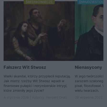
ŚREDNIOWIECZE
DWUDZIESTOLE
Fałszerz Wit Stwosz
Nienasycony ś
Wielki skandal, którzy przypłacił reputacją.
W jego twórczości b
Jak mistrz rzeźby Wit Stwosz wpadł w
zarazem szalonego. 
finansowe pułapki i norymberskie intrygi,
pisał, filozofował. W
które zmieniły jego życie?
wielu twarzach.
4 stycznia 2026 | Autorzy:
Herbert Gnaś
29 września 2022 | 