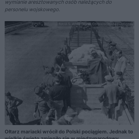
wymianie aresztowanych osób należących do
personelu wojskowego
.
fot.U.S. Army Signal Corps/domena publiczna
Ołtarz mariacki wrócił do Polski pociągiem. Jednak to
wielkie święto zmieniło się w międzynarodowy