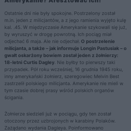
Amerykanie? Aresztować ich!
Ostatnie dni nie były spokojne. Postrzelony został
m.in. jeden z milicjantów, a z jego ramienia wyjęto kulę
kal. .45. W międzyczasie Amerykanie szykowali się już,
by wyruszyć w drogę powrotną. Ich pociąg miał
odjechać 6 maja. Ale nie odjechał.
O postrzelenie
milicjanta, a także – jak informuje Longin Pastusiak – o
gwałt oskarżony bowiem został jeden z żołnierzy:
18-letni Curtis Dagley
. Nie byłby to pierwszy taki
przypadek. Pół roku wcześniej, 16 grudnia 1945 roku,
inny amerykański żołnierz, szeregowiec Melvin Best
zastrzelił polskiego milicjanta. Amerykanie nie mieli w
tym czasie dobrej prasy wśród polskich organów
ścigania.
Żołnierze siedzieli już w pociągu, gdy ten został
otoczony przez uzbrojonych w karabiny Polaków.
Zażądano wydania Dagleya. Poinformowano