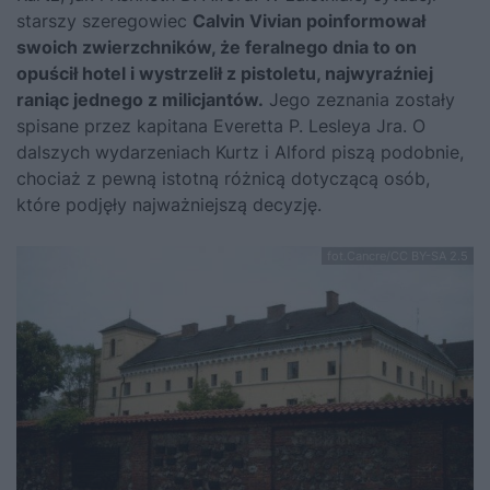
starszy szeregowiec
Calvin Vivian poinformował
swoich zwierzchników, że feralnego dnia to on
opuścił hotel i wystrzelił z pistoletu, najwyraźniej
raniąc jednego z milicjantów.
Jego zeznania zostały
spisane przez kapitana Everetta P. Lesleya Jra. O
dalszych wydarzeniach Kurtz i Alford piszą podobnie,
chociaż z pewną istotną różnicą dotyczącą osób,
które podjęły najważniejszą decyzję.
fot.Cancre/CC BY-SA 2.5