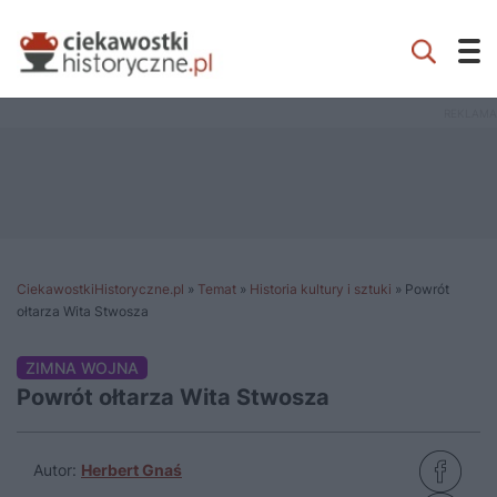
CiekawostkiHistoryczne.pl
»
Temat
»
Historia kultury i sztuki
»
Powrót
ołtarza Wita Stwosza
ZIMNA WOJNA
Powrót ołtarza Wita Stwosza
Autor:
Herbert Gnaś