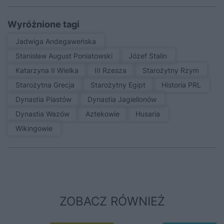
Wyróżnione tagi
Jadwiga Andegaweńska
Stanisław August Poniatowski
Józef Stalin
Katarzyna II Wielka
III Rzesza
Starożytny Rzym
Starożytna Grecja
Starożytny Egipt
Historia PRL
Dynastia Piastów
Dynastia Jagiellonów
Dynastia Wazów
Aztekowie
Husaria
Wikingowie
ZOBACZ RÓWNIEŻ