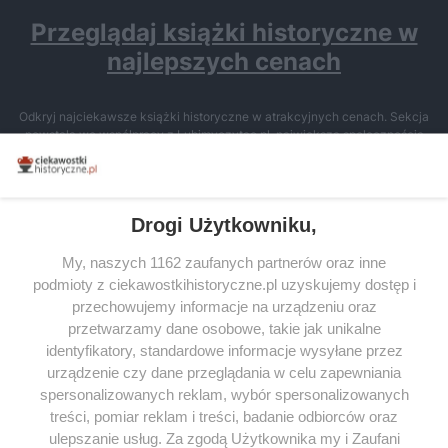
Przeglądaj książki historyczne w
najlepszych cenach
Odkryj najciekawsze książki historyczne w atrakcyjnych cenach. Sekcja
powstała we współpracy z Lubimyczytac.pl, największą społecznością
miłośników literatury w Polsce – dzięki temu możesz wybierać spośród
tytułów najwyżej ocenianych przez czytelników.
Drogi Użytkowniku,
My, naszych 1162 zaufanych partnerów oraz inne
podmioty z ciekawostkihistoryczne.pl uzyskujemy dostęp i
SERWIS
przechowujemy informacje na urządzeniu oraz
przetwarzamy dane osobowe, takie jak unikalne
SPOŁECZNOŚĆ
identyfikatory, standardowe informacje wysyłane przez
WSPÓŁPRACA
urządzenie czy dane przeglądania w celu zapewniania
spersonalizowanych reklam, wybór spersonalizowanych
KONTAKT
treści, pomiar reklam i treści, badanie odbiorców oraz
ulepszanie usług. Za zgodą Użytkownika my i Zaufani