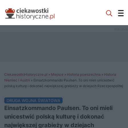
CiekawostkiHistoryczne.pl
»
Miejsce
»
Historia powszechna
»
Historia
Niemiec i Austrii
»
Einsatzkommando Paulsen. To oni mieli unicestwić
polską kulturę i dokonać największej grabieży w dziejach Rzeczpospolitej
DRUGA WOJNA ŚWIATOWA
Einsatzkommando Paulsen. To oni mieli
unicestwić polską kulturę i dokonać
największej grabieży w dziejach