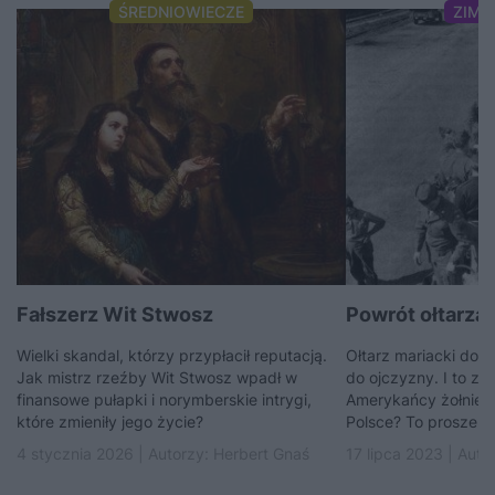
ŚREDNIOWIECZE
ZIMN
Fałszerz Wit Stwosz
Powrót ołtarza
Wielki skandal, którzy przypłacił reputacją.
Ołtarz mariacki dopi
Jak mistrz rzeźby Wit Stwosz wpadł w
do ojczyzny. I to z 
finansowe pułapki i norymberskie intrygi,
Amerykańcy żołnier
które zmieniły jego życie?
Polsce? To proszenie 
4 stycznia 2026 | Autorzy:
Herbert Gnaś
17 lipca 2023 | Auto