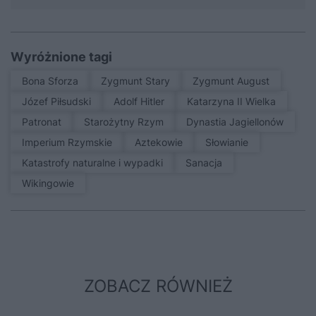
Wyróżnione tagi
Bona Sforza
Zygmunt Stary
Zygmunt August
Józef Piłsudski
Adolf Hitler
Katarzyna II Wielka
patronat
Starożytny Rzym
Dynastia Jagiellonów
Imperium Rzymskie
Aztekowie
Słowianie
Katastrofy naturalne i wypadki
sanacja
Wikingowie
ZOBACZ RÓWNIEŻ