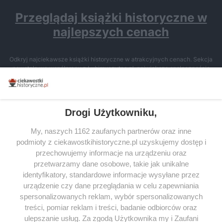
Przeglądaj książki historyczne w
najlepszych cenach
Odkryj najciekawsze książki historyczne w atrakcyjnych cenach. Sekcja
powstała we współpracy z Lubimyczytac.pl, największą społecznością
miłośników literatury w Polsce – dzięki temu możesz wybierać spośród
tytułów najwyżej ocenianych przez czytelników.
Drogi Użytkowniku,
My, naszych 1162 zaufanych partnerów oraz inne
podmioty z ciekawostkihistoryczne.pl uzyskujemy dostęp i
SERWIS
przechowujemy informacje na urządzeniu oraz
przetwarzamy dane osobowe, takie jak unikalne
SPOŁECZNOŚĆ
identyfikatory, standardowe informacje wysyłane przez
urządzenie czy dane przeglądania w celu zapewniania
WSPÓŁPRACA
spersonalizowanych reklam, wybór spersonalizowanych
KONTAKT
treści, pomiar reklam i treści, badanie odbiorców oraz
ulepszanie usług. Za zgodą Użytkownika my i Zaufani