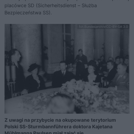
placówce SD (Sicherheitsdienst – Służba
Bezpieczeństwa SS).
fot.Bundesarchiv/CC-BY-SA 3.0
Z uwagi na przybycie na okupowane terytorium
Polski SS-Sturmbannführera doktora Kajetana
Mühlmanna Paulsen miał zająć się