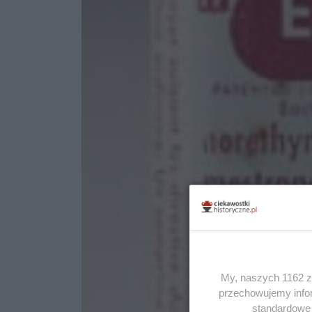
My, naszych 1162 za
przechowujemy infor
standardowe 