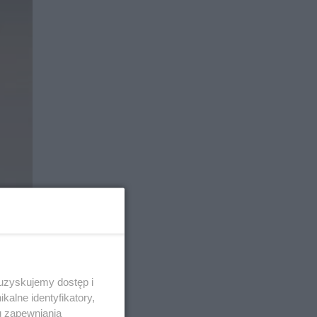
 uzyskujemy dostęp i
alne identyfikatory,
u zapewniania