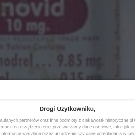
Drogi Użytkowniku,
ufanych partnerów oraz inne podmioty z ciekawostkihistoryczne.pl
macje na urządzeniu oraz przetwarzamy dane osobowe, takie jak unik
informacje wysyłane przez urządzenie czy dane przeglądania w cel