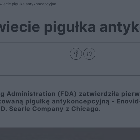
wiecie pigułka antykoncepcyjna
wiecie pigułka anty
g Administration (FDA) zatwierdziła pier
kowaną pigułkę antykoncepcyjną - Enovid
D. Searle Company z Chicago.