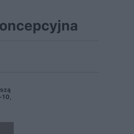
koncepcyjna
wszą
-10,