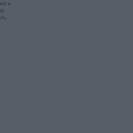
cji u
 do
ch,