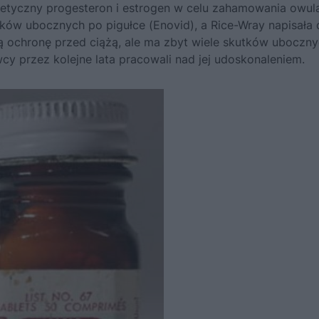
ntetyczny progesteron i estrogen w celu zahamowania owula
tków ubocznych po pigułce (Enovid), a Rice-Wray napisała
ą ochronę przed ciążą, ale ma zbyt wiele skutków uboczny
y przez kolejne lata pracowali nad jej udoskonaleniem.