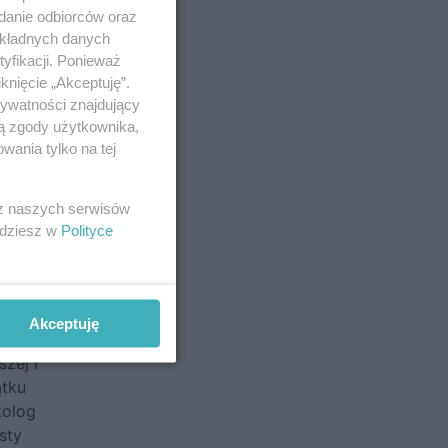
adanie odbiorców oraz
okładnych danych
yfikacji. Ponieważ
knięcie „Akceptuję”.
rywatności znajdujący
ją zgody użytkownika,
wania tylko na tej
 z naszych serwisów
jdziesz w
Polityce
Akceptuję
nych
zej i
ątku
kolog
sty