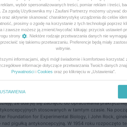
eklam, wybór spersonalizowanych treści, pomiar reklam i treści, b
g. Za zgodą Użytkownika my i Zaufani Partnerzy możemy używać d
h oraz aktywnie skanować charakterystykę urządzenia do celów ident
ność, prosimy o zgodę na korzystanie z tych technologii poprzez kli
a i zawsze możesz ją zmienić/wycofać klikając przycisk ustawień p
rogu strony
. Niektóre rodzaje przetwarzania danych nie wymaga
rzeciwić się takiemu przetwarzaniu. Preferencje będą miały zastoso
witrynie.
iższymi informacjami, abyś mógł świadomie i komfortowo korzystać
Szczegółowe informacje dotyczące przetwarzania Twoich danych zna
Prywatności
i
Cookies
oraz po kliknięciu w „Ustawienia”.
cone przez pionierkę antykoncepcji Margaret Sanger i
USTAWIENIA
Sanger, która w 1916 roku otworzyła w Stanach Zjednoczo
zieję, że uda jej się zachęcić do opracowania praktyczniejs
antykoncepcyjnych stosowanych w tamtym czasie. Na pocz
ter Foundation for Experimental Biology, i John Rock, gine
e nad pigułką antykoncepcyjną. W 1954 roku rozpoczęto te