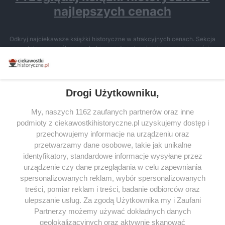
najlepszych cenach
Odkryj najciekawsze książki historyczne w atrakcyjnych cenach. Sekcja
powstała we współpracy z Lubimyczytac.pl, największą społecznością
miłośników literatury w Polsce – dzięki temu możesz wybierać spośród
tytułów najwyżej ocenianych przez czytelników.
Drogi Użytkowniku,
My, naszych 1162 zaufanych partnerów oraz inne
podmioty z ciekawostkihistoryczne.pl uzyskujemy dostęp i
SERWIS
przechowujemy informacje na urządzeniu oraz
przetwarzamy dane osobowe, takie jak unikalne
SPOŁECZNOŚĆ
identyfikatory, standardowe informacje wysyłane przez
urządzenie czy dane przeglądania w celu zapewniania
WSPÓŁPRACA
spersonalizowanych reklam, wybór spersonalizowanych
KONTAKT
treści, pomiar reklam i treści, badanie odbiorców oraz
ulepszanie usług. Za zgodą Użytkownika my i Zaufani
Partnerzy możemy używać dokładnych danych
geolokalizacyjnych oraz aktywnie skanować