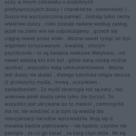
oczy w innym człowieku o podobnych
predyspozycjach duszy ( charakterze , osobowości ) .
Dusza ma wyczyszczoną pamięć , zostają tylko cechy
właściwe duszy , ciało zostaje nadane według zasług,
jeżeli na ziemi win nie odpokutujemy , grzech się
ciągną nawet przez wieki . Można nawet tysiąc lat być
więźniem torturowanym , inwalidą , chorym
psychicznie – to są badania wiekowe Watykanu , oni
nawet wiedzą kto kim był , gdzie daną osobę można
spotkać , wszystko mają udokumentowane . Ważne
jest duszy nie skalać , dlatego katolicka religia naucza
iż grzeszymy myślą , mową , uczynkiem ,
zaniedbaniem . Za myśli złowrogie też są kary , też
wiekowe jeżeli dusza umie tylko źle życzyć. To
wszystko jest ukrywane bo to masoni , ciemnogród
ma nic nie wiedzieć a ja bym tą wiedzę dla
resocjalizacji narodów wprowadziła. Boją się iż
inwalida będzie piętnowany – nie będzie, czynów nie
pamięta , za co go karać , za karą czyn idzie . Mi się