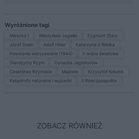
Wyróżnione tagi
Mieszko I
Władysław Jagiełło
Zygmunt Stary
Józef Stalin
Adolf Hitler
Katarzyna II Wielka
Powstanie warszawskie (1944)
II wojna światowa
Starożytny Rzym
Dynastia Jagiellonów
Cesarstwo Rzymskie
Majowie
Krzysztof Kolumb
Katastrofy naturalne i wypadki
II Rzeczpospolita
ZOBACZ RÓWNIEŻ