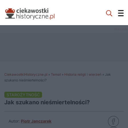
CiekawostkiHistoryczne.pl
»
Temat
»
Historia religii i wierzeń
»
Jak
szukano nieśmiertelności?
STAROŻYTNOŚĆ
Jak szukano nieśmiertelności?
Autor:
Piotr Janczarek