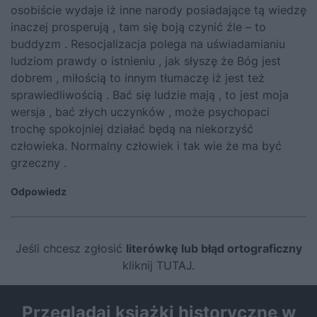
osobiście wydaje iż inne narody posiadające tą wiedzę
inaczej prosperują , tam się boją czynić źle – to
buddyzm . Resocjalizacja polega na uświadamianiu
ludziom prawdy o istnieniu , jak słyszę że Bóg jest
dobrem , miłością to innym tłumaczę iż jest też
sprawiedliwością . Bać się ludzie mają , to jest moja
wersja , bać złych uczynków , może psychopaci
trochę spokojniej działać będą na niekorzyść
człowieka. Normalny człowiek i tak wie że ma być
grzeczny .
Odpowiedz
Jeśli chcesz zgłosić
literówkę lub błąd ortograficzny
kliknij TUTAJ
.
Przeglądaj książki historyczne w