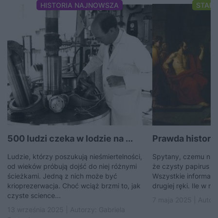
HISTORIA NAJNOWSZA
STAR
500 ludzi czeka w lodzie na ...
Prawda history
Ludzie, którzy poszukują nieśmiertelności,
Spytany, czemu nie 
od wieków próbują dojść do niej różnymi
że czysty papirus je
ścieżkami. Jedną z nich może być
Wszystkie informacj
krioprezerwacja. Choć wciąż brzmi to, jak
drugiej ręki. Ile w nic
czyste science...
7 maja 2025 | Autor
13 września 2025 | Autorzy:
Gabriela