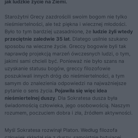
jak ludzkie życie na Ziemi.
Starożytni Grecy zazdrościli swoim bogom nie tylko
nieśmiertelności, ale też piękna i wiecznej młodości.
Było to tym bardziej uzasadnione, że
ludzie żyli wtedy
przeciętnie zaledwie 35 lat
. Dlatego usilnie szukano
sposobu na wieczne życie. Greccy bogowie byli tak
naprawdę projekcją marzeń ówczesnych ludzi, o tym,
jakimi sami chcieli być. Ponieważ nie było szans na
uzyskanie statusu bogów, greccy filozofowie
poszukiwali innych dróg do nieśmiertelności, a tym
samym do znalezienia odpowiedzi na najważniejsze
pytanie o sens życia.
Pojawiła się więc idea
nieśmiertelnej duszy
. Dla Sokratesa dusza była
świadomością człowieka, jego osobowością. Naszym
rozumem, poczuciem dobra i zła, źródłem aktywności.
Myśl Sokratesa rozwinął Platon. Według filozofa
człowiek składał się z duszy, samoistnie bytującej,