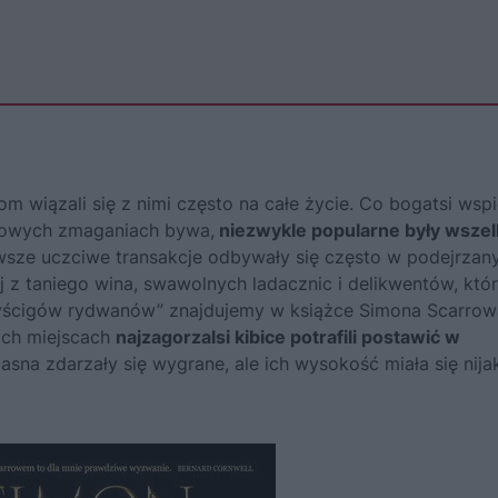
m wiązali się z nimi często na całe życie. Co bogatsi wspi
rtowych zmaganiach bywa,
niezwykle popularne były wszel
awsze uczciwe transakcje odbywały się często w podejrzan
j z taniego wina, swawolnych ladacznic i delikwentów, któ
wyścigów rydwanów” znajdujemy w książce
Simona Scarro
kich miejscach
najzagorzalsi kibice potrafili postawić w
 jasna zdarzały się wygrane, ale ich wysokość miała się nija