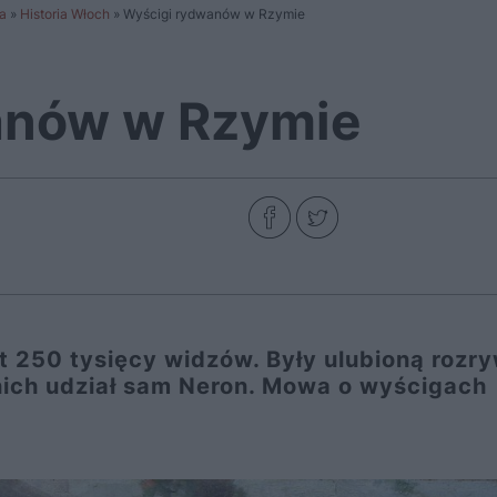
a
»
Historia Włoch
»
Wyścigi rydwanów w Rzymie
anów w Rzymie
 250 tysięcy widzów. Były ulubioną rozr
nich udział sam Neron. Mowa o wyścigach