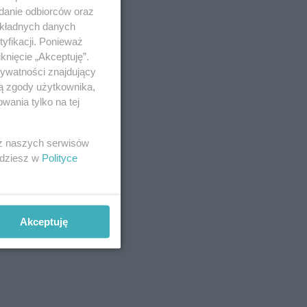
adanie odbiorców oraz
okładnych danych
yfikacji. Ponieważ
knięcie „Akceptuję”.
rywatności znajdujący
ją zgody użytkownika,
wania tylko na tej
 z naszych serwisów
jdziesz w
Polityce
Akceptuję