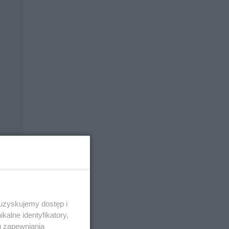
w
 uzyskujemy dostęp i
alne identyfikatory,
iał na
u zapewniania