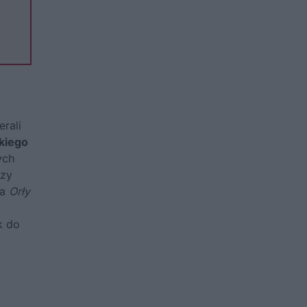
erali
kiego
ych
rzy
wa
Orły
k do