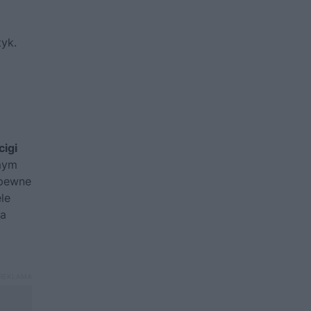
ą
tyk.
igi
mym
apewne
le
la