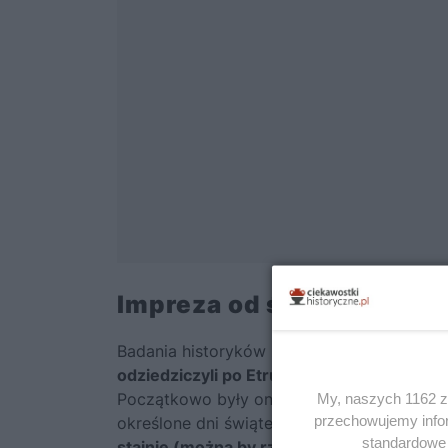
Impreza od święta i na co
Badania historyków zdają się potwierdza
odziedziczyli po Etruskach lub Lukanach
–
Początkowo były one prawdopodobnie związ
My, naszych 1162 za
przechowujemy infor
określone dni świąteczne. Zakłada się równ
standardowe 
stajnie (można by rzec – dzisiejsze kluby