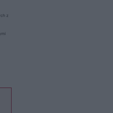
ych z
nymi