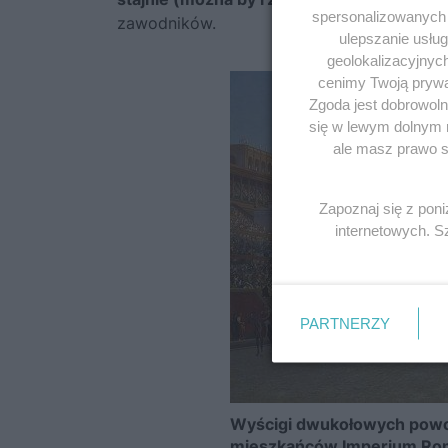
spersonalizowanych r
zawodników.
ulepszanie usłu
geolokalizacyjnyc
cenimy Twoją prywat
Zgoda jest dobrowoln
się w lewym dolnym 
ale masz prawo sp
Zapoznaj się z pon
internetowych. 
PARTNERZY
Wyścigi dwukołowych powoz
mieszkańców Imperium R