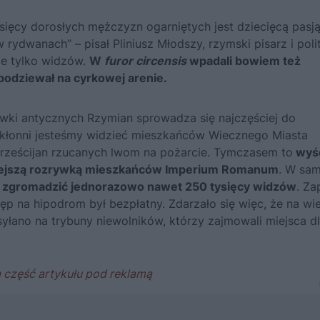
sięcy dorosłych mężczyzn ogarniętych jest dziecięcą pasj
rydwanach” – pisał Pliniusz Młodszy, rzymski pisarz i poli
ie tylko widzów.
W
furor circensis
wpadali bowiem też
spodziewał na cyrkowej arenie.
ywki antycznych Rzymian sprowadza się najczęściej do
kłonni jesteśmy widzieć mieszkańców Wiecznego Miasta
hrześcijan rzucanych lwom na pożarcie. Tymczasem to
wyśc
iejszą rozrywką mieszkańców Imperium Romanum
. W sa
zgromadzić jednorazowo nawet 250 tysięcy widzów
. Z
tęp na hipodrom był bezpłatny. Zdarzało się więc, że na wie
łano na trybuny niewolników, którzy zajmowali miejsca d