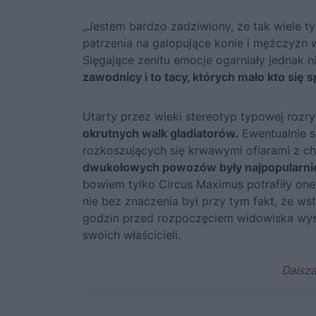
„Jestem bardzo zadziwiony, że tak wiele ty
patrzenia na galopujące konie i mężczyzn w 
Sięgające zenitu emocje ogarniały jednak n
zawodnicy i to tacy, których mało kto się 
Utarty przez wieki stereotyp typowej rozr
okrutnych walk gladiatorów.
Ewentualnie s
rozkoszujących się krwawymi ofiarami z c
dwukołowych powozów były najpopularn
bowiem tylko Circus Maximus potrafiły one
nie bez znaczenia był przy tym fakt, że ws
godzin przed rozpoczęciem widowiska wysy
swoich właścicieli.