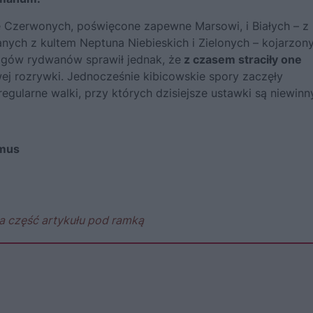
nie Czerwonych, poświęcone zapewne Marsowi, i Białych – z
nych z kultem Neptuna Niebieskich i Zielonych – kojarzon
igów rydwanów sprawił jednak, że
z czasem straciły one
j rozrywki. Jednocześnie kibicowskie spory zaczęły
regularne walki, przy których dzisiejsze ustawki są niewin
imus
a część artykułu pod ramką