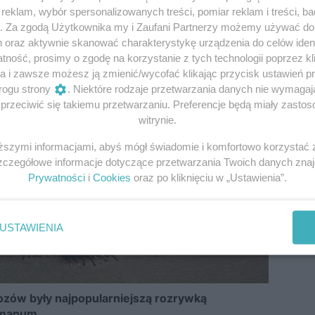
eklam, wybór spersonalizowanych treści, pomiar reklam i treści, b
g. Za zgodą Użytkownika my i Zaufani Partnerzy możemy używać d
h oraz aktywnie skanować charakterystykę urządzenia do celów ident
fot.Jean-Léon Gérôme/domena publiczna
ność, prosimy o zgodę na korzystanie z tych technologii poprzez kli
a i zawsze możesz ją zmienić/wycofać klikając przycisk ustawień p
rogu strony
. Niektóre rodzaje przetwarzania danych nie wymaga
rzeciwić się takiemu przetwarzaniu. Preferencje będą miały zastoso
witrynie.
iższymi informacjami, abyś mógł świadomie i komfortowo korzystać
Szczegółowe informacje dotyczące przetwarzania Twoich danych zna
Prywatności
i
Cookies
oraz po kliknięciu w „Ustawienia”.
USTAWIENIA
ów były najpopularniejszą rozrywką
omanum.