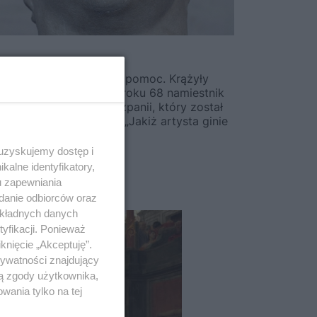
zybył, by zorganizować pomoc. Krążyły
ło w cyrku cesarza. W roku 68 namiestnik
Galba, namiestnik Hiszpanii, który został
o wypowiadając słowa „Jakiż artysta ginie
 uzyskujemy dostęp i
alne identyfikatory,
u zapewniania
adanie odbiorców oraz
STAROŻYTNOŚĆ
okładnych danych
yfikacji. Ponieważ
knięcie „Akceptuję”.
rywatności znajdujący
ją zgody użytkownika,
wania tylko na tej