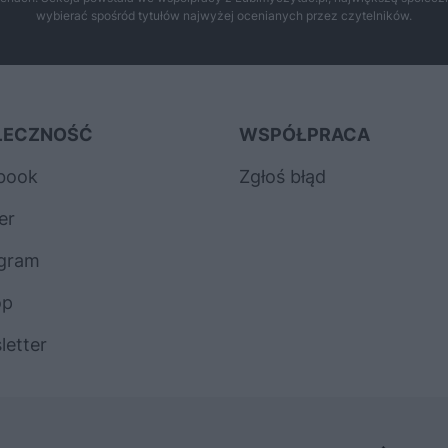
wybierać spośród tytułów najwyżej ocenianych przez czytelników.
ŁECZNOŚĆ
WSPÓŁPRACA
book
Zgłoś błąd
er
agram
op
letter