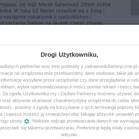
Poppea. Jej mąż Marek Salwiniusz Othon został
nika. W roku 62 Neron rozwiódł się z żoną i
 a następnie oskarżona o cudzołóstwo i
ł ciężarną Sabinę, na skutek czego zmarła.
ił znaczną część Rzymu. Przebywający w Ancjum Neron pr
o winnych wskazano zatem chrześcijan, których wielu zginę
zniecił wymierzone w Nerona powstanie. Dołączył do niego 
any za wroga publicznego, 9 czerwca popełnił samobójstw
Drogi Użytkowniku,
ufanych partnerów oraz inne podmioty z ciekawostkihistoryczne.pl
macje na urządzeniu oraz przetwarzamy dane osobowe, takie jak unik
ONIE:
informacje wysyłane przez urządzenie czy dane przeglądania w cel
eklam, wybór spersonalizowanych treści, pomiar reklam i treści, b
Ć
g. Za zgodą Użytkownika my i Zaufani Partnerzy możemy używać d
h oraz aktywnie skanować charakterystykę urządzenia do celów ident
ność, prosimy o zgodę na korzystanie z tych technologii poprzez kli
a i zawsze możesz ją zmienić/wycofać klikając przycisk ustawień p
rogu strony
. Niektóre rodzaje przetwarzania danych nie wymaga
rzeciwić się takiemu przetwarzaniu. Preferencje będą miały zastoso
witrynie.