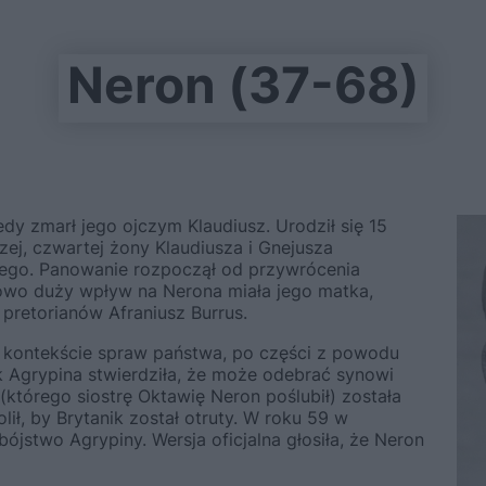
Neron (37-68)
dy zmarł jego ojczym Klaudiusz. Urodził się 15
ej, czwartej żony Klaudiusza i Gnejusza
ego. Panowanie rozpoczął od przywrócenia
owo duży wpływ na Nerona miała jego matka,
 pretorianów Afraniusz Burrus.
 w kontekście spraw państwa, po części z powodu
k Agrypina stwierdziła, że może odebrać synowi
(którego siostrę Oktawię Neron poślubił) została
ił, by Brytanik został otruty. W roku 59 w
ójstwo Agrypiny. Wersja oficjalna głosiła, że Neron