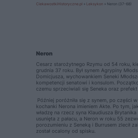
CiekawostkiHistoryczne.pl
»
Leksykon
»
Neron (37-68)
Neron
Cesarz starożytnego Rzymu od 54 roku, kie
grudnia 37 roku. Był synem Agrypiny Młodsz
Domicjusza, wychowankiem Seneki Młodsz
kompetencji senatowi i konsulom. Początk
czemu sprzeciwiali się Seneka oraz prefekt
Później poróżniła się z synem, po części
kochanki Nerona imieniem Akte. Po tym, ja
władzę na rzecz syna Klaudiusza Brytanika 
usunięta z pałacu, a Neron w roku 55 zezwol
porozumieniu z Seneką i Burrusem zlecił zab
został ocalony od spisku.