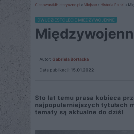
CiekawostkiHistoryczne.pl
»
Miejsce
»
Historia Polski
»
Mię
DWUDZIESTOLECIE MIĘDZYWOJENNE
Międzywojenna
Autor:
Gabriela Bortacka
Data publikacji:
15.01.2022
Sto lat temu prasa kobieca pr
najpopularniejszych tytułach 
tematy są aktualne do dziś!