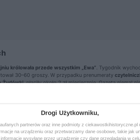
ch
niu królowała przede wszystkim „Ewa”
. Tygodnik wychod
ztował 30–60 groszy. W przypadku prenumeraty
czytelniczk
e Żydówki
, płaciły około 2 zł miesięcznie. Gazeta niemal ni
ia kobiet w Polsce i Palestynie, choć pojawiały się oczywiśc
libyśmy
historie z procesów rozwodowych i kwestie związ
ematy związane z równouprawnieniem, działalnością znanyc
Drogi Użytkowniku,
iń w gminach żydowskich. Z kolei porady modowe i kosme
ufanych partnerów oraz inne podmioty z ciekawostkihistoryczne.pl
macje na urządzeniu oraz przetwarzamy dane osobowe, takie jak unik
informacje wysyłane przez urządzenie czy dane przeglądania w cel
fot.Polona/domena publiczna