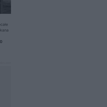
ecałe
zkana
00