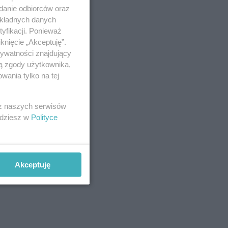
adanie odbiorców oraz
okładnych danych
yfikacji. Ponieważ
knięcie „Akceptuję”.
rywatności znajdujący
ją zgody użytkownika,
wania tylko na tej
 z naszych serwisów
jdziesz w
Polityce
Akceptuję