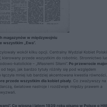
ch magazynów w międzywojniu
e wszystkim „Ewa”.
scylowały wokół kilku opcji. Centralny Wydział Kobiet Polski
t”, kierowany przede wszystkim do robotnic. Stronnictwo l
rodowo-katolickie – „Własnemi Siłami”.
Po przewrocie maj
e od tego, jak bardzo tytuły różniły się pod względem
 łączyła mniej lub bardziej akcentowana kwestia równości.
tóre przede wszystkim dla kobiet pisały
. Co zważywszy na
odarczą, światowe nastroje i rozdźwięk między prawem a
e wyzwań.
ami”. Co wiosną i latem 1939 roku pisano w Polsce o Hit