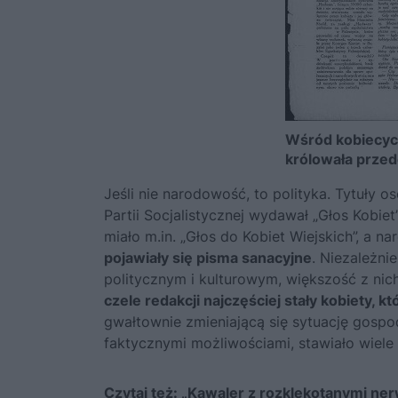
Wśród kobiecy
królowała przed
Jeśli nie narodowość, to polityka. Tytuły o
Partii Socjalistycznej wydawał „Głos Kobie
miało m.in. „Głos do Kobiet Wiejskich”, a na
pojawiały się pisma sanacyjne
. Niezależni
politycznym i kulturowym, większość z nich
czele redakcji najczęściej stały kobiety, k
gwałtownie zmieniającą się sytuację gosp
faktycznymi możliwościami, stawiało wiel
Czytaj też:
„Kawaler z rozklekotanymi nerw