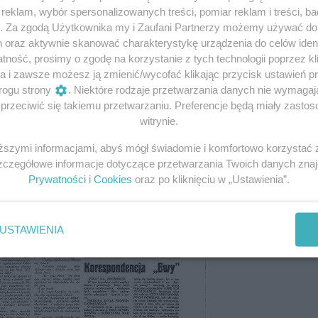
eklam, wybór spersonalizowanych treści, pomiar reklam i treści, b
g. Za zgodą Użytkownika my i Zaufani Partnerzy możemy używać d
h oraz aktywnie skanować charakterystykę urządzenia do celów ident
ność, prosimy o zgodę na korzystanie z tych technologii poprzez kli
a i zawsze możesz ją zmienić/wycofać klikając przycisk ustawień p
rogu strony
. Niektóre rodzaje przetwarzania danych nie wymaga
rzeciwić się takiemu przetwarzaniu. Preferencje będą miały zastoso
witrynie.
iższymi informacjami, abyś mógł świadomie i komfortowo korzystać
Szczegółowe informacje dotyczące przetwarzania Twoich danych zna
Prywatności
i
Cookies
oraz po kliknięciu w „Ustawienia”.
USTAWIENIA