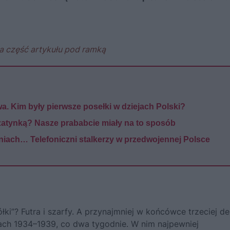
a część artykułu pod ramką
a. Kim były pierwsze posełki w dziejach Polski?
szatynką? Nasze prababcie miały na to sposób
niach… Telefoniczni stalkerzy w przedwojennej Polsce
łki”? Futra i szarfy. A przynajmniej w końcówce trzeciej d
ach 1934–1939, co dwa tygodnie. W nim najpewniej