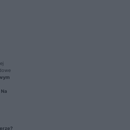
ej
udowe
owym
Na
lerze?