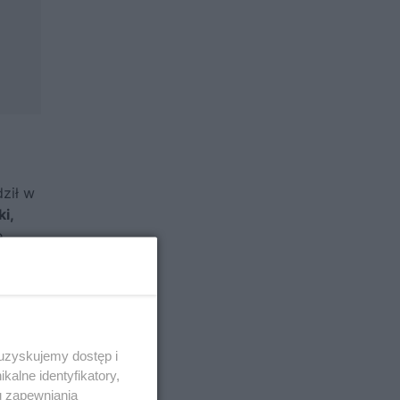
ził w
i,
e
ie
ane z
h,
tyczne
 uzyskujemy dostęp i
alne identyfikatory,
u zapewniania