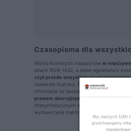
Czasopisma dla wszystki
Wśród kobiecych magazynów
w międzywoj
latach 1928–1932, a jeden egzemplarz kos
czyli przede wszystkim wyemancypowan
zawierała ilustracji. Dotyczyła głównie życ
informacje ze świata. Na jej łamach znaleź
prawem aborcyjnym
. Tygodnik poruszał t
charyzmatycznych kobiet i pozycją członk
wydawczynie traktowały marginalnie.
My, naszych 1160 za
przechowujemy infor
standardowe 