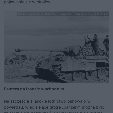
pojawieniu się w okolicy.
fot.Bundesarchiv, Bild 101I-244-2321-34 / Waidelich / CC-BY-SA 3.0
Pantera na froncie wschodnim
Na szczęście alianckie lotnictwo panowało w
powietrzu, więc siejące grozę „panzery” można było