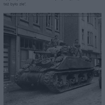
też było złe”.
fot.Hutchinson (Sgt), No 5 Army Film & Photographic Unit/domena publiczna