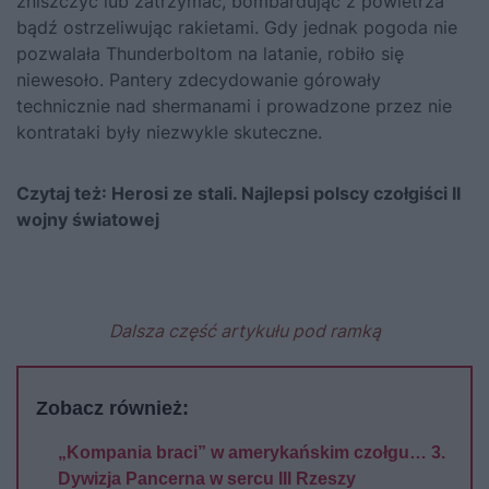
zniszczyć lub zatrzymać, bombardując z powietrza
bądź ostrzeliwując rakietami. Gdy jednak pogoda nie
pozwalała Thunderboltom na latanie, robiło się
niewesoło. Pantery zdecydowanie górowały
technicznie nad shermanami i prowadzone przez nie
kontrataki były niezwykle skuteczne.
Czytaj też:
Herosi ze stali. Najlepsi polscy czołgiści II
wojny światowej
Dalsza część artykułu pod ramką
Zobacz również:
„Kompania braci” w amerykańskim czołgu… 3.
Dywizja Pancerna w sercu III Rzeszy