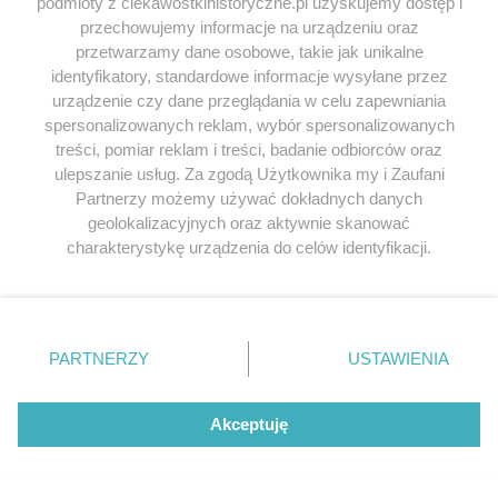
podmioty z ciekawostkihistoryczne.pl uzyskujemy dostęp i
przechowujemy informacje na urządzeniu oraz
przetwarzamy dane osobowe, takie jak unikalne
identyfikatory, standardowe informacje wysyłane przez
urządzenie czy dane przeglądania w celu zapewniania
spersonalizowanych reklam, wybór spersonalizowanych
treści, pomiar reklam i treści, badanie odbiorców oraz
ulepszanie usług. Za zgodą Użytkownika my i Zaufani
Partnerzy możemy używać dokładnych danych
geolokalizacyjnych oraz aktywnie skanować
charakterystykę urządzenia do celów identyfikacji.
Ponieważ cenimy Twoją prywatność, prosimy o zgodę na
korzystanie z tych technologii poprzez kliknięcie
„Akceptuję”. Zgoda jest dobrowolna i zawsze możesz ją
zmienić/wycofać klikając przycisk ustawień prywatności
PARTNERZY
USTAWIENIA
znajdujący się w lewym dolnym rogu strony
. Niektóre
rodzaje przetwarzania danych nie wymagają zgody
użytkownika, ale masz prawo sprzeciwić się takiemu
Akceptuję
przetwarzaniu. Preferencje będą miały zastosowania tylko
na tej witrynie.