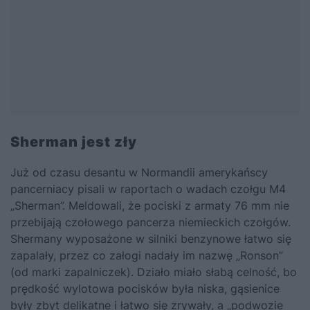
Sherman jest zły
Już od czasu desantu w Normandii amerykańscy
pancerniacy pisali w raportach o wadach czołgu M4
„Sherman”. Meldowali, że pociski z armaty 76 mm nie
przebijają czołowego pancerza niemieckich czołgów.
Shermany wyposażone w silniki benzynowe łatwo się
zapalały, przez co załogi nadały im nazwę „Ronson”
(od marki zapalniczek). Działo miało słabą celność, bo
prędkość wylotowa pocisków była niska, gąsienice
były zbyt delikatne i łatwo się zrywały, a „podwozie