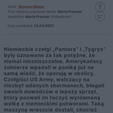
Autor:
Szymon Mazur
Przy tekście pracowali także:
Maria Procner
(redaktor)
Maria Procner
(fotoedytor)
Data publikacji:
13.04.2021
Niemieckie czołgi „Pantera” i „Tygrys”
były uznawane za tak potężne, że
niemal niezniszczalne. Amerykańscy
żołnierze wpadali w panikę już na
samą wieść, że operują w okolicy.
Czołgiści US Army, walczący na
niezbyt udanych shermanach, błagali
swoich dowódców o lepszy sprzęt,
który pozwoli im toczyć wyrównaną
walkę z niemieckimi potworami. Taką
maszynę wreszcie dostali, chociaż