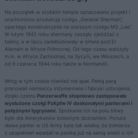
Na początek w szybkim tempie opracowano projekt i
uruchomiono produkcję czołgu „General Sherman”,
opartego konstrukcyjnie na starszym czołgu M3 „Lee”.
W lutym 1942 roku shermany zaczęły zjeżdżać z
taśmy, a w lipcu zadebiutowały w bitwie pod El
Alamein w Afryce Północnej. Od tego czasu walczyły
m.in. w Afryce Zachodniej, na Sycylii, we Włoszech, a
od 6 czerwca 1944 roku także w Normandii.
Wróg w tym czasie również nie spał. Pełną parą
pracowali niemieccy inżynierowie i fabryki uzbrojenia,
dzięki czemu
Panzerwaffe stopniowo zastępowała
wysłużone czołgi PzKpfw IV doskonałymi panterami i
potężnymi tygrysami.
Spotkanie ich na polu bitwy
było dla Amerykanów bolesnym doznaniem. Ponura
sława panter w US Army była tak wielka, że żołnierze
z uzupełnień wpadali w panikę już na samą wieść o ich