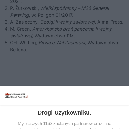
2021.
P. Żurkowski,
Wielki spóźniony – M26 General
Pershing
, w: Poligon 01/2017.
A. Zasieczny,
Czołgi II wojny światowej
, Alma-Press.
M. Green,
Amerykańska broń pancerna II wojny
światowej,
Wydawnictwo RM.
CH. Whiting,
Bitwa o Wał Zachodni
, Wydawnictwo
Bellona.
Drogi Użytkowniku,
My, naszych 1162 zaufanych partnerów oraz inne