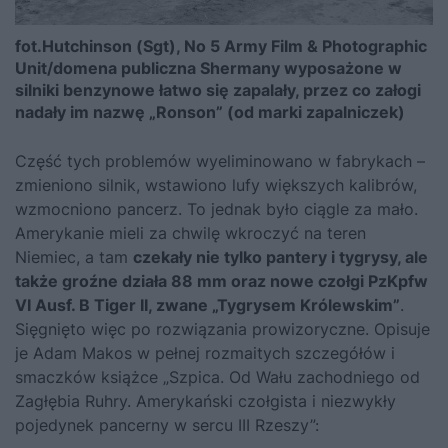
fot.Hutchinson (Sgt), No 5 Army Film & Photographic
Unit/domena publiczna
Shermany wyposażone w
silniki benzynowe łatwo się zapalały, przez co załogi
nadały im nazwę „Ronson” (od marki zapalniczek)
Część tych problemów wyeliminowano w fabrykach –
zmieniono silnik, wstawiono lufy większych kalibrów,
wzmocniono pancerz. To jednak było ciągle za mało.
Amerykanie mieli za chwilę wkroczyć na teren
Niemiec, a tam
czekały nie tylko pantery i tygrysy, ale
także groźne działa 88 mm oraz nowe czołgi PzKpfw
VI Ausf. B Tiger II, zwane „Tygrysem Królewskim”
.
Sięgnięto więc po rozwiązania prowizoryczne. Opisuje
je Adam Makos w pełnej rozmaitych szczegółów i
smaczków książce „
Szpica
. Od Wału zachodniego od
Zagłębia Ruhry. Amerykański czołgista i niezwykły
pojedynek pancerny w sercu III Rzeszy”: