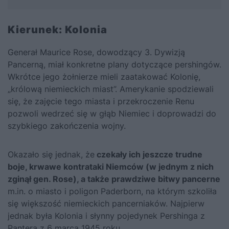
Kierunek: Kolonia
Generał Maurice Rose, dowodzący 3. Dywizją
Pancerną, miał konkretne plany dotyczące pershingów.
Wkrótce jego żołnierze mieli zaatakować Kolonię,
„królową niemieckich miast”. Amerykanie spodziewali
się, że zajęcie tego miasta i przekroczenie Renu
pozwoli wedrzeć się w głąb Niemiec i doprowadzi do
szybkiego zakończenia wojny.
Okazało się jednak, że
czekały ich jeszcze trudne
boje, krwawe kontrataki Niemców (w jednym z nich
zginął gen. Rose), a także prawdziwe bitwy pancerne
m.in. o miasto i poligon Paderborn, na którym szkoliła
się większość niemieckich pancerniaków. Najpierw
jednak była Kolonia i słynny pojedynek Pershinga z
Panterą z 6 marca 1945 roku.