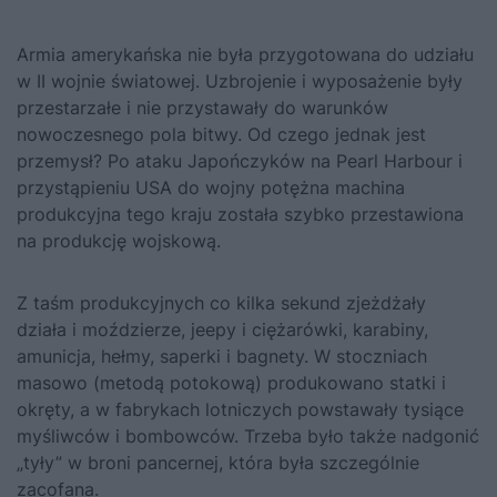
Armia amerykańska nie była przygotowana do udziału
w II wojnie światowej. Uzbrojenie i wyposażenie były
przestarzałe i nie przystawały do warunków
nowoczesnego pola bitwy. Od czego jednak jest
przemysł?
Po ataku Japończyków na Pearl Harbour
i
przystąpieniu USA do wojny potężna machina
produkcyjna tego kraju została szybko przestawiona
na produkcję wojskową.
Z taśm produkcyjnych co kilka sekund zjeżdżały
działa i moździerze, jeepy i ciężarówki, karabiny,
amunicja, hełmy, saperki i bagnety. W stoczniach
masowo (metodą potokową) produkowano statki i
okręty, a w fabrykach lotniczych powstawały tysiące
myśliwców i bombowców. Trzeba było także nadgonić
„tyły” w broni pancernej, która była szczególnie
zacofana.