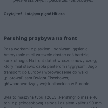
płytami stalowymi i pancerzem betonowym.
Czytaj też:
Latająca pięść Hitlera
Pershing przybywa na front
Poza workami z piaskiem i ogniwami gąsienic
Amerykanie mieli wreszcie dostać coś bardziej
konkretnego. Na front dotarł wreszcie nowy czołg,
który miał stawić czoła panterom i tygrysom. Jego
transport do Europy i wprowadzenie do walki
„pilotował” sam Dwight Eisenhower,
głównodowodzący wojsk alianckich w Europie.
Była to maszyna typu T26E3 „Pershing” o masie 46
ton, z pięcioosobową załogą i działem kalibru 90 mm.