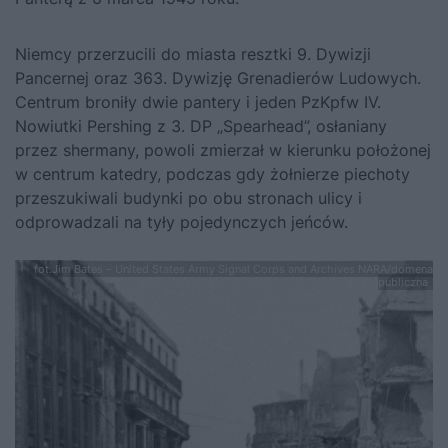
Niemcy przerzucili do miasta resztki 9. Dywizji
Pancernej oraz 363. Dywizję Grenadierów Ludowych.
Centrum broniły dwie pantery i jeden PzKpfw IV.
Nowiutki Pershing z 3. DP „Spearhead”, osłaniany
przez shermany, powoli zmierzał w kierunku położonej
w centrum katedry, podczas gdy żołnierze piechoty
przeszukiwali budynki po obu stronach ulicy i
odprowadzali na tyły pojedynczych jeńców.
fot.Jim Bates – United States Army Signal Corps and Archives NARA/domena
publiczna