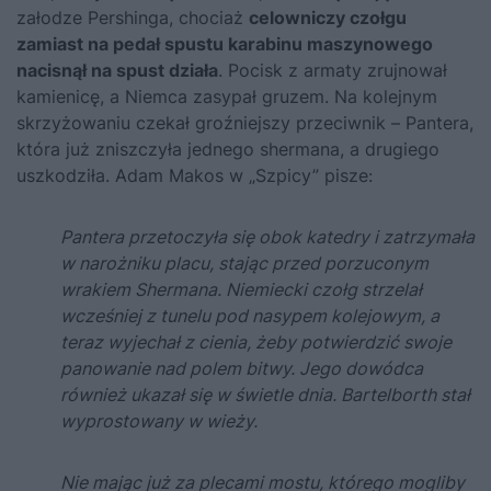
załodze Pershinga, chociaż
celowniczy czołgu
zamiast na pedał spustu karabinu maszynowego
nacisnął na spust działa
. Pocisk z armaty zrujnował
kamienicę, a Niemca zasypał gruzem. Na kolejnym
skrzyżowaniu czekał groźniejszy przeciwnik – Pantera,
która już zniszczyła jednego shermana, a drugiego
uszkodziła. Adam Makos w „
Szpicy
” pisze:
Pantera przetoczyła się obok katedry i zatrzymała
w narożniku placu, stając przed porzuconym
wrakiem Shermana. Niemiecki czołg strzelał
wcześniej z tunelu pod nasypem kolejowym, a
teraz wyjechał z cienia, żeby potwierdzić swoje
panowanie nad polem bitwy. Jego dowódca
również ukazał się w świetle dnia. Bartelborth stał
wyprostowany w wieży.
Nie mając już za plecami mostu, którego mogliby