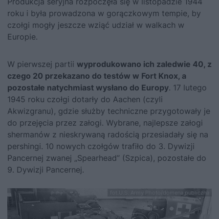
Produkcja seryjna rozpoczęła się w listopadzie 1944
roku i była prowadzona w gorączkowym tempie, by
czołgi mogły jeszcze wziąć udział w walkach w
Europie.
W pierwszej partii
wyprodukowano ich zaledwie 40, z
czego 20 przekazano do testów w Fort Knox, a
pozostałe natychmiast wysłano do Europy
. 17 lutego
1945 roku czołgi dotarły do Aachen (czyli
Akwizgranu), gdzie służby techniczne przygotowały je
do przejęcia przez załogi. Wybrane, najlepsze załogi
shermanów z nieskrywaną radością przesiadały się na
pershingi. 10 nowych czołgów trafiło do 3. Dywizji
Pancernej zwanej „Spearhead” (Szpica), pozostałe do
9. Dywizji Pancernej.
fot.U.S. Army Photo/domena publiczna