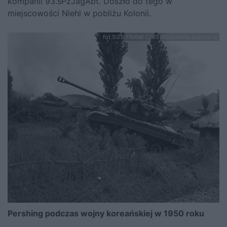
kompanii 93.sPzJägAbt. Doszło do tego w
miejscowości Niehl w pobliżu Kolonii.
fot.SGT. FRANK C. KERR/domena publiczna
Pershing podczas wojny koreańskiej w 1950 roku