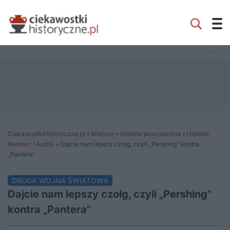
CiekawostkiHistoryczne.pl
»
Miejsce
»
Historia powszechna
»
Historia
Niemiec i Austrii
»
Dajcie nam lepszy czołg, czyli „Pershing” kontra
„Pantera”
DRUGA WOJNA ŚWIATOWA
Dajcie nam lepszy czołg, czyli „Pershing”
kontra „Pantera”