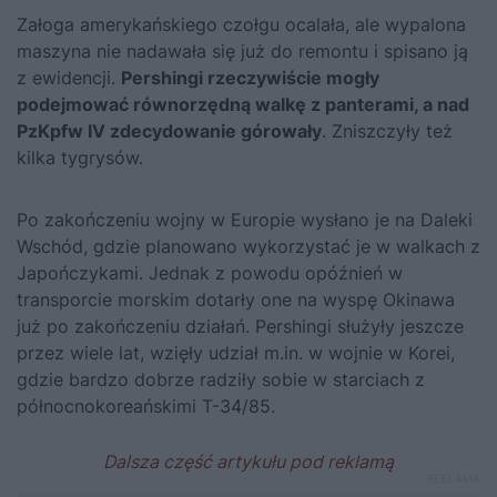
Załoga amerykańskiego czołgu ocalała, ale wypalona
maszyna nie nadawała się już do remontu i spisano ją
z ewidencji.
Pershingi rzeczywiście mogły
podejmować równorzędną walkę z panterami, a nad
PzKpfw IV zdecydowanie górowały
. Zniszczyły też
kilka tygrysów.
Po zakończeniu wojny w Europie wysłano je na Daleki
Wschód, gdzie planowano wykorzystać je w walkach z
Japończykami. Jednak z powodu opóźnień w
transporcie morskim dotarły one na wyspę Okinawa
już po zakończeniu działań. Pershingi służyły jeszcze
przez wiele lat, wzięły udział m.in. w wojnie w Korei,
gdzie bardzo dobrze radziły sobie w starciach z
północnokoreańskimi T-34/85.