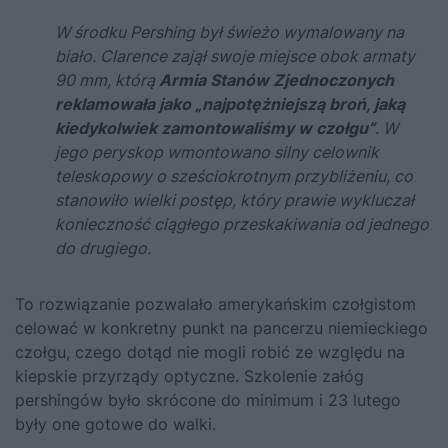
W środku Pershing był świeżo wymalowany na
biało. Clarence zajął swoje miejsce obok armaty
90 mm, którą
Armia Stanów Zjednoczonych
reklamowała jako „najpotężniejszą broń, jaką
kiedykolwiek zamontowaliśmy w czołgu”
. W
jego peryskop wmontowano silny celownik
teleskopowy o sześciokrotnym przybliżeniu, co
stanowiło wielki postęp, który prawie wykluczał
konieczność ciągłego przeskakiwania od jednego
do drugiego.
To rozwiązanie pozwalało amerykańskim czołgistom
celować w konkretny punkt na pancerzu niemieckiego
czołgu, czego dotąd nie mogli robić ze względu na
kiepskie przyrządy optyczne. Szkolenie załóg
pershingów było skrócone do minimum i 23 lutego
były one gotowe do walki.