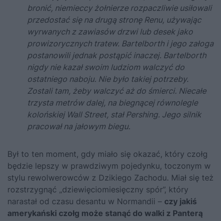
bronić, niemieccy żołnierze rozpaczliwie usiłowali
przedostać się na drugą stronę Renu, używając
wyrwanych z zawiasów drzwi lub desek jako
prowizorycznych tratew. Bartelborth i jego załoga
postanowili jednak postąpić inaczej. Bartelborth
nigdy nie kazał swoim ludziom walczyć do
ostatniego naboju. Nie było takiej potrzeby.
Zostali tam, żeby walczyć aż do śmierci. Niecałe
trzysta metrów dalej, na biegnącej równolegle
kolońskiej Wall Street, stał Pershing. Jego silnik
pracował na jałowym biegu.
Był to ten moment, gdy miało się okazać, który czołg
będzie lepszy w prawdziwym pojedynku, toczonym w
stylu rewolwerowców z Dzikiego Zachodu. Miał się też
rozstrzygnąć „dziewięciomiesięczny spór”, który
narastał od czasu desantu w Normandii –
czy jakiś
amerykański czołg może stanąć do walki z Panterą