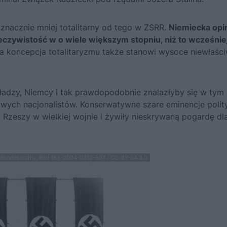
znacznie mniej totalitarny od tego w ZSRR.
Niemiecka opi
eczywistość w o wiele większym stopniu, niż to wcześnie
a koncepcja totalitaryzmu także stanowi wysoce niewłaśc
ładzy, Niemcy i tak prawdopodobnie znalazłyby się w tym
cowych nacjonalistów. Konserwatywne szare eminencje polit
ą Rzeszy w wielkiej wojnie i żywiły nieskrywaną pogardę dl
.Bundesarchiv, Bild 183-2004-0312-507 / CC-BY-SA 3.0