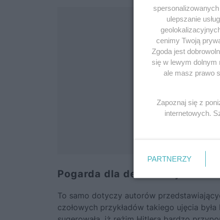
spersonalizowanych r
ulepszanie usłu
geolokalizacyjnyc
cenimy Twoją prywat
Zgoda jest dobrowoln
się w lewym dolnym 
ale masz prawo sp
Zapoznaj się z pon
internetowych. 
PARTNERZY
Pogarda dla demokracji
To samo dotyczy autorów przedstawiających
czołowych przykładów takiego ujęcia była
sugerowała, iż reżim Hitlera bardzo przyp