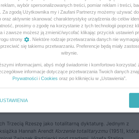
eklam, wybór spersonalizowanych treści, pomiar reklam i treści, b
g. Za zgodą Użytkownika my i Zaufani Partnerzy możemy używać d
h oraz aktywnie skanować charakterystykę urządzenia do celów ident
ność, prosimy o zgodę na korzystanie z tych technologii poprzez kli
a i zawsze możesz ją zmienić/wycofać klikając przycisk ustawień p
rogu strony
. Niektóre rodzaje przetwarzania danych nie wymaga
rzeciwić się takiemu przetwarzaniu. Preferencje będą miały zastoso
witrynie.
iższymi informacjami, abyś mógł świadomie i komfortowo korzystać
Szczegółowe informacje dotyczące przetwarzania Twoich danych zna
Prywatności
i
Cookies
oraz po kliknięciu w „Ustawienia”.
USTAWIENIA
 Trzecią Rzeszę jako totalitarną dyktaturę. Jednym z
 książka Hannah Arendt
Korzenie totalitaryzmu
(1951), która
ominał Związek Radziecki pod rządami Józefa Stalina.