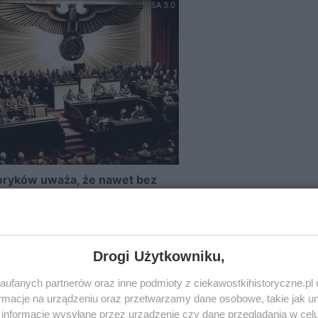
SA 3.0
oryków uważa, że nawet bez
jonaliści przejęliby władzę w
.
eckiego militaryzmu i jego przymierze z
Hitlerem
wydają si
Drogi Użytkowniku,
ityka oraz gospodarka Niemiec rozwijały się inaczej niż w
waża się za zbyt deterministyczny i błędny.
ufanych partnerów oraz inne podmioty z ciekawostkihistoryczne.pl
macje na urządzeniu oraz przetwarzamy dane osobowe, takie jak unik
informacje wysyłane przez urządzenie czy dane przeglądania w cel