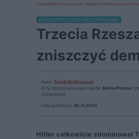
CiekawostkiHistoryczne.pl
»
Miejsce
»
Historia powszechn
DWUDZIESTOLECIE MIĘDZYWOJENNE
Trzecia Rzesza
zniszczyć de
Autor:
Frank McDonough
Przy tekście pracowali także:
Maria Procner
(re
(fotoedytor)
Data publikacji:
30.11.2020
Hitler całkowicie zdominował 