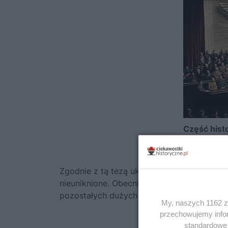
Część hist
Hitlera nac
Niemczech
Zgodnie z tą tezą ukształtowanie się niemi
nieuniknione. Obecnie jednak pogląd, iż pol
pozostałych dużych krajach europejskich, u
My, naszych 1162 za
przechowujemy infor
standardowe 