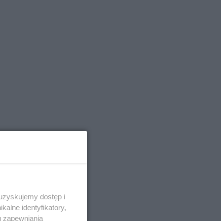
ę
 uzyskujemy dostęp i
alne identyfikatory,
u zapewniania