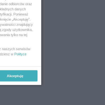
adanie odbiorców oraz
okładnych danych
yfikacji. Ponieważ
knięcie „Akceptuję”.
rywatności znajdujący
ją zgody użytkownika,
wania tylko na tej
 z naszych serwisów
jdziesz w
Polityce
Akceptuję