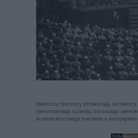
Niektórzy historycy przekonują, że Niemc
nienormalnego rozwoju, odrzucając demokr
arystokratycznego marzenia o europejskim
fot.Bundesarchi