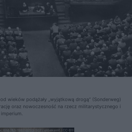
y od wieków podążały „wyjątkową drogą” (Sonderweg)
ację oraz nowoczesność na rzecz militarystycznego i
 imperium.
v, Bild 183-1987-0703-507 / unbekannt / CC-BY-