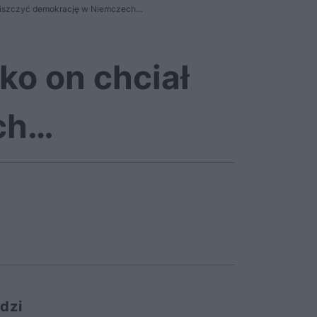
 zniszczyć demokrację w Niemczech…
lko on chciał
ch…
dzi